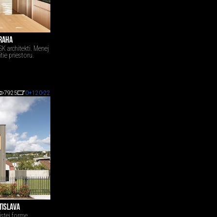
RAHA
SK architekti. Menej
tie priestoru.
7925
0
+120
-22
TISLAVA
stej forme...