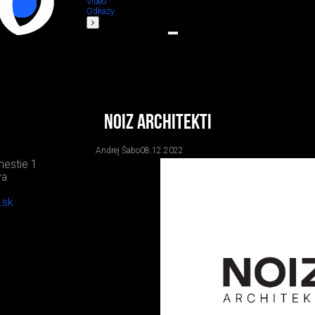
Video
Odkazy
NOIZ architekti
Andrej Šabo
08.12.2022
estie 1
va
.sk