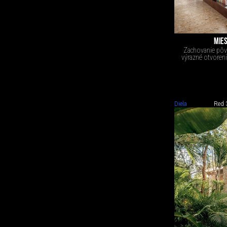
MIES
Zachovanie pôv
výrazné otvorenie
Diela
Red 