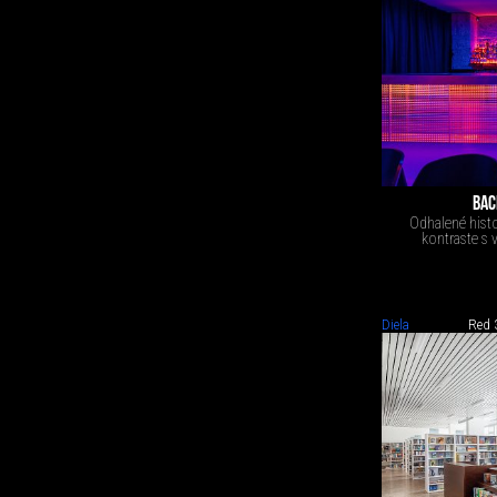
BAC
Odhalené histo
kontraste s 
Diela
Red 