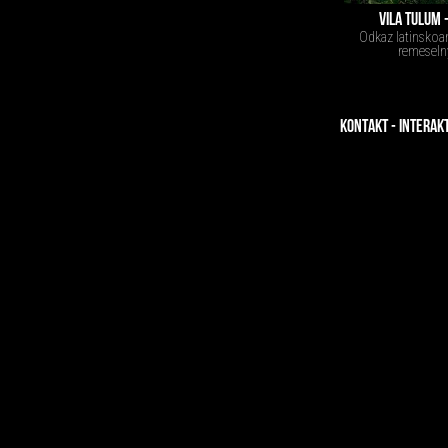
VILA TULUM 
Odkaz latinskoa
remeseln
KONTAKT - INTERAK