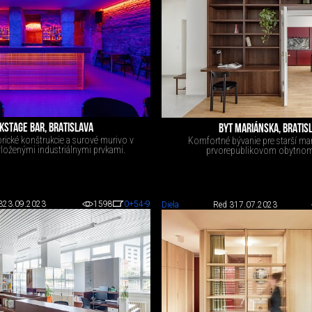
KSTAGE BAR, BRATISLAVA
BYT MARIÁNSKA, BRATIS
rické konštrukcie a surové murivo v
Komfortné bývanie pre starší man
vloženými industriálnymi prvkami.
prvorepublikovom obytno
3
23.09.2023
1598
0
+54
-9
Diela
Red 3
17.07.2023