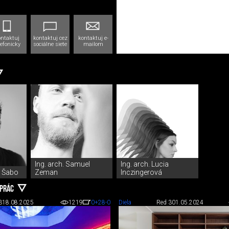
ontaktuj
kontaktuj cez
kontaktuj e-
lefonicky
sociálne siete
mailom
Ing. arch. Samuel
Ing. arch. Lucia
j Šabo
Zeman
Inczingerová
 PRÁC
3
18.08.2025
1219
0
+28
-0
Diela
Red 3
01.05.2024