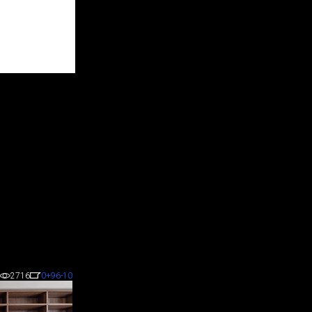
2716
0
+96
-10