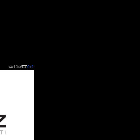
1046
0
+2