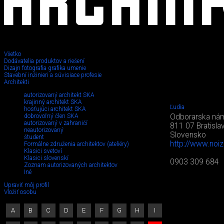
Všetko
Dodávatelia produktov a riešení
Dizajn fotografia grafika umenie
Stavební inžinieri a súvisiace profesie
Architekti
autorizovaný architekt SKA
krajinný architekt SKA
Ľudia
hosťujúci architekt SKA
dobrovoľný člen SKA
Odborarska nám
autorizovaný v zahraničí
811 07 Bratisla
neautorizovaný
Slovensko
študent
http://www.noiz
Formálne združenia architektov (ateliéry)
Klasici svetoví
Klasici slovenskí
0903 309 684
Zoznam autorizovaných architektov
Iné
Upraviť môj profil
Vložiť osobu
A
B
C
D
E
F
G
H
I