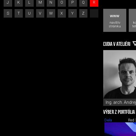
J
K
L
M
N
O
P
Q
R
S
T
U
V
W
X
Y
Z
navštív
k
stránku
te
ĽUDIA V ATELIÉRI
Ing. arch. Andre
VÝBER Z PORTFÓLIA
Diela
Red 