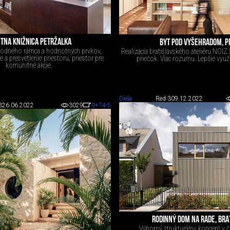
TNA KNIŽNICA PETRŽALKA
BYT POD VYŠEHRADOM, P
odného rámca a hodnotných prvkov,
Realizácia bratislavského ateliéru NOIZ.
 a presvetlenie priestoru, priestor pre
priečok. Viac rozumu. Lepšie využi
komunitné akcie.
Diela
Red 3
09.12.2022
3
26.06.2022
3029
0
+74
-5
RODINNÝ DOM NA RADE, BRA
Výborný štrukturálny koncept v či