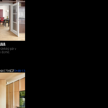
LAVA
želský pár v
m dome.
2796
0
+48
-13