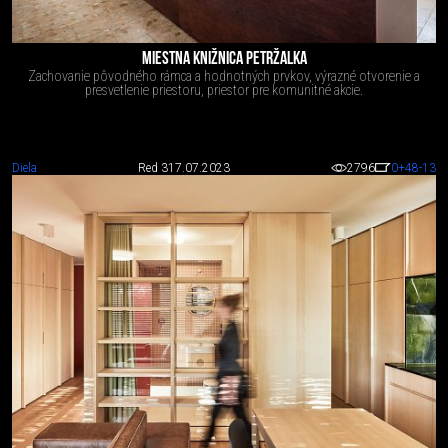
MIESTNA KNIŽNICA PETRŽALKA
Zachovanie pôvodného rámca a hodnotných prvkov, výrazné otvorenie a
presvetlenie priestoru, priestor pre komunitné akcie.
Diela
Red 3
17.07.2023
2796
0
+48
-13