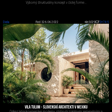
Výborný štrukturálny koncept v čistej forme...
Diela
Red 3
26.06.2022
3029
0
+74
-5
VILA TULUM - SLOVENSKÍ ARCHITEKTI V MEXIKU
Odkaz latinskoamerickej moderny, strihnutý lokálnymi remeselnými a