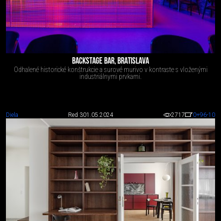
BACKSTAGE BAR, BRATISLAVA
Odhalené historické konštrukcie a surové murivo v kontraste s vloženými
industriálnymi prvkami.
Diela
Red 3
01.05.2024
2717
0
+96
-10