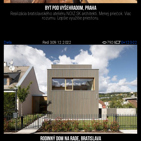
BYT POD VYŠEHRADOM, PRAHA
Realizácia bratislavského ateliéru NOIZ.SK architekti. Menej priečok. Viac
rozumu. Lepšie využitie priestoru.
Diela
Red 3
09.12.2022
7926
0
+120
-22
RODINNÝ DOM NA RADE, BRATISLAVA