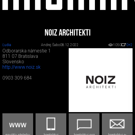
NOIZ architekti
Ľudia
Andrej Šabo
08.12.2022
1050
0
+2
Odborarska námestie 1
811 07 Bratislava
Slovensko
http://www.noiz.sk
0903 309 684
navštív stránku
kontaktuj
kontaktuj cez
kontaktuj e-