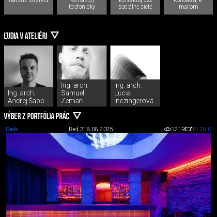
telefonicky
sociálne siete
mailom
ĽUDIA V ATELIÉRI
Ing. arch.
Ing. arch.
Ing. arch.
Samuel
Lucia
Andrej Šabo
Zeman
Inczingerová
VÝBER Z PORTFÓLIA PRÁC
Diela
Red 3
18.08.2025
1219
0
+28
-0