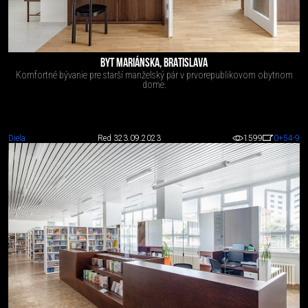
BYT MARIÁNSKA, BRATISLAVA
Komfortné bývanie pre starší manželský pár v prvorepublikovom obytnom
dome.
Diela
Red 3
23.09.2023
1599
0
+54
-9