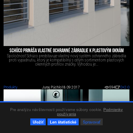
SCHÜCO PRINÁŠA VLASTNÉ OCHRANNÉ ZÁBRADLIE K PLASTOVÝM OKNÁM
Spoločnosť Schüco predstavuje vlastný nový systém ochranného zábradlia
proti vypadnutiu, ktorý je kompatibilný s celým sortimentom plastových
okenných profilov značky. Výhodou je...
Produkty
Juraj Púchlo
18.09.2017
594
0
+2
-0
Pre analýzu návštevnosti používame súbory cookie.
Podmienky
používania
Uložiť
Len štatistické
Spravovať