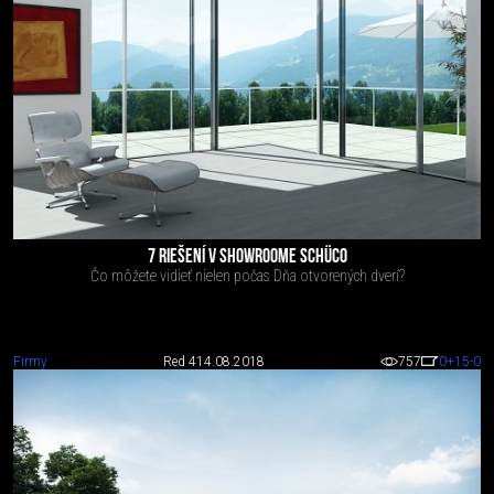
7 RIEŠENÍ V SHOWROOME SCHÜCO
Čo môžete vidieť nielen počas Dňa otvorených dverí?
Firmy
Red 4
14.08.2018
757
0
+15
-0