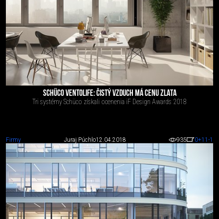
SCHÜCO VENTOLIFE: ČISTÝ VZDUCH MÁ CENU ZLATA
Tri systémy Schüco získali ocenenia iF Design Awards 2018
Firmy
Juraj Púchlo
12.04.2018
935
0
+11
-1