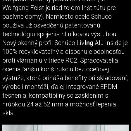
Wolfgang Feist je riaditeľom Inštitútu pre
pasívne domy). Namiesto ocele Schüco
používa už osvedčenú patentovanú
technológiu spojenia hliníkovou výstuhou.
Nový okenný profil Schüco Liv
Ing
Alu Inside je
100% recyklovateľný a disponuje odolnosťou
proti vlámaniu v triede RC2. Spracovatelia
ocenia ľahšiu konštrukciu bez oceľovej
výstuže, ktorá prináša benefity pri skladovaní,
výrobe i montáži, ďalej integrované EPDM
tesnenia, kompatibilný so zasklením s
hrúbkou 24 až 52 mm a možnosť lepenia
skla.