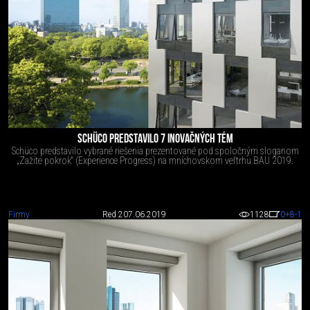
SCHÜCO PREDSTAVILO 7 INOVAČNÝCH TÉM
Schüco predstavilo vybrané riešenia prezentované pod spoločným sloganom
„Zažite pokrok“ (Experience Progress) na mníchovskom veľtrhu BAU 2019.
Firmy
Red 2
07.06.2019
1128
0
+8
-1