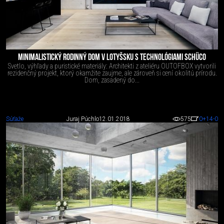
MINIMALISTICKÝ RODINNÝ DOM V LOTYŠSKU S TECHNOLÓGIAMI SCHÜCO
Svetlo, výhľady a puristické materiály: Architekti z ateliéru OUTOFBOX vytvorili
rezidenčný projekt, ktorý okamžite zaujme, ale zároveň si cení okolitú prírodu.
Dom, zasadený do...
Súťaže
Juraj Púchlo
12.01.2018
575
0
+14
-0