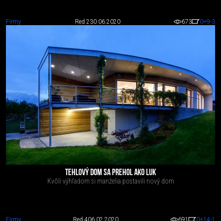
Firmy
Red 2
30.06.2020
673
0
+9
-3
TEHLOVÝ DOM SA PREHOL AKO LUK
Kvôli výhľadom si manželia postavili nový dom
Firmy
Red 4
06.02.2020
691
0
+14
-1