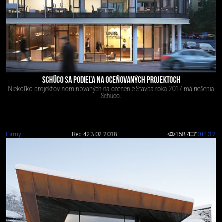
SCHÜCO SA PODIEĽA NA OCEŇOVANÝCH PROJEKTOCH
Niekoľko projektov nominovaných na ocenenie Stavba roka 2017 má riešenia
Schüco.
Firmy
Red 4
23.02.2018
1587
0
+13
-2