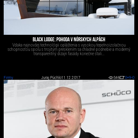
BLACK LODGE: POHODA V NÓRSKYCH ALPÁCH
Vďaka najnovšej technológii opláštenia s vysokou tepelnoizolačnou
schopnosťou spolu s trojitým presklením sa chladné podnebie a moderný
transparentný dizajn fasády konečne stali...
Firmy
Juraj Púchlo
11.12.2017
346
0
+9
-0