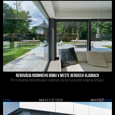
RENOVÁCIA RODINNÉHO DOMU V MESTE BERGISCH GLADBACH
Pri rozsiahlej rekonštrukcií rodinnej vily boli použité riešenia Schüco.
Firmy
Red 4
17.07.2019
405
0
+4
-0