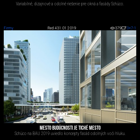
Variabilné, dizajnové a odolné riešenie pre okná a fasády Schüco.
Firmy
Red 4
31.01.2019
379
0
+7
-1
MESTO BUDÚCNOSTI JE TICHÉ MESTO
Schüco na BAU 2019 uviedlo koncepty fasád odolných voči hluku.