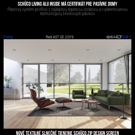
SCHÜCO LIVING ALU INSIDE MÁ CERTIFIKÁT PRE PASÍVNE DOMY
Plastový systém profilov s najlepšou tepelnou izoláciou a s patentovanou
technológiou hliníkových pásikov
Firmy
Red 4
07.02.2019
844
0
+8
-1
NOVÉ TEXTILNÉ SLNEČNÉ TIENENIE SCHÜCO ZIP DESIGN SCREEN