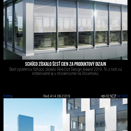
SCHÜCO ZÍSKALO ŠESŤ CIEN ZA PRODUKTOVÝ DIZAJN
Šesť systémov Schüco získalo Red Dot Design Award 2019. Tri z nich sú
inštalované aj v showroome na Slovensku.
Firmy
Red 4
14.06.2019
325
0
+10
-0