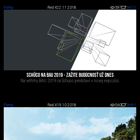
Firmy
Red 4
22.11.2018
397
0
+7
-1
SCHÜCO NA BAU 2019 - ZAŽITE BUDÚCNOSŤ UŽ DNES
Na veľtrhu BAU 2019 sa Schüco predstaví v novej expozícii.
Firmy
Red 4
19.10.2018
560
0
+9
-1