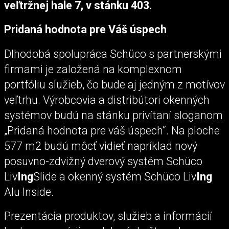
veľtržnej hale 7, v stánku 403.
Pridaná hodnota pre Váš úspech
Dlhodobá spolupráca Schüco s partnerskými
firmami je založená na komplexnom
portfóliu služieb, čo bude aj jedným z motívov
veľtrhu. Výrobcovia a distribútori okenných
systémov budú na stánku privítaní sloganom
„Pridaná hodnota pre váš úspech“. Na ploche
577 m2 budú môcť vidieť napríklad nový
posuvno-zdvižný dverový systém Schüco
Liv
Ing
Slide a okenný systém Schüco Liv
Ing
Alu Inside.
Prezentácia produktov, služieb a informácií