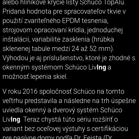
alebo hliníkové krycie lišty Schüco TopAlu.
Pridaná hodnota pre spracovateľov tkvie v
použití zvariteľného EPDM tesnenia,
strojovom opracovaní krídla, jednoduchej
inštalácii, variabilite zasklenia (hrúbka
sklenenej tabule medzi 24 až 52 mm).
Výhodou je aj príslušenstvo, ktoré je zhodné s
okenným systémom Schüco Liv
Ing
a
možnosť lepenia skiel.
V roku 2016 spoločnosť Schüco na tomto
veľtrhu predstavila a následne na trh úspešne
uviedla okenný a dverový systém Schüco
Liv
Ing
. Teraz chystá túto sériu rozšíriť o
variant bez oceľovej výstuhy s certifikáciou
pre pasívne domy podľa Dr. Feista (Dr.