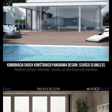
KOMBINÁCIA DVOCH KONŠTRUKCIÍ PANORAMA DESIGN: SCHÜCO SEAMLESS
Riešenie „Schüco Seamless“ získalo už dve dizajnové ocenenia.
Firmy
Red 4
24.05.2018
340
0
+12
-0