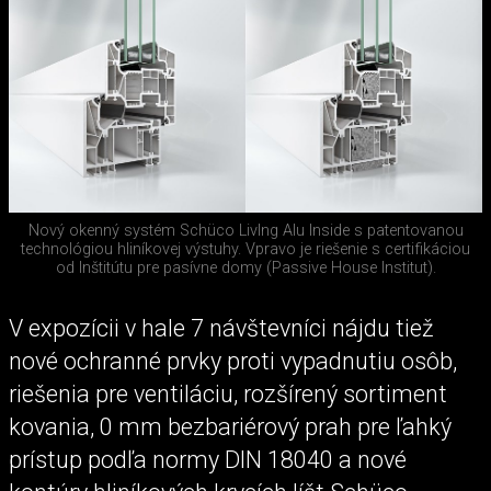
Nový okenný systém Schüco LivIng Alu Inside s patentovanou
technológiou hliníkovej výstuhy. Vpravo je riešenie s certifikáciou
od Inštitútu pre pasívne domy (Passive House Institut).
V expozícii v hale 7 návštevníci nájdu tiež
nové ochranné prvky proti vypadnutiu osôb,
riešenia pre ventiláciu, rozšírený sortiment
kovania, 0 mm bezbariérový prah pre ľahký
prístup podľa normy DIN 18040 a nové