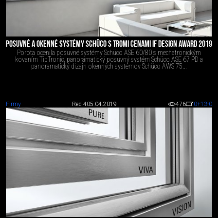
POSUVNÉ A OKENNÉ SYSTÉMY SCHÜCO S TROMI CENAMI IF DESIGN AWARD 2019
Porota ocenila posuvné systémy Schüco ASE 60/80 s mechatronickým
kovaním TipTronic, panoramatický posuvný systém Schüco ASE 67 PD a
panoramatický dizajn okenných systémov Schüco AWS 75...
Firmy
Red 4
05.04.2019
476
0
+13
-0