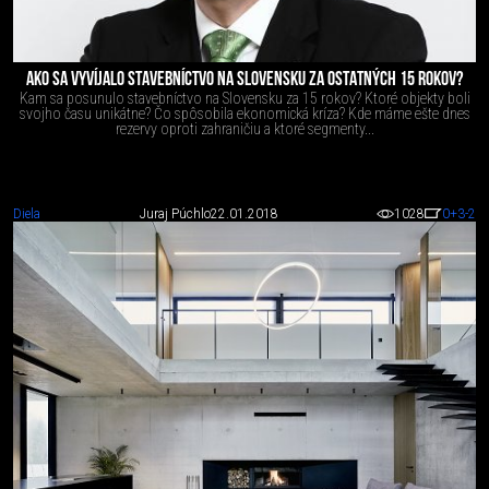
AKO SA VYVÍJALO STAVEBNÍCTVO NA SLOVENSKU ZA OSTATNÝCH 15 ROKOV?
Kam sa posunulo stavebníctvo na Slovensku za 15 rokov? Ktoré objekty boli
svojho času unikátne? Čo spôsobila ekonomická kríza? Kde máme ešte dnes
rezervy oproti zahraničiu a ktoré segmenty...
Diela
Juraj Púchlo
22.01.2018
1028
0
+3
-2