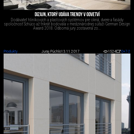
DIZAJN, KTORÝ UDÁVA TRENDY V ODVETVÍ
Dodávateľ hliníkových a plastových systémov pre okná, dvere a fasády
spoločnosť Schüco až trikrát bodovala v medzinárodnej súťaži German Design
Award 2018. Odborná jury zostavená zo...
Produkty
Juraj Púchlo
13.11.2017
1524
0
+7
-2