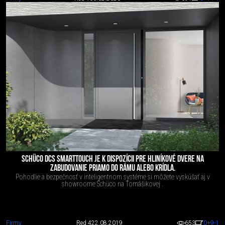
SCHÜCO DCS SMARTTOUCH JE K DISPOZÍCII PRE HLINÍKOVÉ DVERE NA
ZABUDOVANIE PRIAMO DO RÁMU ALEBO KRÍDLA.
Pohodlie a bezpečnosť v inteligentnom systéme si môžete vyskúšať aj v
showroome Schüco na Tomášikovej .
Firmy
Red 4
22.08.2019
653
0
+9
-1