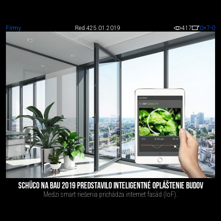
Firmy
Red 4
25.01.2019
417
0
+7
-0
SCHÜCO NA BAU 2019 PREDSTAVILO INTELIGENTNÉ OPLÁŠTENIE BUDOV
Medzi smart riešenia prichádza internet fasád (IoF).