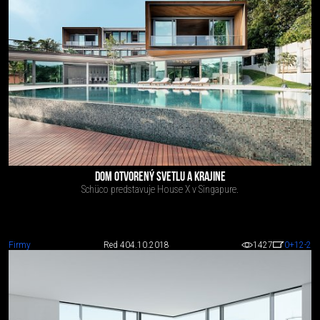
DOM OTVORENÝ SVETLU A KRAJINE
Schüco predstavuje House X v Singapure.
Firmy
Red 4
04.10.2018
1427
0
+12
-2