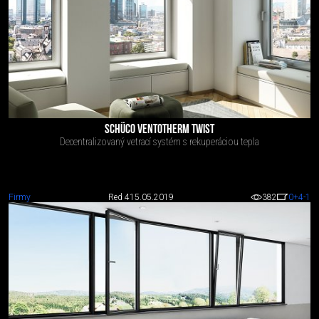
SCHÜCO VENTOTHERM TWIST
Decentralizovaný vetrací systém s rekuperáciou tepla
Firmy
Red 4
15.05.2019
382
0
+4
-1