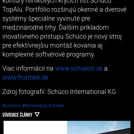
kontúry hliníkových krycích líšt Schüco
TopAlu. Portfólio rozširujú okenné a dverové
systémy špeciálne vyvinuté pre
medzinárodné trhy. Ďalším príkladom
inovatívneho prístupu Schüco je nový stroj
pre efektívnejšiu montáž kovania aj
komplexné softvérové ​​programy.
Viac informácií na
www.schueco.sk
a
www.frontale.de
Zdroj fotografií: Schüco International KG
#schüco,
#fensterbau frontale
SÚVISIACE ČLÁNKY