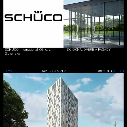
SCHÜCO International KG, o. z.
SK
OKNÁ, DVERE A FASÁDY
Slovensko
Firmy
Red 3
03.09.2021
601
0
+13
-0