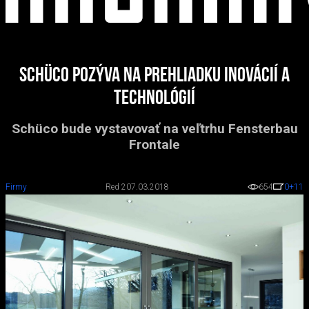
Schüco pozýva na prehliadku inovácií a
technológií
Schüco bude vystavovať na veľtrhu Fensterbau
Frontale
Firmy
Red 2
07.03.2018
654
0
+11