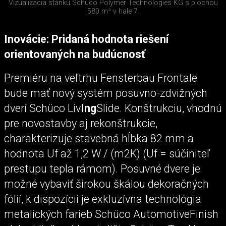
Vizualizácia stánku Schüco Polymer Technologies KG s plochou
580 m² v hale 7.
Inovácie: Pridaná hodnota riešení
orientovaných na budúcnosť
Premiéru na veľtrhu Fensterbau Frontale
bude mať nový systém posuvno-zdvižných
dverí Schüco Liv
Ing
Slide. Konštrukciu, vhodnú
pre novostavby aj rekonštrukcie,
charakterizuje stavebná hĺbka 82 mm a
hodnota Uf až 1,2 W / (m2K) (Uf = súčiniteľ
prestupu tepla rámom). Posuvné dvere je
možné vybaviť širokou škálou dekoračných
fólií, k dispozícii je exkluzívna technológia
metalických farieb Schüco AutomotiveFinish