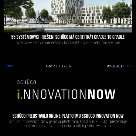
55 SYSTÉMOVÝCH RIEŠENÍ SCHÜCO MÁ CERTIFIKÁT CRADLE TO CRADLE
Dizajnový a environmentálny koncept C2C v stavebnom sektore
Firmy
Red 2
10.03.2021
328
0
+6
-0
SCHÜCO PREDSTAVILO ONLINE PLATFORMU SCHÜCO INNOVATION NOW
Schüco Innovation Now je nová platforma, ktorá v roku 2021 prezentuje
riešenia pre zdravú, bezpečnú a inteligentnú výstavbu.