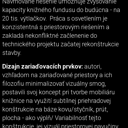
Navrhované riešenie umožňuje zvyšovanie
kapacity knižného fundusu do budúcna - na
20 tis. výtlačkov. Práca s osvetlením je
konzistentná s priestorovým riešením a
zakladá nekonfliktné začlenenie do
technického projektu začatej rekonštrukcie
stavby.
Dizajn zariaďovacích prvkov:
autori,
vzhľadom na zariaďované priestory a ich
filozofiu minimalizovať vizuálny smog,
postavili svoj koncept pri tvorbe mobiliáru
knižnice na využití subtílnej priehradovej
konštrukcie na báze kovu/styčník, prút,
plocha - ako výplň/ Variabilnosť tejto
konštrukcie, jej vizuál priestorovej pavučiny,