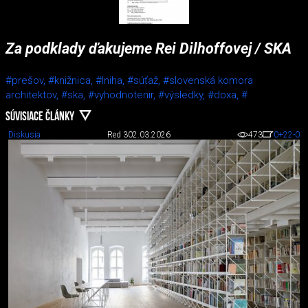
Za podklady ďakujeme Rei Dilhoffovej / SKA
#prešov,
#knižnica,
#lniha,
#súťaž,
#slovenská komora
architektov,
#ska,
#vyhodnotenir,
#výsledky,
#doxa,
#
SÚVISIACE ČLÁNKY
Diskusia
Red 3
02.03.2026
473
0
+22
-0