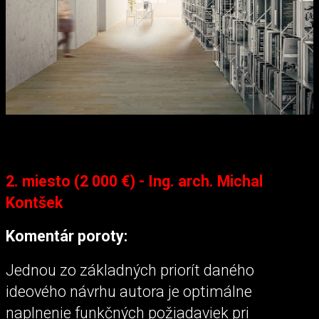
2. miesto (2 000 €) - Ing. arch. Michal
Kontšek
Komentár poroty:
Jednou zo základných priorít daného
ideového návrhu autora je optimálne
naplnenie funkčných požiadaviek pri