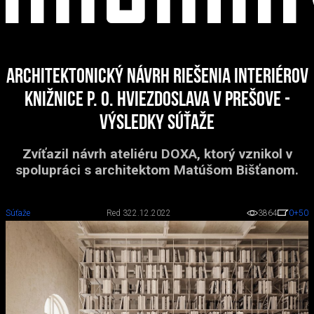
Architektonický návrh riešenia interiérov
knižnice P. O. Hviezdoslava v Prešove -
výsledky súťaže
Zvíťazil návrh ateliéru DOXA, ktorý vznikol v
spolupráci s architektom Matúšom Bišťanom.
Súťaže
Red 3
22.12.2022
3864
0
+50