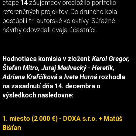
etape
14
záujemcov predložilo portfólio
referenčných projektov. Do druhého kola
postúpili tri autorské kolektívy. Súťažné
návrhy odovzdali dvaja účastníci.
Hodnotiaca komisia v zložení:
Karol Gregor,
Štefan Mitro, Juraj Medvecký - Heretik,
Adriana Krafčíková
a
Iveta Hurná
rozhodla
na zasadnutí dňa 14. decembra o
výsledkoch nasledovne:
1. miesto (2 000 €) - DOXA s.r.o. + Matúš
Bišťan