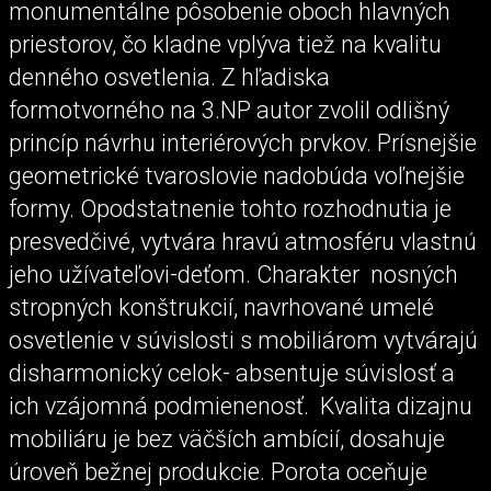
monumentálne pôsobenie oboch hlavných
priestorov, čo kladne vplýva tiež na kvalitu
denného osvetlenia. Z hľadiska
formotvorného na 3.NP autor zvolil odlišný
princíp návrhu interiérových prvkov. Prísnejšie
geometrické tvaroslovie nadobúda voľnejšie
formy. Opodstatnenie tohto rozhodnutia je
presvedčivé, vytvára hravú atmosféru vlastnú
jeho užívateľovi-deťom. Charakter nosných
stropných konštrukcií, navrhované umelé
osvetlenie v súvislosti s mobiliárom vytvárajú
disharmonický celok- absentuje súvislosť a
ich vzájomná podmienenosť. Kvalita dizajnu
mobiliáru je bez väčších ambícií, dosahuje
úroveň bežnej produkcie. Porota oceňuje