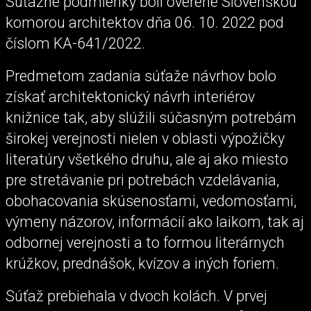
Súťažné podmienky boli overené Slovenskou
komorou architektov dňa 06. 10. 2022 pod
číslom KA-641/2022.
Predmetom zadania súťaže návrhov bolo
získať architektonický návrh interiérov
knižnice tak, aby slúžili súčasným potrebám
širokej verejnosti nielen v oblasti výpožičky
literatúry všetkého druhu, ale aj ako miesto
pre stretávanie pri potrebách vzdelávania,
obohacovania skúsenosťami, vedomosťami,
výmeny názorov, informácií ako laikom, tak aj
odbornej verejnosti a to formou literárnych
krúžkov, prednášok, kvízov a iných foriem.
Súťaž prebiehala v dvoch kolách. V prvej