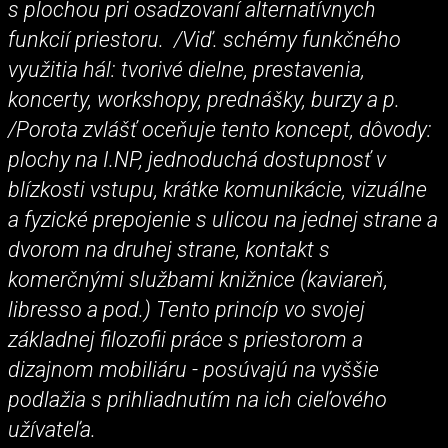
s plochou pri osadzovaní alternatívnych
funkcií priestoru. /Viď. schémy funkčného
využitia hál: tvorivé dielne, prestavenia,
koncerty, workshopy, prednášky, burzy a p.
/Porota zvlášť oceňuje tento koncept, dôvody:
plochy na I.NP, jednoduchá dostupnosť v
blízkosti vstupu, krátke komunikácie, vizuálne
a fyzické prepojenie s ulicou na jednej strane a
dvorom na druhej strane, kontakt s
komerčnými službami knižnice (kaviareň,
libresso a pod.) Tento princíp vo svojej
základnej filozofii práce s priestorom a
dizajnom mobiliáru - posúvajú na vyššie
podlažia s prihliadnutím na ich cieľového
užívateľa.