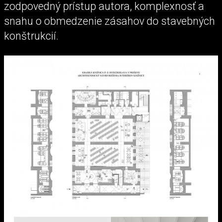
zodpovedný prístup autora, komplexnosť a
snahu o obmedzenie zásahov do stavebných
konštrukcií.