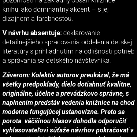
pozornosti na základný obsah knižnice –
knihu, ako dominantný akcent – s jej
dizajnom a farebnosťou.
V návrhu absentuje:
deklarovanie
detailnejšieho spracovania oddelenia detskej
literatúry s prihliadnutím na odlišnosti potrieb
a správania sa detského návštevníka.
Záverom: Kolektív autorov preukázal, že má
všetky predpoklady, dielo dotiahnuť kvalitne,
originálne, účelne a prevádzkovo správne, s
naplnením predstáv vedenia knižnice na chod
moderne fungujúcej ustanovizne. Preto sa
porota väčšinou hlasov dohodla odporučiť
vyhlasovateľovi súťaže návrhov pokračovať v