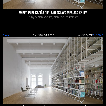
VÝBER PUBLIKÁCIÍ A DIEL AKO OSLAVA MESIACA KNIHY
Knihy o architektúre, architektúra knihám.
Diela
Red 3
28.04.2025
3604
3
+109
-0