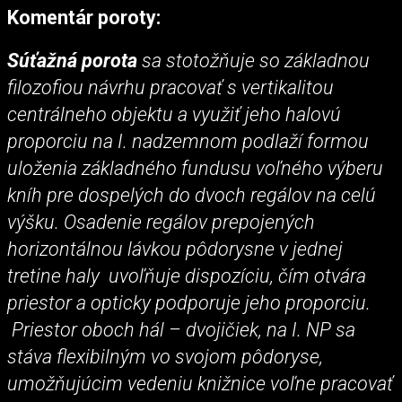
Komentár poroty:
Súťažná porota
sa stotožňuje so základnou
filozofiou návrhu pracovať s vertikalitou
centrálneho objektu a využiť jeho halovú
proporciu na I. nadzemnom podlaží formou
uloženia základného fundusu voľného výberu
kníh pre dospelých do dvoch regálov na celú
výšku. Osadenie regálov prepojených
horizontálnou lávkou pôdorysne v jednej
tretine haly uvoľňuje dispozíciu, čím otvára
priestor a opticky podporuje jeho proporciu.
Priestor oboch hál – dvojičiek, na I. NP sa
stáva flexibilným vo svojom pôdoryse,
umožňujúcim vedeniu knižnice voľne pracovať