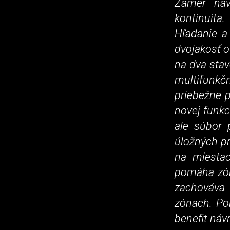
Zámer náv
kontinuita
Hľadanie a 
dvojakosť o
na dva stav
multifunkčn
priebežne 
novej funkc
ale súbor 
úložných pr
na miestac
pomáha zón
zachováva 
zónach. Po
benefit náv