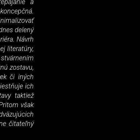
epájanie a
 koncepčná.
inimalizovať
 dnes delený
riéra. Návrh
 literatúry,
 stvárnením
žnú zostavu,
ek či iných
iestňuje ich
avy taktiež
Pritom však
dväzujúcich
e čitateľný