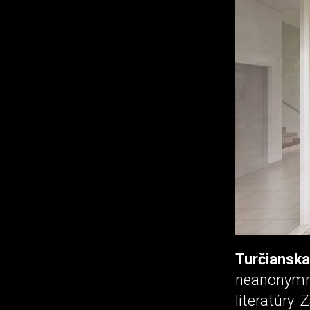
Turčiansk
neanonymn
literatúry.