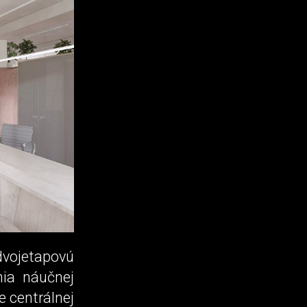
dvojetapovú
ia náučnej
e centrálnej