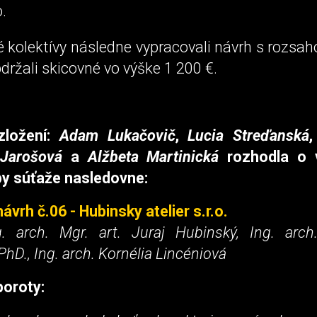
o.
é kolektívy následne vypracovali návrh s rozs
držali skicovné vo výške 1 200 €.
zložení:
Adam Lukačovič
,
Lucia Streďanská
 Jarošová
a
Alžbeta Martinická
rozhodla o 
py súťaže nasledovne:
návrh č.06 - Hubinsky atelier s.r.o.
g. arch. Mgr. art. Juraj Hubinský, Ing. arch
PhD., Ing. arch. Kornélia Lincéniová
oroty: