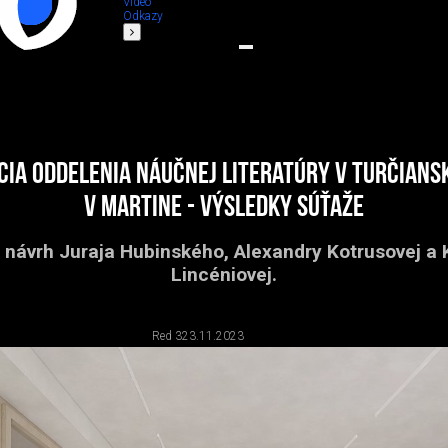
Video
Odkazy
ia oddelenia náučnej literatúry v Turčiansk
v Martine - výsledky súťaže
l návrh Juraja Hubinského, Alexandry Kotrusovej a 
Lincéniovej.
Red 3
23.11.2023