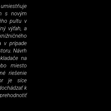
e umiestňuje
pom s novým
ho pultu v
ný výťah, a
 knižničného
a v prípade
storu. Návrh
akladače na
ebo miesto
né riešenie
or je síce
 dochádzať k
prehodnotiť