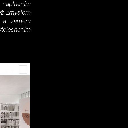
, naplnením
tiež zmyslom
e a zámeru
stelesnením