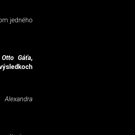
ahom jedného
,
Otto Gáťa
,
výsledkoch
. Alexandra