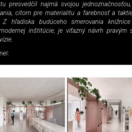
tu presvedčil najmä svojou jednoznačnosťou
ania, citom pre materialitu a farebnosť a tak
l. Z hľadiska budúceho smerovania knižnic
 modernej inštitúcie, je víťazný návrh pravým 
vízie.
nel: