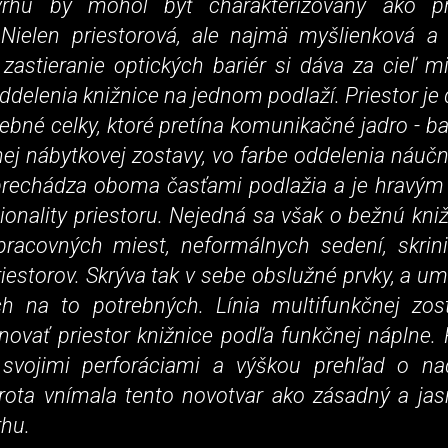
rhu by mohol byť charakterizovaný ako pr
. Nielen priestorová, ale najmä myšlienková a
zastieranie optických bariér si dáva za cieľ m
ddelenia knižnice na jednom podlaží. Priestor je
ebné celky, ktoré pretína komunikačné jadro - ba
ej nábytkovej zostavy, vo farbe oddelenia náučnej
prechádza oboma časťami podlažia a je hravým
ionality priestoru. Nejedná sa však o bežnú kni
pracovných miest, neformálnych sedení, skrini
iestorov. Skrýva tak v sebe obslužné prvky, a um
h na to potrebných. Línia multifunkčnej zost
ovať priestor knižnice podľa funkčnej náplne. 
svojimi perforáciami a výškou prehľad o na
rota vnímala tento novotvar ako zásadný a jasn
rhu.