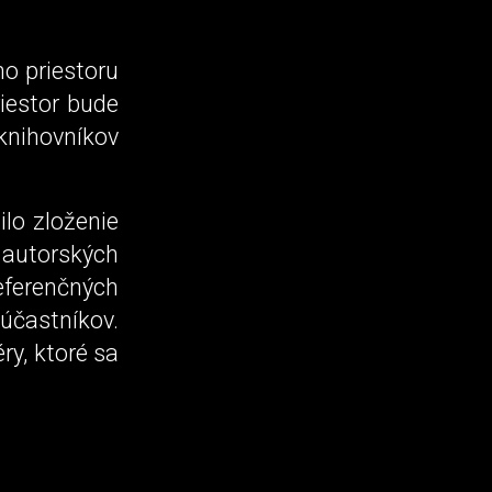
ho priestoru
iestor bude
knihovníkov
ilo zloženie
autorských
eferenčných
častníkov.
ry, ktoré sa