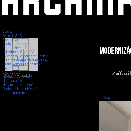
Všetko
Overené SKA
Slovenské
České
Zahraničné
Modernizác
Vyhodnotené (archív)
Slovenská komora architektov
Úrad pre verejné obstarávanie
Česká komora architektov
Iné
Zvíťazi
Vložiť súťaž
Regály + postele
Najviac hodnotené
Najčítanejšie
Najviac diskutované
Posledné komentované
Zobraziť na mape
Súťaže