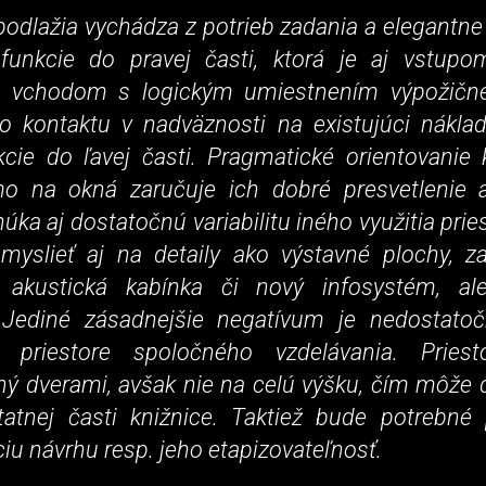
podlažia vychádza z potrieb zadania a elegantn
 funkcie do pravej časti, ktorá je aj vstu
m vchodom s logickým umiestnením výpožičné
o kontaktu v nadväznosti na existujúci náklad
kcie do ľavej časti. Pragmatické orientovanie
o na okná zaručuje ich dobré presvetlenie 
úka aj dostatočnú variabilitu iného využitia prie
myslieť aj na detaily ako výstavné plochy, z
, akustická kabínka či nový infosystém, al
 Jediné zásadnejšie negatívum je nedostatoč
v priestore spoločného vzdelávania. Priest
ný dverami, avšak nie na celú výšku, čím môže
tatnej časti knižnice. Taktiež bude potrebné 
u návrhu resp. jeho etapizovateľnosť.