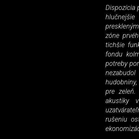
Dispozícia 
hlučnejšie
presklený
zóne prvéh
tichšie fun
fondu kolm
potreby pon
nezabudol 
hudobniny
pre zeleň.
akustiky 
uzatvárateľ
rušeniu os
ekonomizáci