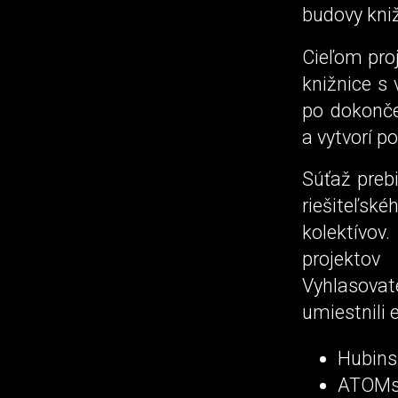
budovy kniž
Cieľom proj
knižnice s
po dokonče
a vytvorí p
Súťaž prebi
riešiteľské
kolektívov
projektov
Vyhlasovate
umiestnili 
Hubinsk
ATOMst