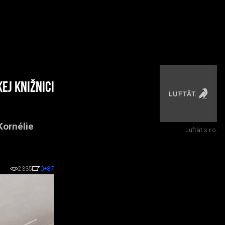
ej knižnici
Kornélie
Luftät s.r.o.
2335
0
+87