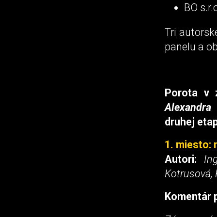
BO s.r.
Tri autorsk
panelu a ob
Porota v 
Alexandra
druhej eta
1. miesto: 
Autori:
In
Kotrusová, 
Komentár p