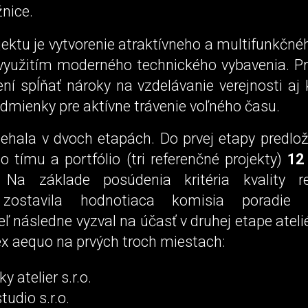
nice.
ektu je vytvorenie atraktívneho a multifunkčné
 využitím moderného technického vybavenia. Pr
ní spĺňať nároky na vzdelávanie verejnosti aj 
odmienky pre aktívne trávenie voľného času.
ehala v dvoch etapách. Do prvej etapy predlož
ho tímu a portfólio (tri referenčné projekty)
12
. Na základe posúdenia kritéria kvality r
 zostavila hodnotiaca komisia poradie ú
ľ následne vyzval na účasť v druhej etape atelié
ex aequo na prvých troch miestach:
y atelier s.r.o.
udio s.r.o.