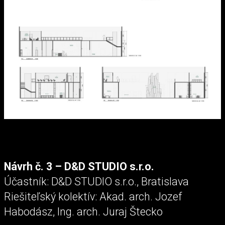
Návrh č. 3 – D&D STUDIO s.r.o.
Účastník: D&D STUDIO s.r.o., Bratislava
Riešiteľský kolektív: Akad. arch. Jozef
Habodász, Ing. arch. Juraj Štecko