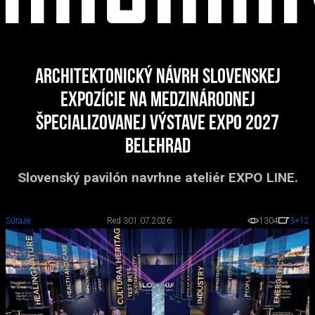
Architektonický návrh slovenskej
expozície na Medzinárodnej
špecializovanej výstave EXPO 2027
Belehrad
Slovenský pavilón navrhne ateliér EXPO LINE.
Súťaže
Red 3
01.07.2026
1304
3
+12