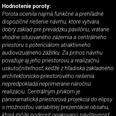
Hodnotenie poroty:
Porota ocenila najmä funkčné a prehľadné
dispozičné riešenie návrhu, ktoré vytvára
dobrý základ pre prevádzku pavilónu, vrátane
vhodne situovaného zázemia a centrálneho
priestoru s potenciálom atraktívneho
audiovizuálneho zážitku. Za prínos návrhu
považuje aj jeho priestorovú a realizačnú
uskutočniteľnosť, keďže z hľadiska základného
architektonicko-priestorového riešenia
nepredpokladá neprimerane náročnú
realizáciu. Centrálnym prvkom je
panoramatická priestorová projekcia do elipsy
s možnosťou variabilnej prezentácie obsahu,
ktorá môže podporiť opakovanú návštevnosť.