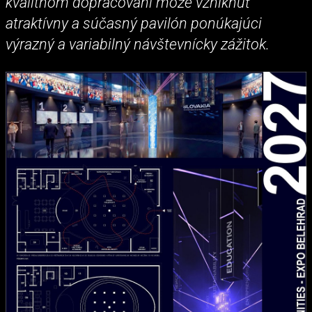
kvalitnom dopracovaní môže vzniknúť
atraktívny a súčasný pavilón ponúkajúci
výrazný a variabilný návštevnícky zážitok.