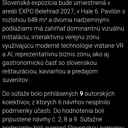
Slovenská expozícia bude umiestnená v
areáli EXPO Belehrad 2027, v Hale 6. Pavilón s
rozlohou 648 m² a dvoma nadzemnými
podlažiami má zahŕňať dominantnú vizuálnu
inštaláciu, interaktívnu verejnú zónu
využívajúcu moderné technológie vrátane VR
a AI, reprezentatívnu biznis zónu, ako aj
gastronomickú časť so slovenskou
reštauráciou, kaviarňou a predajom
suvenírov.
Do súťaže bolo prihlásených
9
autorských
kolektívov, z ktorých 6 návrhov nesplnilo
podmienky účasti. Do hodnotenia boli
pripustené návrhy č. 2, 8 a 9. Súťažné
podmienky boli overené Slovenskou komorou