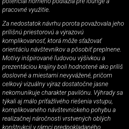
potenciál horného podlažia pre lounge a
pracovné využitie.
Za nedostatok návrhu porota považovala jeho
prílišnú priestorovú a výrazovú
komplikovanosť, ktorá môže sťažovať
orientáciu návštevníkov a pôsobiť preplnene.
Motívy inšpirované ľudovou výšivkou a
prezentáciou krajiny boli hodnotené ako príliš
doslovné a miestami nevyvážené, pričom
celkový vizuálny výraz dostatočne jasne
nekomunikuje charakter pavilónu. Výhrady sa
týkali aj málo príťažlivého riešenia vstupu,
komplikovaného návštevníckeho pohybu a
realizačnej náročnosti vrstvených oblých
konštrukcií v rámci predpokladaného