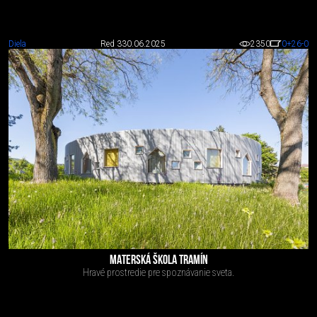
Diela
Red 3
30.06.2025
2350
0
+26
-0
MATERSKÁ ŠKOLA TRAMÍN
Hravé prostredie pre spoznávanie sveta.