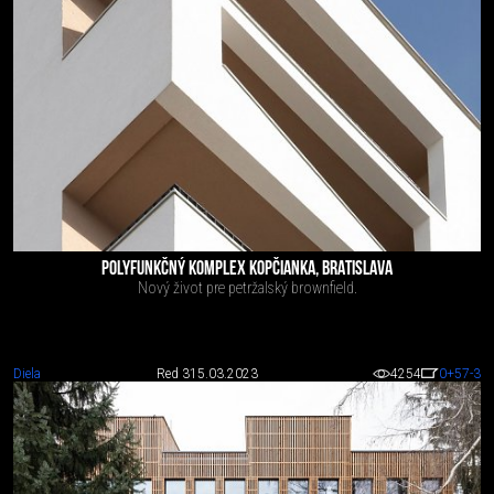
POLYFUNKČNÝ KOMPLEX KOPČIANKA, BRATISLAVA
Nový život pre petržalský brownfield.
Diela
Red 3
15.03.2023
4254
0
+57
-3