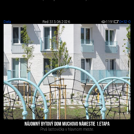
Diela
Red 3
13.06.2026
1191
0
+32
-0
NÁJOMNÝ BYTOVÝ DOM MUCHOVO NÁMESTIE 1.ETAPA
Prvá lastovička v hlavnom meste.