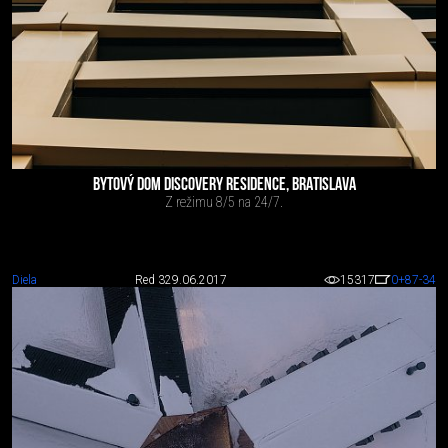
BYTOVÝ DOM DISCOVERY RESIDENCE, BRATISLAVA
Z režimu 8/5 na 24/7.
Diela
Red 3
29.06.2017
15317
0
+87
-34