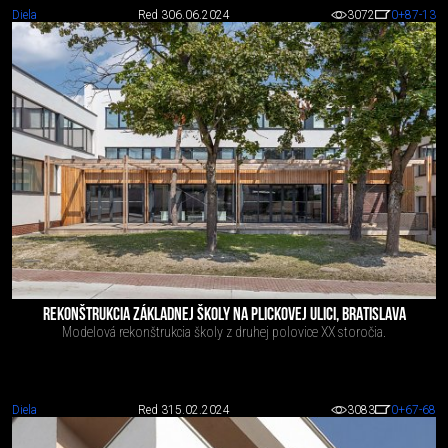
Diela
Red 3
06.06.2024
3072
0
+87
-13
REKONŠTRUKCIA ZÁKLADNEJ ŠKOLY NA PLICKOVEJ ULICI, BRATISLAVA
Modelová rekonštrukcia školy z druhej polovice XX storočia.
Diela
Red 3
15.02.2024
3083
0
+67
-68