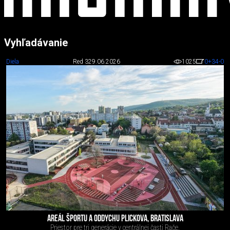
Vyhľadávanie
Diela
Red 3
29.06.2026
1025
0
+34
-0
AREÁL ŠPORTU A ODDYCHU PLICKOVA, BRATISLAVA
Priestor pre tri generácie v centrálnej časti Rače.