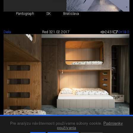
Pantograph
SK
Bratislava
Diela
Red 3
21.02.2017
2431
0
+18
-2
Pre analýzu návštevnosti používame súbory cookie.
Podmienky
LYŽIARSKY APARTMÁN STUHLECK
používania
Celková rekonštrukcia apartmánu v rakúskom Stuhlecku.