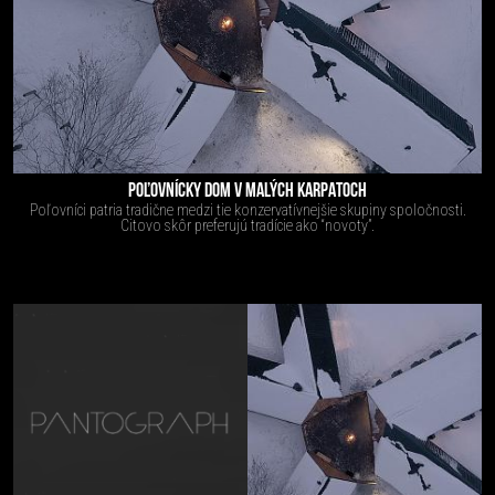
POĽOVNÍCKY DOM V MALÝCH KARPATOCH
Poľovníci patria tradične medzi tie konzervatívnejšie skupiny spoločnosti.
Citovo skôr preferujú tradície ako “novoty”.