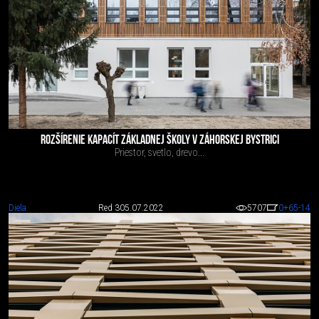
ROZŠÍRENIE KAPACÍT ZÁKLADNEJ ŠKOLY V ZÁHORSKEJ BYSTRICI
Priestor, svetlo, drevo...
Diela
Red 3
05.07.2022
5707
0
+65
-14