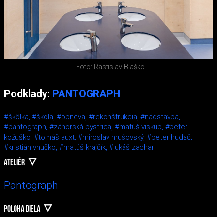
Foto: Rastislav Blaško
Podklady:
PANTOGRAPH
#škôlka,
#škola,
#obnova,
#rekonštrukcia,
#nadstavba,
#pantograph,
#záhorská bystrica,
#matúš viskup,
#peter
kožuško,
#tomáš auxt,
#miroslav hrušovský,
#peter hudač,
#kristián vnučko,
#matúš krajčík,
#lukáš zachar
ATELIÉR
Pantograph
POLOHA DIELA