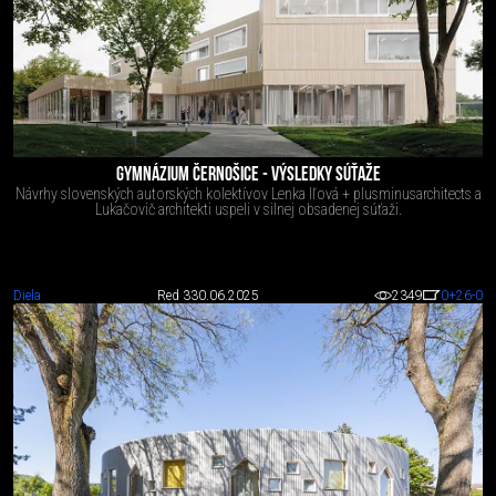
GYMNÁZIUM ČERNOŠICE - VÝSLEDKY SÚŤAŽE
Návrhy slovenských autorských kolektívov Lenka Iľová + plusminusarchitects a
Lukačovič architekti uspeli v silnej obsadenej súťaži.
Diela
Red 3
30.06.2025
2349
0
+26
-0