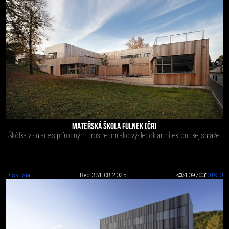
MATEŘSKÁ ŠKOLA FULNEK (ČR)
Škôlka v súlade s prírodným prostredím ako výsledok architektonickej súťaže.
Diskusia
Red 3
31.08.2025
1097
0
+9
-0