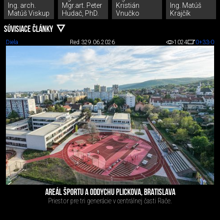
Ing. arch.
Mgr.art. Peter
Kristián
Ing. Matúš
Matúš Viskup
Hudač, PhD.
Vnučko
Krajčík
SÚVISIACE ČLÁNKY
Diela
Red 3
29.06.2026
1024
0
+33
-0
AREÁL ŠPORTU A ODDYCHU PLICKOVA, BRATISLAVA
Priestor pre tri generácie v centrálnej časti Rače.