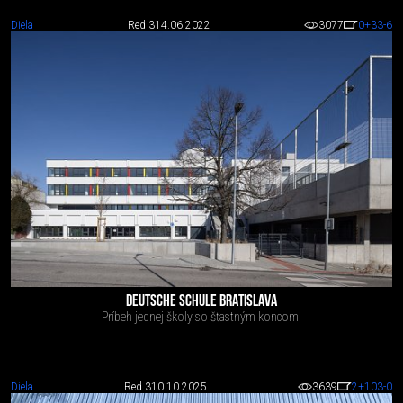
Diela
Red 3
14.06.2022
3077
0
+33
-6
DEUTSCHE SCHULE BRATISLAVA
Príbeh jednej školy so šťastným koncom.
Diela
Red 3
10.10.2025
3639
2
+103
-0