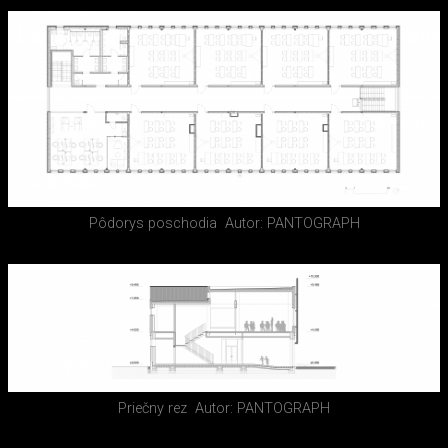
Pôdorys poschodia
Autor: PANTOGRAPH
Priečny rez
Autor: PANTOGRAPH