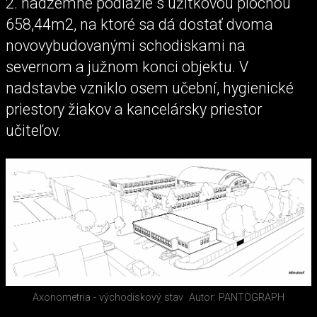
2. nadzemné podlažie s úžitkovou plochou
658,44m2, na ktoré sa dá dostať dvoma
novovybudovanými schodiskami na
severnom a južnom konci objektu. V
nadstavbe vzniklo osem učební, hygienické
priestory žiakov a kancelársky priestor
učiteľov.
Axonometria - východiskový stav
Autor: PANTOGRAPH