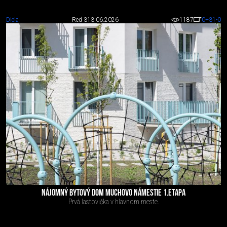
Diela
Red 3
13.06.2026
1187
0
+31
-0
NÁJOMNÝ BYTOVÝ DOM MUCHOVO NÁMESTIE 1.ETAPA
Prvá lastovička v hlavnom meste.