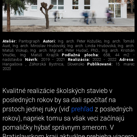
Ateliér:
Pantograph
Autori:
Ing. arch. Peter Kožuško, Ing. arch. Tomáš
Auxt, Ing. arch. Miroslav Hrušovský, Ing. arch. Linda Hrušovská, Ing. arch.
Matúš Viskup, Ing. arch. Mgr.art. Peter Hudač, PhD., Ing. arch. Kristián
Vnučko, Ing. Matúš Krajčík
Podlažná plocha:
658, 44 m2 -
nadstavba
Návrh:
2019 - 2021
Realizácia:
2022 - 2022
Adresa:
Hargašova , Záhorská Bystrica, Slovensko
Publikované:
15. marec
2023
Kvalitné realizácie školských stavieb v
posledných rokov by sa dali spočítať na
prstoch jednej ruky (viď
prehľad
z posledných
rokov), napriek tomu sa však veci začínajú
pomaličky hýbať správnym smerom. V
Bratislavskom kraji aktuálne prebieha viacero