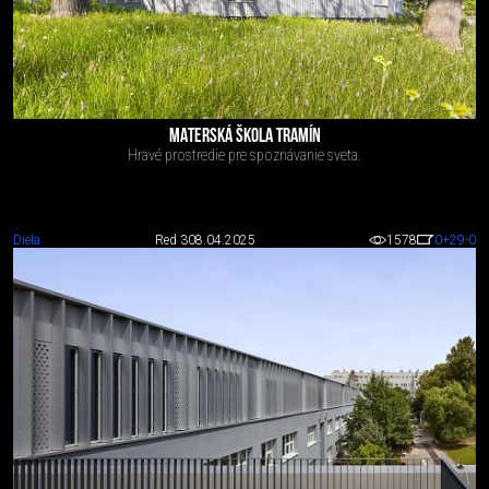
MATERSKÁ ŠKOLA TRAMÍN
Hravé prostredie pre spoznávanie sveta.
Diela
Red 3
08.04.2025
1578
0
+29
-0