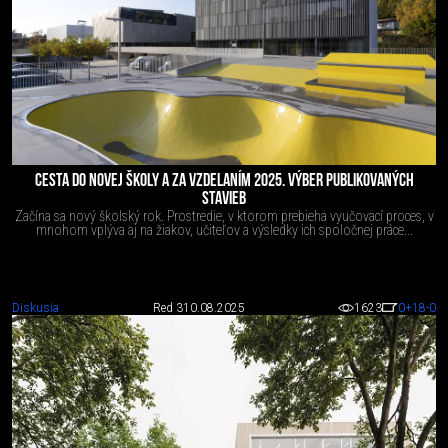
CESTA DO NOVEJ ŠKOLY A ZA VZDELANÍM 2025. VÝBER PUBLIKOVANÝCH
STAVIEB
Začína sa nový školský rok. Prostredie, v ktorom prebieha vyučovací proces, v
mnohom vplýva aj na žiakov, učiteľov a výsledky ich spoločnej práce...
Diskusia
Red 3
10.08.2025
1623
0
+18
-0