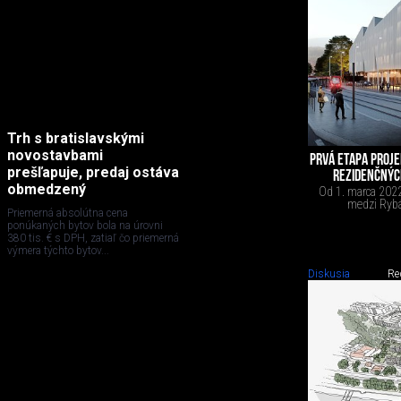
Trh s bratislavskými
novostavbami
PRVÁ ETAPA PROJE
prešľapuje, predaj ostáva
REZIDENČNÝC
obmedzený
Od 1. marca 2022
medzi Ryb
Priemerná absolútna cena
ponúkaných bytov bola na úrovni
380 tis. € s DPH, zatiaľ čo priemerná
výmera týchto bytov...
Diskusia
Re