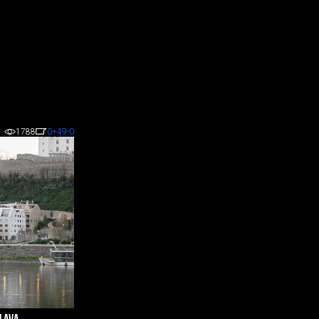
1788
0
+49
-0