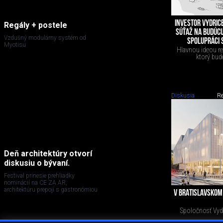
INVESTOR VYDRIC
Regály + postele
SÚŤAŽ NA BUDÚCU
Vzdušný modulárny systém od
SPOLUPRÁCI
Myotisu
Hlavnou ideou rev
ktorý bud
Diskusia
Re
Deň architektúry otvorí
diskusiu o bývaní.
Festival prinesie prehliadky
nominácií na CE ZA AR,
architektúru prepojí s gastronómiou
V BRATISLAVSKOM
Spoločnosť Vydr