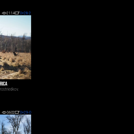
2114
0
+28
-2
RICA
rostriedkov.
3602
0
+29
-0