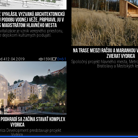
E VYHLÁSIL VYZVANÚ ARCHITEKTONICKÚ
 PODOBU VODNEJ VEŽE, PRIPRAVIL JU V
 S MAGISTRÁTOM HLAVNÉHO MESTA
italizácie je vznik verejného priestoru,
e dejiskom kultúrnych podujatí.
NA TRASE MEDZI RAČOU A MARIANKOU 
ZVIERAT VYDRICA
d 4
12.04.2019
1590
0
+6
-1
Spoločný projekt hlavného mesta, Metro
Bratislavy a Mestských le
 PODHRADÍ SA ZAČÍNA STAVAŤ KOMPLEX
VYDRICA
ica Development predstavuje projekt
Vydrica.