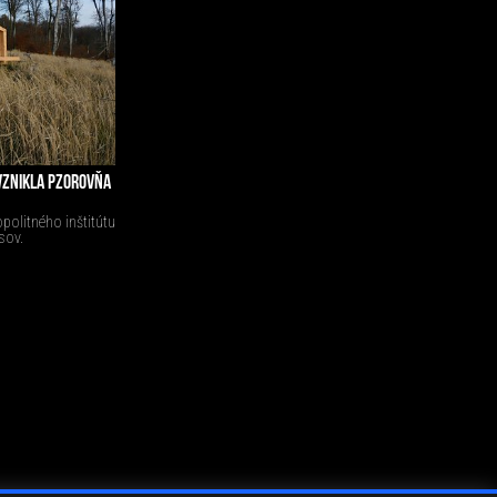
VZNIKLA PZOROVŇA
politného inštitútu
sov.