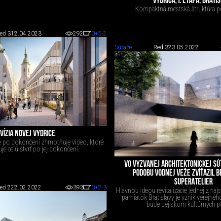
VYDRICA, I. ETAPA, BRATI
Kompaktná mestská štruktúra 
ed 3
12.04.2023
292
0
+5
-2
Súťaže
Red 3
23.05.2022
VÍZIA NOVEJ VYDRICE
ce po dokončení zhmotňuje video, ktoré
je celú štvrť po jej dokončení.
VO VYZVANEJ ARCHITEKTONICKEJ SÚ
PODOBU VODNEJ VEŽE ZVÍŤAZIL B
SUPERATELIER
ed 2
22.02.2022
393
0
+2
-3
Hlavnou ideou revitalizácie jednej z najs
pamiatok Bratislavy je vznik verejného
bude dejiskom kultúrnych po