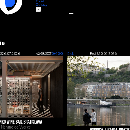
Video
Odkazy
ie
 3
26.07.2026
583
0
+20
-0
Diela
Red 3
20.05.2026
NKO WINE BAR, BRATISLAVA
Na víno do Vydrice.