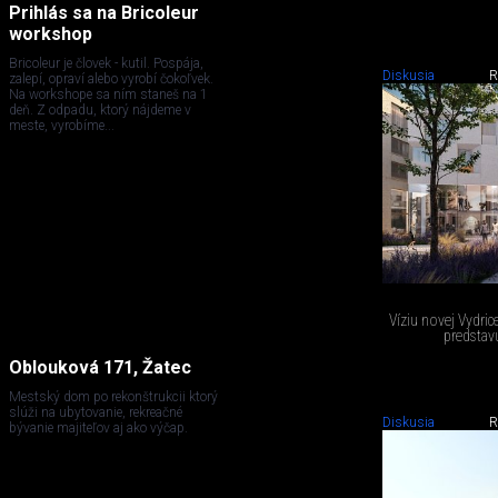
Prihlás sa na Bricoleur
workshop
Bricoleur je človek - kutil. Pospája,
Diskusia
R
zalepí, opraví alebo vyrobí čokoľvek.
Na workshope sa ním staneš na 1
deň. Z odpadu, ktorý nájdeme v
meste, vyrobíme...
Víziu novej Vydri
predstavu
Oblouková 171, Žatec
Mestský dom po rekonštrukcii ktorý
slúži na ubytovanie, rekreačné
Diskusia
R
bývanie majiteľov aj ako výčap.