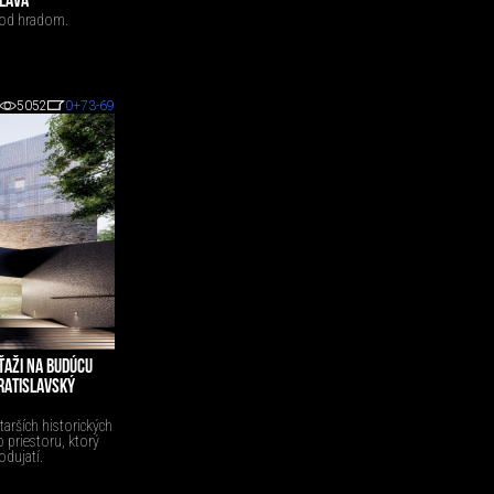
SLAVA
pod hradom.
5052
0
+73
-69
ŤAŽI NA BUDÚCU
RATISLAVSKÝ
tarších historických
 priestoru, ktorý
dujatí.