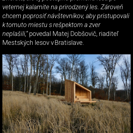
veternej kalamite na prirodzený les. Zároveň
chcem poprosiť návštevníkov, aby pristupovali
k tomuto miestu s rešpektom a zver
neplašili,“
povedal Matej Dobšovič, riaditeľ
Mestských lesov v Bratislave.