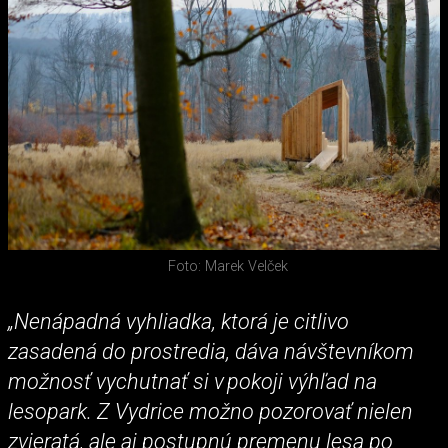
Foto: Marek Velček
„Nenápadná vyhliadka, ktorá je citlivo
zasadená do prostredia, dáva návštevníkom
možnosť vychutnať si v pokoji výhľad na
lesopark. Z Vydrice možno pozorovať nielen
zvieratá, ale aj postupnú premenu lesa po