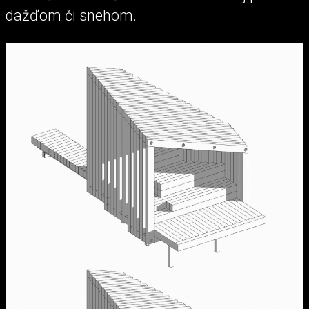
dažďom či snehom.