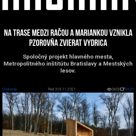
Na trase medzi Račou a Mariankou vznikla
pzorovňa zvierat Vydrica
Spoločný projekt hlavného mesta,
Metropolitného inštitútu Bratislavy a Mestských
lesov.
Diskusia
Red 3
19.11.2021
3602
0
+29