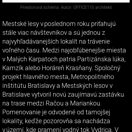
Priestorová schéma
Autor: OFFICE110 architekti
Mestské lesy v poslednom roku priťahujú
stále viac návštevníkov a sú jednou z
najvyhľadávanejších lokalít na trávenie
voľného času. Medzi najobľúbenejšie miesta
v Malých Karpatoch patria Partizánska lúka,
Kamzík alebo Horáreň Krasňany. Spoločný
projekt hlavného mesta, Metropolitného
inštitútu Bratislavy a Mestských lesov v
Bratislave vytvoril novú zaujímavú zastávku
na trase medzi Račou a Mariankou.
Pomenovanie je odvodené od tamojšej
lokality, keďže pozorovňa sa nachádza
v území, kde pramení vodný tok Vydrica. V