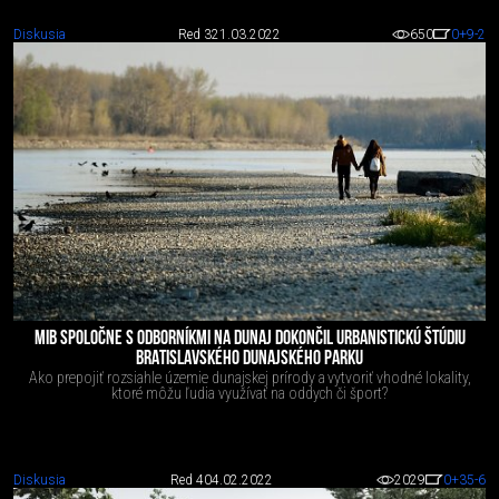
Diskusia
Red 3
21.03.2022
650
0
+9
-2
MIB SPOLOČNE S ODBORNÍKMI NA DUNAJ DOKONČIL URBANISTICKÚ ŠTÚDIU
BRATISLAVSKÉHO DUNAJSKÉHO PARKU
Ako prepojiť rozsiahle územie dunajskej prírody a vytvoriť vhodné lokality,
ktoré môžu ľudia využívať na oddych či šport?
Diskusia
Red 4
04.02.2022
2029
0
+35
-6