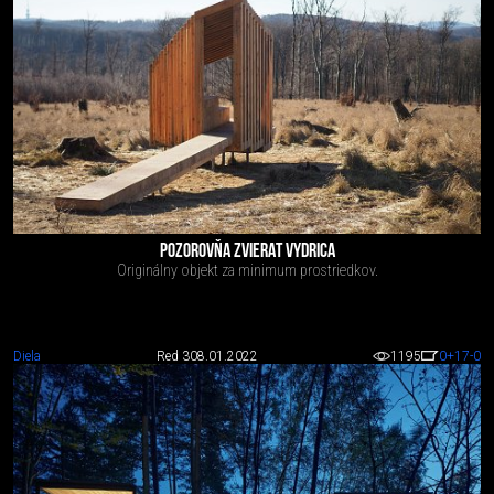
POZOROVŇA ZVIERAT VYDRICA
Originálny objekt za minimum prostriedkov.
Diela
Red 3
08.01.2022
1195
0
+17
-0