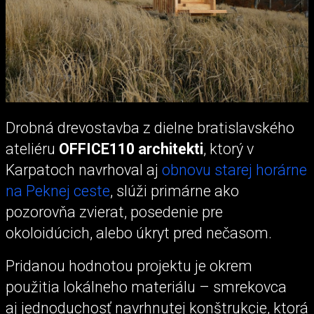
Drobná drevostavba z dielne bratislavského
ateliéru
OFFICE110 architekti
, ktorý v
Karpatoch navrhoval aj
obnovu starej horárne
na Peknej ceste
, slúži primárne ako
pozorovňa zvierat, posedenie pre
okoloidúcich, alebo úkryt pred nečasom.
Pridanou hodnotou projektu je okrem
použitia lokálneho materiálu – smrekovca
aj jednoduchosť navrhnutej konštrukcie, ktorá