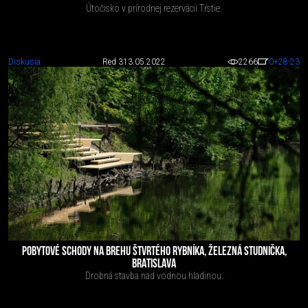
Útočisko v prírodnej rezervácii Tŕstie.
Diskusia
Red 3
13.05.2022
2266
0
+28
-23
POBYTOVÉ SCHODY NA BREHU ŠTVRTÉHO RYBNÍKA, ŽELEZNÁ STUDNIČKA,
BRATISLAVA
Drobná stavba nad vodnou hladinou.