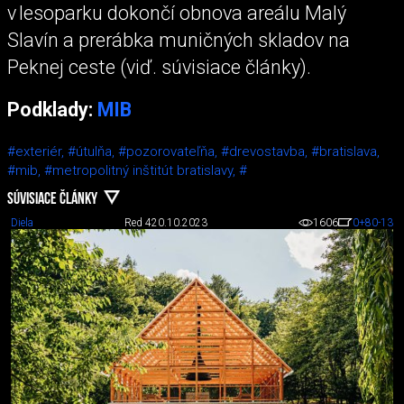
v lesoparku dokončí obnova areálu Malý
Slavín a prerábka muničných skladov na
Peknej ceste (viď. súvisiace články).
Podklady:
MIB
#exteriér,
#útulňa,
#pozorovateľňa,
#drevostavba,
#bratislava,
#mib,
#metropolitný inštitút bratislavy,
#
SÚVISIACE ČLÁNKY
Diela
Red 4
20.10.2023
1606
0
+80
-13