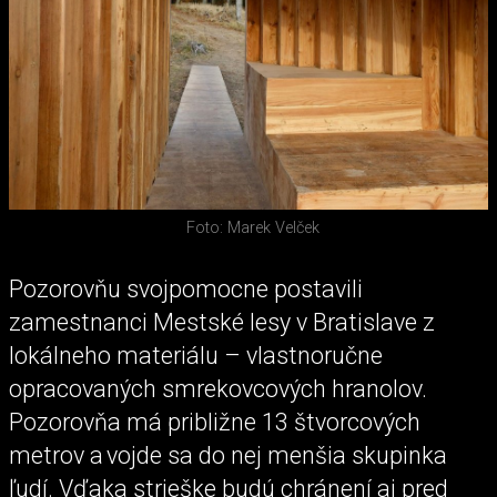
Foto: Marek Velček
Pozorovňu svojpomocne postavili
zamestnanci Mestské lesy v Bratislave z
lokálneho materiálu – vlastnoručne
opracovaných smrekovcových hranolov.
Pozorovňa má približne 13 štvorcových
metrov a vojde sa do nej menšia skupinka
ľudí. Vďaka strieške budú chránení aj pred