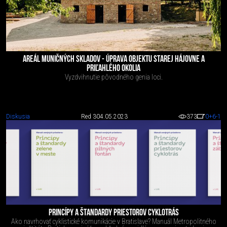
AREÁL MUNIČNÝCH SKLADOV - ÚPRAVA OBJEKTU STAREJ HÁJOVNE A
PRIĽAHLÉHO OKOLIA
Vyzdvihnutie pôvodného genia loci.
Diskusia
Red 3
04.05.2023
373
0
+6
-1
PRINCÍPY A ŠTANDARDY PRIESTOROV CYKLOTRÁS
Ako navrhovať cyklistické komunikácie v Bratislave? Manuál Metropolitného