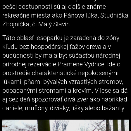
pešej dostupnosti sú aj ďalšie známe
rekreačné miesta ako Pánova lúka, Studnička
Zbojníčka, či Malý Slavín.
Táto oblasť lesoparku je zaradená do zóny
kľudu bez hospodárskej ťažby dreva a v
budúcnosti by mala byť súčasťou národnej
prírodnej rezervácie Pramene Vydrice. Ide o
prostredie charakteristické nepokosenými
lúkami, pňami bývalých vzrastlých stromov,
popadanými stromami a krovím. V lese sa dá
aj cez deň spozorovať divá zver ako napríklad
daniele, muflóny, diviaky, líšky alebo bažanty.