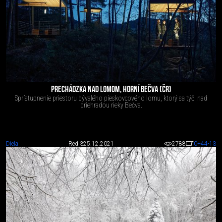
PRECHÁDZKA NAD LOMOM, HORNÍ BEČVA (ČR)
Sprístupnenie priestoru bývalého pieskovcového lomu, ktorý sa týči nad
priehradou rieky Bečva.
Diela
Red 3
25.12.2021
2788
0
+44
-13