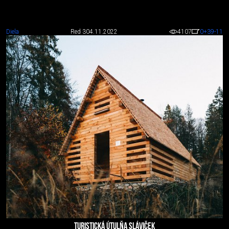
Diela
Red 3
04.11.2022
4107
0
+39
-11
TURISTICKÁ ÚTULŇA SLÁVIČEK