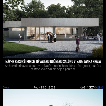
NÁVRH REKONŠTRUKCIE BÝVALÉHO NOČNÉHO SALÓNU V SADE JANKA KRÁĽA
Architekti prinavrátia budove bývalého nočného salóna dôstojnosť, budúcu
gastroprevádzku prepoja s parkom.
Diela
Red 4
15.01.2022
2115
0
+28
-2