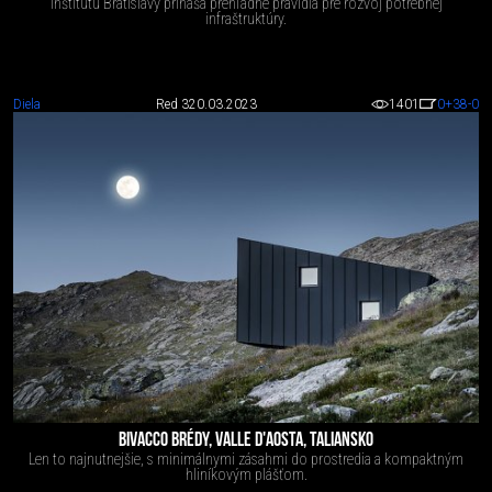
inštitútu Bratislavy prináša prehľadné pravidlá pre rozvoj potrebnej
infraštruktúry.
Diela
Red 3
20.03.2023
1401
0
+38
-0
BIVACCO BRÉDY, VALLE D'AOSTA, TALIANSKO
Len to najnutnejšie, s minimálnymi zásahmi do prostredia a kompaktným
hliníkovým plášťom.