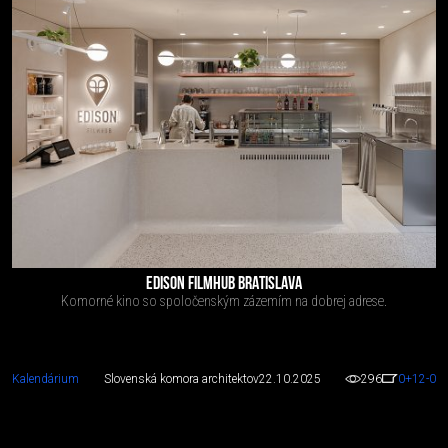
EDISON FILMHUB BRATISLAVA
Komorné kino so spoločenským zázemím na dobrej adrese.
Kalendárium
Slovenská komora architektov
22.10.2025
296
0
+12
-0