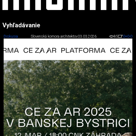
Vyhľadávanie
Diskusia
Slovenská komora architektov
03.03.2026
85
0
+0
-0