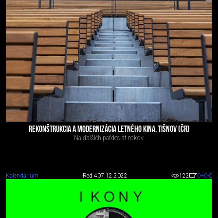
REKONŠTRUKCIA A MODERNIZÁCIA LETNÉHO KINA, TIŠNOV (ČR)
Na ďalších päťdesiat rokov.
Kalendárium
Red 4
07.12.2022
122
0
+0
-0