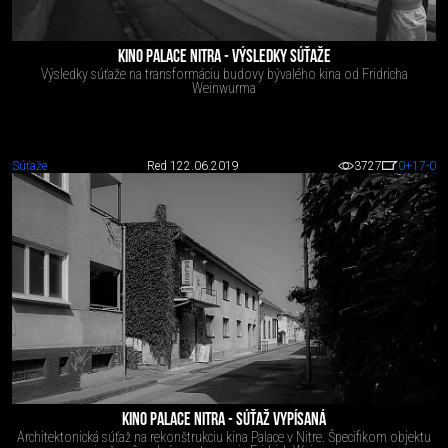
KINO PALACE NITRA - VÝSLEDKY SÚŤAŽE
Výsledky súťaže na transformáciu budovy bývalého kina od Fridricha
Weinwurma
Súťaže
Red 1
22.06.2019
3727
0
+17
-0
KINO PALACE NITRA - SÚŤAŽ VYPÍSANÁ
Architektonická súťaž na rekonštrukciu kina Palace v Nitre. Špecifikom objektu