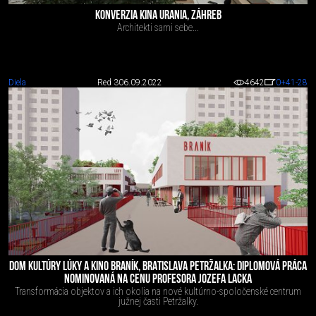
KONVERZIA KINA URANIA, ZÁHREB
Architekti sami sebe...
Diela
Red 3
06.09.2022
4642
0
+41
-28
DOM KULTÚRY LÚKY A KINO BRANÍK, BRATISLAVA PETRŽALKA: DIPLOMOVÁ PRÁCA
NOMINOVANÁ NA CENU PROFESORA JOZEFA LACKA
Transformácia objektov a ich okolia na nové kultúrno-spoločenské centrum
južnej časti Petržalky.