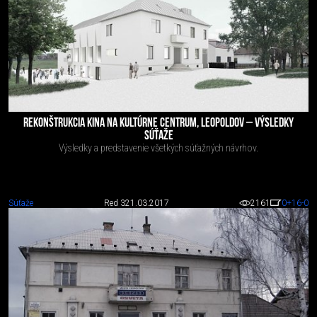
REKONŠTRUKCIA KINA NA KULTÚRNE CENTRUM, LEOPOLDOV – VÝSLEDKY
SÚŤAŽE
Výsledky a predstavenie všetkých súťažných návrhov.
Súťaže
Red 3
21.03.2017
2161
0
+16
-0