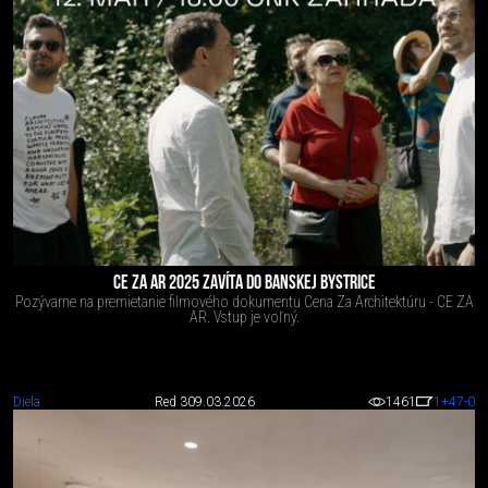
CE ZA AR 2025 ZAVÍTA DO BANSKEJ BYSTRICE
Pozývame na premietanie filmového dokumentu Cena Za Architektúru - CE ZA
AR. Vstup je voľný.
Diela
Red 3
09.03.2026
1461
1
+47
-0