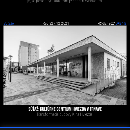
je, že pôvodným autorom je Fridrich Weinwurm.
Súťaže
Red 3
27.12.2021
3248
0
+24
-2
SÚŤAŽ: KULTÚRNE CENTRUM HVIEZDA V TRNAVE
Transformácia budovy Kina Hviezda.