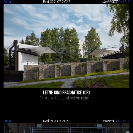
Diela
Red 3
22.07.2023
669
0
+15
-4
LETNÉ KINO PRACHATICE (ČR)
Film a kultúra pod holým nebom.
Diela
Red 3
08.08.2023
882
0
+12
-7