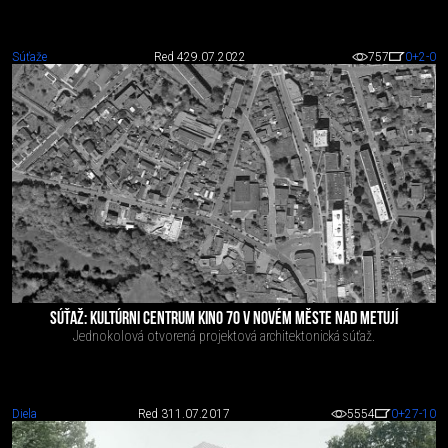
Súťaže
Red 4
29.07.2022
757
0
+2
-0
SÚŤAŽ: KULTÚRNI CENTRUM KINO 70 V NOVÉM MĚSTE NAD METUJÍ
Jednokolová otvorená projektová architektonická súťaž.
Diela
Red 3
11.07.2017
5554
0
+27
-10