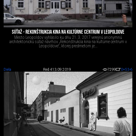
SÚŤAŽ - REKONŠTRUKCIA KINA NA KULTÚRNE CENTRUM V LEOPOLDOVE
Mesto Leopoldov vyhlásilo ku dňu 21. 3. 2017 verejnú anonymnú
architektonickú súťaž návrhov „Rekonštrukcia kina na kultúrne centrum v
Leopoldove“, ktorej predmetom je...
Diela
Red 4
13.09.2019
7299
0
+53
-6