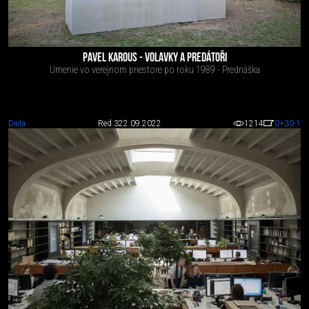
PAVEL KAROUS - VOLAVKY A PREDÁTOŘI
Umenie vo verejnom priestore po roku 1989 - Prednáška
Diela
Red 3
22.09.2022
1214
0
+30
-1