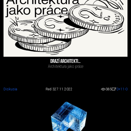
DRAZÍ ARCHITEKTI…
Architektura jako práce
Diskusia
Red 3
27.11.2022
385
0
+11
-0