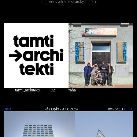
diplomových a bakalářských prací
tamti_architekti
CZ
Praha
Diela
Lukáš Lipka
29.06.2024
256
0
+1
-0