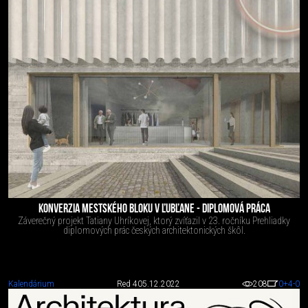
KONVERZIA MESTSKÉHO BLOKU V ĽUBĽANE - DIPLOMOVÁ PRÁCA
Záverečný projekt Tatiany Uhríkovej, ktorý zvíťazil v 23. ročníku Prehliadky
diplomových prác českých architektonických škôl.
Kalendárium
Red 4
05.12.2022
208
0
+4
-0