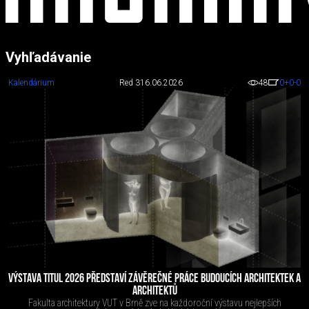
Vyhľadávanie
Kalendárium
Red 3
16.06.2026
48
0
+0
-0
VÝSTAVA TITUL 2026 PŘEDSTAVÍ ZÁVĚREČNÉ PRÁCE BUDOUCÍCH ARCHITEKTEK A
ARCHITEKTŮ
Fakulta architektury VUT v Brně zve na každoroční výstavu nejlepších