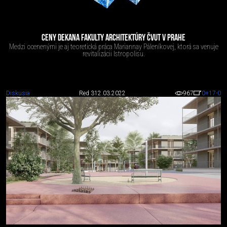
CENY DEKANA FAKULTY ARCHITEKTÚRY ČVUT V PRAHE
Medzi ocenenými je aj teoretická práca Mariannay Páleníkovej, ktorá sa venuje
revitalizácii Istropolisu.
Diskusia
Red 3
12.03.2022
967
0
+17
-0