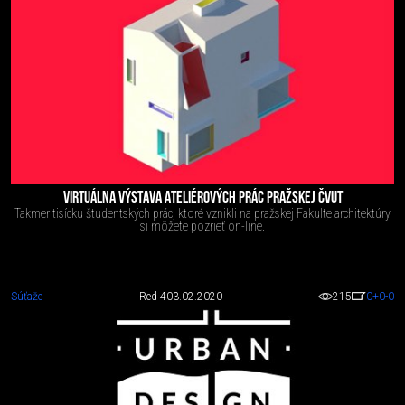
VIRTUÁLNA VÝSTAVA ATELIÉROVÝCH PRÁC PRAŽSKEJ ČVUT
Takmer tisícku študentských prác, ktoré vznikli na pražskej Fakulte architektúry
si môžete pozrieť on-line.
Súťaže
Red 4
03.02.2020
215
0
+0
-0