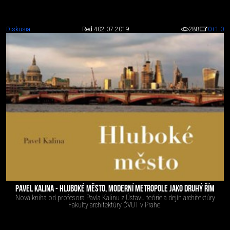
Diskusia
Red 4
02.07.2019
288
0
+1
-0
PAVEL KALINA - HLUBOKÉ MĚSTO, MODERNÍ METROPOLE JAKO DRUHÝ ŘÍM
Nová kniha od profesora Pavla Kalinu z Ústavu teórie a dejín architektúry
Fakulty architektúry ČVUT v Prahe.