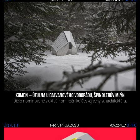
Diela
Red 4
09.11.2020
1241
0
+15
-5
KØMEN – ÚTULNA U BALVANOVÉHO VODOPÁDU, ŠPINDLERŮV MLÝN
Dielo nominované v aktuálnom ročníku Českej ceny za architektúru.
Diskusia
Red 3
14.08.2020
224
0
+1
-0