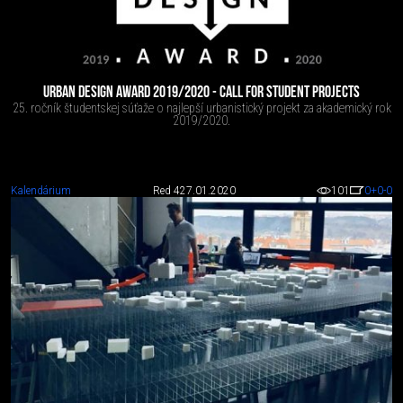
URBAN DESIGN AWARD 2019/2020 - CALL FOR STUDENT PROJECTS
25. ročník študentskej súťaže o najlepší urbanistický projekt za akademický rok
2019/2020.
Kalendárium
Red 4
27.01.2020
101
0
+0
-0