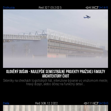
Diskusia
Red 3
27.03.2023
838
0
+14
-5
OLOVĚNÝ DUŠAN - NAJLEPŠIE SEMESTRÁLNE PROJEKTY PRAŽSKEJ FAKULTY
ARCHITEKTÚRY ČVUT
Skleníky na strechách logistických hál, intenzívne bývanie vo vnútornom meste,
hravý dizajn, alebo dôraz na funkčný detail...
Diela
Red 3
08.12.2022
1116
0
+19
-0