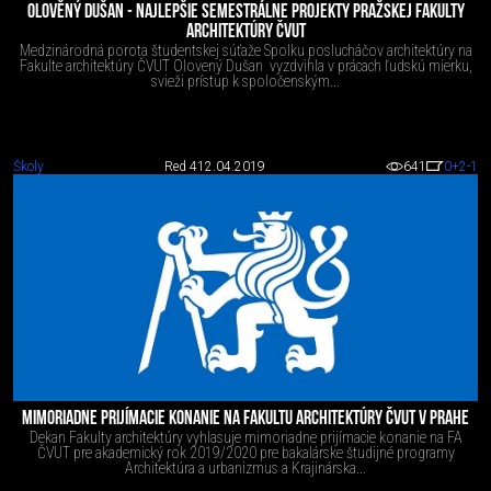
OLOVĚNÝ DUŠAN - NAJLEPŠIE SEMESTRÁLNE PROJEKTY PRAŽSKEJ FAKULTY
ARCHITEKTÚRY ČVUT
Medzinárodná porota študentskej súťaže Spolku poslucháčov architektúry na
Fakulte architektúry ČVUT Olovený Dušan vyzdvihla v prácach ľudskú mierku,
svieži prístup k spoločenským...
Školy
Red 4
12.04.2019
641
0
+2
-1
MIMORIADNE PRIJÍMACIE KONANIE NA FAKULTU ARCHITEKTÚRY ČVUT V PRAHE
Dekan Fakulty architektúry vyhlasuje mimoriadne prijímacie konanie na FA
ČVUT pre akademický rok 2019/2020 pre bakalárske študijné programy
Architektúra a urbanizmus a Krajinárska...