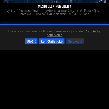
MESTO ELEKTROMOBILITY
Výstava 19 semestrálnych projektov spracovaných v ateliéri Petra Hájeka a
Jaroslava Hulína na Fakulte architektúry ČVUT v Prahe.
Pre analýzu návštevnosti používame súbory cookie.
Podmienky
Súťaže
Red 4
17.01.2020
938
0
+12
-1
používania
Uložiť
Len štatistické
Spravovať
XVIII. CENA BOHUSLAVA FUCHSE - VÝSLEDKY