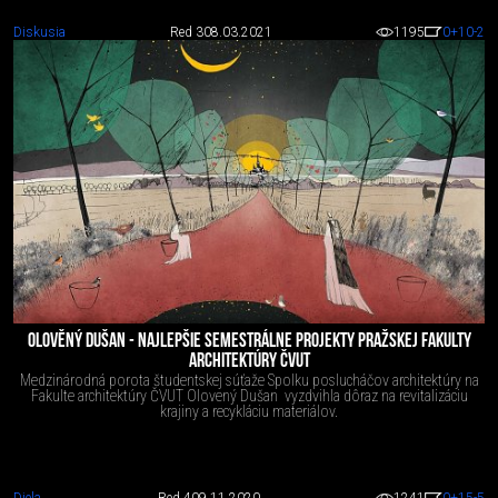
Diskusia
Red 3
08.03.2021
1195
0
+10
-2
OLOVĚNÝ DUŠAN - NAJLEPŠIE SEMESTRÁLNE PROJEKTY PRAŽSKEJ FAKULTY
ARCHITEKTÚRY ČVUT
Medzinárodná porota študentskej súťaže Spolku poslucháčov architektúry na
Fakulte architektúry ČVUT Olovený Dušan vyzdvihla dôraz na revitalizáciu
krajiny a recykláciu materiálov.