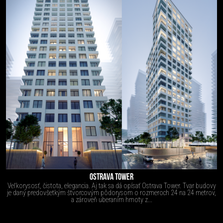
OSTRAVA TOWER
Veľkorysosť, čistota, elegancia. Aj tak sa dá opísať Ostrava Tower. Tvar budovy
je daný predovšetkým štvorcovým pôdorysom o rozmeroch 24 na 24 metrov,
a zároveň uberaním hmoty z...