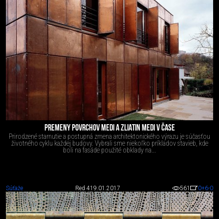
PREMENY POVRCHOV MEDI A ZLIATIN MEDI V ČASE
Prirodzené starnutie a postupná zmena architektonického výrazu je súčasťou
životného cyklu každej budovy. Vybrali sme niekoľko príkladov stavieb, kde
boli na fasáde použité obklady na...
Súťaže
Red 4
19.01.2017
561
0
+6
-0