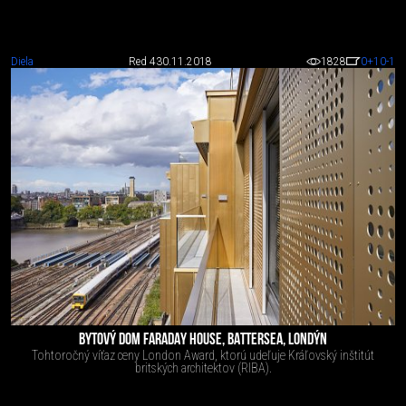
Diela
Red 4
30.11.2018
1828
0
+10
-1
BYTOVÝ DOM FARADAY HOUSE, BATTERSEA, LONDÝN
Tohtoročný víťaz ceny London Award, ktorú udeľuje Kráľovský inštitút
britských architektov (RIBA).