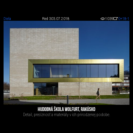
Diela
Red 3
03.07.2018
1039
0
+18
-1
HUDOBNÁ ŠKOLA WOLFURT, RAKÚSKO
Detail, precíznosť a materiály v ich prirodzenej podobe.