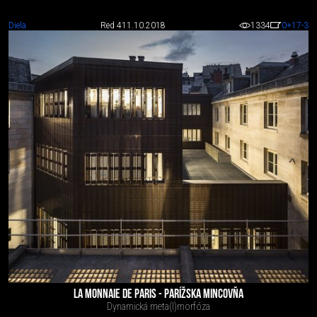
Diela
Red 4
11.10.2018
1334
0
+17
-3
LA MONNAIE DE PARIS - PARÍŽSKA MINCOVŇA
Dynamická meta(l)morfóza