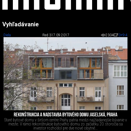
Vyhľadávanie
Diela
Red 3
17.09.2017
2304
0
+9
-4
REKONŠTRUKCIA A NADSTAVBA BYTOVÉHO DOMU JASELSKÁ, PRAHA
Staré bytové domy v širšom centre Prahy patria medzi najžiadanejšie bývanie v
meste. V rámci rekonštrukcie bytového domu zo začiatku 20. storočia sa
investor rozhodol pre dve nové obytné...