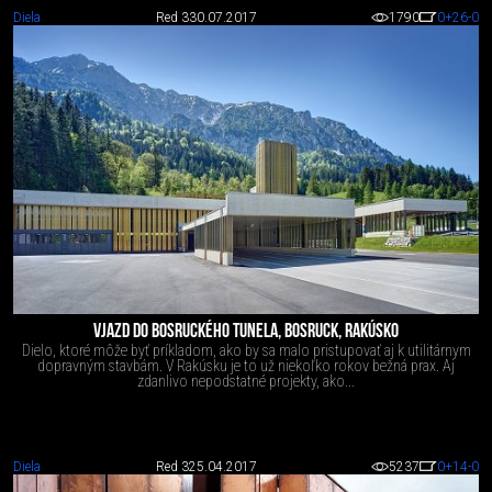
Diela
Red 3
30.07.2017
1790
0
+26
-0
VJAZD DO BOSRUCKÉHO TUNELA, BOSRUCK, RAKÚSKO
Dielo, ktoré môže byť príkladom, ako by sa malo pristupovať aj k utilitárnym
dopravným stavbám. V Rakúsku je to už niekoľko rokov bežná prax. Aj
zdanlivo nepodstatné projekty, ako...
Diela
Red 3
25.04.2017
5237
0
+14
-0