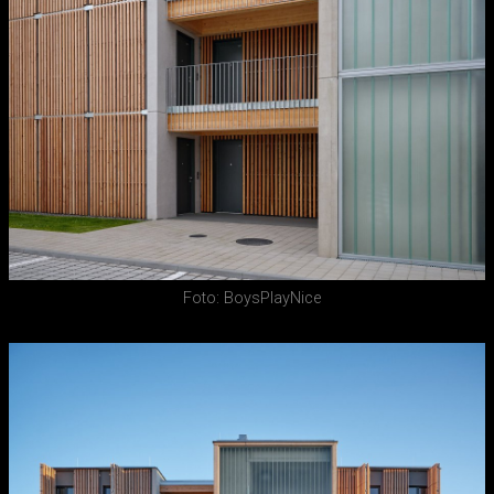
Foto: BoysPlayNice