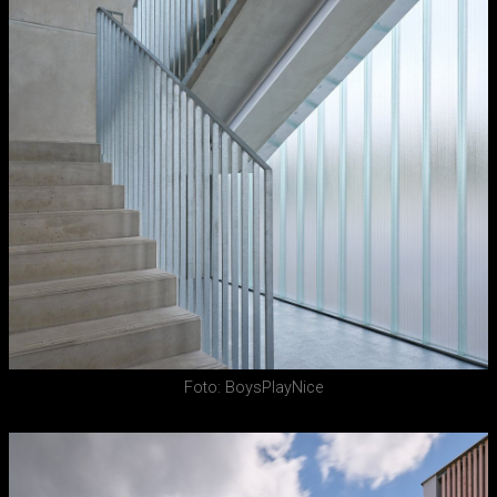
Foto: BoysPlayNice