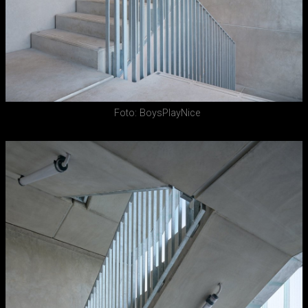
Foto: BoysPlayNice