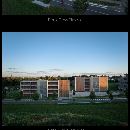
Foto: BoysPlayNice