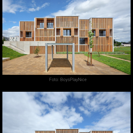
Foto: BoysPlayNice