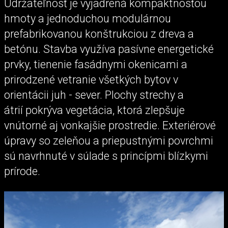
Udržateľnosť je vyjadrená kompaktnosťou
hmoty a jednoduchou modulárnou
prefabrikovanou konštrukciou z dreva a
betónu. Stavba využíva pasívne energetické
prvky, tienenie fasádnymi okenicami a
prirodzené vetranie všetkých bytov v
orientácii juh - sever. Plochy strechy a
átrií pokrýva vegetácia, ktorá zlepšuje
vnútorné aj vonkajšie prostredie. Exteriérové
úpravy so zeleňou a priepustnými povrchmi
sú navrhnuté v súlade s princípmi blízkymi
prírode.