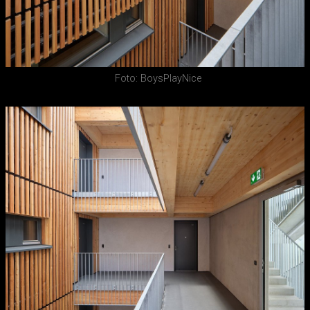
Foto: BoysPlayNice