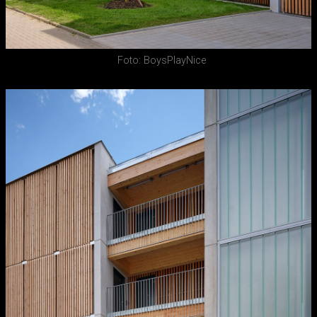
Foto: BoysPlayNice