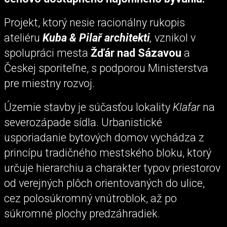
Projekt, ktorý nesie racionálny rukopis
ateliéru
Kuba & Pilař architekti
,
vznikol v
spolupráci mesta
Žďár nad Sázavou
a
Českej sporiteľne, s podporou Ministerstva
pre miestny rozvoj.
Územie stavby je súčasťou lokality
Klafar
na
severozápade sídla. Urbanistické
usporiadanie bytových domov vychádza z
princípu tradičného mestského bloku, ktorý
určuje hierarchiu a charakter typov priestorov
od verejných plôch orientovaných do ulice,
cez polosúkromný vnútroblok, až po
súkromné plochy predzáhradiek.