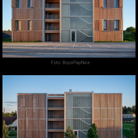
Foto: BoysPlayNice