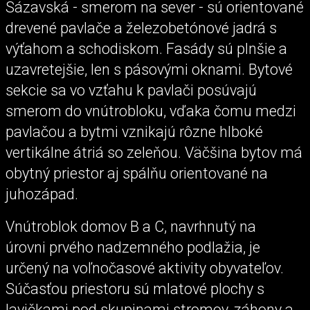
Sázavská - smerom na sever - sú orientované
drevené pavlače a železobetónové jadrá s
výťahom a schodiskom. Fasády sú plnšie a
uzavretejšie, len s pásovými oknami. Bytové
sekcie sa vo vzťahu k pavlači posúvajú
smerom do vnútrobloku, vďaka čomu medzi
pavlačou a bytmi vznikajú rôzne hlboké
vertikálne átriá so zeleňou. Väčšina bytov má
obytný priestor aj spálňu orientované na
juhozápad.
Vnútroblok domov B a C, navrhnutý na
úrovni prvého nadzemného podlažia, je
určený na voľnočasové aktivity obyvateľov.
Súčasťou priestoru sú mlatové plochy s
lavičkami pod skupinami stromov, záhony a