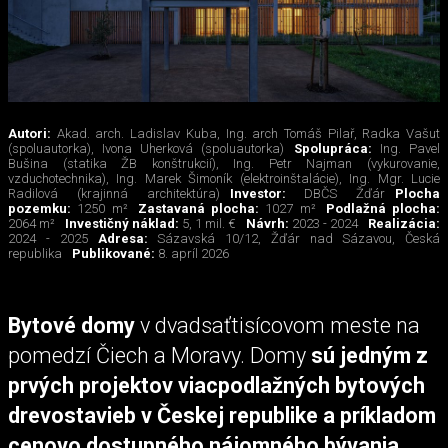
Autori:
Akad. arch. Ladislav Kuba, Ing. arch Tomáš Pilař, Radka Vašut
(spoluautorka), Ivona Uherková (spoluautorka)
Spolupráca:
Ing. Pavel
Bušina (statika ŽB konštrukcií), Ing. Petr Najman (vykurovanie,
vzduchotechnika), Ing. Marek Šimoník (elektroinštalácie), Ing. Mgr. Lucie
Radilová (krajinná architektúra)
Investor:
DBČS Žďár
Plocha
pozemku:
1250 m²
Zastavaná plocha:
1027 m²
Podlažná plocha:
2064 m²
Investičný náklad:
5, 1 mil. €
Návrh:
2023 - 2024
Realizácia:
2024 - 2025
Adresa:
Sázavská 10/12, Žďár nad Sázavou, Česká
republika
Publikované:
8. apríl 2026
Bytové domy
v dvadsaťtisícovom meste na
pomedzí Čiech a Moravy. Domy
sú jedným z
prvých projektov viacpodlažných bytových
drevostavieb v Českej republike a príkladom
cenovo dostupného nájomného bývania.