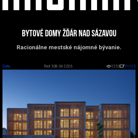
Bytové domy Žďár nad Sázavou
Racionálne mestské nájomné bývanie.
Diela
Red 3
08.04.2026
1250
2
+123