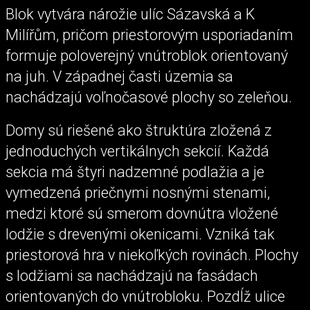
Blok vytvára nárožie ulíc Sázavská a K
Milířům, pričom priestorovým usporiadaním
formuje poloverejný vnútroblok orientovaný
na juh. V západnej časti územia sa
nachádzajú voľnočasové plochy so zeleňou.
Domy sú riešené ako štruktúra zložená z
jednoduchých vertikálnych sekcií. Každá
sekcia má štyri nadzemné podlažia a je
vymedzená priečnymi nosnými stenami,
medzi ktoré sú smerom dovnútra vložené
lodžie s drevenými okenicami. Vzniká tak
priestorová hra v niekoľkých rovinách. Plochy
s lodžiami sa nachádzajú na fasádach
orientovaných do vnútrobloku. Pozdĺž ulice