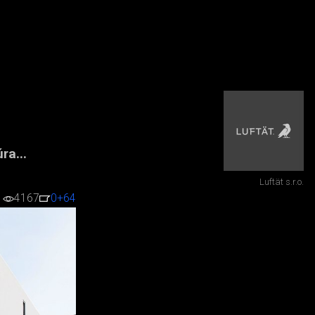
ra...
Luftät s.r.o.
4167
0
+64