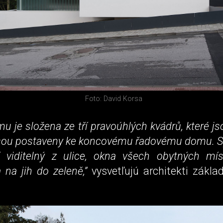
Foto: David Korsa
 je složena ze tří pravoúhlých kvádrů, které j
jsou postaveny ke koncovému řadovému domu. S
viditelný z ulice, okna všech obytných mís
 na jih do zeleně,”
vysvetľujú architekti zákla