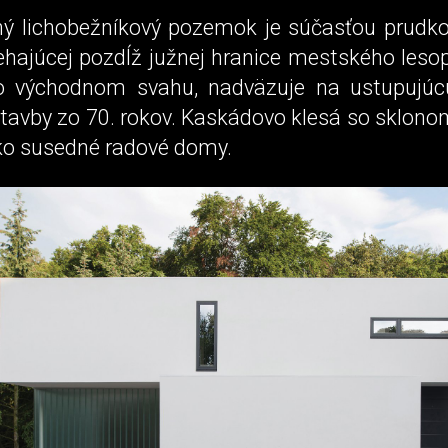
ný lichobežníkový pozemok je súčasťou prudko
iehajúcej pozdĺž južnej hranice mestského les
o východnom svahu, nadväzuje na ustupujúcu
stavby zo 70. rokov. Kaskádovo klesá so sklon
o susedné radové domy.