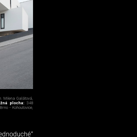
h. Milena Galátová,
ažná plocha:
348
:
Brno - Kohoutovice,
Jednoduché”