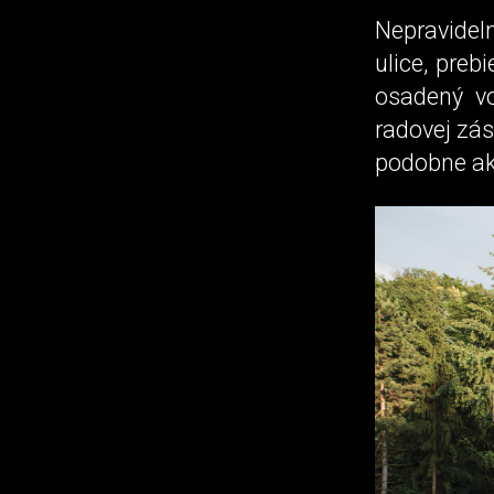
Nepravidel
ulice, preb
osadený v
radovej zá
podobne ak