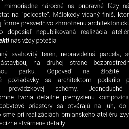
ú mimoriadne náročné na prípravné fázy ná
tať na “polceste”. Málokedy vídaný finiš, ktor
ej forme presvedčivo zhmotnenú architektonickú
ko doposiaľ nepublikovaná realizácia ateli
tekti
nás vždy potešia.
ný svahovitý terén, nepravidelná parcela, 
ástavbou, na druhej strane bezprostred
ňou parku. Odpoveď na žložité
né požiadavky sa architektom
podarilo p
ej prevádzkovej schémy. Jednoduché 
omne tvoria detailne premyslenú kompozíci
 pobytové priestory sa otvárajú na juh, do
 sme pri realizáciách brnianskeho ateliéru zvy
ecízne stvárnené detaily.