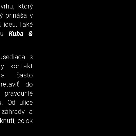
vrhu, ktorý
ý prináša v
 ideu. Také
éru
Kuba &
susediaca s
ný kontakt
 a často
retaviť do
pravouhlé
u. Od ulice
 záhrady a
knutí, celok