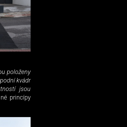
sou položeny
podní kvádr
tností jsou
dné princípy