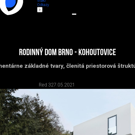
Video
Odkazy
Rodinný dom Brno - Kohoutovice
entárne základné tvary, členitá priestorová štruktú
Red 3
27.05.2021