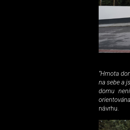
“Hmota domu
na sebe a 
domu není 
orientována
návrhu.