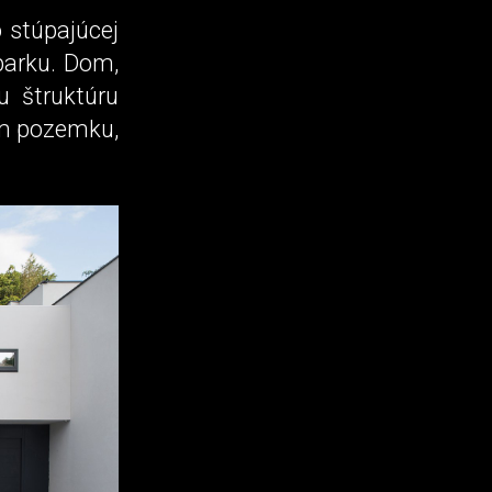
 stúpajúcej
oparku. Dom,
 štruktúru
om pozemku,