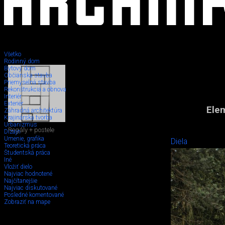
Všetko
Rodinný dom
Bytový dom
Občianska stavba
Priemyselná stavba
Rekonštrukcia a obnova
Interiér
Exteriér
Elem
Záhradná architektúra
Krajinárska tvorba
Urbanizmus
Regály + postele
Dizajn
Umenie, grafika
Diela
Teoretická práca
Študentská práca
Iné
Vložiť dielo
Najviac hodnotené
Najčítanejšie
Najviac diskutované
Posledné komentované
Zobraziť na mape