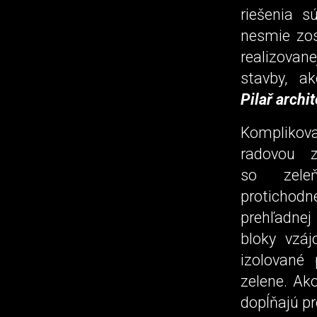
riešenia s
nesmie zos
realizovan
stavby, a
Pilař archi
Komplikova
radovou z
so zele
protichod
prehľadn
bloky vzáj
izolované
zelene. Ako
dopĺňajú pr