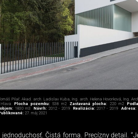
Tomáš Pilař, Akad. arch. Ladislav Kuba, Ing. arch. Helena Hovorková, Ing. Arc
 Hlava
Plocha pozemku:
538 m2
Zastavaná plocha:
220 m2
Podl
 objem:
1830 m3
Návrh:
2012 - 2019
Realizácia:
2017 - 2019
Adresa
Publikované:
27. máj 2021
 jednoduchosť. Čistá forma. Precízny detail. “