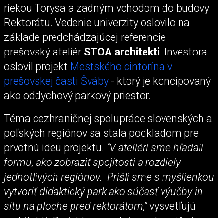
riekou Torysa a zadným vchodom do budovy
Rektorátu. Vedenie univerzity oslovilo na
základe predchádzajúcej referencie
prešovský ateliér
STOA architekti
. Investora
oslovil projekt
Mestského cintorína v
prešovskej časti Šváby
- ktorý je koncipovaný
ako oddychový parkový priestor.
Téma cezhraničnej spolupráce slovenských a
poľských regiónov sa stala podkladom pre
prvotnú ideu projektu.
“V ateliéri sme hľadali
formu, ako zobraziť spojitosti a rozdiely
jednotlivých regiónov. Prišli sme s myšlienkou
vytvoriť didaktický park ako súčasť výučby in
situ na ploche pred rektorátom,”
vysvetľujú