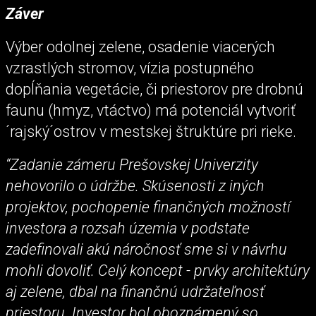
Záver
Výber odolnej zelene, osadenie viacerých
vzrastlých stromov, vízia postupného
dopĺňania vegetácie, či priestorov pre drobnú
faunu (hmyz, vtáctvo) má potenciál vytvoriť
´rajský´ostrov v mestskej štruktúre pri rieke.
“Zadanie zámeru Prešovskej Univerzity
nehovorilo o údržbe. Skúsenosti z iných
projektov, pochopenie finančných možností
investora a rozsah územia v podstate
zadefinovali akú náročnosť sme si v návrhu
mohli dovoliť. Celý koncept - prvky architektúry
aj zelene, dbal na finančnú udržateľnosť
priestoru. Investor bol oboznámený so