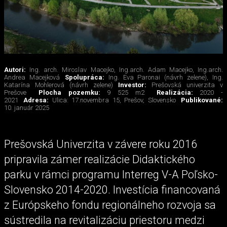
Autori:
Ing. arch. Miroslav Macejko, Ing.arch. Adam Macejko, Ing.arch.
Andrea Macejková
Spolupráca:
Ing. Eva Paronai (návrh zelene), Ing.
Katarína Mohlerová (návrh zelene)
Investor:
Prešovská univerzita v
Prešove
Plocha pozemku:
9 525 m2
Realizácia:
2020 -
2021
Adresa:
Ulica: 17.novembra 15, Prešov, Slovensko
Publikované:
10. január 2025
Prešovská Univerzita v závere roku 2016
pripravila zámer realizácie Didaktického
parku v rámci programu Interreg V-A Poľsko-
Slovensko 2014-2020. Investícia financovaná
z Európskeho fondu regionálneho rozvoja sa
sústredila na revitalizáciu priestoru medzi