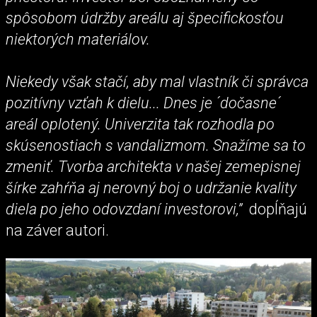
spôsobom údržby areálu aj špecifickosťou
niektorých materiálov.
Niekedy však stačí, aby mal vlastník či správca
pozitívny vzťah k dielu... Dnes je ´dočasne´
areál oplotený. Univerzita tak rozhodla po
skúsenostiach s vandalizmom. Snažíme sa to
zmeniť. Tvorba architekta v našej zemepisnej
šírke zahŕňa aj nerovný boj o udržanie kvality
diela po jeho odovzdaní investorovi,”
dopĺňajú
na záver autori.