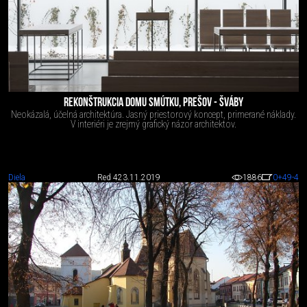
REKONŠTRUKCIA DOMU SMÚTKU, PREŠOV - ŠVÁBY
Neokázalá, účelná architektúra. Jasný priestorový koncept, primerané náklady.
V interiéri je zrejmý grafický názor architektov.
Diela
Red 4
23.11.2019
1886
0
+49
-4