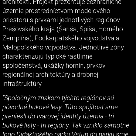
architekti. Projekt prezentuje cezhraničné
územie prostredníctvom modelového
priestoru s prvkami jednotlivých regiónov -
Prešovského kraja (Šariša, Spiša, Horného
Zemplína), Podkarpatského vojvodstva a
Malopoľského vojvodstva. Jednotlivé zóny
charakterizujú typické rastlinné
spoločenstvá, ukážky hornín, prvkov
regionálnej architektúry a drobnej
infraštruktúry.
“Spoločným znakom týchto regiónov sú
pôvodné bukové lesy. Túto spojitosť sme
preniesli do tvarovej identity územia - tri
bukové listy - tri regióny. Tak vzniklo samotné
logo Didaktického parku.Vstup do parku sme