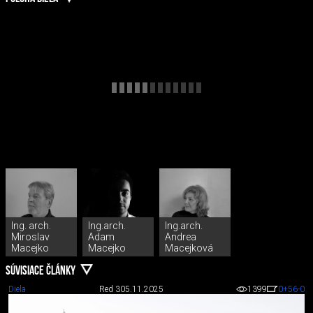
Ing. arch.
Ing.arch.
Ing.arch.
Miroslav
Adam
Andrea
Macejko
Macejko
Macejková
SÚVISIACE ČLÁNKY
Diela
Red 3
05.11.2025
1399
0
+56
-0