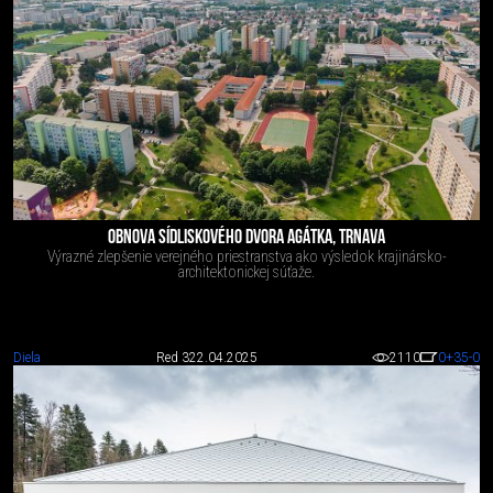
OBNOVA SÍDLISKOVÉHO DVORA AGÁTKA, TRNAVA
Výrazné zlepšenie verejného priestranstva ako výsledok krajinársko-
architektonickej súťaže.
Diela
Red 3
22.04.2025
2110
0
+35
-0