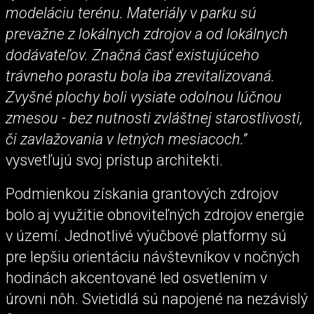
modeláciu terénu. Materiály v parku sú
prevažne z lokálnych zdrojov a od lokálnych
dodávateľov. Značná časť existujúceho
trávneho porastu bola iba zrevitalizovaná.
Zvyšné plochy boli vysiate odolnou lúčnou
zmesou - bez nutnosti zvláštnej starostlivosti,
či zavlažovania v letných mesiacoch.”
vysvetľujú svoj prístup architekti.
Podmienkou získania grantových zdrojov
bolo aj využitie obnoviteľných zdrojov energie
v území. Jednotlivé výučbové platformy sú
pre lepšiu orientáciu návštevníkov v nočných
hodinách akcentované led osvetlením v
úrovni nôh. Svietidlá sú napojené na nezávislý