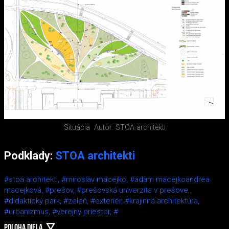
Situácia
Autor: STOA architekti
Podklady:
STOA architekti
#stoa architekti,
#miroslav macejko,
#adam macejkoandrea
macejková,
#prešov,
#prešovská univerzita v prešove,
#didaktický park,
#zeleň,
#exteriér,
#krajinná architektúra,
#urbanizmus,
#verejný priestor,
#
POLOHA DIELA