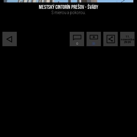
MESTSKÝ CINTORÍN PREŠOV - ŠVÁBY
S mierou a pokorou.
11.
november
2024
0
51