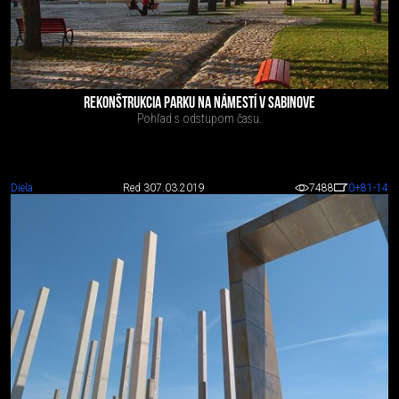
REKONŠTRUKCIA PARKU NA NÁMESTÍ V SABINOVE
Pohľad s odstupom času.
Diela
Red 3
07.03.2019
7488
0
+81
-14