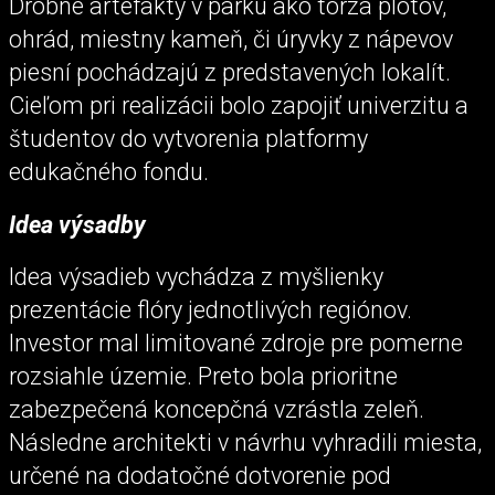
Drobné artefakty v parku ako torzá plotov,
ohrád, miestny kameň, či úryvky z nápevov
piesní pochádzajú z predstavených lokalít.
Cieľom pri realizácii bolo zapojiť univerzitu a
študentov do vytvorenia platformy
edukačného fondu.
Idea výsadby
Idea výsadieb vychádza z myšlienky
prezentácie flóry jednotlivých regiónov.
Investor mal limitované zdroje pre pomerne
rozsiahle územie. Preto bola prioritne
zabezpečená koncepčná vzrástla zeleň.
Následne architekti v návrhu vyhradili miesta,
určené na dodatočné dotvorenie pod