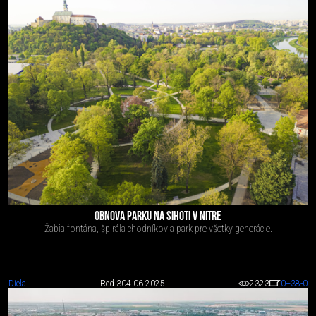
OBNOVA PARKU NA SIHOTI V NITRE
Žabia fontána, špirála chodníkov a park pre všetky generácie.
Diela
Red 3
04.06.2025
2323
0
+38
-0