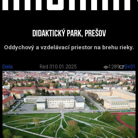
Didaktický park, Prešov
Oddychový a vzdelávací priestor na brehu rieky.
Diela
Red 3
10.01.2025
1289
0
+51