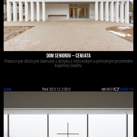
DOM SENIOROV – CEMJATA
Priestor pre dôstojné starnutie v dotyku s historickým a prírodným prostredím
kúpeľnej lokality.
Diela
Red 3
20.12.2020
3619
0
+66
-19