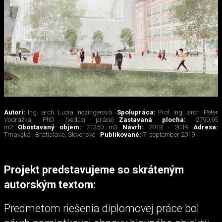
Autori:
Ing. arch. Lucia Inczingerová
Spolupráca:
Prof. Ing. arch. Peter
Vodrážka, PhD. (vedúci práce)
Zastavaná plocha:
2790,95
m2
Obostavaný objem:
71350 m3
Návrh:
2018 - 2019
Adresa:
Trnavská , Bratislava, Slovensko
Publikované:
7. september 2019
Projekt predstavujeme so skráteným
autorským textom:
Predmetom riešenia diplomovej práce bol