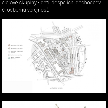
cieľové skupiny - deti, dospelích, dôchodcov,
či odbornú verejnosť.