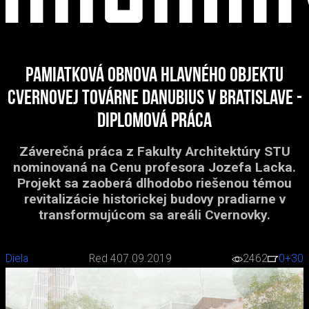
Pamiatková obnova hlavného objektu
cvernovej továrne Danubius v Bratislave -
diplomová práca
Záverečná práca z Fakulty Architektúry STU
nominovaná na Cenu profesora Jozefa Lacka.
Projekt sa zaoberá dlhodobo riešenou témou
revitalizácie historickej budovy pradiarne v
transformujúcom sa areáli Cvernovky.
Diela
Red 4
07.09.2019
2462
0
+30