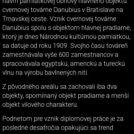
návrh pamiatkovej obnovy hlavného objektu
cvernovej továrne Danubius v Bratislave na
Trnavskej ceste. Vznik cvernovej továrne
Danubius spolu s objektom hlavnej pradiarne,
ktorý je dnes Národnou kultúrnou pamiatkou,
sa datuje od roku 1909. Svojho času továreň
zamestnávala vyše 600 zamestnancov a
spracovávala egyptskú, americkú a tureckú
vlnu na výrobu bavlnených nití.
Z pôvodného areálu sa zachovali iba dva
objekty, spomínaný objekt pradiarne a menší
objekt vilového charakteru.
Podnetom pre vznik diplomovej práce je za
posledné desaťročia opakujúci sa trend