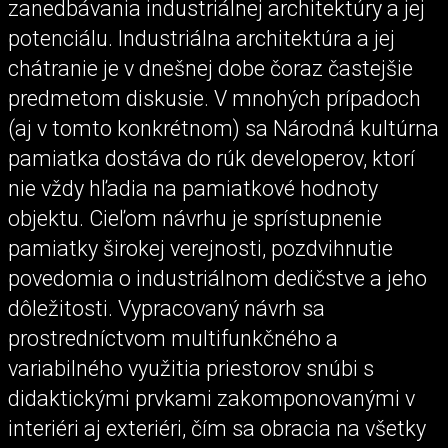
zanedbávania industriálnej architektúry a jej
potenciálu. Industriálna architektúra a jej
chátranie je v dnešnej dobe čoraz častejšie
predmetom diskusie. V mnohých prípadoch
(aj v tomto konkrétnom) sa Národná kultúrna
pamiatka dostáva do rúk developerov, ktorí
nie vždy hľadia na pamiatkové hodnoty
objektu. Cieľom návrhu je sprístupnenie
pamiatky širokej verejnosti, pozdvihnutie
povedomia o industriálnom dedičstve a jeho
dôležitosti. Vypracovaný návrh sa
prostredníctvom multifunkčného a
variabilného využitia priestorov snúbi s
didaktickými prvkami zakomponovanými v
interiéri aj exteriéri, čím sa obracia na všetky