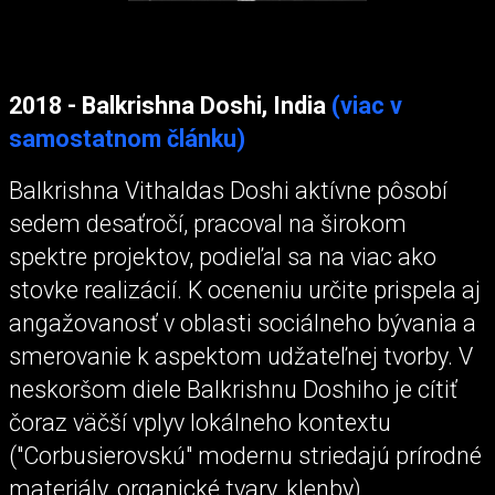
2018 - Balkrishna Doshi, India
(viac v
samostatnom článku)
Balkrishna Vithaldas Doshi aktívne pôsobí
sedem desaťročí, pracoval na širokom
spektre projektov, podieľal sa na viac ako
stovke realizácií. K oceneniu určite prispela aj
angažovanosť v oblasti sociálneho bývania a
smerovanie k aspektom udžateľnej tvorby. V
neskoršom diele Balkrishnu Doshiho je cítiť
čoraz väčší vplyv lokálneho kontextu
("Corbusierovskú" modernu striedajú prírodné
materiály, organické tvary, klenby).