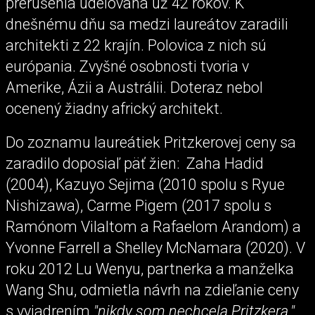
prerušenia udelovaná už 42 rokov. K
dnešnému dňu sa medzi laureátov zaradili
architekti z 22 krajín. Polovica z nich sú
európania. Zvyšné osobnosti tvoria v
Amerike, Ázii a Austrálii. Doteraz nebol
ocenený žiadny africký architekt.
Do zoznamu laureátiek Pritzkerovej ceny sa
zaradilo doposiaľ päť žien: Zaha Hadid
(2004), Kazuyo Sejima (2010 spolu s Ryue
Nishizawa), Carme Pigem (2017 spolu s
Ramónom Vilaltom a Rafaelom Arandom) a
Yvonne Farrell a Shelley McNamara (2020). V
roku 2012 Lu Wenyu, partnerka a manželka
Wang Shu, odmietla návrh na zdieľanie ceny
s vyjadrením
"nikdy som nechcela Pritzkera."