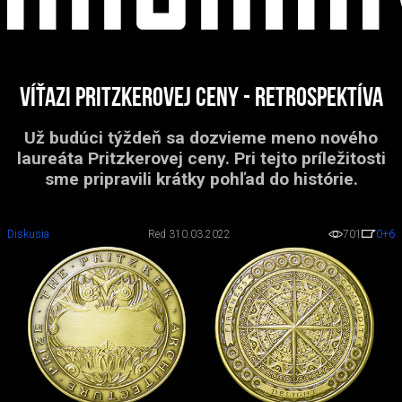
Víťazi Pritzkerovej ceny - retrospektíva
Už budúci týždeň sa dozvieme meno nového
laureáta Pritzkerovej ceny. Pri tejto príležitosti
sme pripravili krátky pohľad do histórie.
Diskusia
Red 3
10.03.2022
701
0
+6