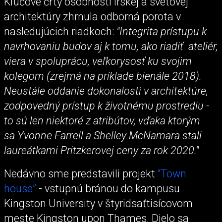
Kľúčové črty osobností írskej a svetovej
architektúry zhrnula odborná porota v
nasledujúcich riadkoch:
"Integrita prístupu k
navrhovaniu budov aj k tomu, ako riadiť ateliér,
viera v spoluprácu, veľkorysosť ku svojim
kolegom (zrejmá na príklade bienále 2018).
Neustále oddanie dokonalosti v architektúre,
zodpovedný prístup k životnému prostrediu -
to sú len niektoré z atribútov, vďaka ktorým
sa Yvonne Farrell a Shelley McNamara stali
laureátkami Pritzkerovej ceny za rok 2020."
Nedávno sme predstavili projekt
"Town
house”
- vstupnú bránou do kampusu
Kingston University v štyridsaťtisícovom
meste Kingston upon Thames. Dielo sa