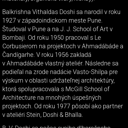
Balkrishna Vithaldas Doshi sa narodil v roku
1927 v západoindickom meste Pune.
Študoval v Pune a na J. J. School of Art v
Bombaji. Od roku 1950 pracoval s Le
Corbusierom na projektoch v Ahmadábáde a
Čandígarhe. V roku 1956 zakladá
v Ahmadábáde vlastný ateliér. Následne sa
podieľal na zrode nadácie Vasto-Shilpa pre
výskum v oblasti udržateľnej architektúry,
ktorá spolupracovala s McGill School of
Architecture na mnohých úspešných
projektoch. Od roku 1977 pôsobí ako partner
v ateliéri Stein, Doshi & Bhalla.