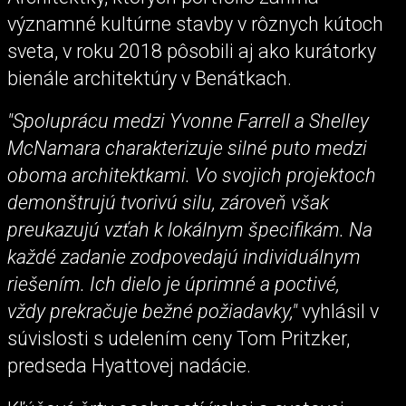
významné kultúrne stavby v rôznych kútoch
sveta, v roku 2018 pôsobili aj ako kurátorky
bienále architektúry v Benátkach.
"Spoluprácu medzi Yvonne Farrell a Shelley
McNamara charakterizuje silné puto medzi
oboma architektkami. Vo svojich projektoch
demonštrujú tvorivú silu, zároveň však
preukazujú vzťah k lokálnym špecifikám. Na
každé zadanie zodpovedajú individuálnym
riešením. Ich dielo je úprimné a poctivé,
vždy prekračuje bežné požiadavky,"
vyhlásil v
súvislosti s udelením ceny Tom Pritzker,
predseda Hyattovej nadácie.