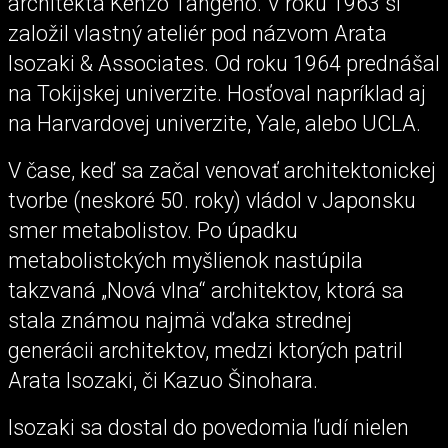
architekta Kenzo Tangeho. V roku 1963 si
založil vlastný ateliér pod názvom Arata
Isozaki & Associates. Od roku 1964 prednášal
na Tokijskej univerzite. Hosťoval napríklad aj
na Harvardovej univerzite, Yale, alebo UCLA.
V čase, keď sa začal venovať architektonickej
tvorbe (neskoré 50. roky) vládol v Japonsku
smer metabolistov. Po úpadku
metabolistckých myšlienok nastúpila
takzvaná „Nová vlna“ architektov, ktorá sa
stala známou najmä vďaka strednej
generácii architektov, medzi ktorých patril
Arata Isozaki, či Kazuo Šinohara.
Isozaki sa dostal do povedomia ľudí nielen