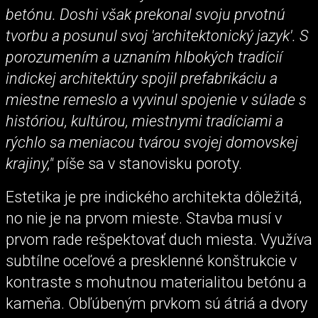
betónu. Doshi však prekonal svoju prvotnú
tvorbu a posunul svoj 'architektonický jazyk'. S
porozumením a uznaním hlbokých tradícií
indickej architektúry spojil prefabrikáciu a
miestne remeslo a vyvinul spojenie v súlade s
históriou, kultúrou, miestnymi tradíciami a
rýchlo sa meniacou tvárou svojej domovskej
krajiny,"
píše sa v stanovisku poroty.
Estetika je pre indického architekta dôležitá,
no nie je na prvom mieste. Stavba musí v
prvom rade rešpektovať duch miesta. Využíva
subtílne oceľové a presklenné konštrukcie v
kontraste s mohutnou materialitou betónu a
kameňa. Obľúbeným prvkom sú átriá a dvory