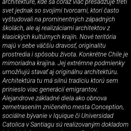
architektúre, kde sa čoraz viac presadzuje tretí
svet jednak so svojimi tvorcami, ktorí často
vyštudovali na prominentných západných
školách, ale aj realizáciami architektov z
klasických kultúrnych krajín. Nové teritória
majú v sebe väčšiu dravosť, originalitu
prostredia i spôsobu života. Konkrétne Chile je
mimoriadna krajina. Jej extrémne podmienky
umožňujú stavať aj originálnu architektúru.
Architektúra tu má silnú tradíciu ktorú sem
prinieslo viac generácií emigrantov.
Alejandrove základné diela ako obnova
zemetrasením zničeného mesta Conception,
sociálne bývanie v Iquique či Universidad
Catolica v Santiagu sú realizovaným dokladom