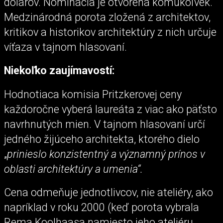
dolárov. Nominácia je otvorená komukoľvek.
Medzinárodná porota zložená z architektov,
kritikov a historikov architektúry z nich určuje
víťaza v tajnom hlasovaní.
Niekoľko zaujímavostí:
Hodnotiaca komisia Pritzkerovej ceny
každoročne vyberá laureáta z viac ako päťsto
navrhnutých mien. V tajnom hlasovaní určí
jedného žijúceho architekta, ktorého dielo
„
prinieslo konzistentný a významný prínos v
oblasti architektúry a umenia“.
Cena odmeňuje jednotlivcov, nie ateliéry, ako
napríklad v roku 2000 (keď porota vybrala
Rema Koolhaasa namiesto jeho ateliéru