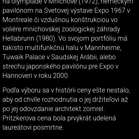
na olympiáde v Mníchove (1972), nemeckým
pavilónom na Svetovej výstave Expo 1967 v
Montreale či vzdušnou konštrukciou vo
voliére mníchovskej zoologickej záhrady
Hellabrunn (1980). Vo svojom portfóliu má
takisto multifunkčnú halu v Mannheime,
Tuwaik Palace v Saudskej Arábii, alebo
strechu japonského pavilónu pre Expo v
Hannoveri v roku 2000.
Podľa výboru sa v histórii ceny ešte nestalo,
aby od chvíle rozhodnutia o jej držiteľovi až
po jej odovzdanie architekt zomrel.
Pritzkerova cena bola prvýkrát udelená
laureátovi posmrtne.