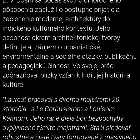
B. V. Doshi sa počas svojho dlhoročneho
pôsobenia zaslúžil o postupné prijatie a
začlenenie modernej architektúry do
indického kultúrneho kontextu. Jeho
osobnosť okrem architektonickej tvorby
definuje aj záujem o urbanistické,
enviromentálne a sociálne otázky, publikačnú
a pedagogickú činnosť. Vo svojej práci
zdôrazňoval blízky vzťah k Indii, jej histórii a
kultúre.
"Laureát pracoval s dvoma majstrami 20.
storočia - s Le Corbusierom a Louisom
Kahnom. Jeho rané diela boli bezpochyby
ovplyvnené týmito majstrami. Stačí sledovať
robustné a čisté tvary formované z masívneho