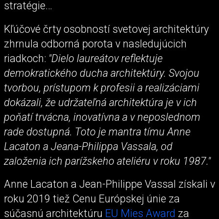
stratégie…
Kľúčové črty osobností svetovej architektúry
zhrnula odborná porota v nasledujúcich
riadkoch:
"Dielo laureátov reflektuje
demokratického ducha architektúry. Svojou
tvorbou, prístupom k profesii a realizáciami
dokázali, že udržateľná architektúra je v ich
poňatí trvácna, inovatívna a v neposlednom
rade dostupná. Toto je mantra tímu Anne
Lacaton a Jeana-Philippa Vassala, od
založenia ich parížskeho ateliéru v roku 1987."
Anne Lacaton a Jean-Philippe Vassal získali v
roku 2019 tiež Cenu Európskej únie za
súčasnú architektúru
EU Mies Award
za