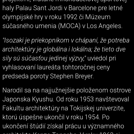
haly Palau Sant Jordi v Barcelone pre letné
olympijské hry v roku 1992 či Múzeum
súčasného umenia (MOCA) v Los Angeles.
"Isozaki je priekopníkom v chápaní, že potreba
architektúry je globálna i lokálna; že tieto dve
sily sú súčasťou jedinej výzvy,"
uviedol pri
vyhlasovaní laureáta tohtoročnej ceny
predseda poroty Stephen Breyer.
Narodil sa na najjužnejšie položenom ostrove
Japonska Kyushu. Od roku 1953 navštevoval
Fakultu architektúry na Tokijskej univerzite,
ktorú úspešne ukončil v roku 1954. Po
ukončení štúdií získal prácu u významného