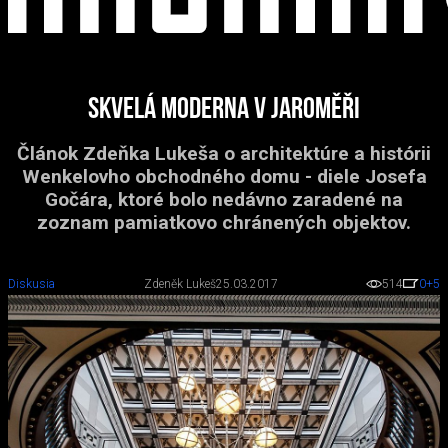
Skvelá moderna v Jaroměři
Článok Zdeňka Lukeša o architektúre a histórii
Wenkelovho obchodného domu - diele Josefa
Gočára, ktoré bolo nedávno zaradené na
zoznam pamiatkovo chránených objektov.
Diskusia
Zdeněk Lukeš
25.03.2017
514
0
+5