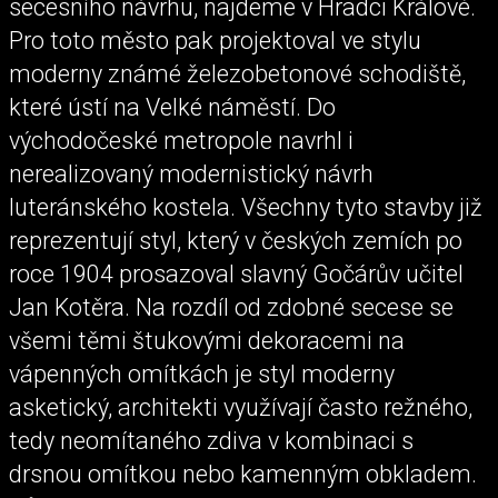
secesního návrhu, najdeme v Hradci Králové.
Pro toto město pak projektoval ve stylu
moderny známé železobetonové schodiště,
které ústí na Velké náměstí. Do
východočeské metropole navrhl i
nerealizovaný modernistický návrh
luteránského kostela. Všechny tyto stavby již
reprezentují styl, který v českých zemích po
roce 1904 prosazoval slavný Gočárův učitel
Jan Kotěra. Na rozdíl od zdobné secese se
všemi těmi štukovými dekoracemi na
vápenných omítkách je styl moderny
asketický, architekti využívají často režného,
tedy neomítaného zdiva v kombinaci s
drsnou omítkou nebo kamenným obkladem.