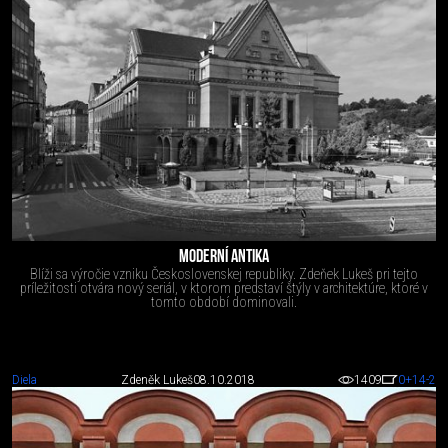
MODERNÍ ANTIKA
Blíži sa výročie vzniku Československej republiky. Zdeňek Lukeš pri tejto
príležitosti otvára nový seriál, v ktorom predstaví štýly v architektúre, ktoré v
tomto období dominovali.
Diela
Zdeněk Lukeš
08.10.2018
1409
0
+14
-2