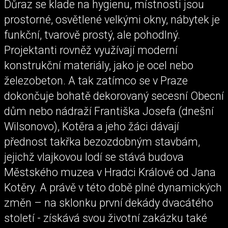
Důraz se klade na hygienu, místnosti jsou
prostorné, osvětlené velkými okny, nábytek je
funkční, tvarově prostý, ale pohodlný.
Projektanti rovněž využívají moderní
konstrukční materiály, jako je ocel nebo
železobeton. A tak zatímco se v Praze
dokončuje bohatě dekorovaný secesní Obecní
dům nebo nádraží Františka Josefa (dnešní
Wilsonovo), Kotěra a jeho žáci dávají
přednost takřka bezozdobným stavbám,
jejichž vlajkovou lodí se stává budova
Městského muzea v Hradci Králové od Jana
Kotěry. A právě v této době plné dynamických
změn – na sklonku první dekády dvacátého
století - získává svou životní zakázku také