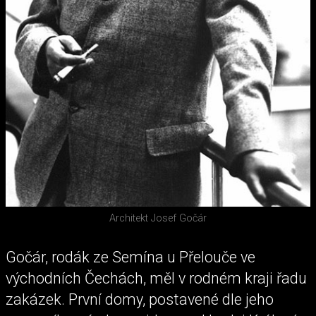
Architekt Josef Gočár
Gočár, rodák ze Semína u Přelouče ve
východních Čechách, měl v rodném kraji řadu
zakázek. První domy, postavené dle jeho