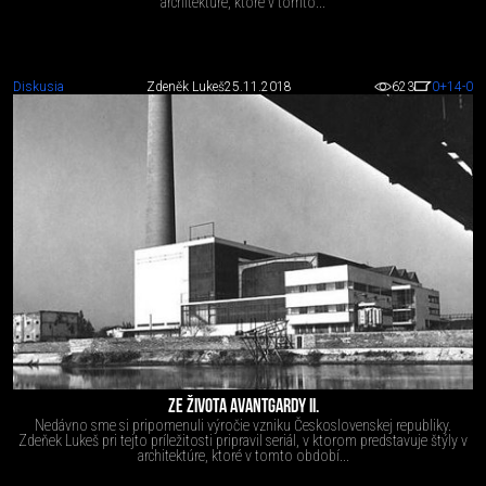
architektúre, ktoré v tomto...
Diskusia
Zdeněk Lukeš
25.11.2018
623
0
+14
-0
ZE ŽIVOTA AVANTGARDY II.
Nedávno sme si pripomenuli výročie vzniku Československej republiky.
Zdeňek Lukeš pri tejto príležitosti pripravil seriál, v ktorom predstavuje štýly v
architektúre, ktoré v tomto období...