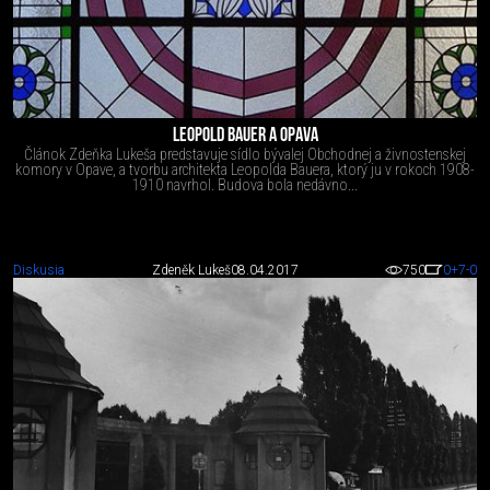
LEOPOLD BAUER A OPAVA
Článok Zdeňka Lukeša predstavuje sídlo bývalej Obchodnej a živnostenskej
komory v Opave, a tvorbu architekta Leopolda Bauera, ktorý ju v rokoch 1908-
1910 navrhol. Budova bola nedávno...
Diskusia
Zdeněk Lukeš
08.04.2017
750
0
+7
-0