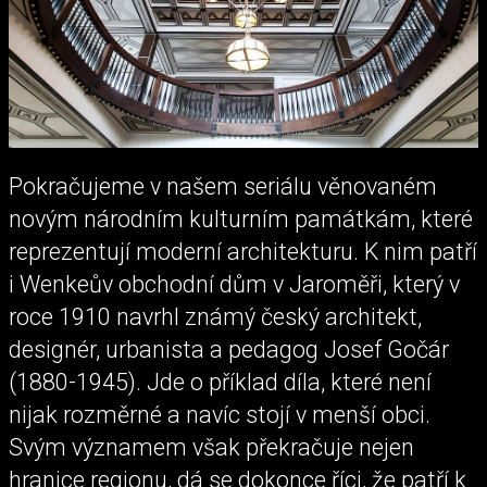
Pokračujeme v našem seriálu věnovaném
novým národním kulturním památkám, které
reprezentují moderní architekturu. K nim patří
i Wenkeův obchodní dům v Jaroměři, který v
roce 1910 navrhl známý český architekt,
designér, urbanista a pedagog Josef Gočár
(1880-1945). Jde o příklad díla, které není
nijak rozměrné a navíc stojí v menší obci.
Svým významem však překračuje nejen
hranice regionu, dá se dokonce říci, že patří k