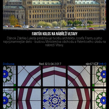
FANTŮV KOLOS NA NÁBŘEŽÍ VLTAVY
Článok Zdeňka Lukeša predstavuje tvorbu architekta Josefa Frantu a jeho
najvýznamnejšie dielo - budovu Ministerstva obchodu a Patentového úradu na
nábreží Vltavy.
Diskusia
Red 3
23.04.2017
671
0
+8
-0