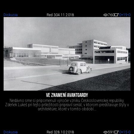
Diskusia
Red 3
04.11.2018
760
0
+19
-0
VE ZNAMENÍ AVANTGARDY
Nedávno sme si pripomenuli výročie vzniku Československej republiky.
Zdeňek Lukeš pri tejto príležitosti pripravil seriál, v ktorom predstavuje štýly v
architektúre, ktoré v tomto období...
Diskusia
Red 3
28.10.2018
591
0
+15
-0