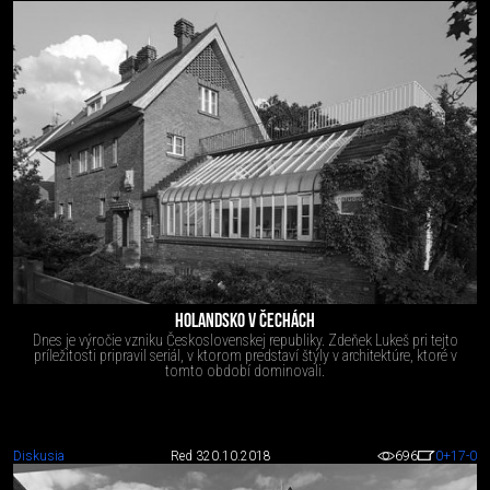
HOLANDSKO V ČECHÁCH
Dnes je výročie vzniku Československej republiky. Zdeňek Lukeš pri tejto
príležitosti pripravil seriál, v ktorom predstaví štýly v architektúre, ktoré v
tomto období dominovali.
Diskusia
Red 3
20.10.2018
696
0
+17
-0