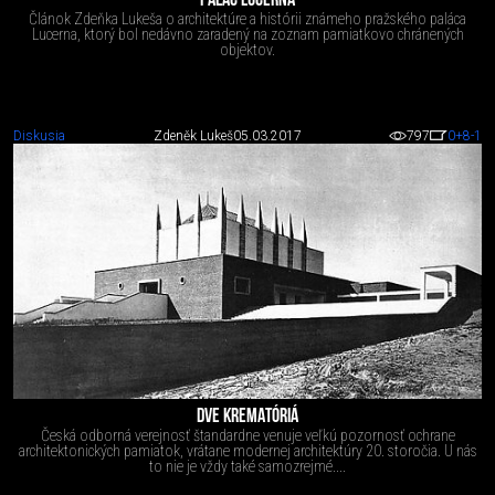
PALÁC LUCERNA
Článok Zdeňka Lukeša o architektúre a histórii známeho pražského paláca
Lucerna, ktorý bol nedávno zaradený na zoznam pamiatkovo chránených
objektov.
Diskusia
Zdeněk Lukeš
05.03.2017
797
0
+8
-1
DVE KREMATÓRIÁ
Česká odborná verejnosť štandardne venuje veľkú pozornosť ochrane
architektonických pamiatok, vrátane modernej architektúry 20. storočia. U nás
to nie je vždy také samozrejmé....