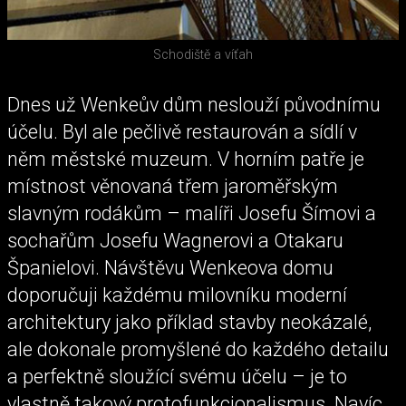
Schodiště a víťah
Dnes už Wenkeův dům neslouží původnímu
účelu. Byl ale pečlivě restaurován a sídlí v
něm městské muzeum. V horním patře je
místnost věnovaná třem jaroměřským
slavným rodákům – malíři Josefu Šímovi a
sochařům Josefu Wagnerovi a Otakaru
Španielovi. Návštěvu Wenkeova domu
doporučuji každému milovníku moderní
architektury jako příklad stavby neokázalé,
ale dokonale promyšlené do každého detailu
a perfektně sloužící svému účelu – je to
vlastně takový protofunkcionalismus. Navíc