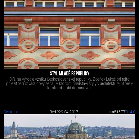
STYL MLADÉ REPUBLIKY
Blíži sa výročie vzniku Československej republiky. Zdeňek Lukeš pri tejto
príležitosti otvára nový seriál, v ktorom predstaví štýly v architektúre, ktoré v
tomto období dominovali.
Diskusia
Red 3
29.04.2017
515
0
+4
-0