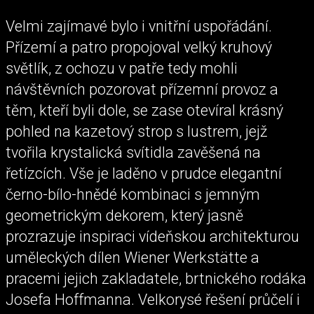
Velmi zajímavé bylo i vnitřní uspořádání.
Přízemí a patro propojoval velký kruhový
světlík, z ochozu v patře tedy mohli
návštěvních pozorovat přízemní provoz a
těm, kteří byli dole, se zase otevíral krásný
pohled na kazetový strop s lustrem, jejž
tvořila krystalická svítidla zavěšená na
řetízcích. Vše je laděno v prudce elegantní
černo-bílo-hnědé kombinaci s jemným
geometrickým dekorem, který jasně
prozrazuje inspiraci vídeňskou architekturou
uměleckých dílen Wiener Werkstätte a
pracemi jejich zakladatele, brtnického rodáka
Josefa Hoffmanna. Velkorysé řešení průčelí i