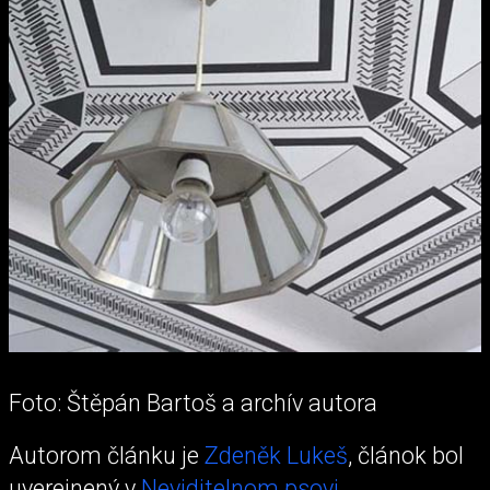
Foto: Štěpán Bartoš a archív autora
Autorom článku je
Zdeněk Lukeš
, článok bol
uverejnený v
Neviditelnom psovi
.