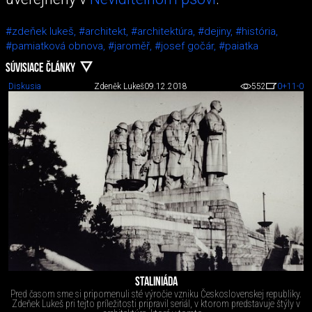
#zdeňek lukeš,
#architekt,
#architektúra,
#dejiny,
#história,
#pamiatková obnova,
#jaroměř,
#josef gočár,
#paiatka
SÚVISIACE ČLÁNKY
Diskusia
Zdeněk Lukeš
09.12.2018
552
0
+11
-0
STALINIÁDA
Pred časom sme si pripomenuli sté výročie vzniku Československej republiky.
Zdeňek Lukeš pri tejto príležitosti pripravil seriál, v ktorom predstavuje štýly v