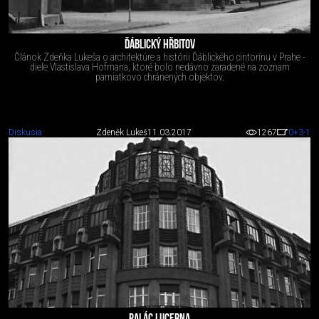
ĎÁBLICKÝ HŘBITOV
Článok Zdeňka Lukeša o architektúre a histórii Ďáblického cintorínu v Prahe -
diele Vlastislava Hofmana, ktoré bolo nedávno zaradené na zoznam
pamiatkovo chránených objektov.
Diskusia
Zdeněk Lukeš
11.03.2017
1267
0
+3
-1