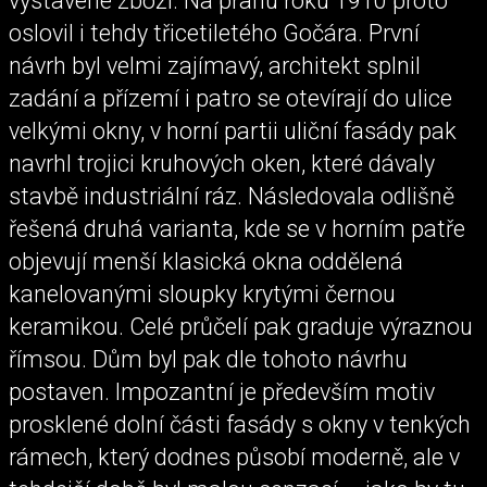
vystavené zboží. Na prahu roku 1910 proto
oslovil i tehdy třicetiletého Gočára. První
návrh byl velmi zajímavý, architekt splnil
zadání a přízemí i patro se otevírají do ulice
velkými okny, v horní partii uliční fasády pak
navrhl trojici kruhových oken, které dávaly
stavbě industriální ráz. Následovala odlišně
řešená druhá varianta, kde se v horním patře
objevují menší klasická okna oddělená
kanelovanými sloupky krytými černou
keramikou. Celé průčelí pak graduje výraznou
římsou. Dům byl pak dle tohoto návrhu
postaven. Impozantní je především motiv
prosklené dolní části fasády s okny v tenkých
rámech, který dodnes působí moderně, ale v