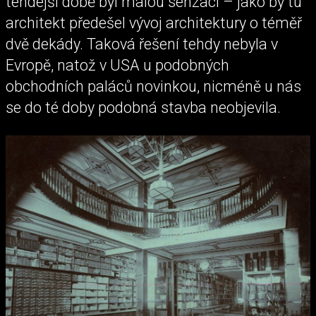
tehdejší době byl malou senzací – jako by tu
architekt předešel vývoj architektury o téměř
dvě dekády. Taková řešení tehdy nebyla v
Evropě, natož v USA u podobných
obchodních paláců novinkou, nicméně u nás
se do té doby podobná stavba neobjevila.