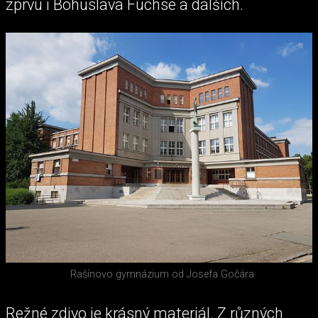
zprvu i Bohuslava Fuchse a dalších.
Rašínovo gymnázium od Josefa Gočára
Režné zdivo je krásný materiál. Z různých