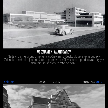
VE ZNAMENÍ AVANTGARDY
Nedávno sme si pripomenuli výročie vzniku Československej republiky.
Zdeňek Lukeš pri tejto príležitosti pripravil seriál, v ktorom predstavuje štýly v
architektúre, ktoré v tomto období...
Diskusia
Red 3
20.10.2018
696
0
+17
-0