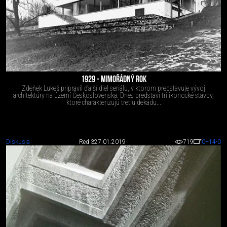
1929 - MIMOŘÁDNÝ ROK
Zdeňek Lukeš pripravil ďalší diel seriálu, v ktorom predstavuje vývoj
architektúry na území Československa. Dnes predstaví tri ikonocké stavby,
ktoré charakterizujú tretiu dekádu...
Diskusia
Red 3
27.01.2019
719
0
+14
-0