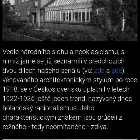
Vedle národního slohu a neoklasicismu, s
nimiž jsme se již seznámili v předchozích
dvou dílech našeho seriálu (viz
zde
a
zde
),
věnovaného architektonickým stylům po roce
1918, se v Československu uplatnil v letech
1922-1926 ještě jeden trend, nazývaný dnes
holandský racionalismus. Jeho
charakteristickým znakem jsou průčelí z
režného - tedy neomítaného - zdiva.