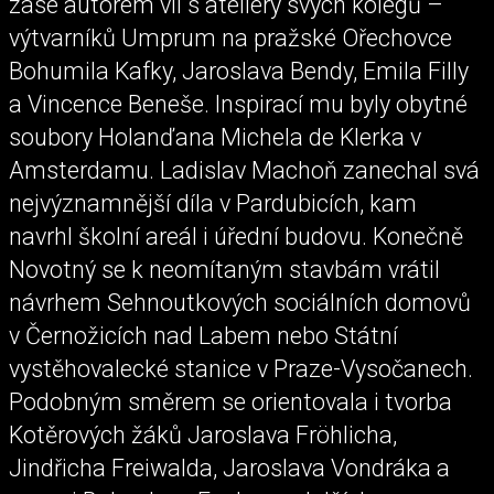
zase autorem vil s ateliéry svých kolegů –
výtvarníků Umprum na pražské Ořechovce
Bohumila Kafky, Jaroslava Bendy, Emila Filly
a Vincence Beneše. Inspirací mu byly obytné
soubory Holanďana Michela de Klerka v
Amsterdamu. Ladislav Machoň zanechal svá
nejvýznamnější díla v Pardubicích, kam
navrhl školní areál i úřední budovu. Konečně
Novotný se k neomítaným stavbám vrátil
návrhem Sehnoutkových sociálních domovů
v Černožicích nad Labem nebo Státní
vystěhovalecké stanice v Praze-Vysočanech.
Podobným směrem se orientovala i tvorba
Kotěrových žáků Jaroslava Fröhlicha,
Jindřicha Freiwalda, Jaroslava Vondráka a