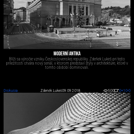
MODERNÍ ANTIKA
Blíži sa výročie vzniku Československej republiky. Zdeňek Lukeš pri tejto
príležitosti otvára nový seriál, v ktorom predstaví štýly v architektúre, ktoré v
tomto období dominovali.
Diskusia
Zdeněk Lukeš
09.09.2018
500
0
+10
-0