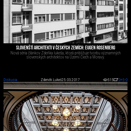
SLOVENŠTÍ ARCHITEKTI V ČESKÝCH ZEMÍCH: EUGEN ROSENBERG
Nová séria článkov Zdeňka lukeša, ktorá približuje tvorbu významných
slovenských architektov na Území Čiech a Moravy.
Diskusia
Zdeněk Lukeš
25.03.2017
515
0
+5
-0