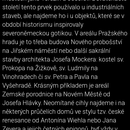
století tento prvek používalo u industriálních
staveb, ale najdeme ho i u objektů, které se v
období historismu inspirovaly
severoněmeckou gotikou. V areálu Pražského
hradu je to třeba budova Nového probošství
na Jiřském náměstí nebo další sakrální
stavby architekta Josefa Mockera: kostel sv.
Prokopa na Žižkově, sv. Ludmily na
Vinohradech či sv. Petra a Pavla na
Vyšehradě. Krásným příkladem je areál
Zemské porodnice na Novém Městě od
Josefa Hlávky. Neomítané cihly najdeme i na
některých průčelích domů ve stylu tzv. české
renesance od Antonína Wiehla nebo Jana
Zeyera a jejich četných epigonů, byť vždy v