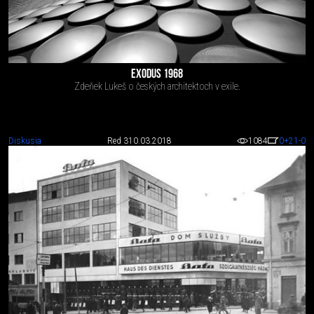
EXODUS 1968
Zdeňek Lukeš o českých architektoch v exile.
Diskusia
Red 3
10.03.2018
1084
0
+21
-0