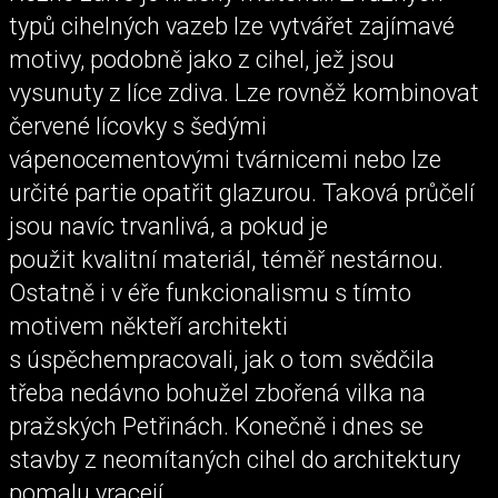
typů cihelných vazeb lze vytvářet zajímavé
motivy, podobně jako z cihel, jež jsou
vysunuty z líce zdiva. Lze rovněž kombinovat
červené lícovky s šedými
vápenocementovými tvárnicemi nebo lze
určité partie opatřit glazurou. Taková průčelí
jsou navíc trvanlivá, a pokud je
použit kvalitní materiál, téměř nestárnou.
Ostatně i v éře funkcionalismu s tímto
motivem někteří architekti
s úspěchempracovali, jak o tom svědčila
třeba nedávno bohužel zbořená vilka na
pražských Petřinách. Konečně i dnes se
stavby z neomítaných cihel do architektury
pomalu vracejí.