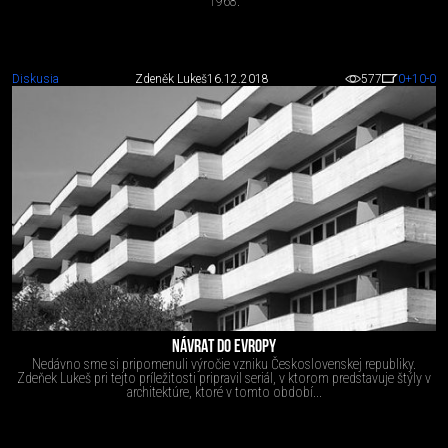
1968.
Diskusia
Zdeněk Lukeš
16.12.2018
577
0
+10
-0
NÁVRAT DO EVROPY
Nedávno sme si pripomenuli výročie vzniku Československej republiky.
Zdeňek Lukeš pri tejto príležitosti pripravil seriál, v ktorom predstavuje štýly v
architektúre, ktoré v tomto období...