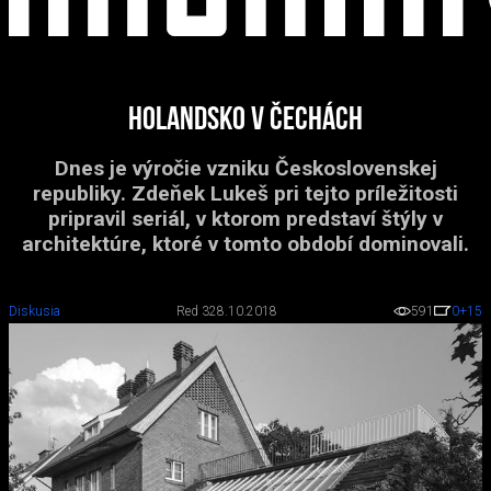
Holandsko v Čechách
Dnes je výročie vzniku Československej
republiky. Zdeňek Lukeš pri tejto príležitosti
pripravil seriál, v ktorom predstaví štýly v
architektúre, ktoré v tomto období dominovali.
Diskusia
Red 3
28.10.2018
591
0
+15