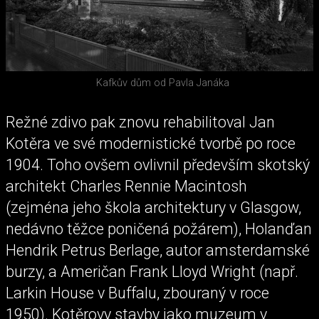
Kafkův dům od Pavla Janáka
Režné zdivo pak znovu rehabilitoval Jan
Kotěra ve své modernistické tvorbě po roce
1904. Toho ovšem ovlivnil především skotský
architekt Charles Rennie Macintosh
(zejména jeho škola architektury v Glasgow,
nedávno těžce poničená požárem), Holanďan
Hendrik Petrus Berlage, autor amsterdamské
burzy, a Američan Frank Lloyd Wright (např.
Larkin House v Buffalu, zbouraný v roce
1950). Kotěrovy stavby jako muzeum v