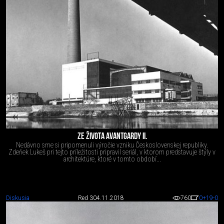
ZE ŽIVOTA AVANTGARDY II.
Nedávno sme si pripomenuli výročie vzniku Československej republiky.
Zdeňek Lukeš pri tejto príležitosti pripravil seriál, v ktorom predstavuje štýly v
architektúre, ktoré v tomto období...
Diskusia
Red 3
04.11.2018
760
0
+19
-0