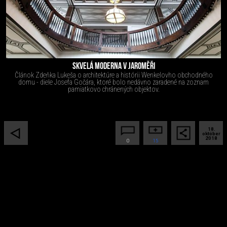
SKVELÁ MODERNA V JAROMĚŘI
Článok Zdeňka Lukeša o architektúre a histórii Wenkelovho obchodného
domu - diele Josefa Gočára, ktoré bolo nedávno zaradené na zoznam
pamiatkovo chránených objektov.
18.
október
2018
0
15