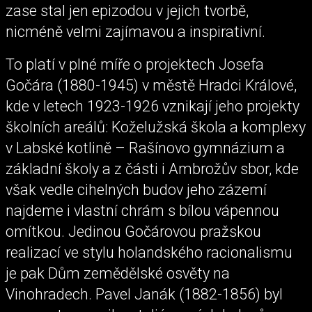
zase stal jen epizodou v jejich tvorbě,
nicméně velmi zajímavou a inspirativní.
To platí v plné míře o projektech Josefa
Gočára (1880-1945) v městě Hradci Králové,
kde v letech 1923-1926 vznikají jeho projekty
školních areálů: Koželužská škola a komplexy
v Labské kotlině – Rašínovo gymnázium a
základní školy a z části i Ambrožův sbor, kde
však vedle cihelných budov jeho zázemí
najdeme i vlastní chrám s bílou vápennou
omítkou. Jedinou Gočárovou pražskou
realizací ve stylu holandského racionalismu
je pak Dům zemědělské osvěty na
Vinohradech. Pavel Janák (1882-1856) byl