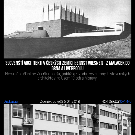
SLOVENŠTÍ ARCHITEKTI V ČESKÝCH ZEMÍCH: ERNST WIESNER - Z MALACEK DO
BRNA A LIVERPOOLU
Nová séria článkov Zdeňka lukeša, približuje tvorbu významných slovenských
architektov na Území Čiech a Moravy.
Diskusia
Zdeněk Lukeš
26.01.2018
1386
0
+14
-0