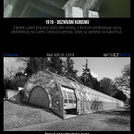
1919 - DOZNÍVÁNÍ KUBISMU
Zdeňek Lukeš pripravil ďalší diel seriálu, v ktorom predstavuje vývoj
architektúry na území Československa. Dnes sa zameral na kubizmus.
Diskusia
Red 3
05.01.2019
733
0
+11
-2