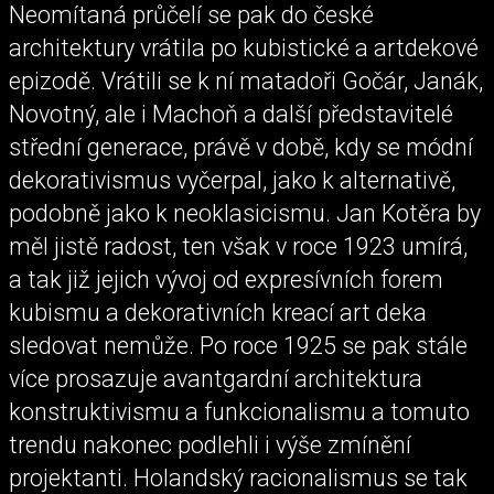
Neomítaná průčelí se pak do české
architektury vrátila po kubistické a artdekové
epizodě. Vrátili se k ní matadoři Gočár, Janák,
Novotný, ale i Machoň a další představitelé
střední generace, právě v době, kdy se módní
dekorativismus vyčerpal, jako k alternativě,
podobně jako k neoklasicismu. Jan Kotěra by
měl jistě radost, ten však v roce 1923 umírá,
a tak již jejich vývoj od expresívních forem
kubismu a dekorativních kreací art deka
sledovat nemůže. Po roce 1925 se pak stále
více prosazuje avantgardní architektura
konstruktivismu a funkcionalismu a tomuto
trendu nakonec podlehli i výše zmínění
projektanti. Holandský racionalismus se tak