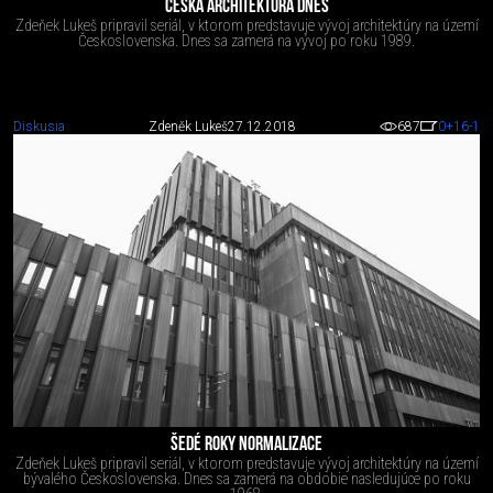
ČESKÁ ARCHITEKTURA DNES
Zdeňek Lukeš pripravil seriál, v ktorom predstavuje vývoj architektúry na území
Československa. Dnes sa zamerá na vývoj po roku 1989.
Diskusia
Zdeněk Lukeš
27.12.2018
687
0
+16
-1
ŠEDÉ ROKY NORMALIZACE
Zdeňek Lukeš pripravil seriál, v ktorom predstavuje vývoj architektúry na území
bývalého Československa. Dnes sa zamerá na obdobie nasledujúce po roku