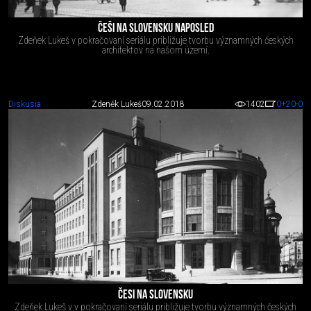
ČEŠI NA SLOVENSKU NAPOSLED
Zdeňek Lukeš v pokračovaní seriálu približuje tvorbu významných českých
architektov na našom území.
Diskusia
Zdeněk Lukeš
09.02.2018
1402
0
+20
-0
ČESI NA SLOVENSKU
Zdeňek Lukeš v v pokračovaní seriálu približuje tvorbu významných českých