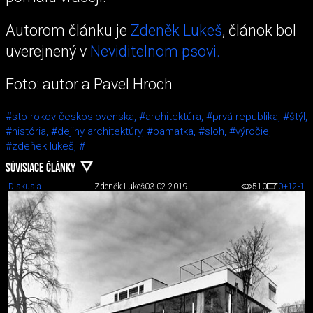
Autorom článku je
Zdeněk Lukeš
, článok bol
uverejnený v
Neviditelnom psovi.
Foto: autor a Pavel Hroch
#sto rokov československa,
#architektúra,
#prvá republika,
#štýl,
#história,
#dejiny architektúry,
#pamatka,
#sloh,
#výročie,
#zdeňek lukeš,
#
SÚVISIACE ČLÁNKY
Diskusia
Zdeněk Lukeš
03.02.2019
510
0
+12
-1