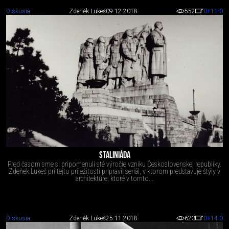
Diskusia
Zdeněk Lukeš
09.12.2018
552
0
+11
-0
STALINIÁDA
Pred časom sme si pripomenuli sté výročie vzniku Československej republiky.
Zdeňek Lukeš pri tejto príležitosti pripravil seriál, v ktorom predstavuje štýly v
architektúre, ktoré v tomto...
Diskusia
Zdeněk Lukeš
25.11.2018
623
0
+14
-0