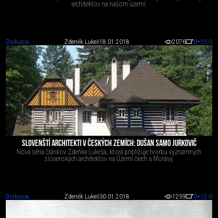
architektov na našom území.
Diskusia
Zdeněk Lukeš
18.01.2018
2076
0
+15
-0
SLOVENŠTÍ ARCHITEKTI V ČESKÝCH ZEMÍCH: DUŠAN SAMO JURKOVIČ
Nová séria článkov Zdeňka Lukeša, ktorá približuje tvorbu významných
slovenských architektov na Území čiech a Moravy.
Diskusia
Zdeněk Lukeš
30.01.2018
1259
0
+12
-0