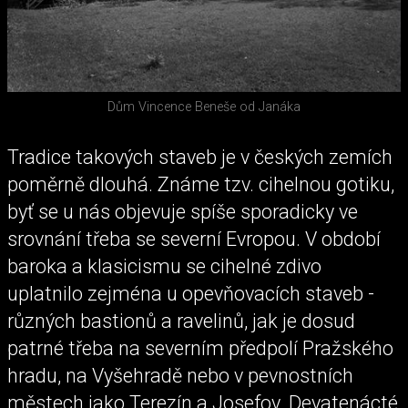
Dům Vincence Beneše od Janáka
Tradice takových staveb je v českých zemích
poměrně dlouhá. Známe tzv. cihelnou gotiku,
byť se u nás objevuje spíše sporadicky ve
srovnání třeba se severní Evropou. V období
baroka a klasicismu se cihelné zdivo
uplatnilo zejména u opevňovacích staveb -
různých bastionů a ravelinů, jak je dosud
patrné třeba na severním předpolí Pražského
hradu, na Vyšehradě nebo v pevnostních
městech jako Terezín a Josefov. Devatenácté