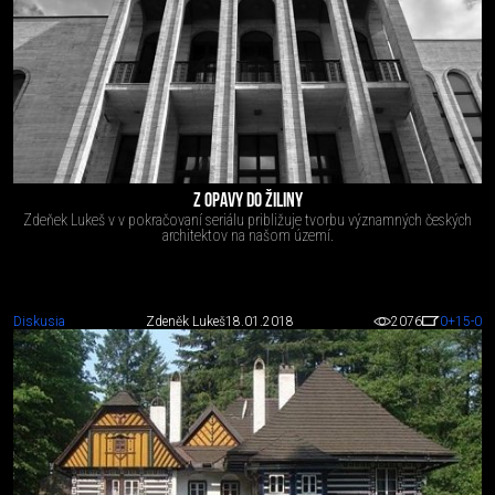
Z OPAVY DO ŽILINY
Zdeňek Lukeš v v pokračovaní seriálu približuje tvorbu významných českých
architektov na našom území.
Diskusia
Zdeněk Lukeš
18.01.2018
2076
0
+15
-0