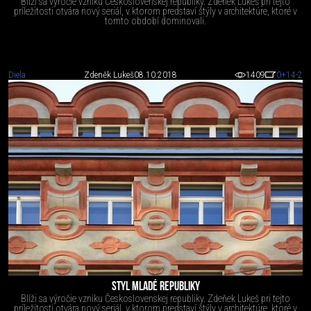
Blíži sa výročie vzniku Československej republiky. Zdeňek Lukeš pri tejto
príležitosti otvára nový seriál, v ktorom predstaví štýly v architektúre, ktoré v
tomto období dominovali.
Diela
Zdeněk Lukeš
08.10.2018
1409
0
+14
-2
STYL MLADÉ REPUBLIKY
Blíži sa výročie vzniku Československej republiky. Zdeňek Lukeš pri tejto
príležitosti otvára nový seriál, v ktorom predstaví štýly v architektúre, ktoré v