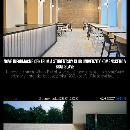
NOVÉ INFORMAČNÉ CENTRUM A ŠTUDENTSKÝ KLUB UNIVERZITY KOMENSKÉHO V
BRATISLAVE
Univerzita Komenského v Bratislave zrekonštruovala svoj dlho nevyužívaný
priestor v historickej budove z roku 1930, kde sídli Filozofická fakulta.
Diskusia
Zdeněk Lukeš
28.01.2020
830
0
+17
-1