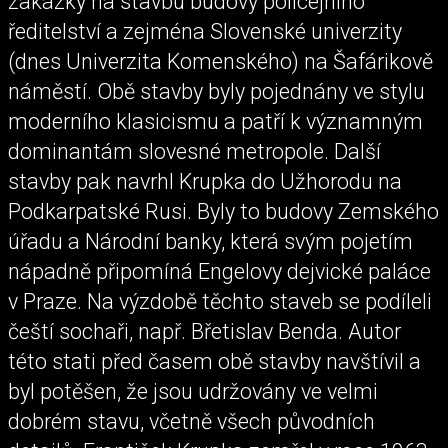
zakázky na stavbu budovy policejního
ředitelství a zejména Slovenské univerzity
(dnes Univerzita Komenského) na Šafárikově
náměstí. Obě stavby byly pojednány ve stylu
moderního klasicismu a patří k významným
dominantám slovesné metropole. Další
stavby pak navrhl Krupka do Užhorodu na
Podkarpatské Rusi. Byly to budovy Zemského
úřadu a Národní banky, která svým pojetím
nápadně připomíná Engelovy dejvické paláce
v Praze. Na výzdobě těchto staveb se podíleli
čeští sochaři, např. Břetislav Benda. Autor
této stati před časem obě stavby navštívil a
byl potěšen, že jsou udržovány ve velmi
dobrém stavu, včetně všech původních