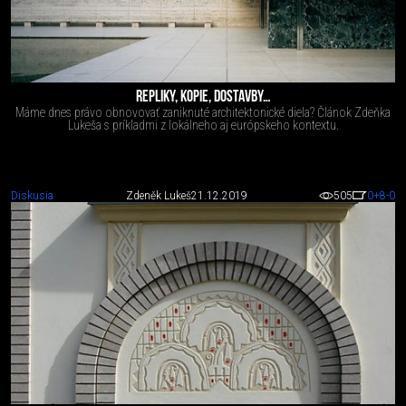
REPLIKY, KOPIE, DOSTAVBY…
Máme dnes právo obnovovať zaniknuté architektonické diela? Článok Zdeňka
Lukeša s príkladmi z lokálneho aj európskeho kontextu.
Diskusia
Zdeněk Lukeš
21.12.2019
505
0
+8
-0