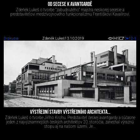
OD SECESE K AVANTGARDĚ
Zdeňek Lukeš o tvorbe "zabudnutého" majstra neskorej secesie a
predstaviteľovi medzivojnového funkcionalizmu Františkovi Kavalírovi.
Diskusia
Zdeněk Lukeš
13.10.2019
945
0
+12
-1
VÝSTŘEDNÍ STAVBY VÝSTŘEDNÍHO ARCHITEKTA...
Zdeňek Lukeš o tvorbe Jiřího Krohu. Predstaviteľ českej avantgardy a súčasne
jeden z najvýznamnejších českých architektov 20. storočia, zanechal výraznú
stopu aj na našom území. Je...