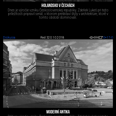
HOLANDSKO V ČECHÁCH
Dnes je výročie vzniku Československej republiky. Zdeňek Lukeš pri tejto
príležitosti pripravil seriál, v ktorom predstaví štýly v architektúre, ktoré v
tomto období dominovali.
Diskusia
Red 3
20.10.2018
696
0
+17
-0
MODERNÍ ANTIKA