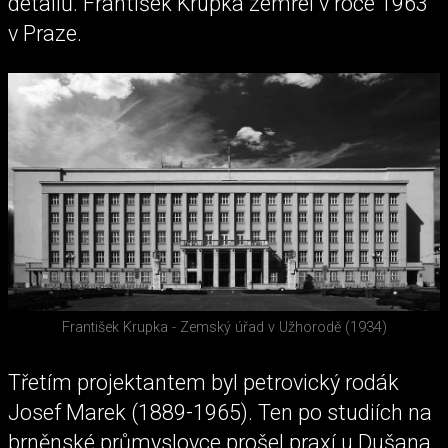
detailů. František Krupka zemřel v roce 1963
v Praze.
František Krupka - Zemský úřad v Užhorodě (1934)
Třetím projektantem byl petrovický rodák
Josef Marek (1889-1965). Ten po studiích na
brněnské průmyslovce prošel praxí u Dušana