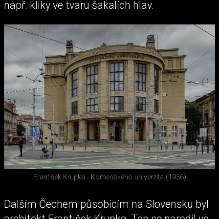
např. kliky ve tvaru šakalích hlav.
František Krupka - Komenského univerzita (1936)
Dalším Čechem působícím na Slovensku byl
architekt František Krupka. Ten se narodil ve