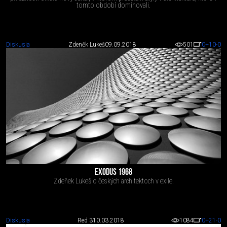
tomto období dominovali.
Diskusia
Zdeněk Lukeš
09.09.2018
501
0
+10
-0
EXODUS 1968
Zdeňek Lukeš o českých architektoch v exile.
Diskusia
Red 3
10.03.2018
1084
0
+21
-0