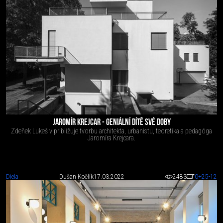
JAROMÍR KREJCAR - GENIÁLNÍ DÍTĚ SVÉ DOBY
Zdeňek Lukeš v približuje tvorbu architekta, urbanistu, teoretika a pedagóga
Jaromíra Krejcara.
Diela
Dušan Kočlík
17.03.2022
2483
0
+25
-12