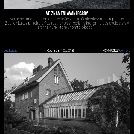
VE ZNAMENÍ AVANTGARDY
Nedávno sme si pripomenuli výročie vzniku Československej republiky.
Zdeňek Lukeš pri tejto príležitosti pripravil seriál, v ktorom predstavuje štýly v
architektúre, ktoré v tomto období...
Diskusia
Red 3
28.10.2018
592
0
+15
-0