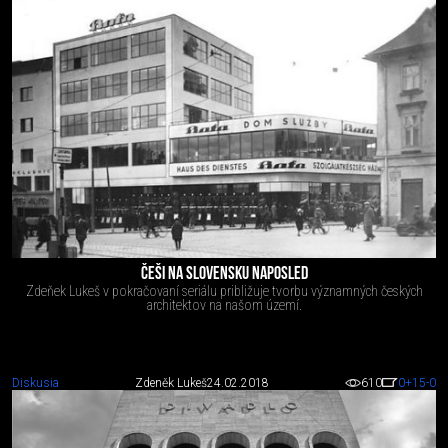
ČEŠI NA SLOVENSKU NAPOSLED
Zdeňek Lukeš v pokračovaní seriálu približuje tvorbu významných českých
architektov na našom území.
Diskusia
Zdeněk Lukeš
24.02.2018
610
0
+15
-0