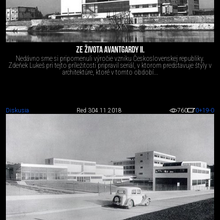
ZE ŽIVOTA AVANTGARDY II.
Nedávno sme si pripomenuli výročie vzniku Československej republiky.
Zdeňek Lukeš pri tejto príležitosti pripravil seriál, v ktorom predstavuje štýly v
architektúre, ktoré v tomto období...
Diskusia
Red 3
04.11.2018
760
0
+19
-0