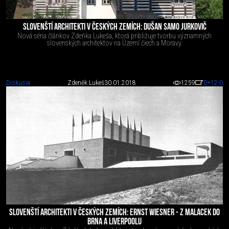
SLOVENŠTÍ ARCHITEKTI V ČESKÝCH ZEMÍCH: DUŠAN SAMO JURKOVIČ
Nová séria článkov Zdeňka Lukeša, ktorá približuje tvorbu významných
slovenských architektov na Území čiech a Moravy.
Diskusia
Zdeněk Lukeš
30.01.2018
1259
0
+12
-0
SLOVENŠTÍ ARCHITEKTI V ČESKÝCH ZEMÍCH: ERNST WIESNER - Z MALACEK DO
BRNA A LIVERPOOLU