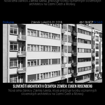
Nová séria článkov Zdeňka lukeša, približuje tvorbu významných slovenských
architektov na Území Čiech a Moravy.
Diskusia
Zdeněk Lukeš
26.01.2018
1386
0
+14
-0
SLOVENŠTÍ ARCHITEKTI V ČESKÝCH ZEMÍCH: EUGEN ROSENBERG
Nová séria článkov Zdeňka lukeša, ktorá približuje tvorbu významných
slovenských architektov na Území Čiech a Moravy.