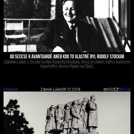
OD SECESE K AVANTGARDĚ ANEB KDO TO VLASTNĚ BYL RUDOLF STOCKAR
Zdeňek Lukeš o živote tvorbe Rudolfa Stockara, ktorý je okrem iného autorom
kúpeľného domu Palace na Sliači.
Diskusia
Zdeněk Lukeš
09.12.2018
552
0
+11
-0