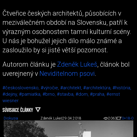
Čtveřice českých architektů, působících v
meziválečném období na Slovensku, patří k
výrazným osobnostem tamní kulturní scény.
U nás je bohužel jejich dílo málo známé a
zasloužilo by si jistě větší pozornost.
Autorom článku je
Zdeněk Lukeš
, článok bol
uverejnený v
Neviditelnom psovi
.
#československo,
#výročie,
#architekt,
#architektúra,
#história,
#dejiny,
#pamiatka,
#brno,
#stavba,
#dom,
#praha,
#ernst
wiesner
SÚVISIACE ČLÁNKY
Diskusia
Zdeněk Lukeš
29.04.2018
2063
0
+18
-0