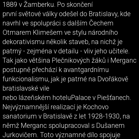
1889 v Žamberku. Po skončení
první světové války odešel do Bratislavy, kde
navrhl ve spolupráci s dalším Čechem
Otmarem Klimešem ve stylu národního
dekorativismu několik staveb, na nichž je
patrný - zejména v detailu - vliv jeho učitele.
Tak jako většina Plečnikových žáků i Merganc
postupně přechází k avantgardnímu
funkcionalismu, jak je patrné na Dvořákově
bratislavské vile
nebo lázeňském hoteluPalace v Piešťanech.
Nejvýznamnější realizací je Kochovo
sanatorium v Bratislavě z let 1928-1930, na
němž Merganc spolupracoval s Dušanem
Jurkovičem. Toto významné dílo spojuje