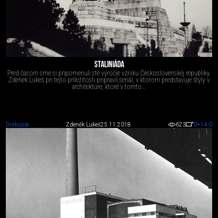
STALINIÁDA
Pred časom sme si pripomenuli sté výročie vzniku Československej republiky.
Zdeňek Lukeš pri tejto príležitosti pripravil seriál, v ktorom predstavuje štýly v
architektúre, ktoré v tomto...
Diskusia
Zdeněk Lukeš
25.11.2018
623
0
+14
-0