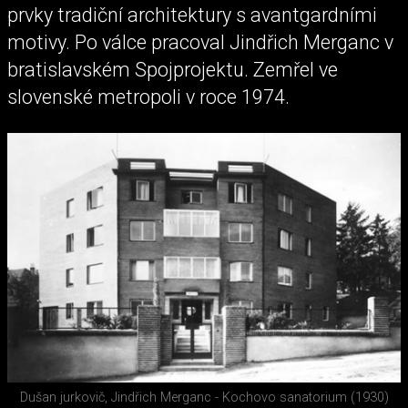
prvky tradiční architektury s avantgardními
motivy. Po válce pracoval Jindřich Merganc v
bratislavském Spojprojektu. Zemřel ve
slovenské metropoli v roce 1974.
Dušan jurkovič, Jindřich Merganc - Kochovo sanatorium (1930)