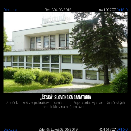
Diskusia
Red 3
04.03.2018
1097
0
+18
-0
„ČESKÁ“ SLOVENSKÁ SANATORIA
Zdeňek Lukeš v v pokračovaní seriálu približuje tvorbu významných českých
architektov na našom území.
Diskusia
Zdeněk Lukeš
02.06.2019
1617
0
+16
-0