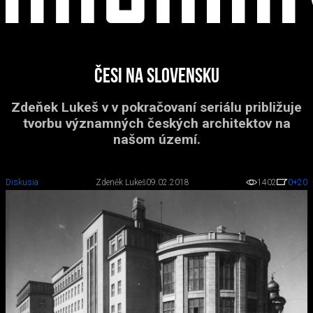
Česi na Slovensku
Zdeňek Lukeš v v pokračovaní seriálu približuje
tvorbu významných českých architektov na
našom území.
Diskusia
Zdeněk Lukeš
09.02.2018
1402
0
+20