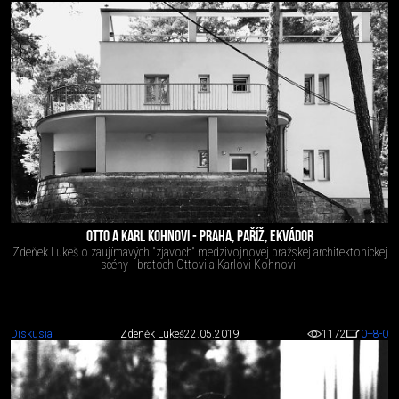
OTTO A KARL KOHNOVI - PRAHA, PAŘÍŽ, EKVÁDOR
Zdeňek Lukeš o zaujímavých "zjavoch" medzivojnovej pražskej architektonickej
scény - bratoch Ottovi a Karlovi Kohnovi.
Diskusia
Zdeněk Lukeš
22.05.2019
1172
0
+8
-0