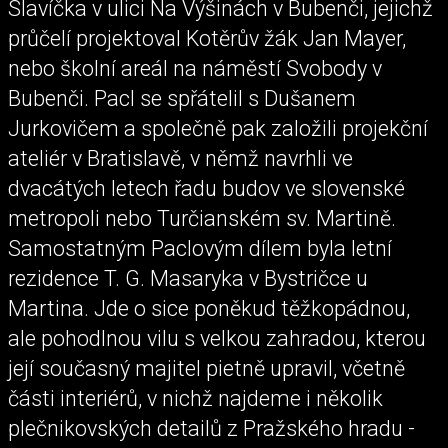
Slavíčka v ulici Na Výšinách v Bubenči, jejichž
průčelí projektoval Kotěrův žák Jan Mayer,
nebo školní areál na náměstí Svobody v
Bubenči. Pacl se spřátelil s Dušanem
Jurkovičem a společně pak založili projekční
ateliér v Bratislavě, v němž navrhli ve
dvacátých letech řadu budov ve slovenské
metropoli nebo Turčianském sv. Martině.
Samostatným Paclovým dílem byla letní
rezidence T. G. Masaryka v Bystričce u
Martina. Jde o sice poněkud těžkopádnou,
ale pohodlnou vilu s velkou zahradou, kterou
její současný majitel pietně upravil, včetně
části interiérů, v nichž najdeme i několik
plečnikovských detailů z Pražského hradu -