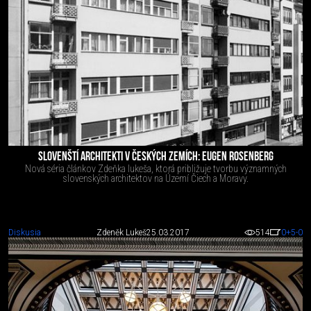
SLOVENŠTÍ ARCHITEKTI V ČESKÝCH ZEMÍCH: EUGEN ROSENBERG
Nová séria článkov Zdeňka lukeša, ktorá približuje tvorbu významných
slovenských architektov na Území Čiech a Moravy.
Diskusia
Zdeněk Lukeš
25.03.2017
514
0
+5
-0