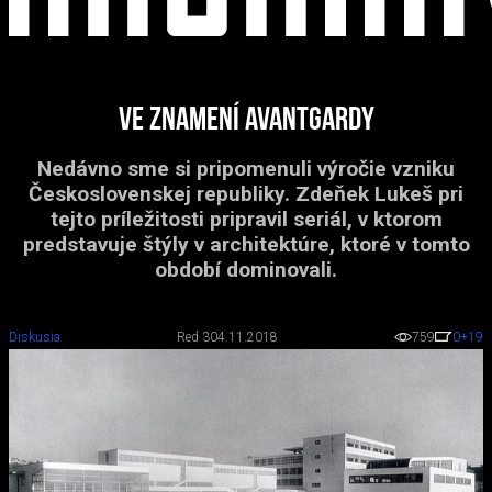
Ve znamení avantgardy
Nedávno sme si pripomenuli výročie vzniku
Československej republiky. Zdeňek Lukeš pri
tejto príležitosti pripravil seriál, v ktorom
predstavuje štýly v architektúre, ktoré v tomto
období dominovali.
Diskusia
Red 3
04.11.2018
759
0
+19