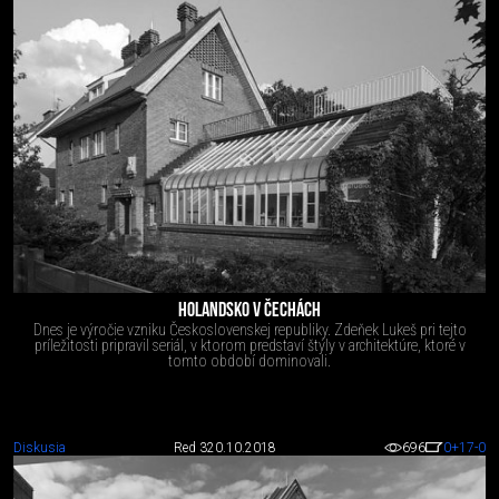
HOLANDSKO V ČECHÁCH
Dnes je výročie vzniku Československej republiky. Zdeňek Lukeš pri tejto
príležitosti pripravil seriál, v ktorom predstaví štýly v architektúre, ktoré v
tomto období dominovali.
Diskusia
Red 3
20.10.2018
696
0
+17
-0