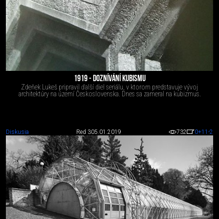
1919 - DOZNÍVÁNÍ KUBISMU
Zdeňek Lukeš pripravil ďalší diel seriálu, v ktorom predstavuje vývoj
architektúry na území Československa. Dnes sa zameral na kubizmus.
Diskusia
Red 3
05.01.2019
732
0
+11
-2