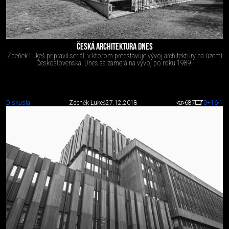
ČESKÁ ARCHITEKTURA DNES
Zdeňek Lukeš pripravil seriál, v ktorom predstavuje vývoj architektúry na území
Československa. Dnes sa zamerá na vývoj po roku 1989.
Diskusia
Zdeněk Lukeš
27.12.2018
687
0
+16
-1