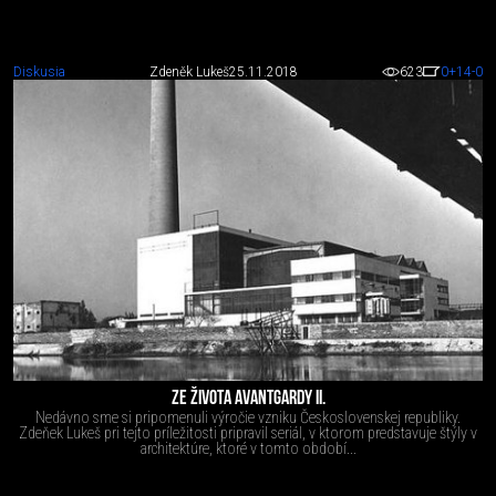
Diskusia
Zdeněk Lukeš
25.11.2018
623
0
+14
-0
ZE ŽIVOTA AVANTGARDY II.
Nedávno sme si pripomenuli výročie vzniku Československej republiky.
Zdeňek Lukeš pri tejto príležitosti pripravil seriál, v ktorom predstavuje štýly v
architektúre, ktoré v tomto období...