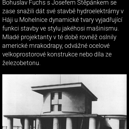
Bohuslav Fuchs s Josefem Štěpánkem se
zase snažili dát své stavbě hydroelektrárny v
Háji u Mohelnice dynamické tvary vyjadřující
funkci stavby ve stylu jakéhosi mašinismu.
Mladé projektanty v té době rovněž oslnily
americké mrakodrapy, odvážné ocelové
velkoprostorové konstrukce nebo díla ze
železobetonu.