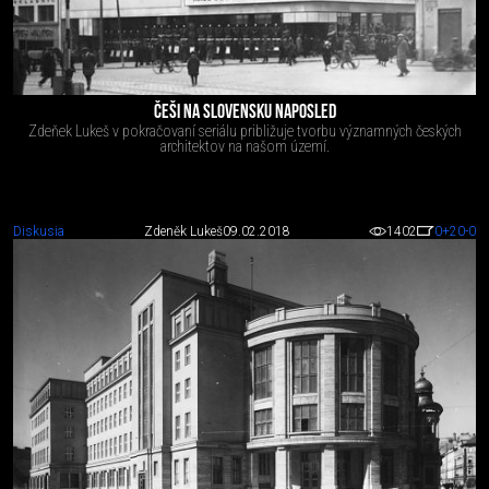
ČEŠI NA SLOVENSKU NAPOSLED
Zdeňek Lukeš v pokračovaní seriálu približuje tvorbu významných českých
architektov na našom území.
Diskusia
Zdeněk Lukeš
09.02.2018
1402
0
+20
-0