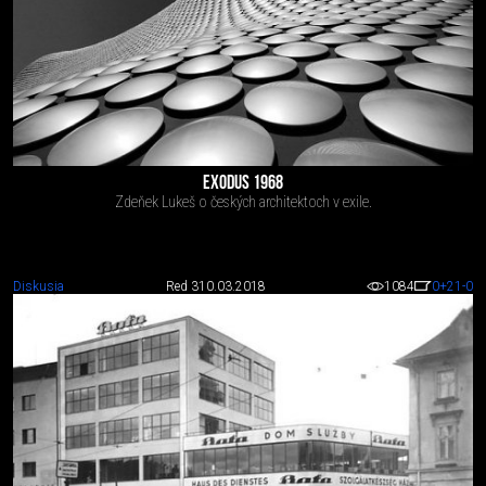
EXODUS 1968
Zdeňek Lukeš o českých architektoch v exile.
Diskusia
Red 3
10.03.2018
1084
0
+21
-0