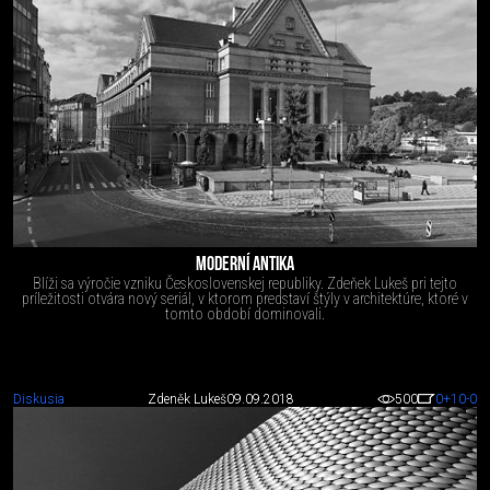
MODERNÍ ANTIKA
Blíži sa výročie vzniku Československej republiky. Zdeňek Lukeš pri tejto
príležitosti otvára nový seriál, v ktorom predstaví štýly v architektúre, ktoré v
tomto období dominovali.
Diskusia
Zdeněk Lukeš
09.09.2018
500
0
+10
-0