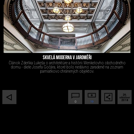
SKVELÁ MODERNA V JAROMĚŘI
Článok Zdeňka Lukeša o architektúre a histórii Wenkelovho obchodného
domu - diele Josefa Gočára, ktoré bolo nedávno zaradené na zoznam
pamiatkovo chránených objektov.
26.
október
2018
0
19