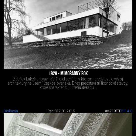
1929 - MIMOŘÁDNÝ ROK
Zdeňek Lukeš pripravil ďalší diel seriálu, v ktorom predstavuje vývoj
architektúry na území Československa. Dnes predstaví tri ikonocké stavby,
ktoré charakterizujú tretiu dekádu...
Diskusia
Red 3
27.01.2019
719
0
+14
-0