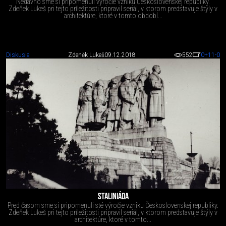
Nedávno sme si pripomenuli výročie vzniku Československej republiky.
Zdeňek Lukeš pri tejto príležitosti pripravil seriál, v ktorom predstavuje štýly v
architektúre, ktoré v tomto období...
Diskusia
Zdeněk Lukeš
09.12.2018
552
0
+11
-0
STALINIÁDA
Pred časom sme si pripomenuli sté výročie vzniku Československej republiky.
Zdeňek Lukeš pri tejto príležitosti pripravil seriál, v ktorom predstavuje štýly v
architektúre, ktoré v tomto...