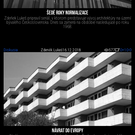
ŠEDÉ ROKY NORMALIZACE
Zdeňek Lukeš pripravil seriál, v ktorom predstavuje vývoj architektúry na území
bývalého Československa. Dnes sa zamerá na obdobie nasledujúce po roku
1968.
Diskusia
Zdeněk Lukeš
16.12.2018
577
0
+10
-0
NÁVRAT DO EVROPY