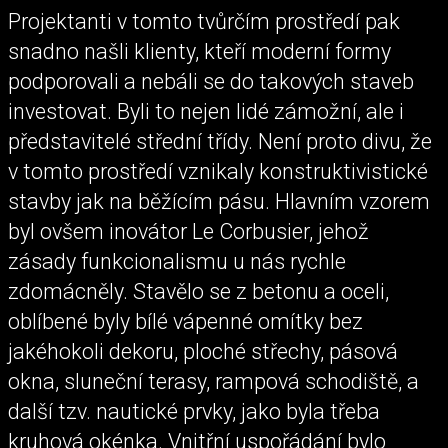
Projektanti v tomto tvůrčím prostředí pak
snadno našli klienty, kteří moderní formy
podporovali a nebáli se do takových staveb
investovat. Byli to nejen lidé zámožní, ale i
představitelé střední třídy. Není proto divu, že
v tomto prostředí vznikaly konstruktivistické
stavby jak na běžícím pásu. Hlavním vzorem
byl ovšem inovátor Le Corbusier, jehož
zásady funkcionalismu u nás rychle
zdomácněly. Stavělo se z betonu a oceli,
oblíbené byly bílé vápenné omítky bez
jakéhokoli dekoru, ploché střechy, pásová
okna, sluneční terasy, rampová schodiště, a
další tzv. nautické prvky, jako byla třeba
kruhová okénka. Vnitřní uspořádání bylo