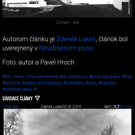
Linhart - vila
Autorom článku je
Zdeněk Lukeš
, článok bol
uverejnený v
Neviditelnom psovi.
Foto: autor a Pavel Hroch
#sto rokov československa,
#architektúra,
#prvá republika,
#štýl,
#história,
#dejiny architektúry,
#pamatka,
#sloh,
#výročie,
#zdeňek lukeš,
#
SÚVISIACE ČLÁNKY
Diskusia
Zdeněk Lukeš
03.02.2019
510
0
+12
-1