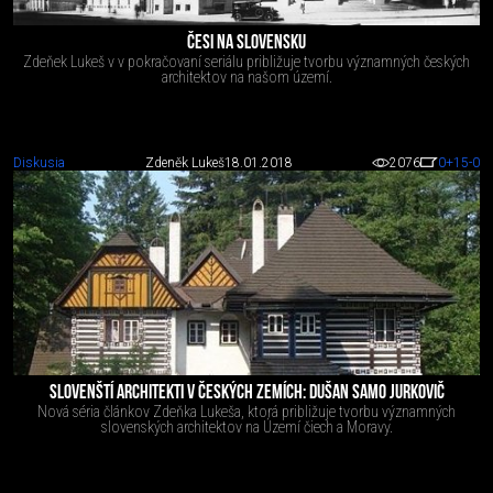
ČESI NA SLOVENSKU
Zdeňek Lukeš v v pokračovaní seriálu približuje tvorbu významných českých
architektov na našom území.
Diskusia
Zdeněk Lukeš
18.01.2018
2076
0
+15
-0
SLOVENŠTÍ ARCHITEKTI V ČESKÝCH ZEMÍCH: DUŠAN SAMO JURKOVIČ
Nová séria článkov Zdeňka Lukeša, ktorá približuje tvorbu významných
slovenských architektov na Území čiech a Moravy.