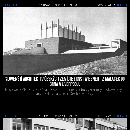
Diskusia
Zdeněk Lukeš
30.01.2018
1259
0
+12
-0
SLOVENŠTÍ ARCHITEKTI V ČESKÝCH ZEMÍCH: ERNST WIESNER - Z MALACEK DO
BRNA A LIVERPOOLU
Nová séria článkov Zdeňka lukeša, približuje tvorbu významných slovenských
architektov na Území Čiech a Moravy.
Diskusia
Zdeněk Lukeš
26.01.2018
1386
0
+14
-0