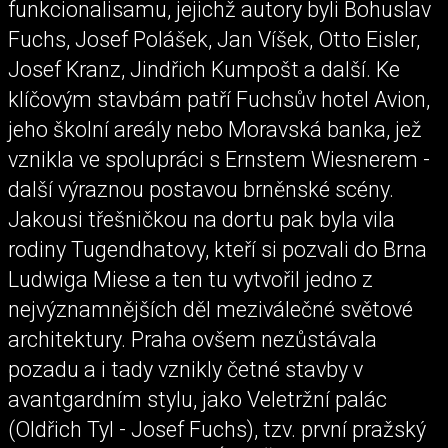
funkcionalisamu, jejichž autory byli Bohuslav
Fuchs, Josef Polášek, Jan Víšek, Otto Eisler,
Josef Kranz, Jindřich Kumpošt a další. Ke
klíčovým stavbám patří Fuchsův hotel Avion,
jeho školní areály nebo Moravská banka, jež
vznikla ve spolupráci s Ernstem Wiesnerem -
další výraznou postavou brněnské scény.
Jakousi třešničkou na dortu pak byla vila
rodiny Tugendhatovy, kteří si pozvali do Brna
Ludwiga Miese a ten tu vytvořil jedno z
nejvýznamnějších děl meziválečné světové
architektury. Praha ovšem nezůstávala
pozadu a i tady vznikly četné stavby v
avantgardním stylu, jako Veletržní palác
(Oldřich Tyl - Josef Fuchs), tzv. první pražský