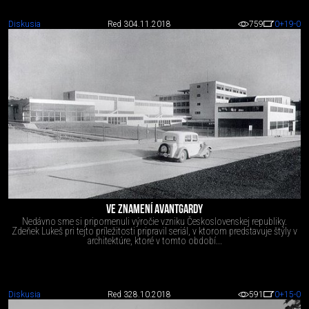
Diskusia
Red 3
04.11.2018
759
0
+19
-0
VE ZNAMENÍ AVANTGARDY
Nedávno sme si pripomenuli výročie vzniku Československej republiky.
Zdeňek Lukeš pri tejto príležitosti pripravil seriál, v ktorom predstavuje štýly v
architektúre, ktoré v tomto období...
Diskusia
Red 3
28.10.2018
591
0
+15
-0