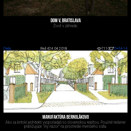
DOM V, BRATISLAVA
Život v záhrade.
Diela
Red 4
24.04.2018
7110
0
+54
-14
MANUFAKTÚRA BERNOLÁKOVO
Ako sa britskí architekti vysporiadali so slovenskou realitou. Poučné riešenie
približujúce "iný názor" na prostredie menšieho sídla.