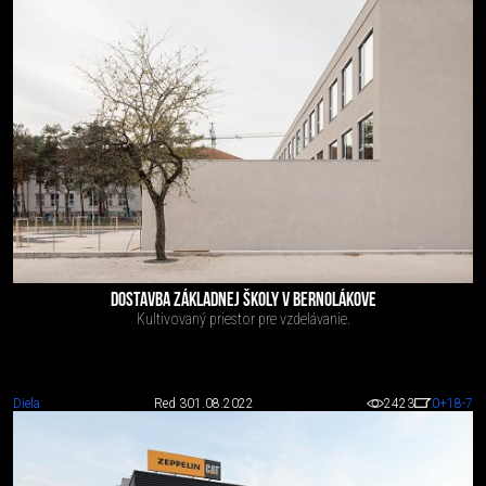
DOSTAVBA ZÁKLADNEJ ŠKOLY V BERNOLÁKOVE
Kultivovaný priestor pre vzdelávanie.
Diela
Red 3
01.08.2022
2423
0
+18
-7