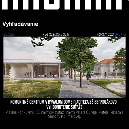
Vyhľadávanie
Súťaže
Red 3
28.05.2026
3712
0
+51
-0
KOMUNITNÉ CENTRUM V BÝVALOM DOME RIADITEĽA ZŠ BERNOLÁKOVO -
VYHODNOTENIE SÚŤAŽE
V silnej konkurencii 50 návrhov zvíťazil návrh Petera Čurleja, Mateja Fekiača a
Simony Kolimárovej.