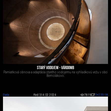
STARÝ VODOJEM - VÁRDOMB
Pamiatková obnova a adaptácia starého vodojemu na vyhliadkovú vežu v obci
Bernolákovo.
Diela
Red 3
14.02.2024
7819
0
+235
-18