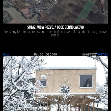
SÚŤAŽ: VÍZIA ROZVOJA OBCE BERNOLÁKOVO
Predĺžený termín na predloženie referencií do prvého kola urbanistickej ideovej
súťaže.
Diela
Red 3
01.02.2019
6893
0
+47
-26