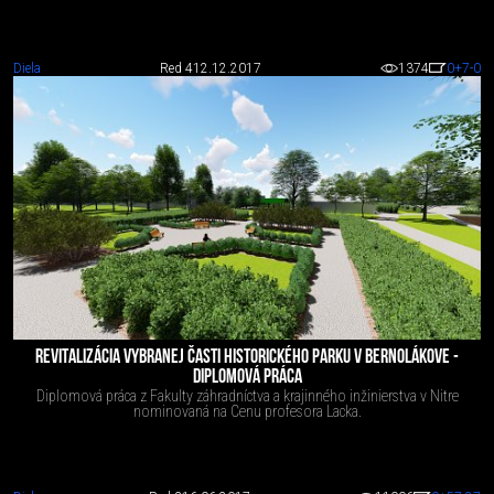
Diela
Red 4
12.12.2017
1374
0
+7
-0
REVITALIZÁCIA VYBRANEJ ČASTI HISTORICKÉHO PARKU V BERNOLÁKOVE -
DIPLOMOVÁ PRÁCA
Diplomová práca z Fakulty záhradníctva a krajinného inžinierstva v Nitre
nominovaná na Cenu profesora Lacka.