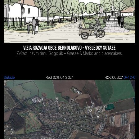
VÍZIA ROZVOJA OBCE BERNOLÁKOVO - VÝSLEDKY SÚŤAŽE
Zvíťazil návrh tímu Gogolák + Grasse & Marko and placemakers.
Súťaže
Red 3
29.04.2021
2005
0
+12
-0