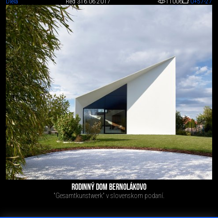
Diela
Red 3
16.06.2017
11006
0
+57
-27
RODINNÝ DOM BERNOLÁKOVO
"Gesamtkunstwerk" v slovenskom podaní.