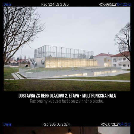
Diela
Red 3
24.02.2025
5985
0
+122
-0
DOSTAVBA ZŠ BERNOLÁKOVO 2. ETAPA - MULTIFUNKČNÁ HALA
Racionálny kubus s fasádou z vlnitého plechu.
Diela
Red 3
03.05.2024
2072
0
+72
-5