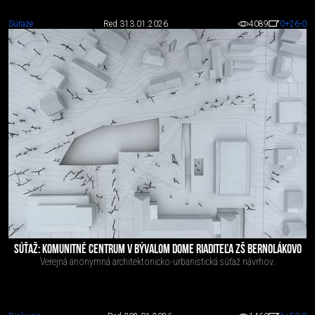
Súťaže
Red 3
13.01.2026
4089
0
+26
-0
SÚŤAŽ: KOMUNITNÉ CENTRUM V BÝVALOM DOME RIADITEĽA ZŠ BERNOLÁKOVO
Verejná anonymná architektonicko-urbanistická súťaž návrhov.