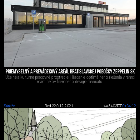
PRIEMYSELNÝ A PREVÁDZKOVÝ AREÁL BRATISLAVSKEJ POBOČKY ZEPPELIN SK
Účelné a kultúrne pracovné prostredie. Hľadanie optimálneho riešenia v rámci
mantinelov firemného design-manuálu.
Súťaže
Red 3
20.12.2021
5403
0
+34
-12