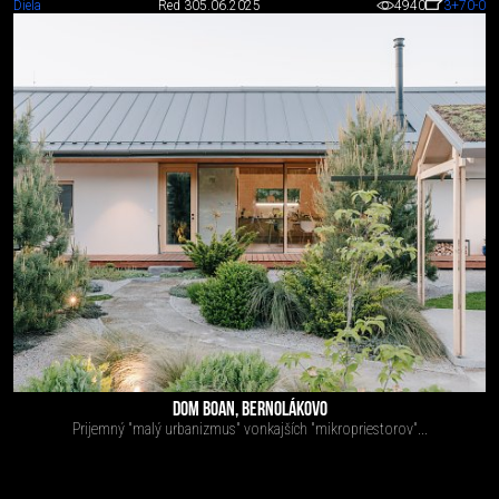
Diela
Red 3
05.06.2025
4940
3
+70
-0
DOM BOAN, BERNOLÁKOVO
Prijemný "malý urbanizmus" vonkajších "mikropriestorov"...