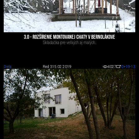
3.0 - ROZŠÍRENIE MONTOVANEJ CHATY V BERNOLÁKOVE
Skladačka pre veľkých aj malých.
Diela
Red 3
15.02.2019
4027
0
+19
-13