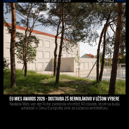
Diskusia
Red 3
08.01.2026
1460
1
+50
-0
EU MIES AWARDS 2026 - DOSTAVBA ZŠ BERNOLÁKOVO V UŽŠOM VÝBERE
Nadácia Mies van der Rohe zverejnila shortlist 40 stavieb, ktoré sa budú
uchádzať o Cenu Európskej únie za súčasnú architektúru.