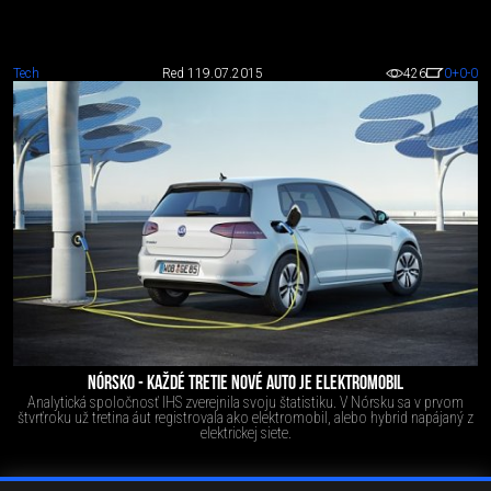
Tech
Red 1
19.07.2015
426
0
+0
-0
NÓRSKO - KAŽDÉ TRETIE NOVÉ AUTO JE ELEKTROMOBIL
Analytická spoločnosť IHS zverejnila svoju štatistiku. V Nórsku sa v prvom
štvrťroku už tretina áut registrovala ako elektromobil, alebo hybrid napájaný z
elektrickej siete.