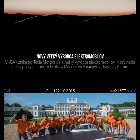
NOVÝ VEĽKÝ VÝROBCA ELEKTROMOBILOV
V USA vzniká po Tesla Motors ďalší veľký výrobca elektromobilov, ktorý nesie
meno po významnom fyzikovi Michaelovi Faradayovi, Faraday Future.
Tech
Red 1
22.10.2015
215
0
+0
-0