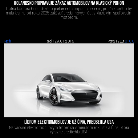
HOLANDSKO PRIPRAVUJE ZÁKAZ AUTOMOBILOV NA KLASICKÝ POHON
Dolná komora holandského parlamentu prijala uznesenie, podľa ktorého by
mala krajina od roku 2025 zakázať predaj nových áut s klasickým spaľovacím
motorom.
Tech
Red 1
29.01.2016
212
0
+0
-0
LÍDROM ELEKTROMOBILOV JE UŽ ČÍNA, PREDBEHLA USA
Najväčším elektromobilovým trhom sa v minulom roku stala Čína, ktorá
výrazne predbehla USA.