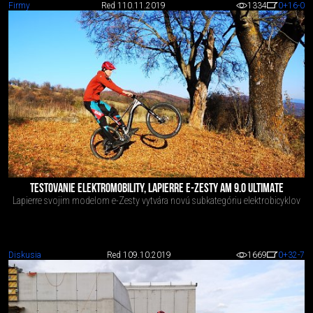
Firmy
Red 1
10.11.2019
1334
0
+16
-0
TESTOVANIE ELEKTROMOBILITY, LAPIERRE E-ZESTY AM 9.0 ULTIMATE
Lapierre svojim modelom e-Zesty vytvára novú subkategóriu elektrobicyklov
Diskusia
Red 1
09.10.2019
1669
0
+32
-7