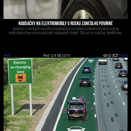
NABÍJAČKY NA ELEKTROMOBILY V RUSKU ZANEDLHO POVINNÉ
Jednou z veľkých nevýhod bránacich rozšíreniu elektromobilov je aj
nedostatočne rozvinutá sieť nabíjacích miest. Dá sa to robiť aj direktívne.
Tech
Red 1
24.08.2015
323
0
+0
-0