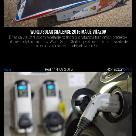
WORLD SOLAR CHALENGE 2015 MÁ UŽ VÍŤAZOV
Dnes sa v austrálskom Adelaide rozhodlo o víťazovi tradičných pretekov
solárnych elektromobilov World Solar Challenge, ktoré sa konajú každé dva
roky a svoju históriu odštartovali už v...
Tech
Red 1
14.09.2015
482
0
+1
-1