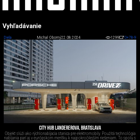
Vyhľadávanie
Diela
Michal Oborný
22.08.2024
1299
0
+78
-9
CITY HUB LANDEREROVA, BRATISLAVA
Objekt slúži ako rýchlonabíjacia stanica pre elektromobily. Použitá technológia
nabíjania parí aj v európskom merítku k najpokročilejším riešeniam. To spolu s