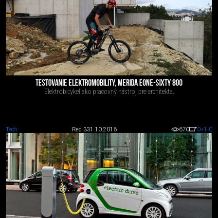
TESTOVANIE ELEKTROMOBILITY, MERIDA EONE-SIXTY 800
Elektrobicykel ako pracovný nástroj pre architekta.
Tech
Red 3
31.10.2016
670
0
+1
-0