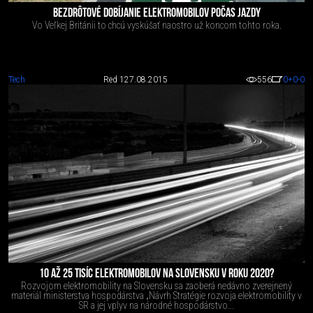
BEZDRÔTOVÉ DOBÍJANIE ELEKTROMOBILOV POČAS JAZDY
Vo Veľkej Británii to chcú vyskúšať naostro už koncom tohto roka.
Tech
Red 1
27.08.2015
556
0
+0
-0
10 AŽ 25 TISÍC ELEKTROMOBILOV NA SLOVENSKU V ROKU 2020?
Rozvojom elektromobility na Slovensku sa zaoberá nedávno zverejnený
materiál ministerstva hospodárstva „Návrh Stratégie rozvoja elektromobility v
SR a jej vplyv na národné hospodárstvo...