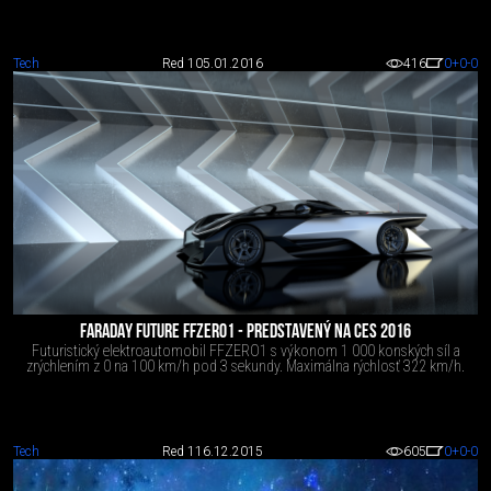
Tech
Red 1
05.01.2016
416
0
+0
-0
FARADAY FUTURE FFZERO1 - PREDSTAVENÝ NA CES 2016
Futuristický elektroautomobil FFZERO1 s výkonom 1 000 konských síl a
zrýchlením z 0 na 100 km/h pod 3 sekundy. Maximálna rýchlosť 322 km/h.
Tech
Red 1
16.12.2015
605
0
+0
-0