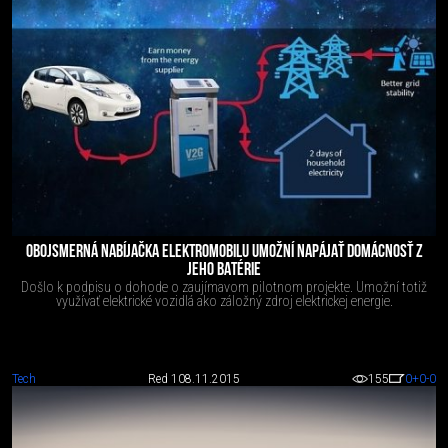
OBOJSMERNÁ NABÍJAČKA ELEKTROMOBILU UMOŽNÍ NAPÁJAŤ DOMÁCNOSŤ Z
JEHO BATÉRIE
Došlo k podpisu o do­ho­de o za­ují­ma­vom pi­lot­nom pro­jek­te. Umož­ní to­tiž
vy­uží­vať elek­tric­ké vo­zid­lá ako zá­lož­ný zdroj elek­tric­kej ener­gie.
Tech
Red 1
08.11.2015
155
0
+0
-0