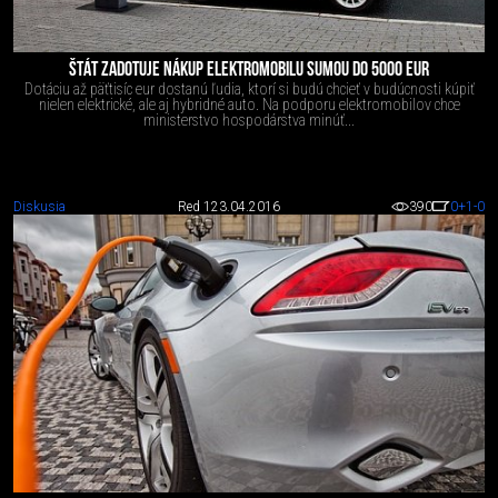
ŠTÁT ZADOTUJE NÁKUP ELEKTROMOBILU SUMOU DO 5000 EUR
Dotáciu až päťtisíc eur dostanú ľudia, ktorí si budú chcieť v budúcnosti kúpiť
nielen elektrické, ale aj hybridné auto. Na podporu elektromobilov chce
ministerstvo hospodárstva minúť...
Diskusia
Red 1
23.04.2016
390
0
+1
-0