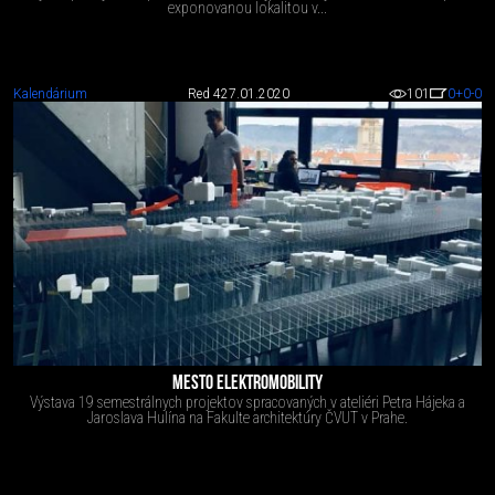
exponovanou lokalitou v...
Kalendárium
Red 4
27.01.2020
101
0
+0
-0
MESTO ELEKTROMOBILITY
Výstava 19 semestrálnych projektov spracovaných v ateliéri Petra Hájeka a
Jaroslava Hulína na Fakulte architektúry ČVUT v Prahe.