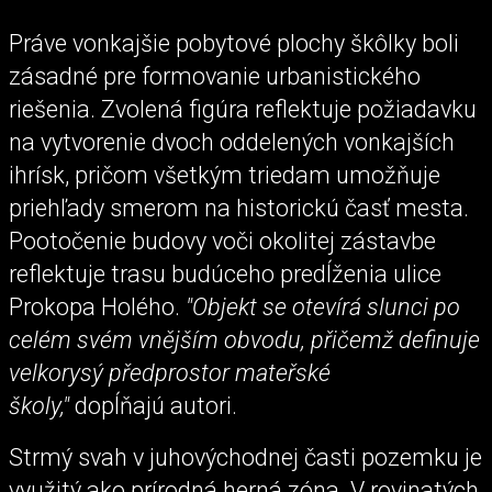
Práve vonkajšie pobytové plochy škôlky boli
zásadné pre formovanie urbanistického
riešenia. Zvolená figúra reflektuje požiadavku
na vytvorenie dvoch oddelených vonkajších
ihrísk, pričom všetkým triedam umožňuje
priehľady smerom na historickú časť mesta.
Pootočenie budovy voči okolitej zástavbe
reflektuje trasu budúceho predĺženia ulice
Prokopa Holého.
"Objekt se otevírá slunci po
celém svém vnějším obvodu, přičemž definuje
velkorysý předprostor mateřské
školy,"
dopĺňajú autori.
Strmý svah v juhovýchodnej časti pozemku je
využitý ako prírodná herná zóna. V rovinatých