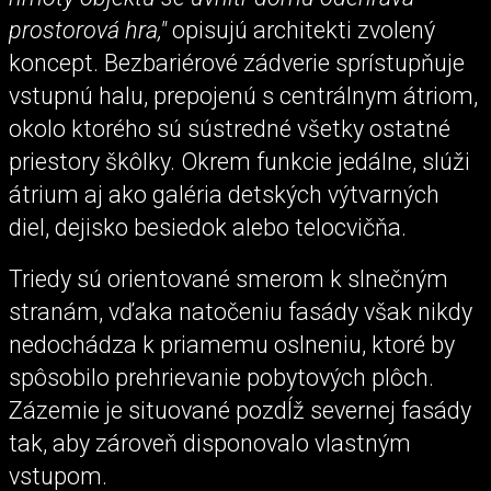
prostorová hra,"
opisujú architekti zvolený
koncept. Bezbariérové zádverie sprístupňuje
vstupnú halu, prepojenú s centrálnym átriom,
okolo ktorého sú sústredné všetky ostatné
priestory škôlky. Okrem funkcie jedálne, slúži
átrium aj ako galéria detských výtvarných
diel, dejisko besiedok alebo telocvičňa.
Triedy sú orientované smerom k slnečným
stranám, vďaka natočeniu fasády však nikdy
nedochádza k priamemu oslneniu, ktoré by
spôsobilo prehrievanie pobytových plôch.
Zázemie je situované pozdĺž severnej fasády
tak, aby zároveň disponovalo vlastným
vstupom.