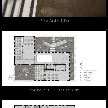
Foto: Ondřej Tylčer
Pôdorys 2. NP
XTOPIX architekti