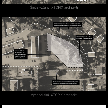
Širšie vzťahy
XTOPIX architekti
Východiská
XTOPIX architekti