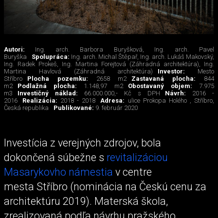
Autori:
Ing. arch. Barbora Buryšková, Ing. arch. Pavel
Buryška
Spolupráca:
Ing. arch. Michal Štěpař, Ing. arch. Lukáš Makovský,
Ing. Radek Prokeš, Ing. Martina Forejtová (Záhradná architektúra), Ing.
Martina Havlová (Záhradná architektúra)
Investor:
Mesto
Stříbro
Plocha pozemku:
2658 m2
Zastavaná plocha:
844
m2
Podlažná plocha:
1.148,97 m2
Obostavaný objem:
7.975
m3
Investičný náklad:
66.000.000,- Kč s DPH
Návrh:
2016 -
2016
Realizácia:
2018 - 2018
Adresa:
ulice Prokopa Holého , Stříbro,
Česká republika
Publikované:
9. február 2020
Investícia z verejných zdrojov, bola
dokončená súbežne s
revitalizáciou
Masarykovho námestia
v centre
mesta Stříbro (nominácia na Českú cenu za
architektúru 2019). Materská škola,
zrealizovaná podľa návrhu pražského