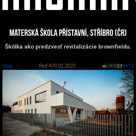
Materská škola Přístavní, Stříbro (ČR)
Škôlka ako predzvesť revitalizácie brownfieldu.
Diela
Red 4
09.02.2020
2400
0
+13