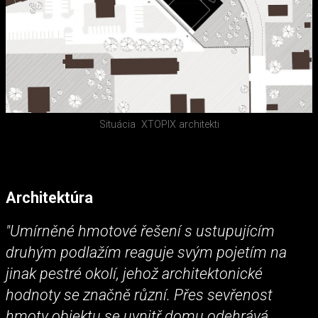
Situácia
XTOPIX architekti
Architektúra
"Umírněné hmotové řešení s ustupujícím
druhým podlažím reaguje svým pojetím na
jinak pestré okolí, jehož architektonické
hodnoty se značně různí. Přes sevřenost
hmoty objektu se uvnitř domu odehrává