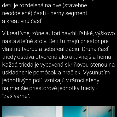
detí, je rozdelená na dve (stavebne
neoddelené) časti - herný segment
a kreatívnu časť.
V kreatívnej zóne autori navrhli ľahké, výškovo
nastaviteľné stoly. Deti tu majú priestor pre
vlastnú tvorbu a sebarealizáciu. Druhá časť
triedy ostáva otvorená ako aktívnejšia herňa.
Každá trieda je vybavená skriňovou stenou na
uskladnenie pomôcok a hračiek. Vysunutím
jednotlivých polí vznikajú v rámci steny
najmenšie priestorové jednotky triedy -
"zašívarne".