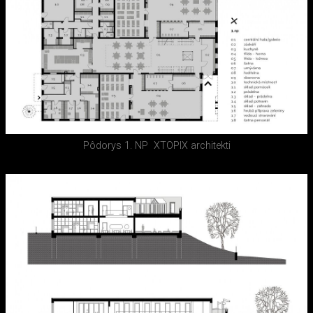
Pôdorys 1. NP
XTOPIX architekti