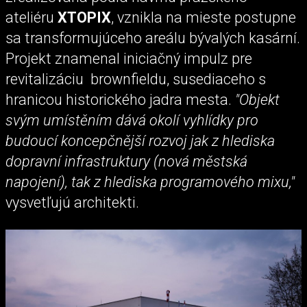
ateliéru
XTOPIX
,
vznikla na mieste postupne
sa transformujúceho areálu bývalých kasární.
Projekt znamenal iniciačný impulz pre
revitalizáciu brownfieldu, susediaceho s
hranicou historického jadra mesta.
"Objekt
svým umístěním dává okolí vyhlídky pro
budoucí koncepčnější rozvoj jak z hlediska
dopravní infrastruktury (nová městská
napojení), tak z hlediska programového mixu,"
vysvetľujú architekti.