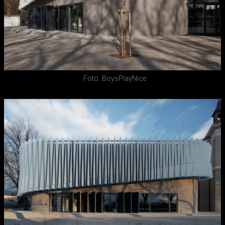
Foto: BoysPlayNice