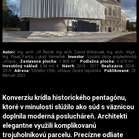
Autori:
Ing. arch. Jiří Řezák, Ing. arch. David Wittassek, Ing. arch., MgA.,
Ing. Pavel Fanta, Lukáš Němeček
Investor:
Vysoká škola polytechnická
Jihlava
Zastavaná plocha:
1 800 m²
Podlažná plocha:
3 675 m²
Investičný náklad:
6,94 mil. €
Návrh:
2016 - 2017
Realizácia:
2018 -
2019
Adresa:
Tolstého 1556, Jihlava, Česká republika
Publikované:
23.
február 2021
Konverziu krídla historického pentagónu,
ktoré v minulosti slúžilo ako súd s väznicou
doplnila moderná poslucháreň. Architekti
elegantne využili komplikovanú
trojuholníkovú parcelu. Precízne odliate