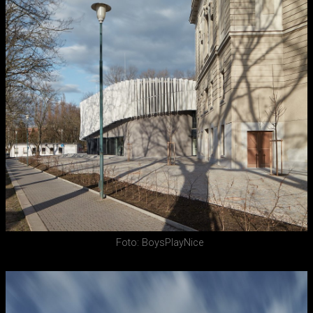
Foto: BoysPlayNice