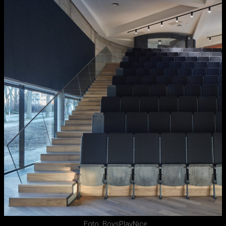
Foto: BoysPlayNice