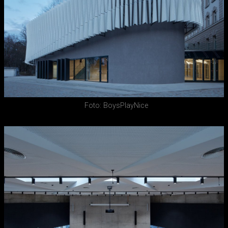
Foto: BoysPlayNice