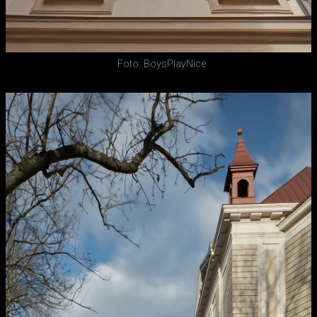
Foto: BoysPlayNice