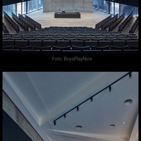
Foto: BoysPlayNice