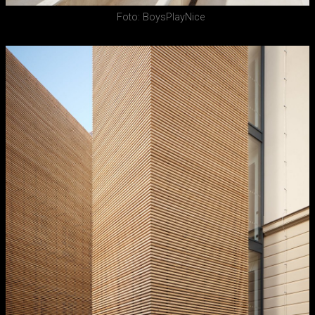
Foto: BoysPlayNice