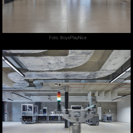
Foto: BoysPlayNice