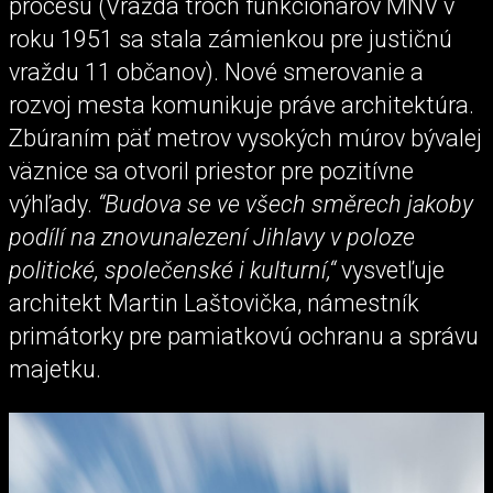
procesu (Vražda troch funkcionárov MNV v
roku 1951 sa stala zámienkou pre justičnú
vraždu 11 občanov). Nové smerovanie a
rozvoj mesta komunikuje práve architektúra.
Zbúraním päť metrov vysokých múrov bývalej
väznice sa otvoril priestor pre pozitívne
výhľady.
“Budova se ve všech směrech jakoby
podílí na znovunalezení Jihlavy v poloze
politické, společenské i kulturní,“
vysvetľuje
architekt Martin Laštovička, námestník
primátorky pre pamiatkovú ochranu a správu
majetku.