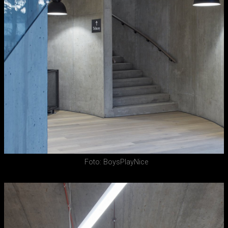
Foto: BoysPlayNice