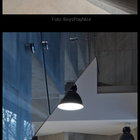
Foto: BoysPlayNice