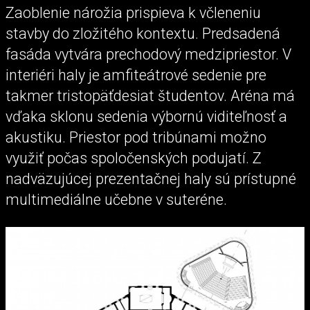
Zaoblenie nárožia prispieva k včleneniu
stavby do zložitého kontextu. Predsadená
fasáda vytvára prechodový medzipriestor. V
interiéri haly je amfiteátrové sedenie pre
takmer tristopäťdesiat študentov. Aréna má
vďaka sklonu sedenia výbornú viditeľnosť a
akustiku. Priestor pod tribúnami možno
využiť počas spoločenských podujatí. Z
nadväzujúcej prezentačnej haly sú prístupné
multimediálne učebne v suteréne.