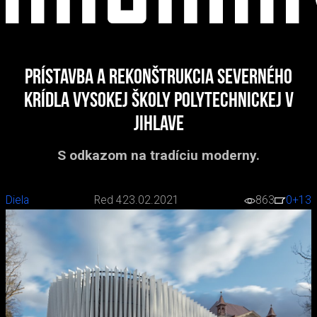
Prístavba a rekonštrukcia severného
krídla Vysokej školy polytechnickej v
Jihlave
S odkazom na tradíciu moderny.
Diela
Red 4
23.02.2021
863
0
+13