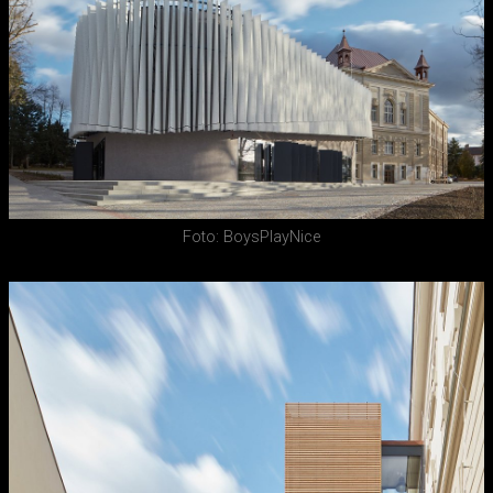
Foto: BoysPlayNice