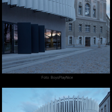
Foto: BoysPlayNice