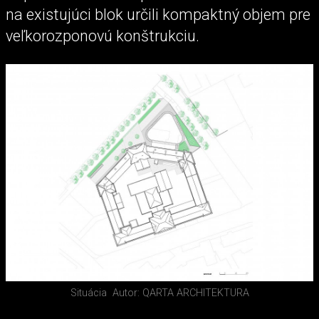
na existujúci blok určili kompaktný objem pre
veľkorozponovú konštrukciu.
Situácia
Autor: QARTA ARCHITEKTURA