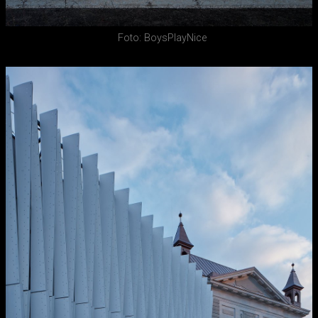
Foto: BoysPlayNice