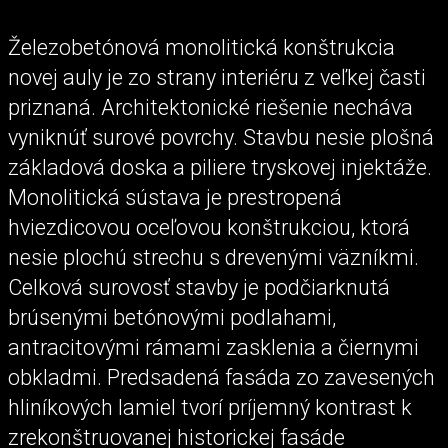
Železobetónová monolitická konštrukcia
novej auly je zo strany interiéru z veľkej časti
priznaná. Architektonické riešenie necháva
vyniknúť surové povrchy. Stavbu nesie plošná
základová doska a piliere tryskovej injektáže.
Monolitická sústava je prestropená
hviezdicovou oceľovou konštrukciou, ktorá
nesie plochú strechu s drevenými väzníkmi.
Celková surovosť stavby je podčiarknutá
brúsenými betónovými podlahami,
antracitovými rámami zasklenia a čiernymi
obkladmi. Predsadená fasáda zo zavesených
hliníkových lamiel tvorí príjemný kontrast k
zrekonštruovanej historickej fasáde