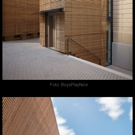
Foto: BoysPlayNice