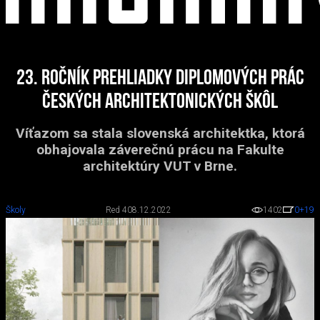
23. ročník Prehliadky diplomových prác
českých architektonických škôl
Víťazom sa stala slovenská architektka, ktorá
obhajovala záverečnú prácu na Fakulte
architektúry VUT v Brne.
Školy
Red 4
08.12.2022
1402
0
+19