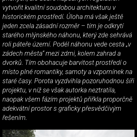
vytvořit kvalitní soudobou architekturu v
historickém prostředí. Úloha má však ještě
jeden zcela zásadní rozměr – tím je odkrytí
starého mlýnského náhonu, který zde sehrává
roli páteře území. Podél náhonu vede cesta „v
zádech města“ mezi zdmi, kolem zahrad a
dvorků. Tím obohacuje barvitost prostředí o
místo plné romantiky, samoty a vzpomínek na
staré časy. Porota vyzdvihla pozoruhodnou šíři
projektu, v níž se však autorka neztratila,
naopak všem fázím projektů přiřkla proporčně
adekvátní prostor s graficky přesvědčivým
řešením.