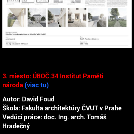
3. miesto: ÚBOČ.34 Institut Paměti
národa
(viac tu)
Autor: David Foud
Škola: Fakulta architektúry ČVUT v Prahe
Vedúci práce: doc. Ing. arch. Tomáš
Hradečný