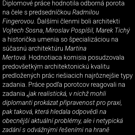
Diplomové práce hodnotila odborná porota
na čele s predsedníčkou
Radmilou
Fingerovou
. Ďalšími členmi boli architekti
Vojtech Sosna
,
Miroslav Pospíšil,
Marek Tichý
a historička umenia so špecializáciou na
súčasnú architektúru
Martina
Mertová
. Hodnotiaca komisia posudzovala
predovšetkým architektonickú kvalitu
predložených prác riešiacich najrôznejšie typy
zadania. Práce podľa porotcov reagovali na
zadania
„jak realistická, v nichž mohli
diplomanti prokázat připravenost pro praxi,
pak taková, která hledala odpovědi na
obecnější aktuální problémy, ale i netypická
zadání s odvážnými řešeními na hraně