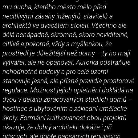
mu ducha, kterého město mělo před
necitlivými zásahy inženýrů, stavitelů a
architektů ve dvacátém století. Všechno ale
dělá nenápadně, skromně, skoro neviditelně,
citlivě a pokorně, vždy s myšlenkou, že
prostředí je důležitější než domy – ty ho mají
vytvářet, ale ne opanovat. Autorka odstraňuje
nehodnotné budovy a pro celé území
stanovuje jasná, ale přísná pravidla prostorové
regulace. Možnost jejich uplatnění dokládá na
dvou v detailu zpracovaných studiích domů –
hostince s ubytováním a základní umělecké
školy. Formální kultivovanost obou projektů
ukazuje, že dobrý architekt dokáže i při
přísných, ale dobře napsaných regulacích