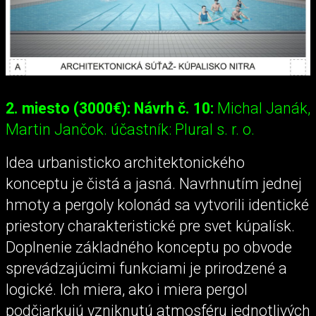
2. miesto (3000€): Návrh č. 10:
Michal Janák,
Martin Jančok. účastník: Plural s. r. o.
Idea urbanisticko architektonického
konceptu je čistá a jasná. Navrhnutím jednej
hmoty a pergoly kolonád sa vytvorili identické
priestory charakteristické pre svet kúpalísk.
Doplnenie základného konceptu po obvode
sprevádzajúcimi funkciami je prirodzené a
logické. Ich miera, ako i miera pergol
podčiarkujú vzniknutú atmosféru jednotlivých