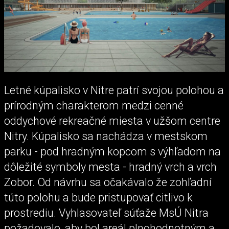
Letné kúpalisko v Nitre patrí svojou polohou a
prírodným charakterom medzi cenné
oddychové rekreačné miesta v užšom centre
Nitry. Kúpalisko sa nachádza v mestskom
parku - pod hradným kopcom s výhľadom na
dôležité symboly mesta - hradný vrch a vrch
Zobor. Od návrhu sa očakávalo že zohľadní
túto polohu a bude pristupovať citlivo k
prostrediu. Vyhlasovateľ súťaže MsÚ Nitra
požadovalo, aby bol areál plnohodnotným a