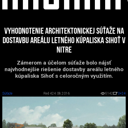
Vyhodnotenie architektonickej súťaže na
dostavbu areálu letného kúpaliska Sihoť v
Nitre
Zámerom a účelom súťaže bolo nájsť
najvhodnejšie riešenie dostavby areálu letného
kúpaliska Sihoť s celoročným využitím.
Súťaže
Red 4
24.08.2016
5142
0
+24