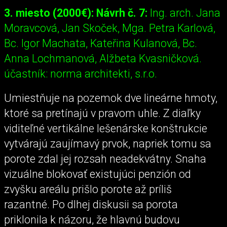
3. miesto (2000€): Návrh č. 7:
Ing. arch. Jana
Moravcová, Jan Skoček, Mga. Petra Karlová,
Bc. Igor Machata, Kateřina Kulanová, Bc.
Anna Lochmanová, Alžbeta Kvasničková.
účastník: norma architekti, s.r.o.
Umiestňuje na pozemok dve lineárne hmoty,
ktoré sa pretínajú v pravom uhle. Z diaľky
viditeľné vertikálne lešenárske konštrukcie
vytvárajú zaujímavý prvok, napriek tomu sa
porote zdal jej rozsah neadekvátny. Snaha
vizuálne blokovať existujúci penzión od
zvyšku areálu prišlo porote až príliš
razantné. Po dlhej diskusii sa porota
priklonila k názoru, že hlavnú budovu