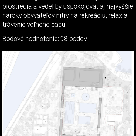
prostredia a vedel by uspokojovať aj najvyššie
nároky obyvateľov nitry na rekreáciu, relax a
trávenie voľného času.
Bodové hodnotenie: 98 bodov