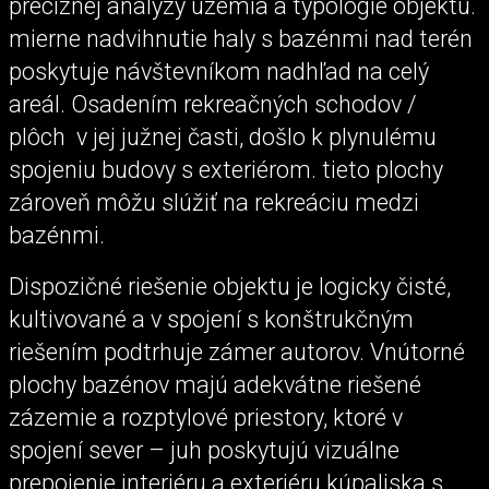
precíznej analýzy územia a typológie objektu.
mierne nadvihnutie haly s bazénmi nad terén
poskytuje návštevníkom nadhľad na celý
areál. Osadením rekreačných schodov /
plôch v jej južnej časti, došlo k plynulému
spojeniu budovy s exteriérom. tieto plochy
zároveň môžu slúžiť na rekreáciu medzi
bazénmi.
Dispozičné riešenie objektu je logicky čisté,
kultivované a v spojení s konštrukčným
riešením podtrhuje zámer autorov. Vnútorné
plochy bazénov majú adekvátne riešené
zázemie a rozptylové priestory, ktoré v
spojení sever – juh poskytujú vizuálne
prepojenie interiéru a exteriéru kúpaliska s