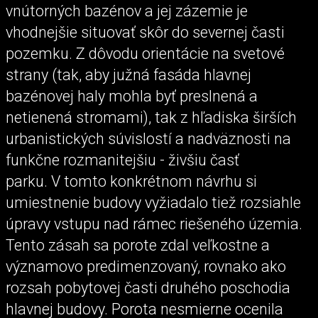
vnútorných bazénov a jej zázemie je
vhodnejšie situovať skôr do severnej časti
pozemku. Z dôvodu orientácie na svetové
strany (tak, aby južná fasáda hlavnej
bazénovej haly mohla byť preslnená a
netienená stromami), tak z hľadiska širších
urbanistických súvislostí a nadväznosti na
funkčne rozmanitejšiu - živšiu časť
parku. V tomto konkrétnom návrhu si
umiestnenie budovy vyžiadalo tiež rozsiahle
úpravy vstupu nad rámec riešeného územia.
Tento zásah sa porote zdal veľkostne a
významovo predimenzovaný, rovnako ako
rozsah pobytovej časti druhého poschodia
hlavnej budovy. Porota nesmierne ocenila