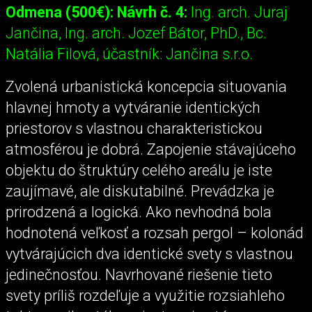
Odmena (500€): Návrh č. 4:
Ing. arch. Juraj
Jančina, Ing. arch. Jozef Bátor, PhD., Bc.
Natália Filová, účastník: Jančina s.r.o.
Zvolená urbanistická koncepcia situovania
hlavnej hmoty a vytváranie identických
priestorov s vlastnou charakteristickou
atmosférou je dobrá. Zapojenie stávajúceho
objektu do štruktúry celého areálu je iste
zaujímavé, ale diskutabilné. Prevádzka je
prirodzená a logická. Ako nevhodná bola
hodnotená veľkosť a rozsah pergol – kolonád
vytvárajúcich dva identické svety s vlastnou
jedinečnosťou. Navrhované riešenie tieto
svety príliš rozdeľuje a využitie rozsiahleho