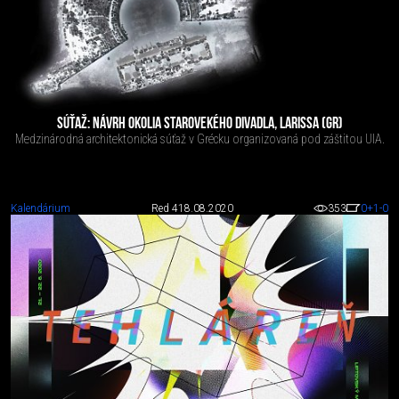
SÚŤAŽ: NÁVRH OKOLIA STAROVEKÉHO DIVADLA, LARISSA (GR)
Medzinárodná architektonická súťaž v Grécku organizovaná pod záštitou UIA.
Kalendárium
Red 4
18.08.2020
353
0
+1
-0