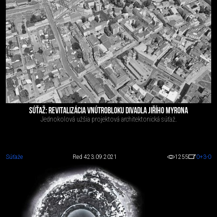
SÚŤAŽ: REVITALIZÁCIA VNÚTROBLOKU DIVADLA JIŘÍHO MYRONA
Jednokolová užšia projektová architektonická súťaž.
Súťaže
Red 4
23.09.2021
1255
0
+3
-0