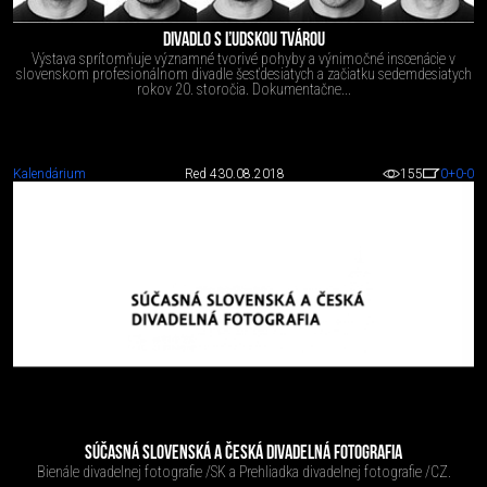
DIVADLO S ĽUDSKOU TVÁROU
Výstava sprítomňuje významné tvorivé pohyby a výnimočné inscenácie v
slovenskom profesionálnom divadle šesťdesiatych a začiatku sedemdesiatych
rokov 20. storočia. Dokumentačne...
Kalendárium
Red 4
30.08.2018
155
0
+0
-0
SÚČASNÁ SLOVENSKÁ A ČESKÁ DIVADELNÁ FOTOGRAFIA
Bienále divadelnej fotografie /SK a Prehliadka divadelnej fotografie /CZ.