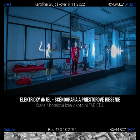
Diela
Karolína Bujdáková
19.11.2022
690
0
+38
-7
ELEKTRICKÝ ANJEL - SCÉNOGRAFIA A PRIESTOROVÉ RIEŠENIE
Scéna / hotelová izba v kotolni FAD STU.
Súťaže
Red 4
20.10.2022
443
0
+2
-1