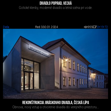
DIVADLO POPRAD, VEĽKÁ
Gotické klenby, moderné divadlo a letná scéna pri vode.
Diela
Red 3
30.01.2024
955
0
+19
-72
REKONŠTRUKCIA JIRÁSKOVHO DIVADLA, ČESKÁ LÍPA
Obnova, nový vstup a otvorenie divadla do verejného priestoru...