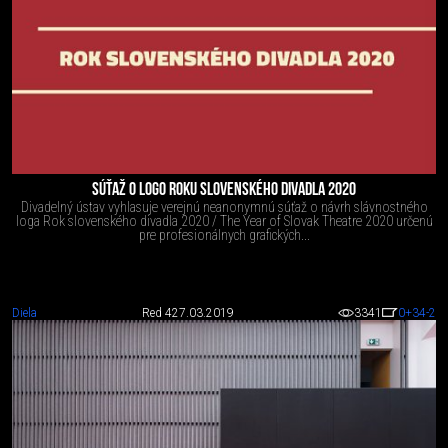
SÚŤAŽ O LOGO ROKU SLOVENSKÉHO DIVADLA 2020
Divadelný ústav vyhlasuje verejnú neanonymnú súťaž o návrh slávnostného
loga Rok slovenského divadla 2020 / The Year of Slovak Theatre 2020 určenú
pre profesionálnych grafických...
Diela
Red 4
27.03.2019
3341
0
+34
-2