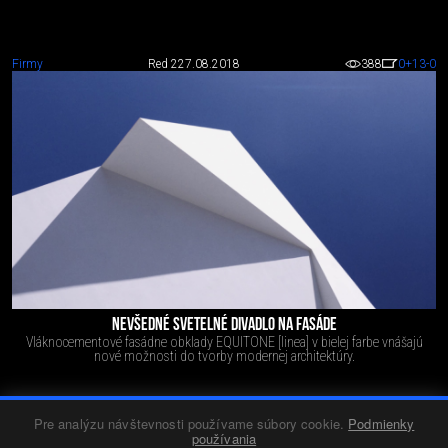
Firmy
Red 2
27.08.2018
388
0
+13
-0
NEVŠEDNÉ SVETELNÉ DIVADLO NA FASÁDE
Vláknocementové fasádne obklady EQUITONE [linea] v bielej farbe vnášajú
nové možnosti do tvorby modernej architektúry.
Pre analýzu návštevnosti používame súbory cookie.
Podmienky
Diela
Red 4
19.07.2017
3267
0
+27
-5
používania