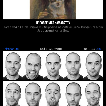
JE DOBRÉ MAŤ KAMARÁTOV
Staré divadlo Karola Spišáka v Nitre pozýva na výstavu Braňa Jánoša s názvom
Je dobré mať kamarátov.
Kalendárium
Red 4
13.09.2018
130
0
+0
-0