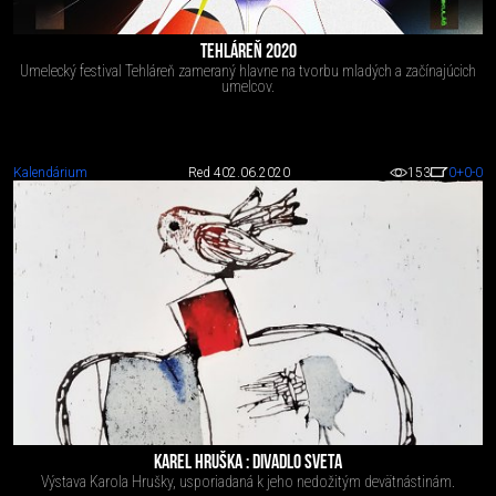
TEHLÁREŇ 2020
Umelecký festival Tehláreň zameraný hlavne na tvorbu mladých a začínajúcich
umelcov.
Kalendárium
Red 4
02.06.2020
153
0
+0
-0
KAREL HRUŠKA : DIVADLO SVETA
Výstava Karola Hrušky, usporiadaná k jeho nedožitým devätnástinám.