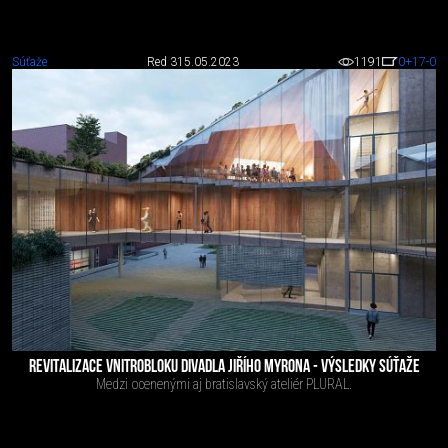
Súťaže
Red 3
15.05.2023
1191
0
+17
-0
REVITALIZACE VNITROBLOKU DIVADLA JIŘÍHO MYRONA - VÝSLEDKY SÚŤAŽE
Medzi ocenenými aj bratislavský ateliér PLURAL.