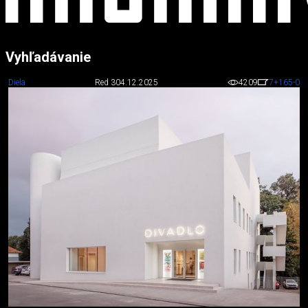
Vyhľadávanie
Diela
Red 3
04.12.2025
4209
7
+165
-0