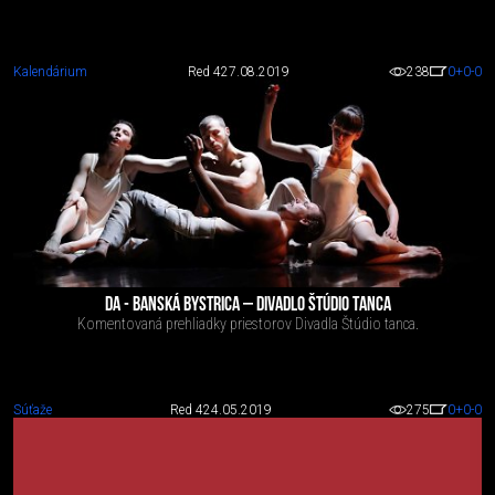
Kalendárium
Red 4
27.08.2019
238
0
+0
-0
DA - BANSKÁ BYSTRICA – DIVADLO ŠTÚDIO TANCA
Komentovaná prehliadky priestorov Divadla Štúdio tanca.
Súťaže
Red 4
24.05.2019
275
0
+0
-0