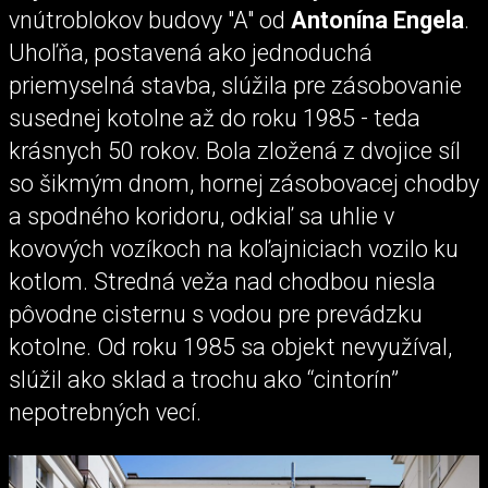
vnútroblokov budovy "A" od
Antonína Engela
.
Uhoľňa, postavená ako jednoduchá
priemyselná stavba, slúžila pre zásobovanie
susednej kotolne až do roku 1985 - teda
krásnych 50 rokov. Bola zložená z dvojice síl
so šikmým dnom, hornej zásobovacej chodby
a spodného koridoru, odkiaľ sa uhlie v
kovových vozíkoch na koľajniciach vozilo ku
kotlom. Stredná veža nad chodbou niesla
pôvodne cisternu s vodou pre prevádzku
kotolne. Od roku 1985 sa objekt nevyužíval,
slúžil ako sklad a trochu ako “cintorín”
nepotrebných vecí.