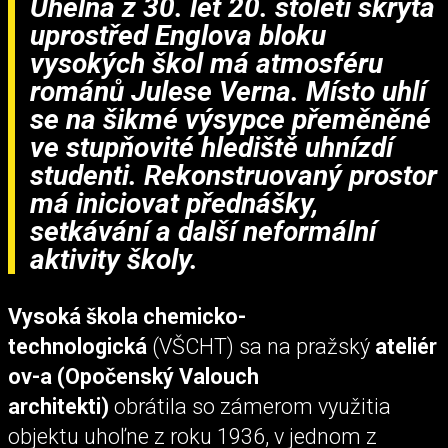
Uhelna z 30. let 20. století skrytá
uprostřed Englova bloku
vysokých škol má atmosféru
románů Julese Verna. Místo uhlí
se na šikmé výsypce přeměněné
ve stupňovité hlediště uhnízdí
studenti. Rekonstruovaný prostor
má iniciovat přednášky,
setkávání a další neformální
aktivity školy.
Vysoká škola chemicko-
technologická
(VŠCHT) sa na pražský
ateliér
ov-a (Opočenský Valouch
architekti)
obrátila so zámerom využitia
objektu uhoľne z roku 1936, v jednom z