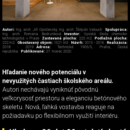
Autori:
Ing. arch. Jiří Opočenský, Ing. arch. Štěpán Valouch
Spolupráca:
Ing. arch. Romana Bedrunková
Investor:
Vysoká škola chemicko-
technologická v Praze
Zastavaná plocha:
225 m2
Podlažná plocha:
222 m2
Obostavaný objem:
1321 m3
Návrh:
2015 - 2016
Realizácia:
2018 - 2019
Adresa:
Technická 1905/5, Praha, Česká
republika
Publikované:
27. marec 2020
Hľadanie nového potenciálu v
nevyužitých častiach školského areálu.
Autori nechávajú vyniknúť pôvodnú
veľkorysosť priestoru a eleganciu betónového
skeletu. Nová, ľahká vostavba reaguje na
požiadavku po flexibilnom využití interiéru.