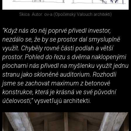
Skica
Autor: ov-a (Opočenský Valouch architekti)
“Když nás do něj poprvé přivedl investor,
nezdálo se, že by se prostor dal smysluplně
využít. Chyběly rovné části podlah a větší
prostor. Pohled do řezu s dvěma naklopenými
plochami nás přivedl na myšlenku využít jednu
stranu jako skloněné auditorium. Rozhodli
jsme se zachovat maximum z betonové
konstrukce, která je krásná ve své původní
účelovosti,“
vysvetľujú architekti.