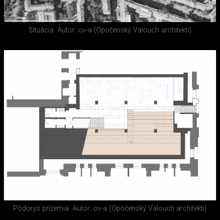
Situácia
Autor: ov-a (Opočenský Valouch architekti)
Pôdorys prízemia
Autor: ov-a (Opočenský Valouch architekti)