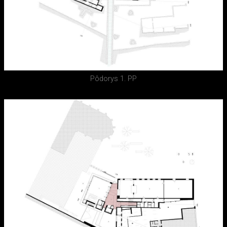
Pôdorys 1. PP