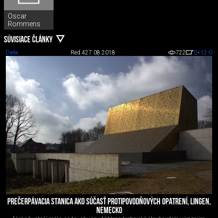
Oscar
Rommens
SÚVISIACE ČLÁNKY
Diela
Red 4
27.08.2018
722
0
+12
-0
PREČERPÁVACIA STANICA AKO SÚČASŤ PROTIPOVODŇOVÝCH OPATRENÍ, LINGEN,
NEMECKO