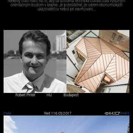
Niekedy stačí málo na to, aby sa utilitárna technická stavba stala výrazným
orientačným bodom v krajine. Je potešiteľné, že okrem ekonomických
ukazovateľov nebol pri navrhovaní...
Robert Pintér
HU
Budapest
Diela
Red 1
16.03.2017
842
0
+6
-1