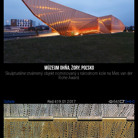
MÚZEUM OHŇA, ŻORY, POĽSKO
Skulpturálne stvárnený objekt nominovaný v národnom kole na Mies van der
Rohe Award.
Súťaže
Red 4
19.01.2017
561
0
+6
-0