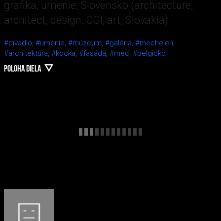
grafika, umenie, Slovensko (architecture,
architect, design, CGI, art, Slovakia)
#divadlo,
#umenie,
#múzeum,
#galéria,
#mechelen,
#architektúra,
#kocka,
#fasáda,
#meď,
#belgicko
POLOHA DIELA