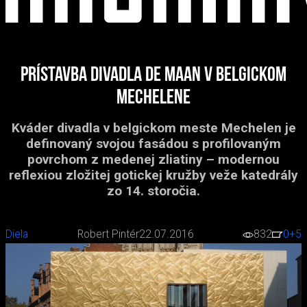
Prístavba divadla De Maan v belgickom
Mechelene
Kváder divadla v belgickom meste Mechelen je
definovaný svojou fasádou s profilovaným
povrchom z medenej zliatiny – modernou
reflexiou zložitej gotickej kružby veže katedrály
zo 14. storočia.
Diela
Robert Pintér
22.07.2016
832
0
+5