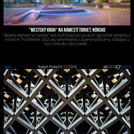
"MESTSKÝ KRUH" NA NÁMESTÍ TORVET, NÓRSKO
Medený element sa "vznáša" nad multifunkčným pódiom uprostred námestia v
nórskom Trondheime. Slúži ako prestrešenie a zázemie platformy. Inštalácia v
noci ožíva ako zdroj svetla....
Diela
Robert Pintér
29.11.2016
1213
0
+8
-0