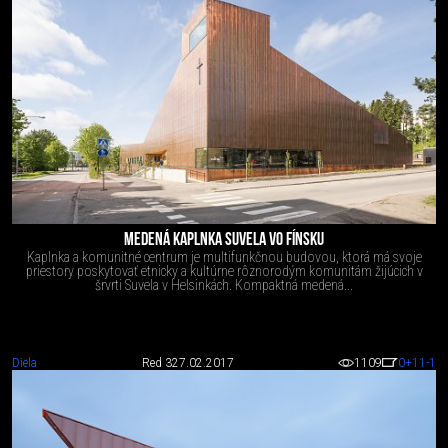
MEDENÁ KAPLNKA SUVELA VO FÍNSKU
Kaplnka a komunitné centrum je multifunkčnou budovou, ktorá má svoje
priestory poskytovať etnicky a kultúrne rôznorodým komunitám žijúcich v
šrvrti Suvela v Helsinkách. Kompaktná medená...
Diela
Red 3
27.02.2017
1109
0
+11
-1