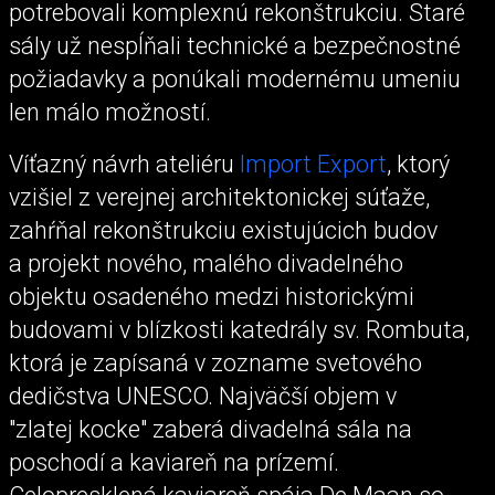
potrebovali komplexnú rekonštrukciu. Staré
sály už nespĺňali technické a bezpečnostné
požiadavky a ponúkali modernému umeniu
len málo možností.
Víťazný návrh ateliéru
Import Export
, ktorý
vzišiel z verejnej architektonickej súťaže,
zahŕňal rekonštrukciu existujúcich budov
a projekt nového, malého divadelného
objektu osadeného medzi historickými
budovami v blízkosti katedrály sv. Rombuta,
ktorá je zapísaná v zozname svetového
dedičstva UNESCO. Najväčší objem v
"zlatej kocke" zaberá divadelná sála na
poschodí a kaviareň na prízemí.