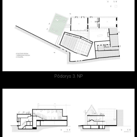
Pôdorys 3. NP