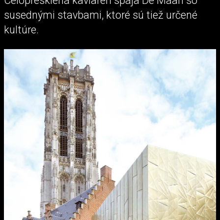
Celopresklená kaviareň spája De Maan so
susednými stavbami, ktoré sú tiež určené
kultúre.