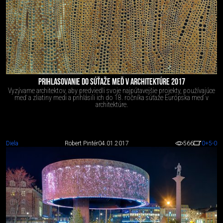
PRIHLASOVANIE DO SÚŤAŽE MEĎ V ARCHITEKTÚRE 2017
Vyzývame architektov, aby predviedli svoje najpútavejšie projekty, používajúce
meď a zliatiny medi a prihlásili ich do 18. ročníka súťaže Európska meď v
architektúre.
Diela
Robert Pintér
04.01.2017
566
0
+5
-0