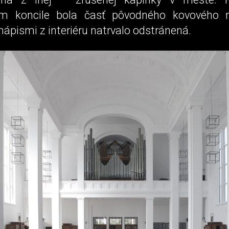
om koncile bola časť pôvodného kovového m
nápismi z interiéru natrvalo odstránená.