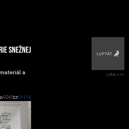
rie Snežnej
materiál a
Luftät s.r.o.
9245
0
+116