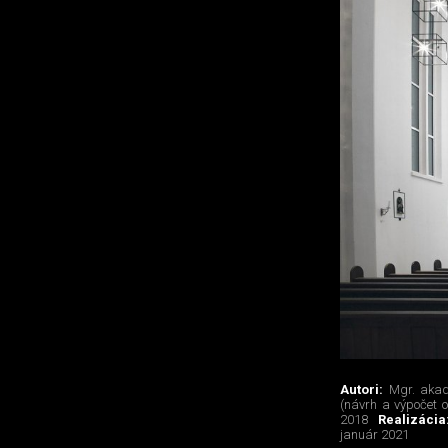
Autori:
Mgr. akad
(návrh a výpočet o
2018
Realizáci
január 2021