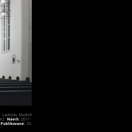
g. Ladislav Mudroň
m2
Návrh:
2017 -
Publikované:
30.