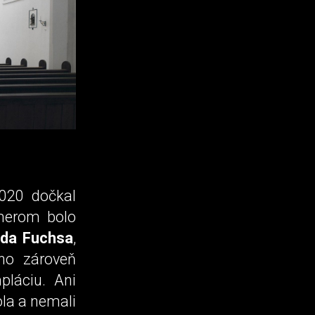
020 dočkal
merom bolo
nda Fuchsa
,
no zároveň
láciu. Ani
ola a nemali