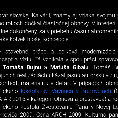
bratislavskej Kalvárii, známy aj vďaka svojm
o rokoch dočkal čiastočnej obnovy. V interiéri,
adne dokončený, sa v priebehu času nahromadi
 akejkoľvek hlbšej koncepcie.
ie stavebné práce a celková modernizácia 
cept a víziu. Tá vznikala v spolupráci správc
v
Tomáša Bujnu
a
Matúša
Gibalu
. Tomáš B
úcich realizáciách ukázal jasnú autorskú víziu
ontext, materialitu a detail. V prípadoch obno
olíckeho
kostola sv. Vavrinca v Brutovciach
(
A AR 2016 v kategórii Obnova a prestavba) a re
líckeho kostola Zvestovania Pána v Novej L
rkoviča 2009, Cena ARCH 2009, Kultúrna pam