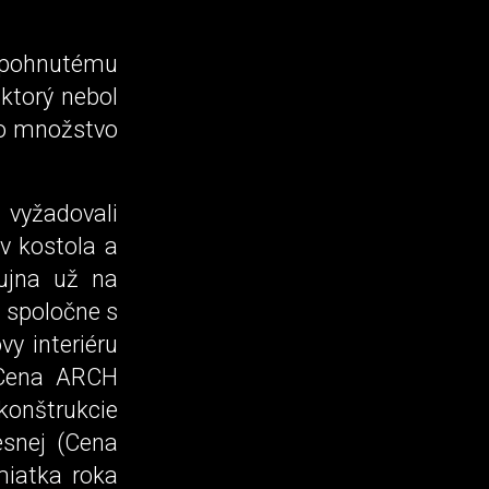
u pohnutému
 ktorý nebol
lo množstvo
vyžadovali
ov kostola a
ujna už na
, spoločne s
vy interiéru
Cena ARCH
konštrukcie
esnej (Cena
iatka roka