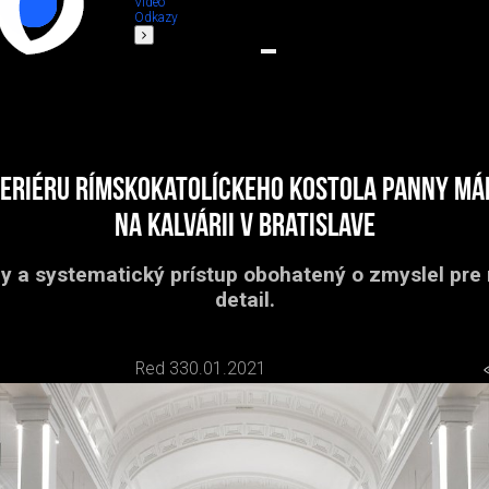
Video
Odkazy
eriéru rímskokatolíckeho kostola Panny Má
na Kalvárii v Bratislave
y a systematický prístup obohatený o zmyslel pre 
detail.
Red 3
30.01.2021