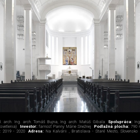
. arch. Ing. arch. Tomáš Bujna, Ing. arch. Matúš Gibala
Spolupráca:
In
svetlenia)
Investor:
farnosť Panny Márie Snežnej
Podlažná plocha:
790 
a:
2019 - 2020
Adresa:
Na Kalvárii , Bratislava - Staré Mesto, Slovensko