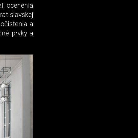
al ocenenia
atislavskej
 očistenia a
dné prvky a