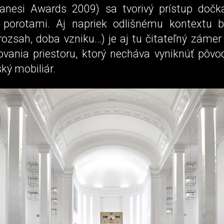
anesi Awards 2009) sa tvorivý prístup dočk
porotami. Aj napriek odlišnému kontextu br
(rozsah, doba vzniku…) je aj tu čitateľný zámer
zovania priestoru, ktorý necháva vyniknúť pôvo
ký mobiliár.