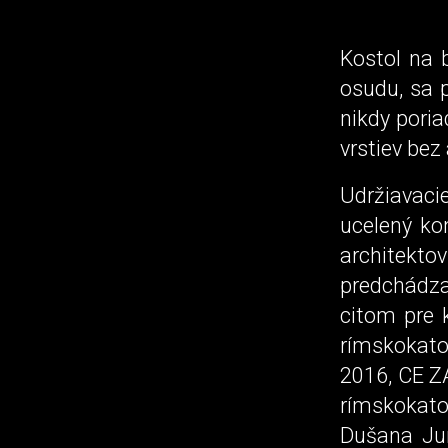
Kostol na 
osudu, sa p
nikdy pori
vrstiev bez
Udržiavac
ucelený kon
architekto
predchádzaj
citom pre k
rímskokat
2016, CE Z
rímskokato
Dušana Ju