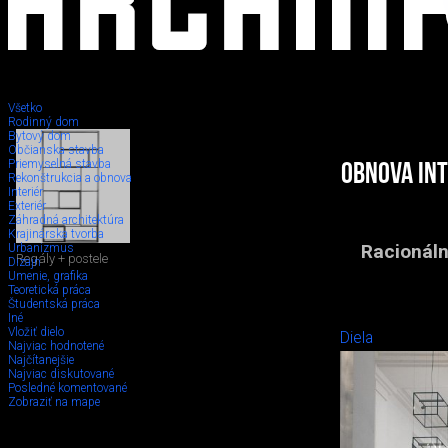
Všetko
Rodinný dom
Bytový dom
Občianska stavba
Priemyselná stavba
Obnova int
Rekonštrukcia a obnova
Interiér
Exteriér
Záhradná architektúra
Krajinárska tvorba
Racionáln
Urbanizmus
Regály + postele
Dizajn
Umenie, grafika
Teoretická práca
Študentská práca
Iné
Vložiť dielo
Diela
Najviac hodnotené
Najčítanejšie
Najviac diskutované
Posledné komentované
Zobraziť na mape