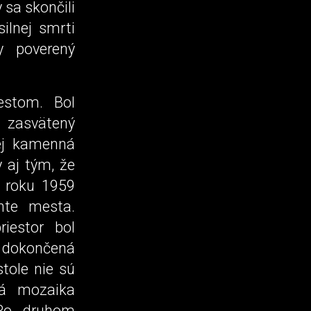
 sa skončili
ilnej smrti
y poverený
estom. Bol
 zasvätený
jej kamenná
 aj tým, že
v roku 1959
nte mesta.
riestor bol
a dokončená
tole nie sú
vá mozaika
 Po druhom