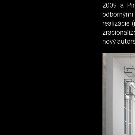
2009 a Pir
odbornými 
realizácie 
zracionali
nový autors