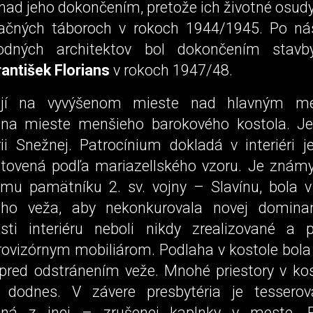
nad jeho dokončením, pretože ich životné osudy
ačných táboroch v rokoch 1944/1945. Po nás
odných architektov bol dokončením stavb
rantišek Florians
v rokoch 1947/48.
ojí na vyvýšenom mieste nad hlavným m
 na mieste menšieho barokového kostola. Je
i Snežnej. Patrocínium dokladá v interiéri 
tovená podľa mariazellského vzoru. Je známy
kemu pamätníku 2. sv. vojny – Slavínu, bola 
eho veža, aby nekonkurovala novej domina
sti interiéru neboli nikdy zrealizované a p
rovizórnym mobiliárom. Podlaha v kostole bol
 pred odstránením veže. Mnohé priestory v kos
 dodnes. V závere presbytéria je tessero
vaná z inej – zrušenej kaplnky v meste.