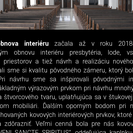
bnova interiéru
začala až v roku 2018.
kým obnovu interiéru presbytéria, lode, v
 priestorov a tiež návrh a realizáciu nového
i sme si kvalitu pôvodného zámeru, ktorý bol
Pri návrhu sme sa inšpirovali pôvodnými in
ákladným výrazovým prvkom pri návrhu mnohý
a štvorcového tvaru, uplatňujúca sa v štukovej
om mobiliári. Ďalším oporným bodom pri n
chovaných kovových interiérových prvkov, ktoré
a zdôrazniť. Veľmi cenná bola pre nás kovo
VENI SANCTE SPIRITUS”, oddeľujúca kaplnku 