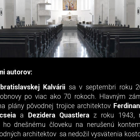
mi autorov:
bratislavskej Kalvárii
sa v septembri roku 2
j obnovy po viac ako 70 rokoch. Hlavným zá
na plány pôvodnej trojice architektov
Ferdina
cseia
a
Dezidera Quastlera
z roku 1943, 
iť ho dnešnému človeku na nerušenú kontemp
odných architektov sa nedožil vysvätenia kost