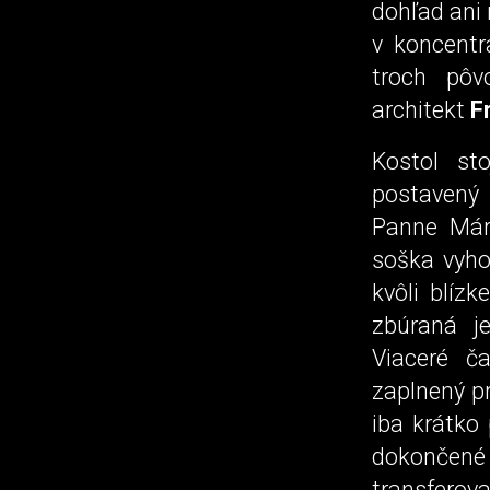
dohľad ani 
v koncentr
troch pôv
architekt
F
Kostol st
postavený
Panne Mári
soška vyho
kvôli blíz
zbúraná j
Viaceré ča
zaplnený p
iba krátko
dokončené
transfero