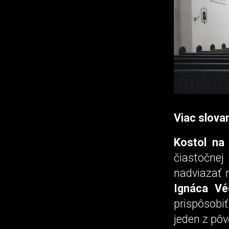
Viac slova
Kostol na 
čiastočne
nadviazať 
Ignáca Vé
prispôsob
jeden z pôv