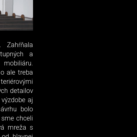
 Zahŕňala
stupných a
 mobiliáru.
o ale treba
teriérovými
ch detailov
 výzdobe aj
ávrhu bolo
 sme chceli
vá mreža s
od hlavnej