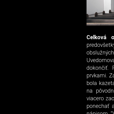
Celková o
predovšet
obslužných
Uvedomoval
dokončiť. 
prvkami. Z
bola kazet
na pôvodn
viacero za
ponechať 
nápisom “