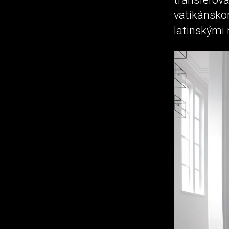
vatikánsk
latinskými 