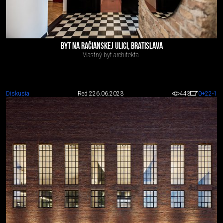
BYT NA RAČIANSKEJ ULICI, BRATISLAVA
Vlastný byt architekta.
Diskusia
Red 2
26.06.2023
443
0
+22
-1