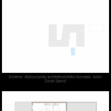
Schéma - kľúčové prvky architektonického konceptu
Autor:
Zoran Samoľ