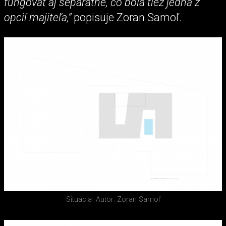
fungovať aj separátne, čo bola tiež jedna z
opcií majiteľa,”
popisuje Zoran Samoľ.
Situácia
Autor: Zoran Samoľ