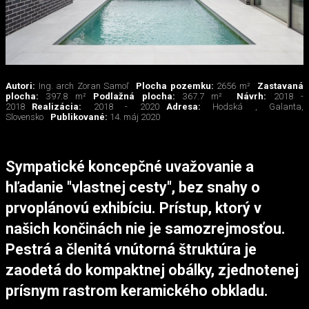
Autori:
Ing. arch Zoran Samoľ
Plocha pozemku:
2656 m²
Zastavaná
plocha:
397.8 m²
Podlažná plocha:
367.7 m²
Návrh:
2018 -
2018
Realizácia:
2018 - 2020
Adresa:
Hodská , Galanta,
Slovensko
Publikované:
14. máj 2020
Sympatické koncepčné uvažovanie a
hľadanie "vlastnej cesty", bez snahy o
prvoplánovú exhibíciu. Prístup, ktorý v
našich končinách nie je samozrejmosťou.
Pestrá a členitá vnútorná štruktúra je
zaodetá do kompaktnej obálky, zjednotenej
prísnym rastrom keramického obkladu.