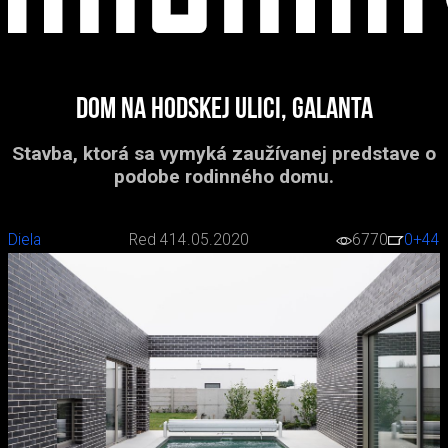
Dom na Hodskej ulici, Galanta
Stavba, ktorá sa vymyká zaužívanej predstave o
podobe rodinného domu.
Diela
Red 4
14.05.2020
6770
0
+44