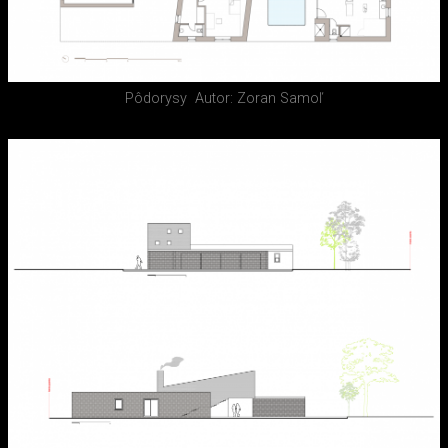
Pôdorysy
Autor: Zoran Samoľ