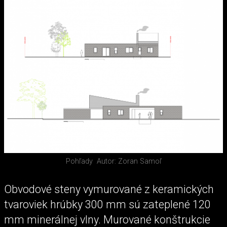
Pohľady
Autor: Zoran Samoľ
Obvodové steny vymurované z keramických
tvaroviek hrúbky 300 mm sú zateplené 120
mm minerálnej vlny. Murované konštrukcie