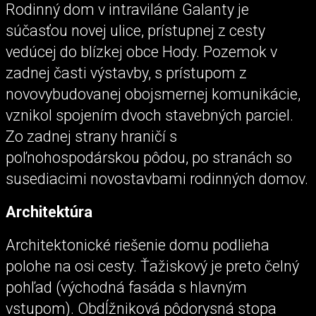
Rodinný dom v intraviláne Galanty je
súčasťou novej ulice, prístupnej z cesty
vedúcej do blízkej obce Hody. Pozemok v
zadnej časti výstavby, s prístupom z
novovybudovanej obojsmernej komunikácie,
vznikol spojením dvoch stavebných parciel.
Zo zadnej strany hraničí s
poľnohospodárskou pôdou, po stranách so
susediacimi novostavbami rodinných domov.
Architektúra
Architektonické riešenie domu podlieha
polohe na osi cesty. Ťažiskový je preto čelný
pohľad (východná fasáda s hlavným
vstupom). Obdĺžniková pôdorysná stopa