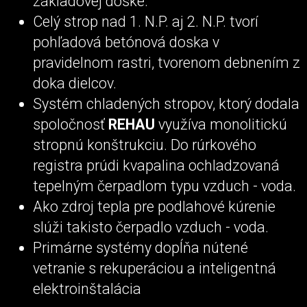
základovej doske.
Celý strop nad 1. N.P. aj 2. N.P. tvorí
pohľadová betónová doska v
pravidelnom rastri, tvorenom debnením z
doka dielcov.
Systém chladených stropov, ktorý dodala
spoločnosť
REHAU
využíva monolitickú
stropnú konštrukciu. Do rúrkového
registra prúdi kvapalina ochladzovaná
tepelným čerpadlom typu vzduch - voda.
Ako zdroj tepla pre podlahové kúrenie
slúži takisto čerpadlo vzduch - voda.
Primárne systémy dopĺňa nútené
vetranie s rekuperáciou a inteligentná
elektroinštalácia