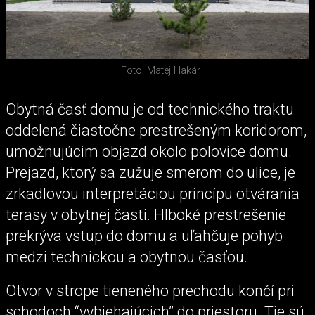
Foto: Matej Hakár
Obytná časť domu je od technického traktu
oddelená čiastočne prestrešeným koridorom,
umožnujúcim objazd okolo polovice domu.
Prejazd, ktorý sa zužuje smerom do ulice, je
zrkadlovou interpretáciou princípu otvárania
terasy v obytnej časti. Hlboké prestrešenie
prekrýva vstup do domu a uľahčuje pohyb
medzi technickou a obytnou časťou.
Otvor v strope tieneného prechodu končí pri
schodoch “vybiehajúcich” do priestoru. Tie sú