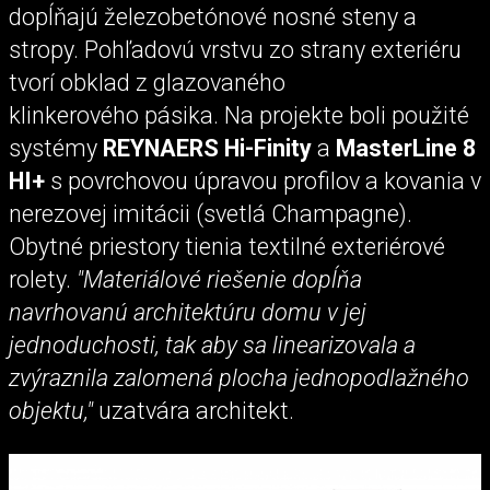
dopĺňajú železobetónové nosné steny a
stropy. Pohľadovú vrstvu zo strany exteriéru
tvorí obklad z glazovaného
klinkerového pásika. Na projekte boli použité
systémy
REYNAERS Hi-Finity
a
MasterLine 8
HI+
s povrchovou úpravou profilov a kovania v
nerezovej imitácii (svetlá Champagne).
Obytné priestory tienia textilné exteriérové
rolety.
"Materiálové riešenie dopĺňa
navrhovanú architektúru domu v jej
jednoduchosti, tak aby sa linearizovala a
zvýraznila zalomená plocha jednopodlažného
objektu,"
uzatvára architekt.