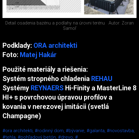
Detail osadenia bazénu a podlahy na úrovni terénu
Autor: Zoran
Samoľ
Podklady:
ORA architekti
Foto:
Matej Hakár
Použité materiály a riešenia:
Systém stropného chladenia
REHAU
Systémy
REYNAERS
Hi-Finity a MasterLine 8
HI+ s povrchovou úpravou profilov a
kovania v nerezovej imitácii (svetlá
Champagne)
#ora architekti,
#rodinný dom,
#bývanie,
#galanta,
#novostavba,
#tehla,
#pohľadový betón,
#drevo,
#