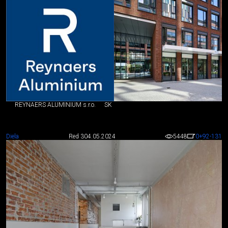
REYNAERS ALUMINIUM s.r.o.
SK
Diela
Red 3
04.05.2024
5448
0
+92
-131