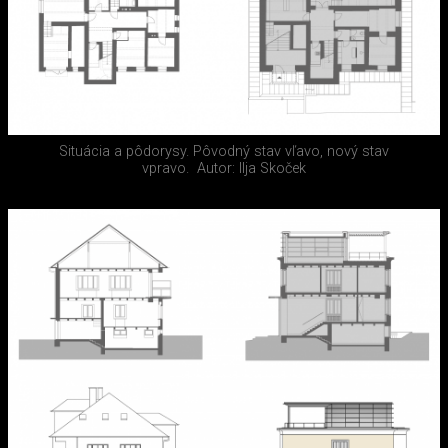
Situácia a pôdorysy. Pôvodný stav vľavo, nový stav
vpravo.
Autor: Ilja Skoček