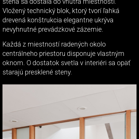
stena sa dostala do vnútra miestnosti.
Vložený technický blok, ktorý tvorí ľahká
drevená konštrukcia elegantne ukrýva
nevyhnutné prevádzkové zázemie.
Každá z miestností radených okolo
centrálneho priestoru disponuje vlastným
oknom. O dostatok svetla v interiéri sa opäť
starajú presklené steny.