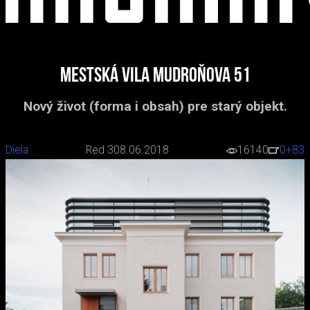
Mestská vila Mudroňova 51
Nový život (forma i obsah) pre starý objekt.
Diela
Red 3
08.06.2018
16140
0
+83