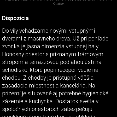
Skoček
Dispozícia
Do vily vchádzame novými vstupnými
dverami z masívneho dreva. Už pri pohľade
zvonka je jasná dimenzia vstupnej haly.
Honosný priestor s priznaným trámovým
stropom a terrazzovou podlahou ústi na
schodisko, ktoré popri recepcii vedie na
chodbu. Z chodby je prístupná väčšia
zasadacia miestnosť a kancelária. Na
prízemí je situované aj potrebné hygienické
zázemie a kuchynka. Dostatok svetla v
spoločných priestoroch zabezpečujú
presklené steny. Plné drevené obklady