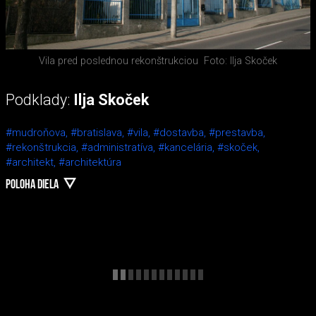
Vila pred poslednou rekonštrukciou
Foto: Ilja Skoček
Podklady:
Ilja Skoček
#mudroňova,
#bratislava,
#vila,
#dostavba,
#prestavba,
#rekonštrukcia,
#administratíva,
#kancelária,
#skoček,
#architekt,
#architektúra
POLOHA DIELA