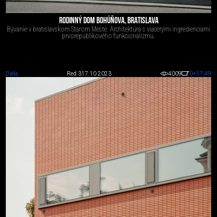
RODINNÝ DOM BOHÚŇOVA, BRATISLAVA
Bývanie v bratislavskom Starom Meste. Architektúra s viacerými ingredienciami
prvorepublikového funkcionalizmu.
Diela
Red 3
17.10.2023
4009
0
+57
-49