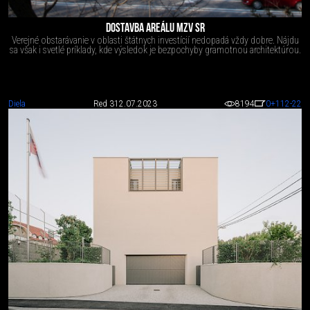
DOSTAVBA AREÁLU MZV SR
Verejné obstarávanie v oblasti štátnych investícií nedopadá vždy dobre. Nájdu
sa však i svetlé príklady, kde výsledok je bezpochyby gramotnou architektúrou.
Diela
Red 3
12.07.2023
8194
0
+112
-22