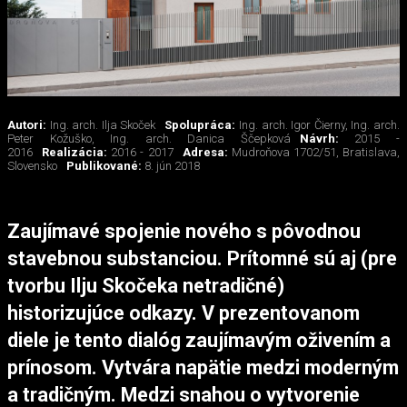
Autori:
Ing. arch. Ilja Skoček
Spolupráca:
Ing. arch. Igor Čierny, Ing. arch.
Peter Kožuško, Ing. arch. Danica Ščepková
Návrh:
2015 -
2016
Realizácia:
2016 - 2017
Adresa:
Mudroňova 1702/51, Bratislava,
Slovensko
Publikované:
8. jún 2018
Zaujímavé spojenie nového s pôvodnou
stavebnou substanciou. Prítomné sú aj (pre
tvorbu Ilju Skočeka netradičné)
historizujúce odkazy. V prezentovanom
diele je tento dialóg zaujímavým oživením a
prínosom. Vytvára napätie medzi moderným
a tradičným. Medzi snahou o vytvorenie