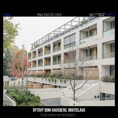
Diela
Red 3
30.05.2025
7778
1
+97
-0
BYTOVÝ DOM HAUSBERG, BRATISLAVA
Čistá práca na Palisádach...