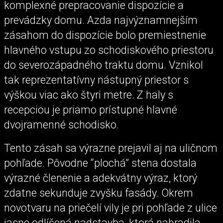
komplexné prepracovanie dispozície a
prevádzky domu. Azda najvýznamnejším
zásahom do dispozície bolo premiestnenie
hlavného vstupu zo schodiskového priestoru
do severozápadného traktu domu. Vznikol
tak reprezentatívny nástupný priestor s
výškou viac ako štyri metre. Z haly s
recepciou je priamo prístupné hlavné
dvojramenné schodisko.
Tento zásah sa výrazne prejavil aj na uličnom
pohľade. Pôvodne “plochá” stena dostala
výrazné členenie a adekvátny výraz, ktorý
zdatne sekunduje zvyšku fasády. Okrem
novotvaru na priečelí vily je pri pohľade z ulice
jasne odlíšená nadstavba, ktorá nahradila