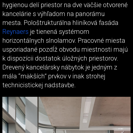
hygienou delí priestor na dve väčšie otvorené
kancelárie s výhľadom na panorámu
mesta. Pološtrukturálna hliníková fasáda
Reynaers
je tienená systémom
horizontálnych slnolamov. Pracovné miesta
usporiadané pozdĺž obvodu miestnosti majú
k dispozícii dostatok úložných priestorov.
Drevený kancelársky nábytok je jedným z
mála “mäkších” prvkov v inak strohej
technicistickej nadstavbe.