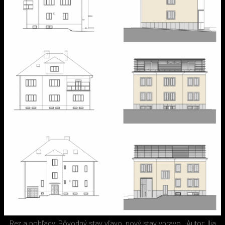
Rez a pohľady. Pôvodný stav vľavo, nový stav vpravo.
Autor: Ilja