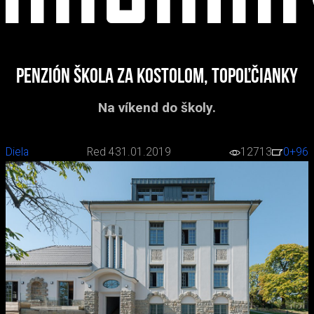
Penzión Škola za kostolom, Topoľčianky
Na víkend do školy.
Diela
Red 4
31.01.2019
12713
0
+96