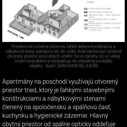
Priestorová schéma prízemia: ľahké deliace konštrukcie a
nábytkové steny siahajúce len do výšky dverí nechávajú vyniknúť
otvorený priestor pôvodných učební. Nové zásahy sú vo veľkej
miere reverzibilné a nezasahujú do stavebnej podstaty
objektu.
Autor: SAN-HUMA´90, A.DOM
Apartmány na poschodí využívajú otvorený
priestor tried, ktorý je ľahkými stavebnými
konštrukciami a nábytkovými stenami
členený na spoločenskú a spálňovú časť,
kuchynku a hygienické zázemie. Hlavný
obytný priestor od spálne opticky oddeľuje