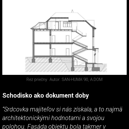
Rez priečny
Autor: SAN-HUMA´90, A.DOM
Schodisko ako dokument doby
“Srdcovka majiteľov si nás získala, a to najmä
architektonickými hodnotami a svojou
polohou. Fasáda objektu bola takmer v