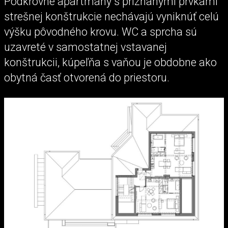
Podkrovné apartmány s priznanými prvkami
strešnej konštrukcie nechávajú vyniknúť celú
výšku pôvodného krovu. WC a sprcha sú
uzavreté v samostatnej vstavanej
konštrukcii, kúpeľňa s vaňou je obdobne ako
obytná časť otvorená do priestoru.