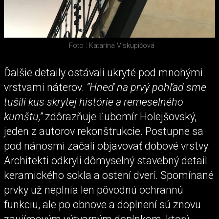
Foto : Katarína Viskupičová
Ďalšie detaily ostávali ukryté pod mnohými
vrstvami náterov.
“Hneď na prvý pohľad sme
tušili kus skrytej histórie a remeselného
kumštu,”
zdôrazňuje Ľubomír Holejšovský,
jeden z autorov rekonštrukcie. Postupne sa
pod nánosmi začali objavovať dobové vrstvy.
Architekti odkryli dômyselný stavebný detail
keramického sokla a ostení dverí. Spomínané
prvky už neplnia len pôvodnú ochrannú
funkciu, ale po obnove a doplnení sú znovu