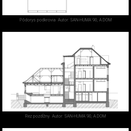
Pôdorys podkrovia
Autor: SAN-HUMA´90, A.DOM
Rez pozdĺžny
Autor: SAN-HUMA´90, A.DOM