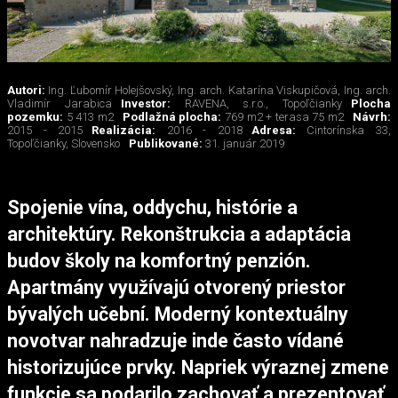
Autori:
Ing. Ľubomír Holejšovský, Ing. arch. Katarína Viskupičová, Ing. arch.
Vladimír Jarabica
Investor:
RAVENA, s.r.o., Topoľčianky
Plocha
pozemku:
5 413 m2
Podlažná plocha:
769 m2 + terasa 75 m2
Návrh:
2015 - 2015
Realizácia:
2016 - 2018
Adresa:
Cintorínska 33,
Topoľčianky, Slovensko
Publikované:
31. január 2019
Spojenie vína, oddychu, histórie a
architektúry. Rekonštrukcia a adaptácia
budov školy na komfortný penzión.
Apartmány využívajú otvorený priestor
bývalých učební. Moderný kontextuálny
novotvar nahradzuje inde často
vídané
historizujúce prvky.
Napriek výraznej zmene
funkcie sa podarilo zachovať a prezentovať