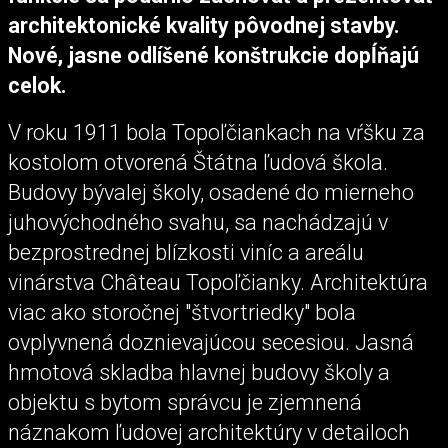
architektonické kvality pôvodnej stavby.
Nové, jasne odlíšené konštrukcie dopĺňajú
celok.
V roku 1911 bola Topoľčiankach na vŕšku za
kostolom otvorená Štátna ľudová škola.
Budovy bývalej školy, osadené do mierneho
juhovýchodného svahu, sa nachádzajú v
bezprostrednej blízkosti viníc a areálu
vinárstva Château Topoľčianky. Architektúra
viac ako storočnej "štvortriedky" bola
ovplyvnená doznievajúcou secesiou. Jasná
hmotová skladba hlavnej budovy školy a
objektu s bytom správcu je zjemnená
náznakom ľudovej architektúry v detailoch