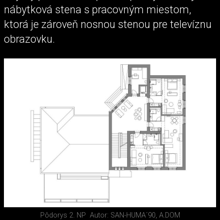
nábytková stena s pracovným miestom,
ktorá je zároveň nosnou stenou pre televíznu
obrazovku.
Pôdorys 2. NP
Autor: SAN-HUMA´90, A.DOM