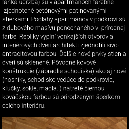
ľahká údržba) sú v apartmánoch farebne
zjednotené betónovými patinovanými
stierkami. Podlahy apartmánov v podkroví sú
z dubového masívu ponechaného v prírodnej
farbe. Repliky výplní vonkajších otvorov a
interiérových dverí architekti zjednotili sivo-
antracitovou farbou. Ďalšie nové prvky stien a
dverí sú sklenené. Pôvodné kovové
konštrukcie (zábradlie schodiska) ako aj nové
(nosníky, schodisko vedúce do podkrovia,
kľučky, sokle, madlá..) natreté čiernou
kováčskou farbou sú prirodzeným šperkom
celého interiéru.