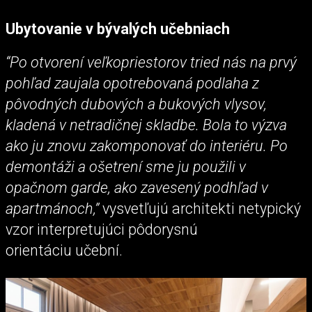
Ubytovanie v bývalých učebniach
“Po otvorení veľkopriestorov tried nás na prvý
pohľad zaujala opotrebovaná podlaha z
pôvodných dubových a bukových vlysov,
kladená v netradičnej skladbe. Bola to výzva
ako ju znovu zakomponovať do interiéru. Po
demontáži a ošetrení sme ju použili v
opačnom garde, ako zavesený podhľad v
apartmánoch,”
vysvetľujú architekti netypický
vzor interpretujúci pôdorysnú
orientáciu učební.