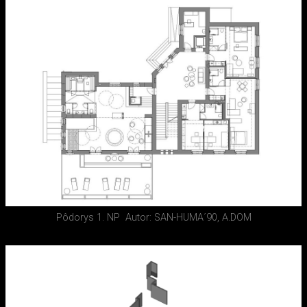
Pôdorys 1. NP
Autor: SAN-HUMA´90, A.DOM