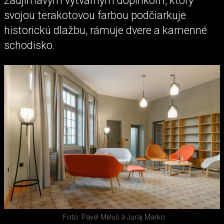
zaujímavým výtvarným doplnkom, ktorý
svojou terakotovou farbou podčiarkuje
historickú dlažbu, rámuje dvere a kamenné
schodisko.
Foto: Pavel Meluš a Juraj Marko