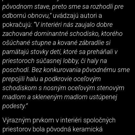
pôvodnom stave, preto sme sa rozhodli pre
odbornú obnovu,”
uvádzajú autori a
pokračujú:
“V interiéri nás zaujalo dobre
zachované dominantné schodisko, ktorého
ošúchané stupne a kované zábradlie si
pamätajú stovky detí, ktoré sa preháňali v
priestoroch súčasnej lobby, či haly na
poschodí. Bez konkurovania pôvodnému sme
prepojili halu a podkrovie oceľovým
schodiskom s nosným oceľovým stenovým
madlom a skleneným madlom ustúpenej
podesty.”
Výrazným prvkom v interiéri spoločných
priestorov bola pôvodná keramická