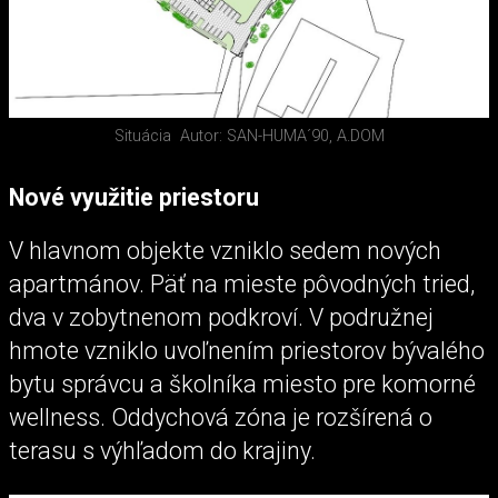
Situácia
Autor: SAN-HUMA´90, A.DOM
Nové využitie priestoru
V hlavnom objekte vzniklo sedem nových
apartmánov. Päť na mieste pôvodných tried,
dva v zobytnenom podkroví. V podružnej
hmote vzniklo uvoľnením priestorov bývalého
bytu správcu a školníka miesto pre komorné
wellness. Oddychová zóna je rozšírená o
terasu s výhľadom do krajiny.