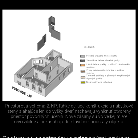
Priestorová schéma 2. NP: ľahké deliace konštrukcie a nábytkové
steny siahajúce len do výšky dverí nechávajú vyniknúť otvorený
priestor pôvodných učební. Nové zásahy sú vo veľkej miere
reverzibilné a nezasahujú do stavebnej podstaty objektu.