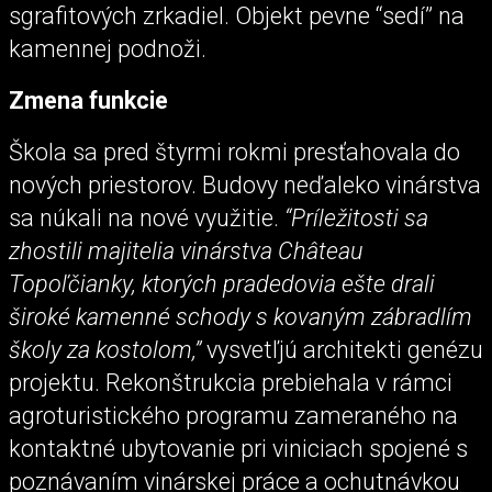
sgrafitových zrkadiel. Objekt pevne “sedí” na
kamennej podnoži.
Zmena funkcie
Škola sa pred štyrmi rokmi presťahovala do
nových priestorov. Budovy neďaleko vinárstva
sa núkali na nové využitie.
“Príležitosti sa
zhostili majitelia vinárstva Château
Topoľčianky, ktorých pradedovia ešte drali
široké kamenné schody s kovaným zábradlím
školy za kostolom,”
vysvetľjú architekti genézu
projektu. Rekonštrukcia prebiehala v rámci
agroturistického programu zameraného na
kontaktné ubytovanie pri viniciach spojené s
poznávaním vinárskej práce a ochutnávkou