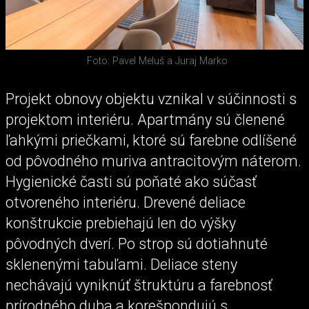
Foto: Pavel Meluš a Juraj Marko
Projekt obnovy objektu vznikal v súčinnosti s
projektom interiéru. Apartmány sú členené
ľahkými priečkami, ktoré sú farebne odlíšené
od pôvodného muriva antracitovým náterom.
Hygienické časti sú poňaté ako súčasť
otvoreného interiéru. Drevené deliace
konštrukcie prebiehajú len do výšky
pôvodných dverí. Po strop sú dotiahnuté
sklenenými tabuľami. Deliace steny
nechávajú vyniknúť štruktúru a farebnosť
prírodného duba a korešpondujú s