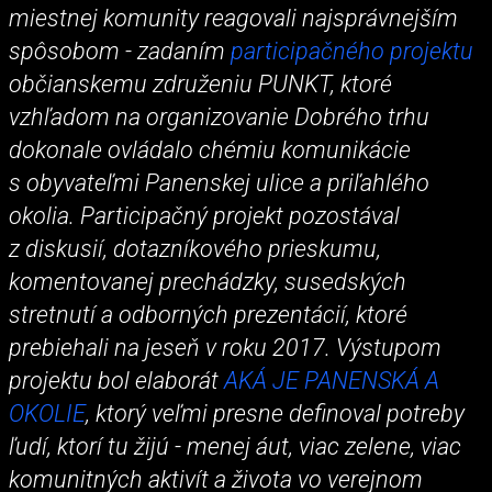
miestnej komunity reagovali najsprávnejším
spôsobom - zadaním
participačného projektu
občianskemu združeniu PUNKT, ktoré
vzhľadom na organizovanie Dobrého trhu
dokonale ovládalo chémiu komunikácie
s obyvateľmi Panenskej ulice a priľahlého
okolia. Participačný projekt pozostával
z diskusií, dotazníkového prieskumu,
komentovanej prechádzky, susedských
stretnutí a odborných prezentácií, ktoré
prebiehali na jeseň v roku 2017. Výstupom
projektu bol elaborát
AKÁ JE PANENSKÁ A
OKOLIE
, ktorý veľmi presne definoval potreby
ľudí, ktorí tu žijú - menej áut, viac zelene, viac
komunitných aktivít a života vo verejnom