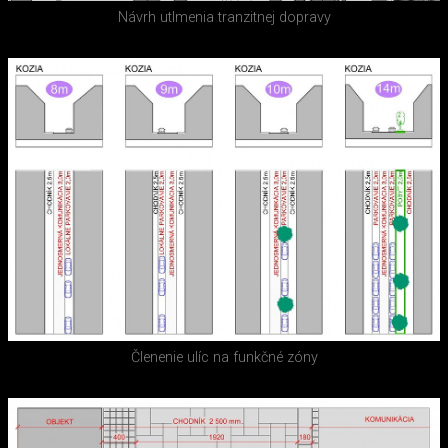
Návrh utlmenia tranzitnej dopravy
Členenie ulíc na funkčné zóny