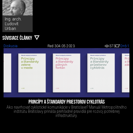
Ing. arch.
Ľudovít
Urban
SÚVISIACE ČLÁNKY
Diskusia
Red 3
04.05.2023
373
0
+6
-1
PRINCÍPY A ŠTANDARDY PRIESTOROV CYKLOTRÁS
Ako navrhovať cyklistické komunikácie v Bratislave? Manuál Metropolitného
inštitútu Bratislavy prináša prehľadné pravidlá pre rozvoj potrebnej
infraštruktúry.