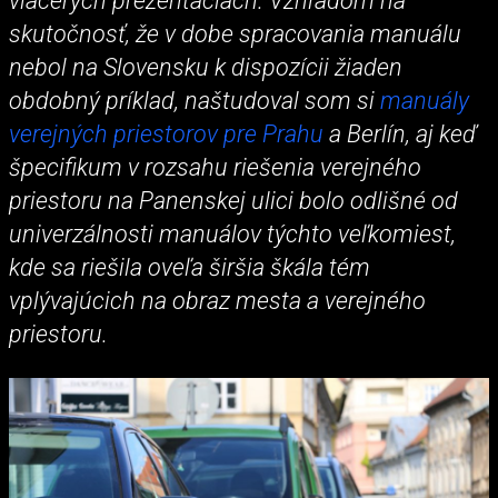
viacerých prezentáciách. Vzhľadom na
skutočnosť, že v dobe spracovania manuálu
nebol na Slovensku k dispozícii žiaden
obdobný príklad, naštudoval som si
manuály
verejných priestorov pre Prahu
a Berlín, aj keď
špecifikum v rozsahu riešenia verejného
priestoru na Panenskej ulici bolo odlišné od
univerzálnosti manuálov týchto veľkomiest,
kde sa riešila oveľa širšia škála tém
vplývajúcich na obraz mesta a verejného
priestoru.