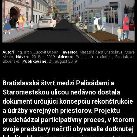
Autori:
Ing. arch. Ľudovít Urban
Investor:
Mestská časť Bratislava–Staré
Mesto
Návrh:
2018 - 2019
Adresa:
Panenská a okolie , Bratislava,
Slovensko
Publikované:
21. august 2019
Bratislavská štvrť medzi Palisádami a
Staromestskou ulicou nedávno dostala
dokument určujúci koncepciu rekonštrukcie
a údržby verejných priestorov. Projektu
predchádzal participatívny proces, v ktorom
svoje predstavy načrtli obyvatelia dotknutej