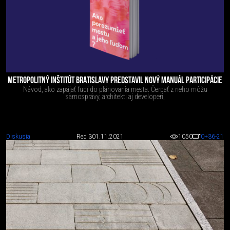
METROPOLITNÝ INŠTITÚT BRATISLAVY PREDSTAVIL NOVÝ MANUÁL PARTICIPÁCIE
Návod, ako zapájať ľudí do plánovania mesta. Čerpať z neho môžu
samosprávy, architekti aj developeri,
Diskusia
Red 3
01.11.2021
1050
0
+36
-21