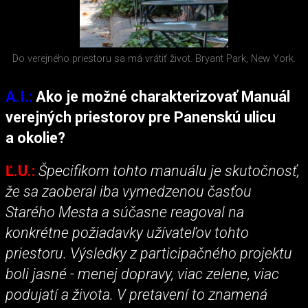
Do verejného priestoru sa má vrátiť život. Bryant Park, New York.
A.I.:
Ako je možné charakterizovať Manuál
verejných priestorov pre Panenskú ulicu
a okolie?
Ľ.U.:
Špecifikom tohto manuálu je skutočnosť,
že sa zaoberal iba vymedzenou časťou
Starého Mesta a súčasne reagoval na
konkrétne požiadavky užívateľov tohto
priestoru. Výsledky z participačného projektu
boli jasné - menej dopravy, viac zelene, viac
podujatí a života. V pretavení to znamená