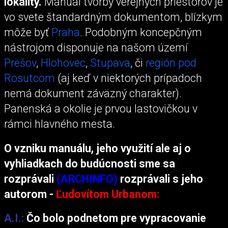
lokality.
Manuál tvorby verejných priestorov je
vo svete štandardným dokumentom, blízkym
môže byť
Praha
. Podobným koncepčným
nástrojom disponuje na našom území
Prešov
,
Hlohovec
,
Stupava
, či
región pod
Rosutcom
(aj keď v niektorých prípadoch
nemá dokument záväzný charakter).
Panenská a okolie je prvou lastovičkou v
rámci hlavného mesta.
O vzniku manuálu, jeho využití ale aj o
vyhliadkach do budúcnosti sme sa
rozprávali
(ARCHINFO)
rozprávali s jeho
autorom -
Ľudovítom Urbanom:
A.I.:
Čo bolo podnetom pre vypracovanie