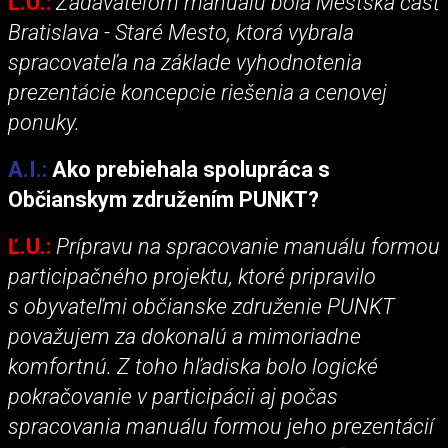
Ľ.U.:
Zadávateľom manuálu bola Mestská časť
Bratislava - Staré Mesto, ktorá vybrala
spracovateľa na základe vyhodnotenia
prezentácie koncepcie riešenia a cenovej
ponuky.
A.I.:
Ako prebiehala spolupráca s
Občianskym združením PUNKT?
Ľ.U.:
Prípravu na spracovanie manuálu formou
participačného projektu, ktoré pripravilo
s obyvateľmi občianske združenie PUNKT
považujem za dokonalú a mimoriadne
komfortnú. Z toho hľadiska bolo logické
pokračovanie v participácii aj počas
spracovania manuálu formou jeho prezentácií