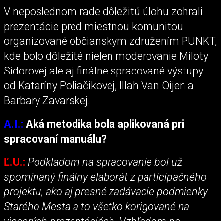
V neposlednom rade dôležitú úlohu zohrali
prezentácie pred miestnou komunitou
organizované občianskym združením PUNKT,
kde bolo dôležité nielen moderovanie Miloty
Sidorovej ale aj finálne spracované výstupy
od Kataríny Poliačikovej, Illah Van Oijen a
Barbary Zavarskej.
A.I.:
Aká metodika bola aplikovaná pri
spracovaní manuálu?
Ľ.U.:
Podkladom na spracovanie bol už
spomínaný finálny elaborát z participačného
projektu, ako aj presné zadávacie podmienky
Starého Mesta a to všetko korigované na