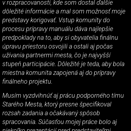
v rozpracovanosti, kde som dostal ďalšie
dôležité informácie a mal som možnosť moje
predstavy korigovať. Vstup komunity do
procesu prípravy manuálu dáva najlepšie
predpoklady na to, aby si obyvatelia finálnu
úpravu priestoru osvojili a ostali aj počas
užívania partnermi mesta, čo je najvyšší
stupeň participácie. Dôležité je teda, aby bola
miestna komunita zapojená aj do prípravy
finálneho projektu.
Musím vyzdvihnúť aj prácu podporného tímu
Starého Mesta, ktorý presne špecifikoval
rozsah zadania a očakávaný spôsob
spracovania. Súčasťou mojej práce bolo aj
niekoľko prezentácií pred predstaviteľmi