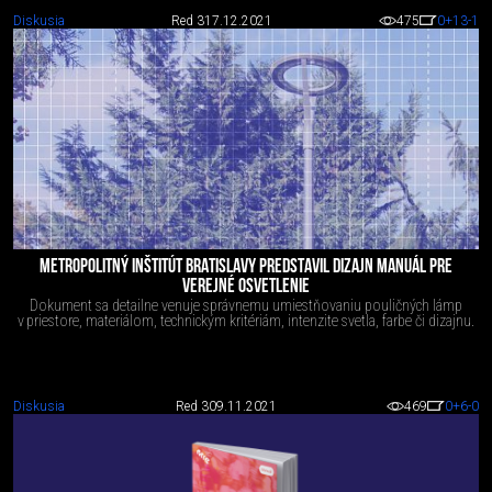
Diskusia
Red 3
17.12.2021
475
0
+13
-1
METROPOLITNÝ INŠTITÚT BRATISLAVY PREDSTAVIL DIZAJN MANUÁL PRE
VEREJNÉ OSVETLENIE
Dokument sa detailne venuje správnemu umiestňovaniu pouličných lámp
v priestore, materiálom, technickým kritériám, intenzite svetla, farbe či dizajnu.
Diskusia
Red 3
09.11.2021
469
0
+6
-0