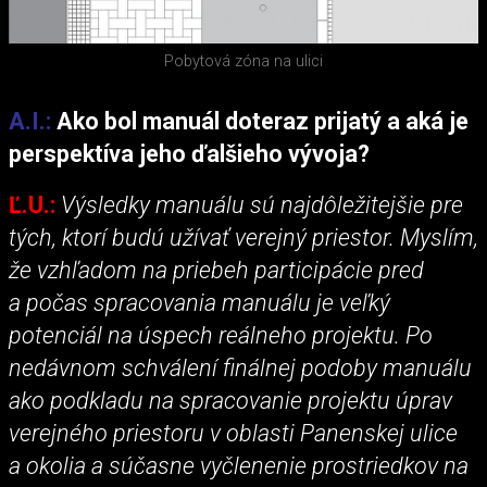
Pobytová zóna na ulici
A.I.:
Ako bol manuál doteraz prijatý a aká je
perspektíva jeho ďalšieho vývoja?
Ľ.U.:
Výsledky manuálu sú najdôležitejšie pre
tých, ktorí budú užívať verejný priestor. Myslím,
že vzhľadom na priebeh participácie pred
a počas spracovania manuálu je veľký
potenciál na úspech reálneho projektu. Po
nedávnom schválení finálnej podoby manuálu
ako podkladu na spracovanie projektu úprav
verejného priestoru v oblasti Panenskej ulice
a okolia a súčasne vyčlenenie prostriedkov na