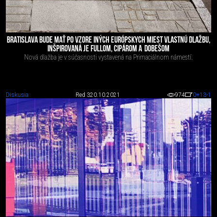
BRATISLAVA BUDE MAŤ PO VZORE INÝCH EURÓPSKYCH MIEST VLASTNÚ DLAŽBU,
INŠPIROVANÁ JE FULLOM, CIPÁROM A DOBEŠOM
Nová dlažba je v súčasnosti vystavená na Primaciálnom námestí.
Diskusia
Red 3
20.10.2021
974
0
+13
-1