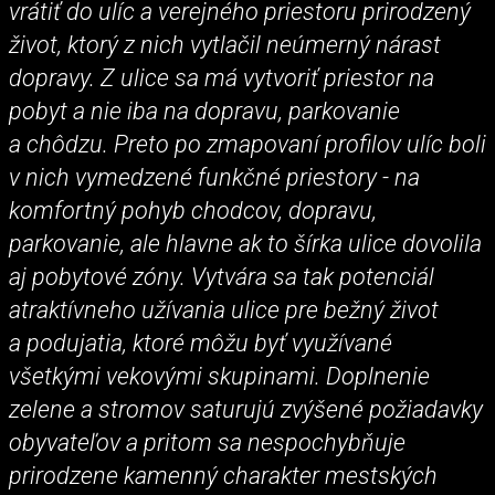
vrátiť do ulíc a verejného priestoru prirodzený
život, ktorý z nich vytlačil neúmerný nárast
dopravy. Z ulice sa má vytvoriť priestor na
pobyt a nie iba na dopravu, parkovanie
a chôdzu. Preto po zmapovaní profilov ulíc boli
v nich vymedzené funkčné priestory - na
komfortný pohyb chodcov, dopravu,
parkovanie, ale hlavne ak to šírka ulice dovolila
aj pobytové zóny. Vytvára sa tak potenciál
atraktívneho užívania ulice pre bežný život
a podujatia, ktoré môžu byť využívané
všetkými vekovými skupinami. Doplnenie
zelene a stromov saturujú zvýšené požiadavky
obyvateľov a pritom sa nespochybňuje
prirodzene kamenný charakter mestských