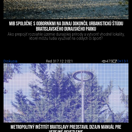
MIB SPOLOČNE S ODBORNÍKMI NA DUNAJ DOKONČIL URBANISTICKÚ ŠTÚDIU
BRATISLAVSKÉHO DUNAJSKÉHO PARKU
Ako prepojiť rozsiahle územie dunajskej prírody a vytvoriť vhodné lokality,
ktoré môžu ľudia využívať na oddych či šport?
Diskusia
Red 3
17.12.2021
475
0
+13
-1
METROPOLITNÝ INŠTITÚT BRATISLAVY PREDSTAVIL DIZAJN MANUÁL PRE