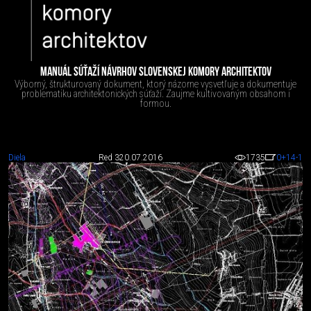
MANUÁL SÚŤAŽÍ NÁVRHOV SLOVENSKEJ KOMORY ARCHITEKTOV
Výborný, štrukturovaný dokument, ktorý názorne vysvetľuje a dokumentuje
problematiku architektonických súťaží. Zaujme kultivovaným obsahom i
formou.
Diela
Red 3
20.07.2016
1735
0
+14
-1