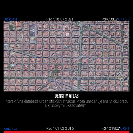
Diskusia
Red 3
18.07.2021
658
0
+13
-0
DENSITY ATLAS
Interaktívna databáza urbanistických štruktúr, ktorá umožňuje analytickú prácu
s kľúčovými ukazovateľmi.
Knižnica
Red 1
01.02.2016
1219
0
+2
-1