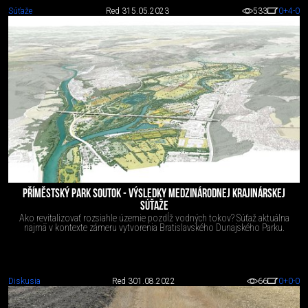
Súťaže
Red 3
15.05.2023
533
0
+4
-0
PŘÍMĚSTSKÝ PARK SOUTOK - VÝSLEDKY MEDZINÁRODNEJ KRAJINÁRSKEJ
SÚŤAŽE
Ako revitalizovať rozsiahle územie pozdĺž vodných tokov? Súťaž aktuálna
najmä v kontexte zámeru vytvorenia Bratislavského Dunajského Parku.
Diskusia
Red 3
01.08.2022
66
0
+0
-0