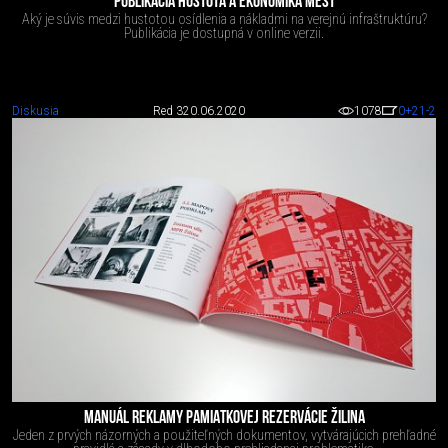
PUBLIKÁCIA HUSTOTA A EKONOMIKA MĚST
Aký je súvis medzi hustotou osídlenia a nákladmi na verejnú infraštruktúru?
Publikácia je dostupná v online verzii.
Diskusia
Red 3
20.06.2020
1078
0
+21
-2
MANUÁL REKLAMY PAMIATKOVEJ REZERVÁCIE ŽILINA
Jeden z prvých názorných a použiteľných dokumentov, vytvárajúcich prehľadné