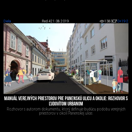
Diela
Red 4
21.08.2019
1383
0
+19
-2
MANUÁL VEREJNÝCH PRIESTOROV PRE PANENSKÚ ULICU A OKOLIE: ROZHOVOR S
ĽUDOVÍTOM URBANOM
Rozhovor s autorom dokumentu, ktorý definuje budúcu podobu verejných
priestorov v okolí Panenskej ulice.