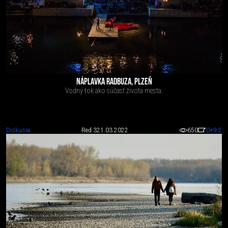
NÁPLAVKA RADBUZA, PLZEŇ
Vodný tok ako súčasť života mesta.
Diskusia
Red 3
21.03.2022
650
0
+9
-2