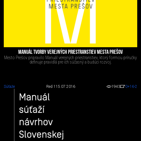
MANUÁL TVORBY VEREJNÝCH PRIESTRANSTIEV MESTA PREŠOV
Mesto Prešov pripravilo Manuál verejných priestranstiev, ktorý formou príručky
definuje pravidlá pre ich súčasný a budúci rozvoj.
Súťaže
Red 1
15.07.2016
1943
0
+16
-2