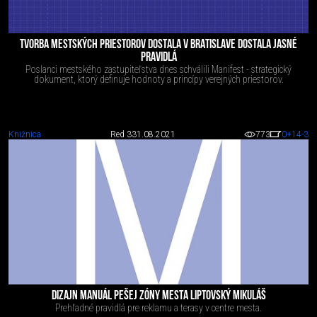
TVORBA MESTSKÝCH PRIESTOROV DOSTALA V BRATISLAVE DOSTALA JASNÉ
PRAVIDLÁ
Poslanci mestského zastupiteľstva dnes schválili Manifest - strategický
dokument, ktorý definuje hodnoty a princípy verejných priestorov.
Knižnica
Red 3
31.08.2021
773
0
+14
-3
DIZAJN MANUÁL PEŠEJ ZÓNY MESTA LIPTOVSKÝ MIKULÁŠ
Prehľadné pravidlá pre reklamu a terasy v centre mesta.