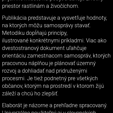
priestor rastlinám a živočíchom.
Publikácia predstavuje a vysvetľuje hodnoty,
na ktorých môžu samosprávy stavať.
Metodiku dopĺňajú princípy,
ilustrované konkrétnymi príkladmi. Viac ako
dvestostranový dokument uľahčuje
orientáciu zamestnacom samospráv, ktorých
pracovnou náplňou je plánovať územný
rozvoj a dohliadať nad pridruženými
procesmi. Je tiež podnetný pre všetkých
občanov, ktorým na prostredí v ktorom žijú
záleží a chcú ho zlepšiť.
Elaborát je názorne a prehľadne spracovaný.
Univerzálne použiteľný aj v slovenských