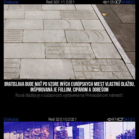
Diskusia
Red 3
01.11.2021
1050
0
+36
-21
BRATISLAVA BUDE MAŤ PO VZORE INÝCH EURÓPSKYCH MIEST VLASTNÚ DLAŽBU,
INŠPIROVANÁ JE FULLOM, CIPÁROM A DOBEŠOM
Nová dlažba je v súčasnosti vystavená na Primaciálnom námestí.
Diskusia
Red 3
20.10.2021
974
0
+13
-1