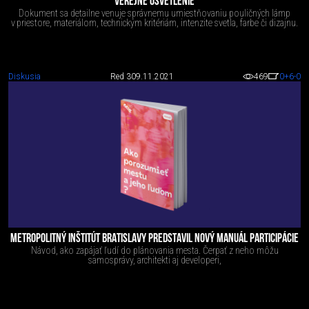
VEREJNÉ OSVETLENIE
Dokument sa detailne venuje správnemu umiestňovaniu pouličných lámp
v priestore, materiálom, technickým kritériám, intenzite svetla, farbe či dizajnu.
Diskusia
Red 3
09.11.2021
469
0
+6
-0
METROPOLITNÝ INŠTITÚT BRATISLAVY PREDSTAVIL NOVÝ MANUÁL PARTICIPÁCIE
Návod, ako zapájať ľudí do plánovania mesta. Čerpať z neho môžu
samosprávy, architekti aj developeri,