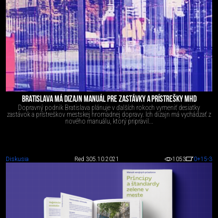
BRATISLAVA MÁ DIZAJN MANUÁL PRE ZASTÁVKY A PRÍSTREŠKY MHD
Dopravný podnik Bratislava plánuje v ďalších rokoch vymeniť desiatky
zastávok a prístreškov mestskej hromadnej dopravy. Ich dizajn má vychádzať z
nového manuálu, ktorý pripravil...
Diskusia
Red 3
05.10.2021
1053
0
+15
-3