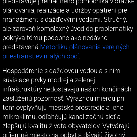
predstavuje prehľadného pomocníka v otázke
plánovania, realizácie a údržby opatrení pre
manažment s dažďovými vodami. Stručný,
ale zároveň komplexný úvod do problematiky
pokrýva tému podobne ako nedávno
predstavená
Metodiku plánovania verejných
priestranstiev malých obcí
.
Hospodárenie s dažďovou vodou a s ním
súvisiace prvky modrej a zelenej
infraštruktúry nedostávajú našich končinách
zaslúženú pozornosť. Výraznou mierou pri
tom ovplyvňujú mestské prostredie a jeho
mikroklímu, odľahčujú kanalizačnú sieť a
zlepšujú kvalitu života obyvateľov. Vytvárajú
príjemné miesto na pobyt a dávajú životný