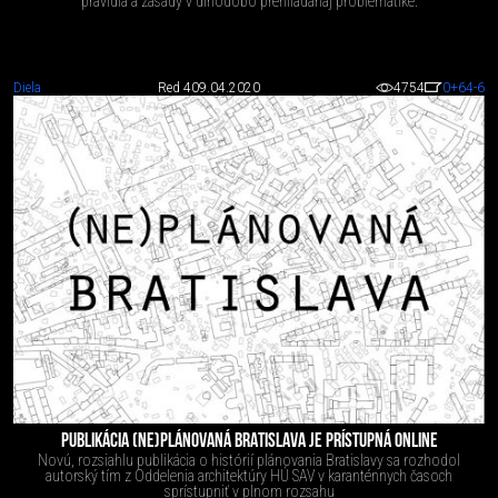
pravidlá a zásady v dlhodobo prehliadanaj problematike.
Diela
Red 4
09.04.2020
4754
0
+64
-6
PUBLIKÁCIA (NE)PLÁNOVANÁ BRATISLAVA JE PRÍSTUPNÁ ONLINE
Novú, rozsiahlu publikácia o histórií plánovania Bratislavy sa rozhodol
autorský tím z Oddelenia architektúry HÚ SAV v karanténnych časoch
sprístupniť v plnom rozsahu