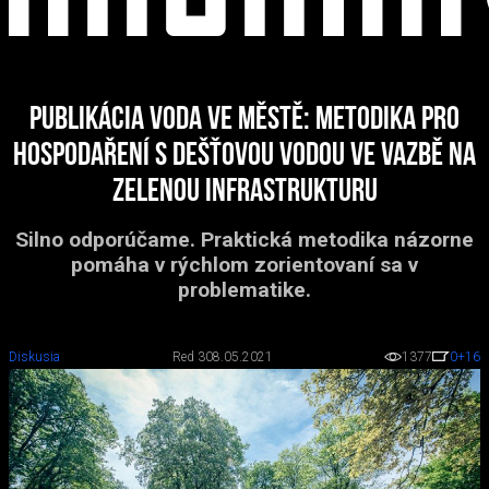
Publikácia Voda ve městě: metodika pro
hospodaření s dešťovou vodou ve vazbě na
zelenou infrastrukturu
Silno odporúčame. Praktická metodika názorne
pomáha v rýchlom zorientovaní sa v
problematike.
Diskusia
Red 3
08.05.2021
1377
0
+16