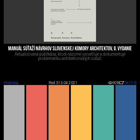
MANUÁL SÚŤAŽÍ NÁVRHOV SLOVENSKEJ KOMORY ARCHITEKTOV, II. VYDANIE
Aktualizovaná publikácia, ktorá názorne vysvetľuje a dokumentuje
problematiku architektonických súťaží.
Knižnica
Red 3
13.04.2021
928
0
+11
-0