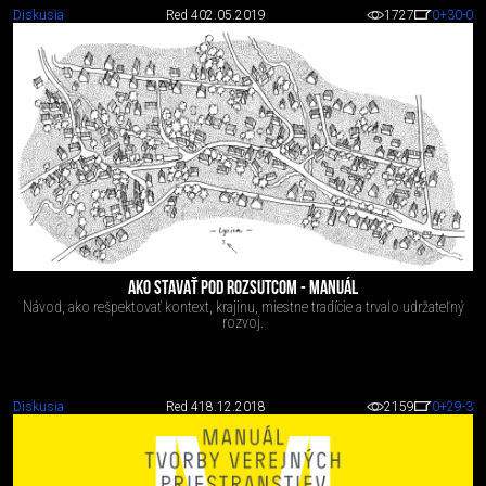
Diskusia
Red 4
02.05.2019
1727
0
+30
-0
AKO STAVAŤ POD ROZSUTCOM - MANUÁL
Návod, ako rešpektovať kontext, krajinu, miestne tradície a trvalo udržateľný
rozvoj.
Diskusia
Red 4
18.12.2018
2159
0
+29
-3