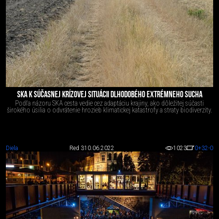
SKA K SÚČASNEJ KRÍZOVEJ SITUÁCII DLHODOBÉHO EXTRÉMNEHO SUCHA
Podľa názoru SKA cesta vedie cez adaptáciu krajiny, ako dôležitej súčasti
širokého úsilia o odvrátenie hrozieb klimatickej katastrofy a straty biodiverzity.
Diela
Red 3
10.06.2022
1023
0
+32
-0