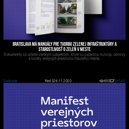
BRATISLAVA MÁ MANUÁLY PRE TVORBU ZELENEJ INFRAŠTRUKTÚRY A
STAROSTLIVOSŤ O ZELEŇ V MESTE
Dokumenty sú určené všetkým subjektom, ktoré sú súčasťou rozvoja, obnovy
a tvorby verejných priestorov hlavného mesta.
Diskusia
Red 3
26.11.2020
650
0
+14
-2