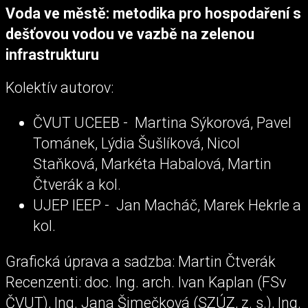
Voda ve městě: metodika pro hospodaření s
dešťovou vodou ve vazbě na zelenou
infrastrukturu
Kolektív autorov:
ČVUT UCEEB - Martina Sýkorová, Pavel
Tománek, Lýdia Šušlíková, Nicol
Staňková, Markéta Habalová, Martin
Čtverák a kol.
UJEP IEEP - Jan Macháč, Marek Hekrle a
kol.
Grafická úprava a sadzba: Martin Čtverák
Recenzenti: doc. Ing. arch. Ivan Kaplan (FSv
ČVUT), Ing. Jana Šimečková (SZÚZ, z. s.), Ing.