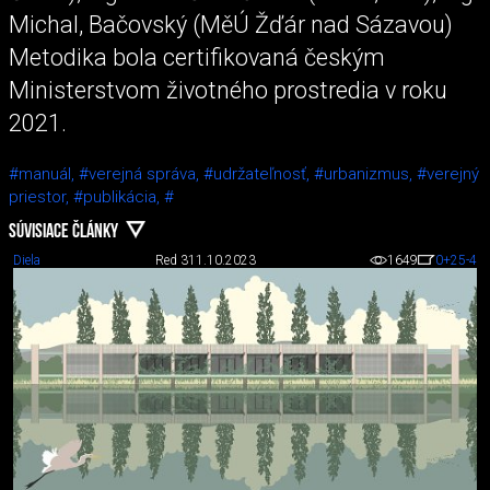
Michal, Bačovský (MěÚ Žďár nad Sázavou)
Metodika bola certifikovaná českým
Ministerstvom životného prostredia v roku
2021.
#manuál,
#verejná správa,
#udržateľnosť,
#urbanizmus,
#verejný
priestor,
#publikácia,
#
SÚVISIACE ČLÁNKY
Diela
Red 3
11.10.2023
1649
0
+25
-4