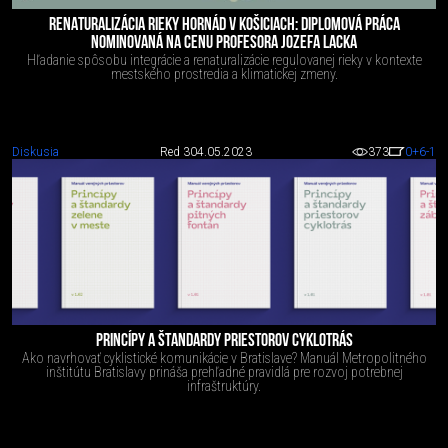
RENATURALIZÁCIA RIEKY HORNÁD V KOŠICIACH: DIPLOMOVÁ PRÁCA
NOMINOVANÁ NA CENU PROFESORA JOZEFA LACKA
Hľadanie spôsobu integrácie a renaturalizácie regulovanej rieky v kontexte
mestského prostredia a klimatickej zmeny.
Diskusia
Red 3
04.05.2023
373
0
+6
-1
PRINCÍPY A ŠTANDARDY PRIESTOROV CYKLOTRÁS
Ako navrhovať cyklistické komunikácie v Bratislave? Manuál Metropolitného
inštitútu Bratislavy prináša prehľadné pravidlá pre rozvoj potrebnej
infraštruktúry.