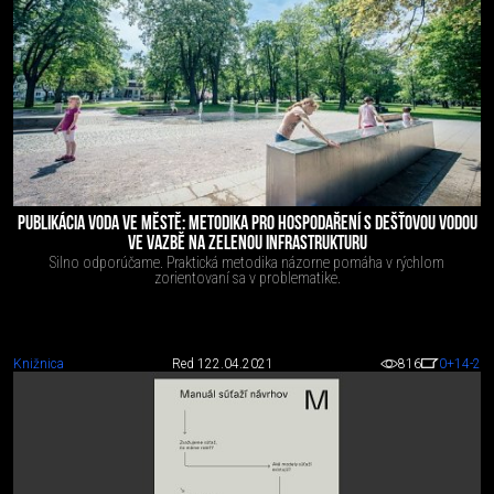
PUBLIKÁCIA VODA VE MĚSTĚ: METODIKA PRO HOSPODAŘENÍ S DEŠŤOVOU VODOU
VE VAZBĚ NA ZELENOU INFRASTRUKTURU
Silno odporúčame. Praktická metodika názorne pomáha v rýchlom
zorientovaní sa v problematike.
Knižnica
Red 1
22.04.2021
816
0
+14
-2