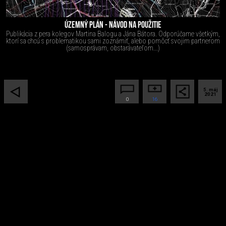
ÚZEMNÝ PLÁN - NÁVOD NA POUŽITIE
Publikácia z pera kolegov Martina Balogu a Jána Bátora. Odporúčame všetkým,
ktorí sa chcú s problematikou sami zoznámiť, alebo pomôcť svojim partnerom
(samosprávam, obstarávateľom...)
5. máj
2021
0
16