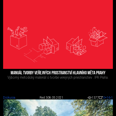
MANUÁL TVORBY VEŘEJNÝCH PROSTRANSTVÍ HLAVNÍHO MĚTA PRAHY
Výborný metodický materiál o tvorbe verejných priestranstiev . IPR Praha.
Diskusia
Red 3
08.05.2021
1377
0
+16
-1