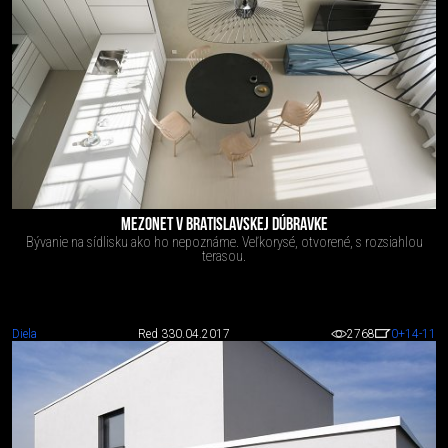
MEZONET V BRATISLAVSKEJ DÚBRAVKE
Bývanie na sídlisku ako ho nepoznáme. Veľkorysé, otvorené, s rozsiahlou
terasou.
Diela
Red 3
30.04.2017
2768
0
+14
-11