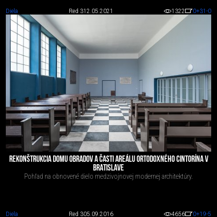
Diela
Red 3
12.05.2021
1322
0
+31
-0
REKONŠTRUKCIA DOMU OBRADOV A ČASTI AREÁLU ORTODOXNÉHO CINTORÍNA V
BRATISLAVE
Pohľad na obnovené dielo medzivojnovej modernej architektúry.
Diela
Red 3
05.09.2016
4656
0
+19
-5