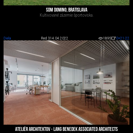
SDM DOMINO, BRATISLAVA
Kultivované zázemie športoviska.
Diela
Red 3
14.04.2022
1895
0
+21
-22
ATELIÉR ARCHITEKTOV - LANG BENEDEK ASSOCIATED ARCHITECTS