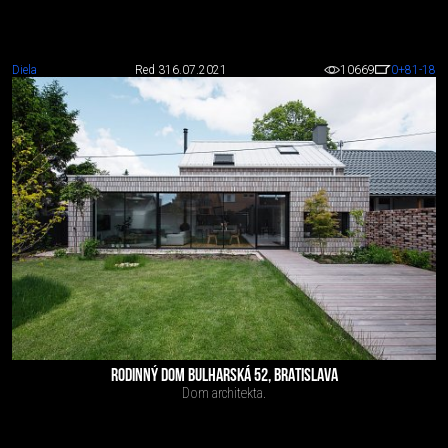
Diela
Red 3
16.07.2021
10669
0
+81
-18
RODINNÝ DOM BULHARSKÁ 52, BRATISLAVA
Dom architekta.