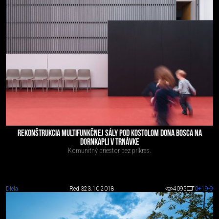
REKONŠTRUKCIA MULTIFUNKČNEJ SÁLY POD KOSTOLOM DONA BOSCA NA
DORNKAPLI V TRNÁVKE
Komunitný priestor bez príkras.
Diela
Red 3
23.10.2018
4095
0
+19
-9