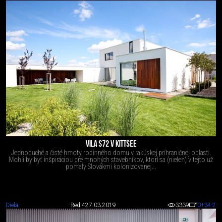
VILA S72 V KITTSEE
Jednoduché a čisté hmoty rodinného domu v rakúskej príhraničnej oblasti.
Mohli by byť inšpiráciou pre mnohých stavebníkov, ktorí sa (nielen) v tejto už
pomaly Slovákmi kolonizovanej...
Diela
Red 4
27.03.2019
3339
0
+34
-2