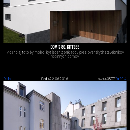
DOM S 80, KITTSEE
Možno aj toto by mohol byť jeden z príkladov pre slovenských stavebníkov
rodinných domov.
Diela
Red 4
23.06.2016
4405
0
+29
-4