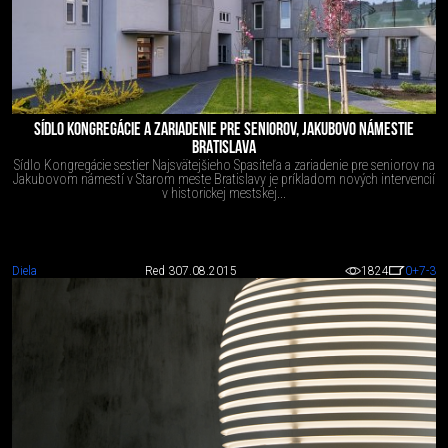
SÍDLO KONGREGÁCIE A ZARIADENIE PRE SENIOROV, JAKUBOVO NÁMESTIE
BRATISLAVA
Sídlo Kongregácie sestier Najsvätejšieho Spasiteľa a zariadenie pre seniorov na
Jakubovom námestí v Starom meste Bratislavy je príkladom nových intervencií
v historickej mestskej...
Diela
Red 3
07.08.2015
1824
0
+7
-3