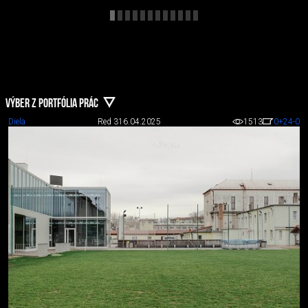
VÝBER Z PORTFÓLIA PRÁC
Diela
Red 3
16.04.2025
1513
0
+24
-0