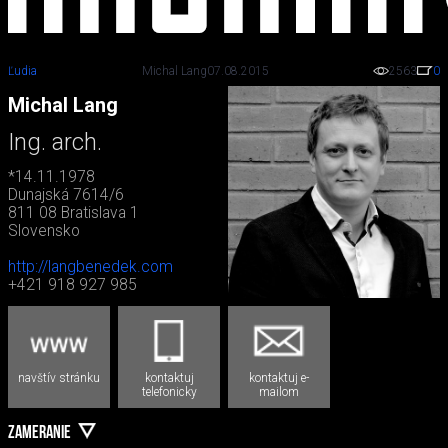
Ľudia
Michal Lang
07.08.2015
2563
0
Michal Lang
Ing. arch.
*14.11.1978
Dunajská 7614/6
811 08 Bratislava 1
Slovensko
http://langbenedek.com
+421 918 927 985
navštív stránku
kontaktuj
kontaktuj e-
telefonicky
mailom
ZAMERANIE