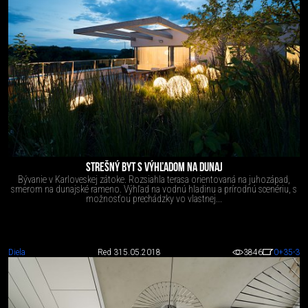
STREŠNÝ BYT S VÝHĽADOM NA DUNAJ
Bývanie v Karloveskej zátoke. Rozsiahla terasa orientovaná na juhozápad,
smerom na dunajské rameno. Výhľad na vodnú hladinu a prírodnú scenériu, s
možnosťou prechádzky vo vlastnej...
Diela
Red 3
15.05.2018
3846
0
+35
-3