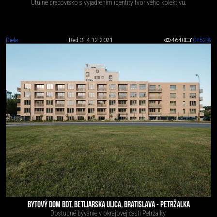
Útulné pracovisko s vyjadrením identity tvorivého kolektívu.
Diela
Red 3
14.12.2021
4640
0
+52
-8
BYTOVÝ DOM BDT, BETLIARSKA ULICA, BRATISLAVA - PETRŽALKA
Dostupné bývanie v okrajovej časti Petržalky.