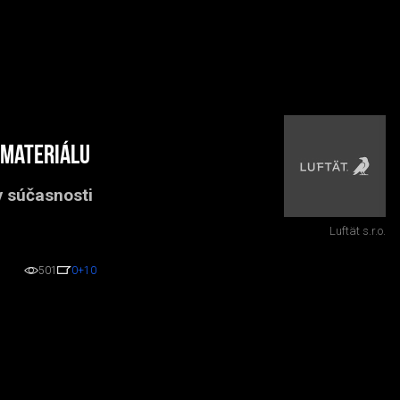
 Materiálu
v súčasnosti
Luftät s.r.o.
501
0
+10