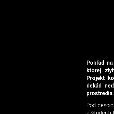
Pohľad na 
ktorej zly
Projekt Iko
dekád ned
prostredia.
Pod gescio
a študenti 