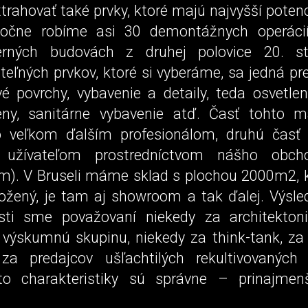
trahovať také prvky, ktoré majú najvyšší poten
 Ročne robíme asi 30 demontážnych operácií
erných budovách z druhej polovice 20. st
teľných prvkov, ktoré si vyberáme, sa jedná p
vé povrchy, vybavenie a detaily, teda osvetlen
eny, sanitárne vybavenie atď. Časť tohto m
o veľkom ďalším profesionálom, druhú časť
užívateľom prostredníctvom nášho obcho
om). V Bruseli máme sklad s plochou 2000m2, k
ložený, je tam aj showroom a tak ďalej. Výsle
ti sme považovaní niekedy za architektonic
 výskumnú skupinu, niekedy za think-tank, za
 za predajcov ušľachtilých rekultivovaných 
eto charakteristiky sú správne – prinajme