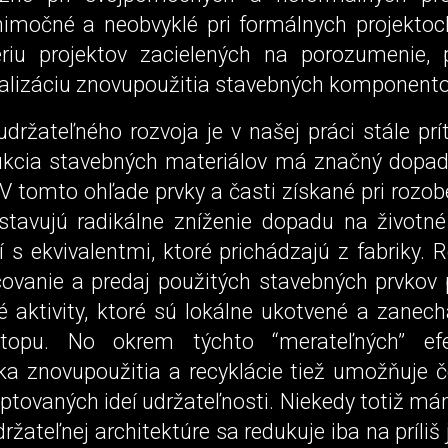
imočné a neobvyklé pri formálnych projekto
ériu projektov zacielených na porozumenie,
nalizáciu znovupoužitia stavebných komponento
udržateľného rozvoja je v našej práci stále pr
dukcia stavebných materiálov má značný dopad
 V tomto ohľade prvky a časti získané pri rozo
stavujú radikálne zníženie dopadu na životné 
 s ekvivalentmi, ktoré prichádzajú z fabriky. 
ovanie a predaj použitých stavebných prvkov 
 aktivity, ktoré sú lokálne ukotvené a zanech
stopu. No okrem týchto “merateľných” e
ka znovupoužitia a recyklácie tiež umožňuje č
ptovaných ideí udržateľnosti. Niekedy totiž má
ržateľnej architektúre sa redukuje iba na príli