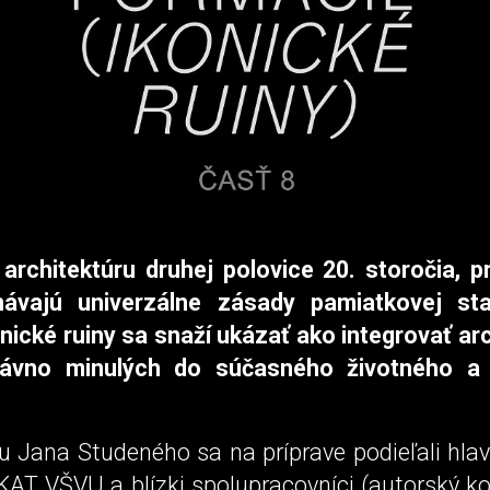
architektúru druhej polovice 20. storočia, p
hávajú univerzálne zásady pamiatkovej star
nické ruiny sa snaží ukázať ako integrovať ar
ávno minulých do súčasného životného a 
u Jana Studeného sa na príprave podieľali hlav
KAT VŠVU a blízki spolupracovníci (autorský kol