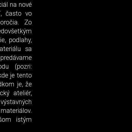
ciál na nové
, často vo
oročia. Zo
redovšetkým
ie, podlahy,
ateriálu sa
 predávame
du (pozri:
de je tento
dkom je, že
ký ateliér,
 výstavných
materiálov.
nšom istým