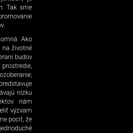
ch. Tak sme
 promovanie
v.
ítomná. Ako
 na životné
beraní budov
prostredie,
Rozoberanie,
predstavuje
ávajú nízku
fektov nám
eliť výzvam
me pocit, že
š jednoduché