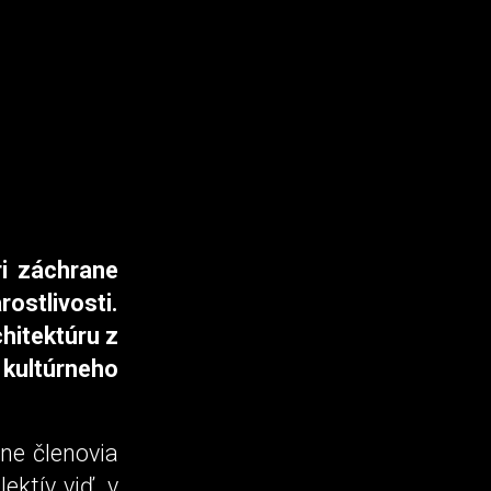
ri záchrane
ostlivosti.
chitektúru z
kultúrneho
ne členovia
ektív viď. v