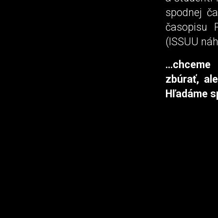
spodnej ča
časopisu 
(ISSUU náh
…chceme n
zbúrať, al
Hľadáme sp