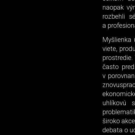
naopak výn
rozbehli s
a profesio
Myšlienka 
viete, pro
prostredie.
často pred
v porovnaní
znovusprac
ekonomické
uhlíkovú 
problemati
široko akce
debata o ud