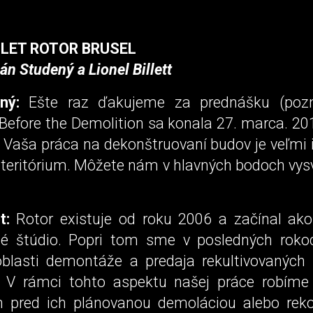
LLET ROTOR BRUSEL
n Studený a Lionel Billett
ný:
Ešte raz ďakujeme za prednášku (pozn.
Before the Demolition sa konala 27. marca. 2
. Vaša práca na dekonštruovaní budov je veľmi 
 teritórium. Môžete nám v hlavných bodoch vysv
t:
Rotor existuje od roku 2006 a začínal ako
 štúdio. Popri tom sme v posledných rokoc
 oblasti demontáže a predaja rekultivovaných
. V rámci tohto aspektu našej práce robíme 
 pred ich plánovanou demoláciou alebo reko