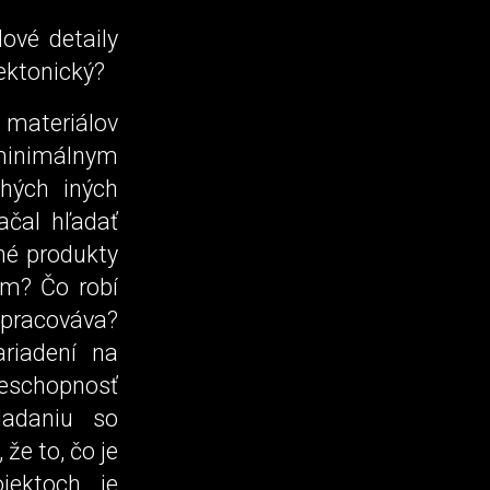
ové detaily
tektonický?
 materiálov
 minimálnym
hých iných
ačal hľadať
né produkty
om? Čo robí
pracováva?
ariadení na
neschopnosť
ladaniu so
že to, čo je
ektoch, je