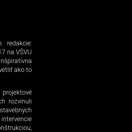
 redakcie:
017 na VŠVU
inšpiratívna
etliť ako to
 projektové
h rozvinuli
 stavebných
intervencie
nštrukciou,