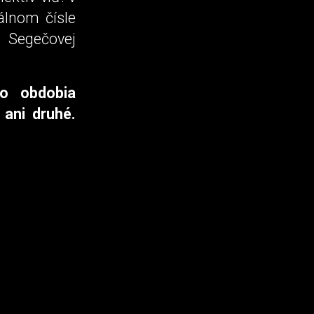
álnom čísle
 Segečovej
ho obdobia
 ani druhé.