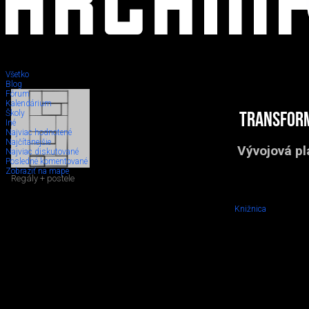
Všetko
Blog
Fórum
Kalendárium
Školy
Transform
Iné
Najviac hodnotené
Najčítanejšie
Vývojová pl
Najviac diskutované
Posledné komentované
Zobraziť na mape
Regály + postele
Knižnica