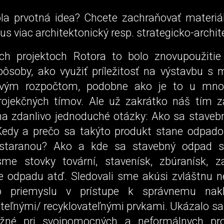
a prvotná idea? Chcete zachraňovať materiál
kus viac architektonický resp. strategicko-archi
h projektoch Rotora to bolo znovupoužitie
ôsoby, ako využiť príležitosť na výstavbu s
ovým rozpočtom, podobne ako je to u mno
ojekčných tímov. Ale už zakrátko náš tím z
a zdanlivo jednoduché otázky: Ako sa staveb
Kedy a prečo sa takýto produkt stane odpad
staranou? Ako a kde sa stavebný odpad s
 sme stovky tovární, stavenísk, zbúranísk, z
e odpadu atď. Sledovali sme akúsi zvláštnu 
o priemyslu v prístupe k správnemu nak
eľnými/ recyklovateľnými prvkami. Ukázalo sa, 
žné pri svojpomocných a neformálnych proj