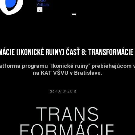
Video
Odkazy
ácie (Ikonické ruiny) časť 8: Transformácie
atforma programu "Ikonické ruiny" prebiehajúcom 
na KAT VŠVU v Bratislave.
Red 4
07.04.2018