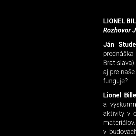
LIONEL BI
Rozhovor Já
Ján Stude
prednáška 
Bratislava)
aj pre naše
funguje?
Lionel Bille
a výskumné
aktivity v
materiálov
v budovách