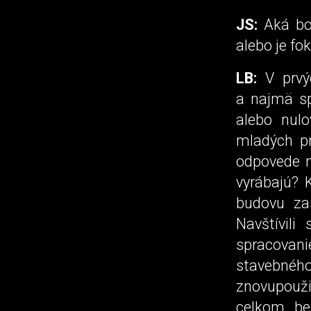
JS:
Aká bol
alebo je fo
LB:
V prvýc
a najmä sp
alebo nul
mladých pr
odpovede n
vyrábajú? 
budovu za
Navštívili
spracovani
stavebnéh
znovupoužit
celkom be