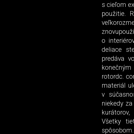
s cieľom ex
použitie.
veľkorozm
znovupouži
o interiéro
deliace st
predáva v
konečným 
rotordc. c
materiál u
v súčasnos
niekedy za
kurátorov,
Všetky ti
spôsobom.