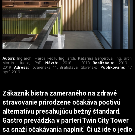
Autori:
Ing.arch. Maroš Fečík, Ing. arch. Katarína Bergerová, Ing. arch.
Martin Hudec, PhD.
Návrh:
2018 - 2018
Realizácia:
2019 -
2019
Adresa:
Továrenská 11, Bratislava, Slovensko
Publikované:
17.
apríl 2019
Zákazník bistra zameraného na zdravé
stravovanie prirodzene očakáva poctivú
alternatívu presahujúcu bežný štandard.
Gastro prevádzka v parteri Twin City Tower
sa snaží očakávania naplniť. Či už ide o jedlo