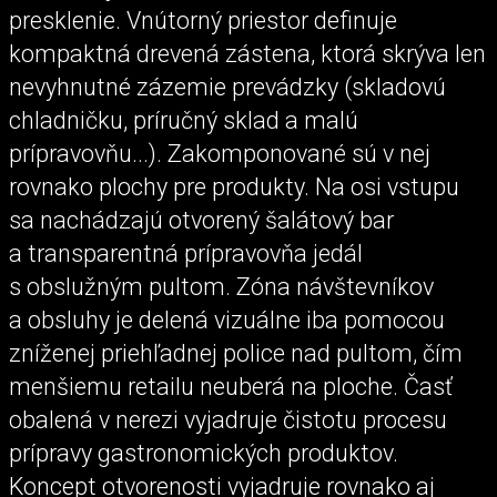
presklenie. Vnútorný priestor definuje
kompaktná drevená zástena, ktorá skrýva len
nevyhnutné zázemie prevádzky (skladovú
chladničku, príručný sklad a malú
prípravovňu...). Zakomponované sú v nej
rovnako plochy pre produkty. Na osi vstupu
sa nachádzajú otvorený šalátový bar
a transparentná prípravovňa jedál
s obslužným pultom. Zóna návštevníkov
a obsluhy je delená vizuálne iba pomocou
zníženej priehľadnej police nad pultom, čím
menšiemu retailu neuberá na ploche. Časť
obalená v nerezi vyjadruje čistotu procesu
prípravy gastronomických produktov.
Koncept otvorenosti vyjadruje rovnako aj