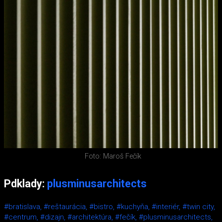
Foto: Maroš Fečík
Pdklady:
plusminusarchitects
#bratislava,
#reštaurácia,
#bistro,
#kuchyňa,
#interiér,
#twin city,
#centrum,
#dizajn,
#architektúra,
#fečík,
#plusminusarchitects,