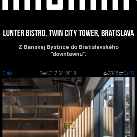
Lunter bistro, Twin City Tower, Bratislava
Z Banskej Bystrice do Bratislavského
"downtownu".
Diela
Red 3
17.04.2019
2345
0
+29