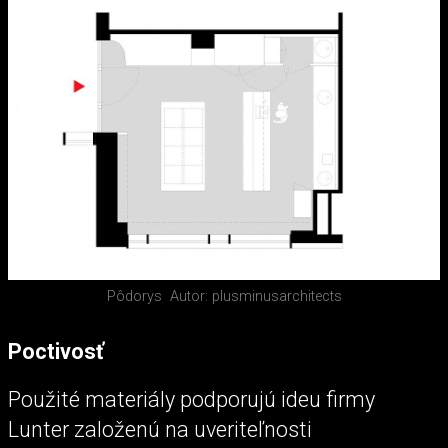
Pôdorys
Autor: plusminusarchitects
Poctivosť
Použité materiály podporujú ideu firmy
Lunter založenú na uveriteľnosti