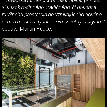
"Prevádzka Lunter bistra má ambíciu priniesť
aj kúsok rodinného, tradičného, či dokonca
rurálneho prostredia do vznikajúceho nového
centra mesta s dynamickým životným štýlom,"
dodáva Martin Hudec.