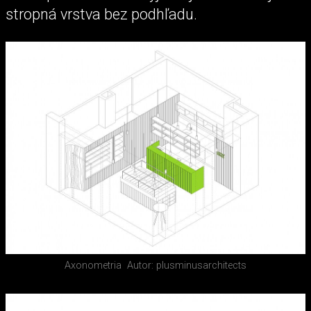
stropná vrstva bez podhľadu.
Axonometria
Autor: plusminusarchitects