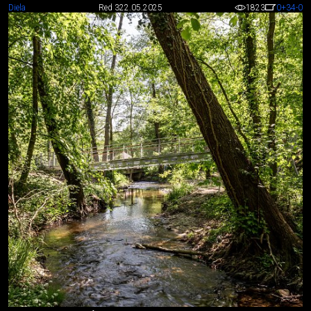
Diela
Red 3
22.05.2025
1823
0
+34
-0