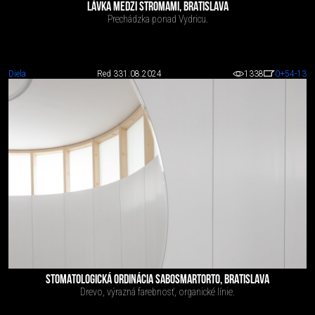
LÁVKA MEDZI STROMAMI, BRATISLAVA
Prechádzka ponad Vydricu.
Diela
Red 3
31.08.2024
1338
0
+54
-13
STOMATOLOGICKÁ ORDINÁCIA SABOSMARTORTO, BRATISLAVA
Drevo, výrazná farebnosť, organické línie.