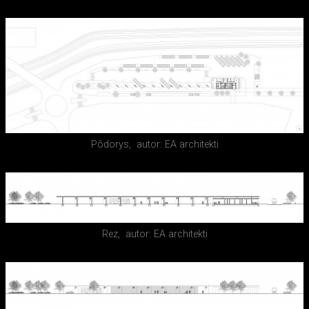
Pôdorys,
autor: EA architekti
Rez,
autor: EA architekti