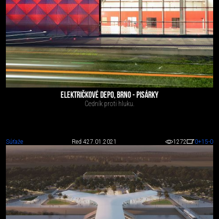
ELEKTRIČKOVÉ DEPO, BRNO - PISÁRKY
Cedník proti hluku.
Súťaže
Red 4
27.01.2021
1272
0
+15
-0