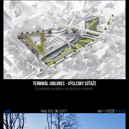
TERMINÁL JABLONEC - VÝSLEDKY SÚŤAŽE
Slovenský kolektív na druhom mieste.
Diela
Red 3
07.08.2017
1102
0
+16
-0