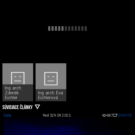
Ing. arch.
Zdeněk
Ing. arch. Eva
Eichler
Eichlerová
SÚVISIACE ČLÁNKY
Diela
Red 3
29.09.2023
687
0
+20
-19