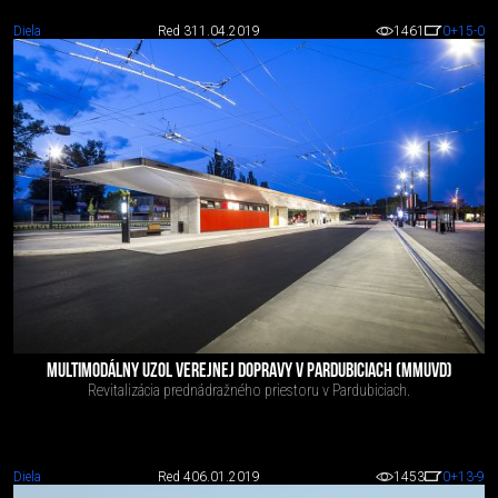
Diela
Red 3
11.04.2019
1461
0
+15
-0
MULTIMODÁLNY UZOL VEREJNEJ DOPRAVY V PARDUBICIACH (MMUVD)
Revitalizácia prednádražného priestoru v Pardubiciach.
Diela
Red 4
06.01.2019
1453
0
+13
-9