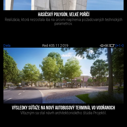
HASIČSKÝ POLYGÓN, VELKÉ POŘÍČÍ
Realizácia, ktorá nezostala iba na úrovni naplnenia požadovaných technických
parametrov.
Diela
Red 4
05.11.2019
683
0
+1
-0
VÝSLEDKY SÚŤAŽE NA NOVÝ AUTOBUSOVÝ TERMINÁL VO VODŇANOCH
Víťazným sa stal návrh architektonického štúdia Projektil.