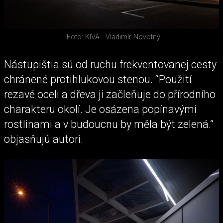
Foto: KIVA - Vladimír Novotný
Nástupištia sú od ruchu frekventovanej cesty
chránené protihlukovou stenou. “Použití
rezavé oceli a dřeva ji začleňuje do přírodního
charakteru okolí. Je osázena popínavými
rostlinami a v budoucnu by měla být zelená.”
objasňujú autori.