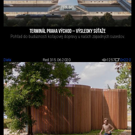
TERMINÁL PRAHA VÝCHOD – VÝSLEDKY SÚŤAŽE
Pohľad do budúcnosti koľajovej dopravy u našich západných susedov.
Diela
Red 3
15.06.2020
1257
0
+22
-2