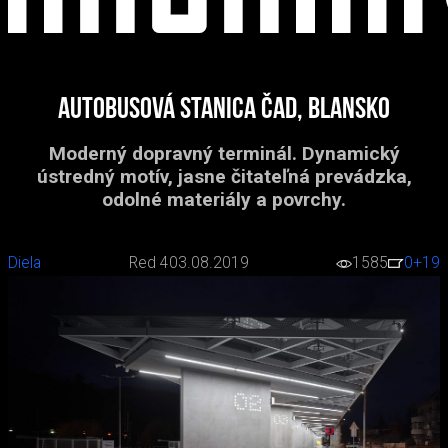
Autobusová stanica ČAD, Blansko
Moderný dopravný terminál. Dynamický
ústredný motív, jasne čitateľná prevádzka,
odolné materiály a povrchy.
Diela
Red 4
03.08.2019
1585
0
+19