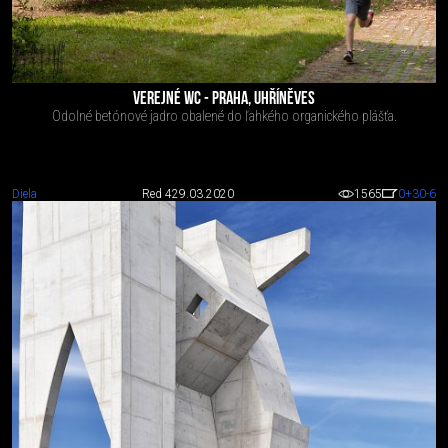
VEREJNÉ WC - PRAHA, UHŘÍNĚVES
Odolné betónové jadro obalené do ľahkého organického plášťa.
Diela
Red 4
29.03.2020
1565
0
+30
-6