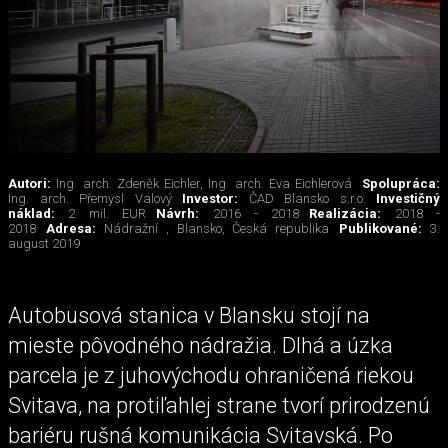
Autori:
Ing. arch. Zdeněk Eichler, Ing. arch. Eva Eichlerová
Spolupráca:
Ing. arch. Přemysl Valový
Investor:
ČAD Blansko s.r.o.
Investičný
náklad:
2 mil. EUR
Návrh:
2016 - 2018
Realizácia:
2018 -
2018
Adresa:
Nádražní , Blansko, Česká republika
Publikované:
3.
august 2019
Autobusová stanica v Blansku stojí na
mieste pôvodného nádražia. Dlhá a úzka
parcela je z juhovýchodu ohraničená riekou
Svitava, na protiľahlej strane tvorí prirodzenú
bariéru rušná komunikácia Svitavská. Po