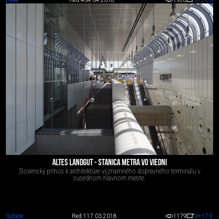
ALTES LANDGUT - STANICA METRA VO VIEDNI
Slovenský prínos k architektúre významného dopravného terminálu v
susednom hlavnom meste.
Súťaže
Red 1
17.03.2018
1179
0
+17
-2