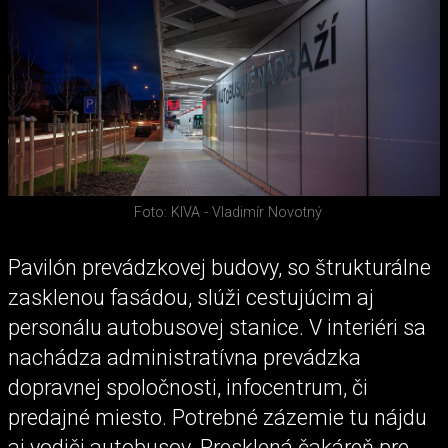
Foto: KIVA - Vladimír Novotný
Pavilón prevádzkovej budovy, so štrukturálne
zasklenou fasádou, slúži cestujúcim aj
personálu autobusovej stanice. V interiéri sa
nachádza administratívna prevádzka
dopravnej spoločnosti, infocentrum, či
predajné miesto. Potrebné zázemie tu nájdu
aj vodiči autobusov. Presklená čakáreň pre