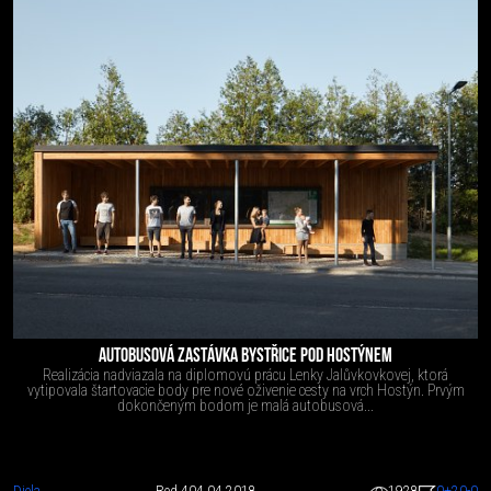
AUTOBUSOVÁ ZASTÁVKA BYSTŘICE POD HOSTÝNEM
Realizácia nadviazala na diplomovú prácu Lenky Jalůvkovkovej, ktorá
vytipovala štartovacie body pre nové oživenie cesty na vrch Hostýn. Prvým
dokončeným bodom je malá autobusová...
Diela
Red 4
04.04.2018
1928
0
+20
-0