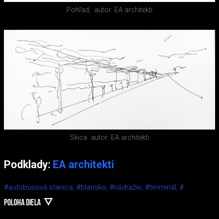
Pohľad,
autor: EA architekti
Skica
autor: EA architekti
Podklady:
EA architekti
#autobusová stanica,
#blansko,
#nádražie,
#terminál,
#
POLOHA DIELA