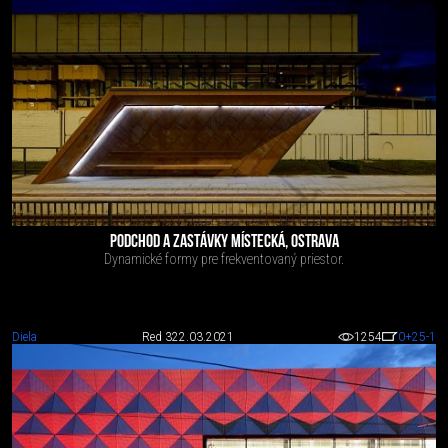
PODCHOD A ZASTÁVKY MÍSTECKÁ, OSTRAVA
Dynamické formy pre frekventovaný priestor.
Diela
Red 3
22.03.2021
1254
0
+25
-1