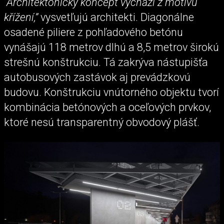
“Architektonický koncept vychází z motivu
křížení,”
vysvetľujú architekti. Diagonálne
osadené piliere z pohľadového betónu
vynášajú 118 metrov dlhú a 8,5 metrov širokú
strešnú konštrukciu. Tá zakrýva nástupišťa
autobusových zastávok aj prevádzkovú
budovu. Konštrukciu vnútorného objektu tvorí
kombinácia betónových a oceľových prvkov,
ktoré nesú transparentný obvodový plášť.