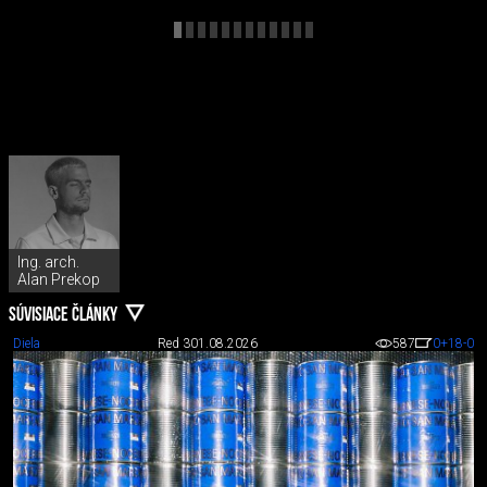
Ing. arch.
Alan Prekop
SÚVISIACE ČLÁNKY
Diela
Red 3
01.08.2026
587
0
+18
-0