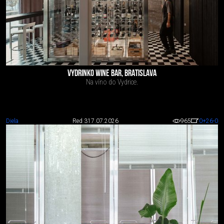
VYDRINKO WINE BAR, BRATISLAVA
Na víno do Vydrice.
Diela
Red 3
17.07.2026
965
0
+26
-0