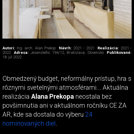
Autori:
Ing. arch. Alan Prekop
Návrh:
2021 - 2021
Realizácia:
2021 -
2022
Adresa:
Jesenského 194/12, Bratislava, Slovensko
Publikované:
18. júl 2022
Obmedzený budget, neformálny prístup, hra s
rôznymi svetelnými atmosférami... Aktuálna
realizácia
Alana Prekopa
neostala bez
povšimnutia ani v aktuálnom ročníku CE ZA
AR, kde sa dostala do výberu
24
nominovaných diel
.