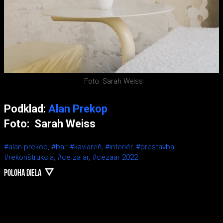
Foto: Sarah Weiss
Podklad:
Alan Prekop
Foto: Sarah Weiss
#alan prekop,
#bar,
#kaviareň,
#interiér,
#prestavba,
#rekonštrukcia,
#ce za ar,
#cezaar 2022
POLOHA DIELA