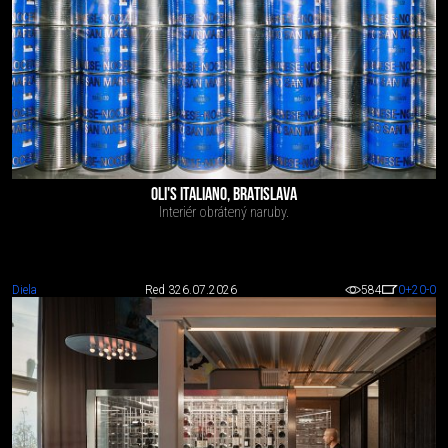
OLI'S ITALIANO, BRATISLAVA
Interiér obrátený naruby.
Diela
Red 3
26.07.2026
584
0
+20
-0