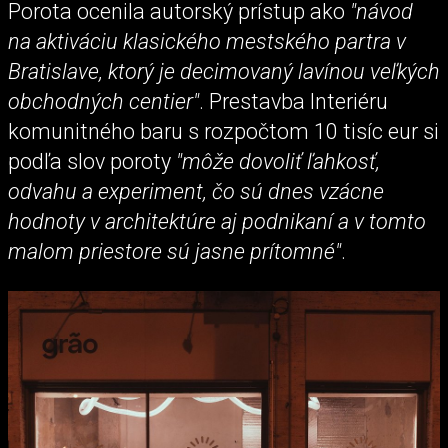
Porota ocenila autorský prístup ako
"návod
na aktiváciu klasického mestského partra v
Bratislave, ktorý je decimovaný lavínou veľkých
obchodných centier"
. Prestavba Interiéru
komunitného baru s rozpočtom 10 tisíc eur si
podľa slov poroty
"môže dovoliť ľahkosť,
odvahu a experiment, čo sú dnes vzácne
hodnoty v architektúre aj podnikaní a v tomto
malom priestore sú jasne prítomné"
.