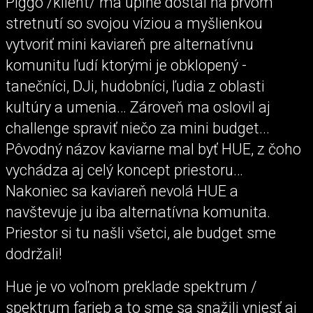
Piggo /klient/ ma úplne dostal na prvom
stretnutí so svojou víziou a myšlienkou
vytvoriť mini kaviareň pre alternatívnu
komunitu ľudí ktorými je obklopený -
tanečníci, DJi, hudobníci, ľudia z oblasti
kultúry a umenia… Zároveň ma oslovil aj
challenge spraviť niečo za mini budget...
Pôvodný názov kaviarne mal byť HUE, z čoho
vychádza aj celý koncept priestoru…
Nakoniec sa kaviareň nevolá HUE a
navštevuje ju iba alternatívna komunita.
Priestor si tu našli všetci, ale budget sme
dodržali!
Hue je vo voľnom preklade spektrum /
spektrum farieb a to sme sa snažili vniesť aj