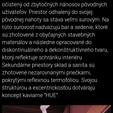
očistený od zbytočných nánosov pôvodných
užívateľov. Priestor odhalený do svojej
pôvodnej nahoty sa stáva veľmi surovým. Na
túto surovosť nadväzujú bar a sedenie, ktoré
sú zhotovené z obyčajných stavebných
materiálov a následne opracované do
diskontinuálneho a dekonštruktívneho tvaru,
ktorý reflektuje schránku interiéru.
Sekundárne priestory sklad a sanita sú
zhotovené nezarovnanými priečkami,
pokrytými reflexnou termofóliou. Svojou
štruktúrou a excentrickosťou dotváraju
koncept kaviarne "HUE".