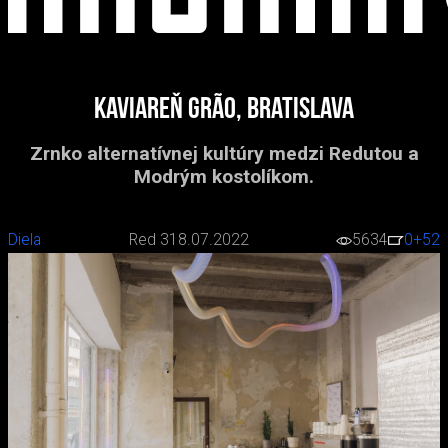
Kaviareň Grão, Bratislava
Zrnko alternatívnej kultúry medzi Redutou a
Modrým kostolíkom.
Diela
Red 3
18.07.2022
5634
0
+52