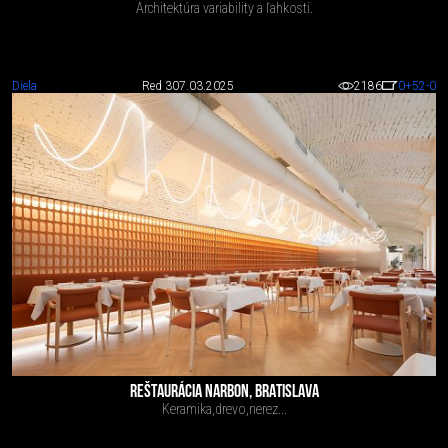
Architektúra variability a ľahkosti.
Diela
Red 3
07.03.2025
2186
0
+52
-0
REŠTAURÁCIA NARBON, BRATISLAVA
Keramika,drevo,nerez...