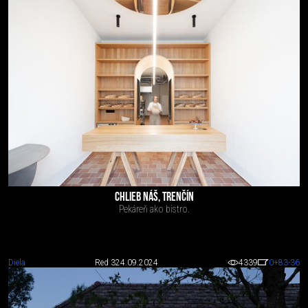
CHLIEB NÁŠ, TRENČÍN
Pekáreň ako bistro.
Diela
Red 3
24.09.2024
4339
0
+83
-36