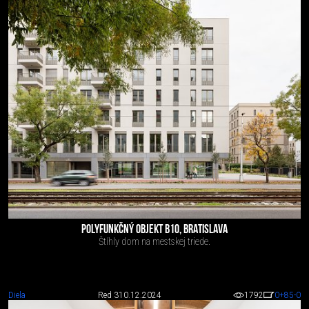
POLYFUNKČNÝ OBJEKT B10, BRATISLAVA
Štíhly dom na mestskej triede.
Diela
Red 3
10.12.2024
1792
0
+85
-0