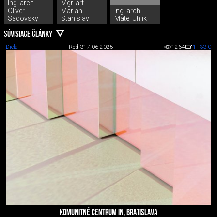
Ing. arch.
Mgr. art.
Oliver
Marian
Ing. arch.
Sadovský
Stanislav
Matej Uhlík
SÚVISIACE ČLÁNKY
Diela
Red 3
17.06.2025
1264
1
+33
-0
KOMUNITNÉ CENTRUM IN, BRATISLAVA