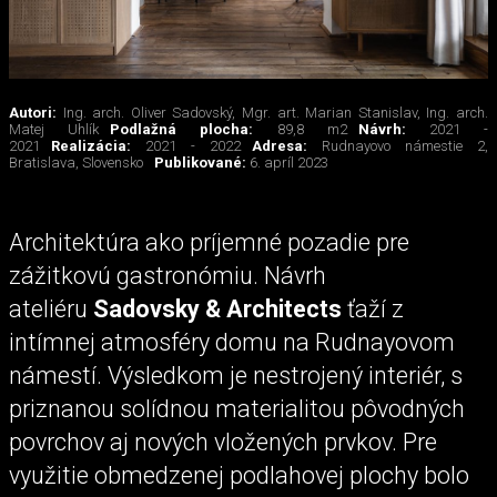
Autori:
Ing. arch. Oliver Sadovský, Mgr. art. Marian Stanislav, Ing. arch.
Matej Uhlík
Podlažná plocha:
89,8 m2
Návrh:
2021 -
2021
Realizácia:
2021 - 2022
Adresa:
Rudnayovo námestie 2,
Bratislava, Slovensko
Publikované:
6. apríl 2023
Architektúra ako príjemné pozadie pre
zážitkovú gastronómiu. Návrh
ateliéru
Sadovsky & Architects
ťaží z
intímnej atmosféry domu na Rudnayovom
námestí. Výsledkom je nestrojený interiér, s
priznanou solídnou materialitou pôvodných
povrchov aj nových vložených prvkov. Pre
využitie obmedzenej podlahovej plochy bolo