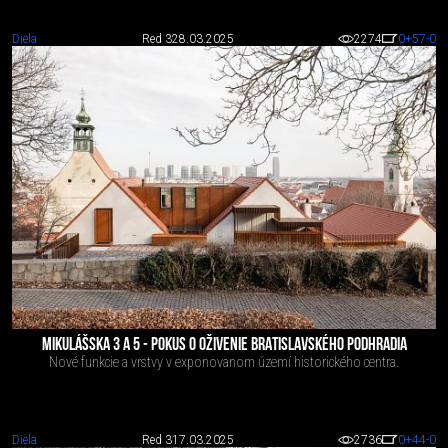
Diela
Red 3
28.03.2025
2274
0
+57
-0
MIKULÁŠSKA 3 A 5 - POKUS O OŽIVENIE BRATISLAVSKÉHO PODHRADIA
Nové funkcie a vrstvy v exponovanom území historického centra.
Diela
Red 3
17.03.2025
2736
0
+44
-0