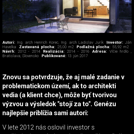
Autori:
Ing. arch Henrich Korec, Ing. arch Ladislav Jurík
Investor:
Ján
Havelka
Zastavaná plocha:
25,00 m2
Podlažná plocha:
55,92 m2
Návrh:
2012 - 2014
Realizácia:
2014 - 2016
Adresa:
Vlčie hrdlo ,
Bratislava, Slovensko
Publikované:
13. jún 2017
Znovu sa potvrdzuje, že aj malé zadanie v
problematickom území, ak to architekti
vedia (a klient chce), môže byť tvorivou
výzvou a výsledok "stojí za to".
Genézu
najlepšie priblížia sami autori:
V lete 2012 nás oslovil investor s