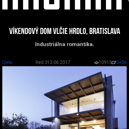
Víkendový dom Vlčie hrdlo, Bratislava
Industriálna romantika.
Diela
Red 3
13.06.2017
10915
0
+56