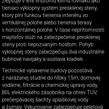
zlepšuje v lete vnútornú klímu rovnako ako
tieniaci výklopný systém presklenej steny,
ktorý plní funkciu tienenia interiéru vo
vertikálnej polohe alebo tienenia terasy
v horizontálnej polohe. V čase neprítomnosti
majiteľov slúži na zabezpečenie presklenej
steny proti nepozvaným hosťom. Pohyb
výklopnej steny zabezpečujú dva industrálne
bubnové navijaky a sústava kladiek.
Technické vybavenie budovy pozostáva
z narážanej studne do hĺbky 15m, domovej
vodárne, filtrácie a chemickej úpravy vody,
80L elektrického zásobníka na ohrev TÚV,
prečerpávacej šachty splaškovej vody
a žumpy. Vykurovanie zabezpečuje peletová