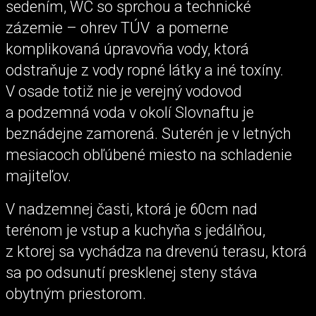
sedením, WC so sprchou a technické
zázemie – ohrev TÚV a pomerne
komplikovaná úpravovňa vody, ktorá
odstraňuje z vody ropné látky a iné toxíny.
V osade totiž nie je verejný vodovod
a podzemná voda v okolí Slovnaftu je
beznádejne zamorená. Suterén je v letných
mesiacoch obľúbené miesto na schladenie
majiteľov.
V nadzemnej časti, ktorá je 60cm nad
terénom je vstup a kuchyňa s jedálňou,
z ktorej sa vychádza na drevenú terasu, ktorá
sa po odsunutí presklenej steny stáva
obytným priestorom.