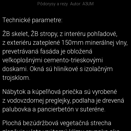
Pôdorysy a rezy
Autor: A3UM
Technické parametre:
ŽB skelet, ŽB stropy, z interéru pohľadové,
z exteriéru zateplené 150mm minerálnej vlny,
prevetrávaná fasáda je obložená
veľkoplošnými cemento-trieskovými
doskami. Okná sú hliníkové s izolačným
trojsklom.
Nábytok a kúpeľňová priečka sú vyrobené
z vodovzdornej preglejky, podlaha je drevená
palubovka a pancierbetón v suteréne.
Plochá bezúdržbová vegetačná strecha