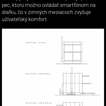
pec, ktorú možno ovládať smartfónom na
diaľku, čo v zimných mesiacoch zvyšuje
užívateľský komfort.