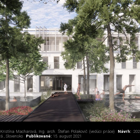
 Kristína Macharová, Ing. arch. Štefan Polakovič (vedúci práce)
Návrh:
202
á , Slovensko
Publikované:
15. august 2021