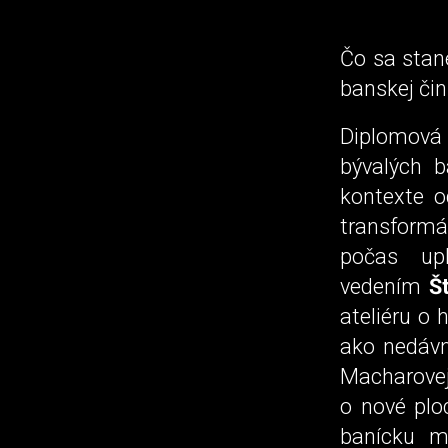
Čo sa stan
banskej čin
Diplomová
bývalých b
kontexte o
transformá
počas upl
vedením
Š
ateliéru o
ako nedáv
Macharovej
o nové plo
banícku mi