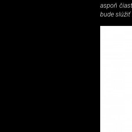
aspoň čiast
bude slúžiť