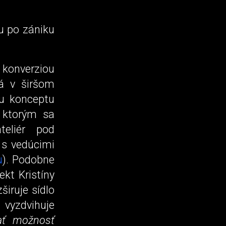
u po zániku
 konverziou
dá v širšom
ou konceptu
, ktorým sa
teliér pod
 s vedúcimi
u
). Podobne
ekt Kristíny
iruje sídlo
 vyzdvihuje
ať možnosť