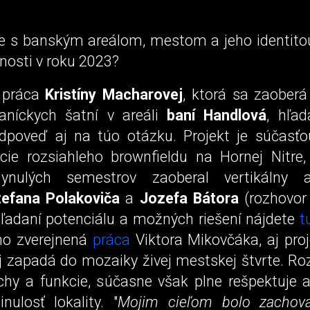
e s banským areálom, mestom a jeho identito
nosti v roku 2023?
 práca
Kristíny Macharovej
, ktorá sa zaoberá
aníckych šatní v areáli
baní Handlová
, hľa
dpoveď aj na túo otázku. Projekt je súčasť
cie rozsiahleho brownfieldu na Hornej Nitre
ynulých semestrov zaoberal vertikálny a
tefana Polakoviča
a
Jozefa Bátora
(rozhovor
 hľadaní potenciálu a možných riešení nájdete
t
no zverejnená
práca
Viktora Mikovčáka, aj proj
 zapadá do mozaiky živej mestskej štvrte. Rozš
chy a funkcie, súčasne však plne rešpektuje a
nulosť lokality. "
Mojim cieľom bolo zachov