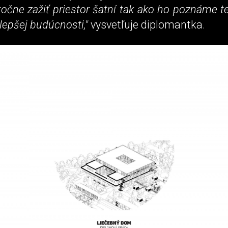
očne zažiť priestor šatní tak ako ho poznáme t
 lepšej budúcnosti,"
vysvetľuje diplomantka.