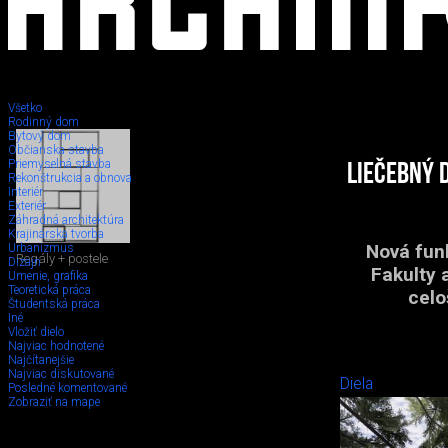
Všetko
Rodinný dom
Bytový dom
Občianska stavba
Priemyselná stavba
Liečebný 
Rekonštrukcia a obnova
Interiér
Exteriér
Záhradná architektúra
Krajinárska tvorba
Nová fun
Urbanizmus
Regály + postele
Dizajn
Fakulty 
Umenie, grafika
Teoretická práca
celo
Študentská práca
Iné
Vložiť dielo
Najviac hodnotené
Najčítanejšie
Najviac diskutované
Diela
Posledné komentované
Zobraziť na mape