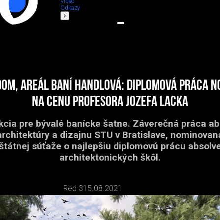
Video
Odkazy
dom, areál baní Handlová: diplomová práca 
na Cenu profesora Jozefa Lacka
kcia pre bývalé banícke šatne. Záverečná práca ab
architektúry a dizajnu STU v Bratislave, nominovan
štátnej súťaže o najlepšiu diplomovú prácu absolv
architektonických škôl.
Red 3
15.08.2021