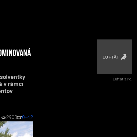
nominovaná
solventky
Luftät s.r.o.
á v rámci
entov
2903
0
+42