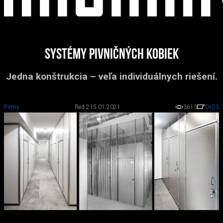
Systémy pivničných kobiek
Jedna konštrukcia – veľa individuálnych riešení.
Firmy
Red 2
15.01.2021
3613
0
+23