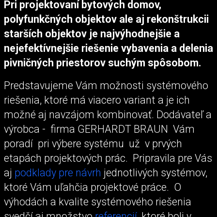
Pri projektovaní bytových domov,
polyfunkčných objektov ale aj rekonštrukcii
starších objektov je najvýhodnejšie a
nejefektívnejšie riešenie vybavenia a delenia
pivničných priestorov suchým spôsobom.
Predstavujeme Vám možnosti systémového
riešenia, ktoré má viacero variant a je ich
možné aj navzájom kombinovať. Dodávateľ a
výrobca - firma GERHARDT BRAUN Vám
poradí pri výbere systému už v prvých
etapách projektových prác. Pripravila pre Vás
aj
podklady pre návrh
jednotlivých systémov,
ktoré Vám uľahčia projektové práce. O
výhodách a kvalite systémového riešenia
svedčí aj množstvo
referencií,
ktoré boli v