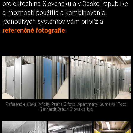
projektoch na Slovensku a v Českej republike
a možnosti použitia a kombinovania
jednotlivých systémov Vám priblížia
referenčné fotografie
:
Referencie zľava: Aficity Praha 2 foto, Apartmány Šumava
Foto:
Gerhardt Braun Slovakia k.s.