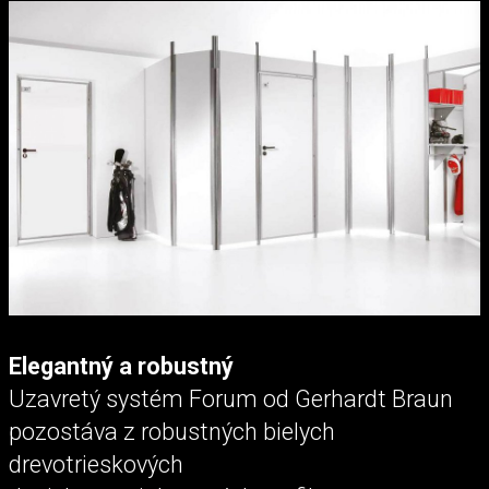
Elegantný a robustný
Uzavretý systém Forum od Gerhardt Braun
pozostáva z robustných bielych
drevotrieskových