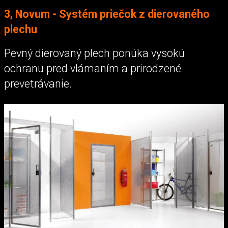
3, Novum - Systém priečok z dierovaného
plechu
Pevný dierovaný plech ponúka vysokú
ochranu pred vlámaním a prirodzené
prevetrávanie.