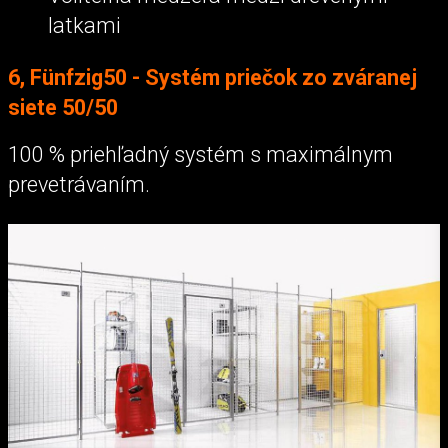
latkami
6, Fünfzig50 - Systém priečok zo zváranej
siete 50/50
100 % priehľadný systém s maximálnym
prevetrávaním.