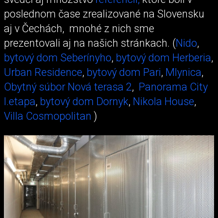
poslednom čase zrealizované na Slovensku
aj v Čechách, mnohé z nich sme
prezentovali aj na našich stránkach. (
Nido
,
bytový dom Seberínyho
,
bytový dom Herberia
,
Urban Residence
,
bytový dom Pari
,
Mlynica
,
Obytný súbor Nová terasa 2
,
Panorama City
I.etapa
,
bytový dom Dornyk
,
Nikola House
,
Villa Cosmopolitan
)