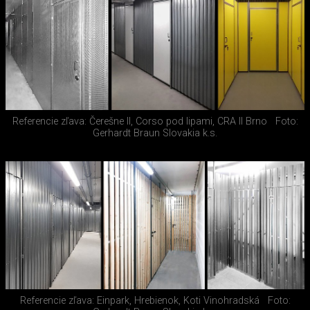
Referencie zľava: Čerešne II, Corso pod lipami, CRA II Brno
Foto:
Gerhardt Braun Slovakia k.s.
Referencie zľava: Einpark, Hrebienok, Koti Vinohradská
Foto: