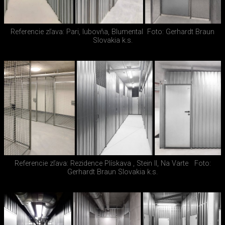
Referencie zľava: Pari, lubovňa, Blumental
Foto: Gerhardt Braun
Slovakia k.s.
Referencie zľava: Rezidence Plískava , Stein II, Na Varte
Foto:
Gerhardt Braun Slovakia k.s.