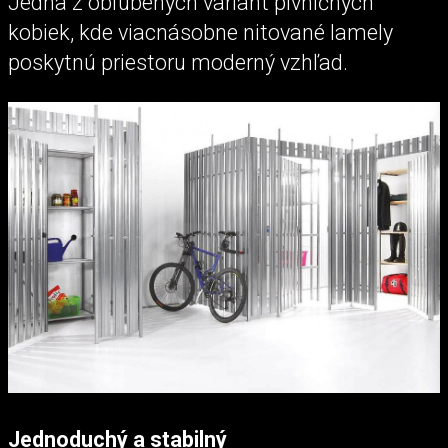
Jedna z obľúbených variant pivničných
kobiek, kde viacnásobne nitované lamely
poskytnú priestoru moderný vzhľad.
Jednoduchý a stabilný