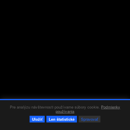
Pre analýzu návštevnosti používame súbory cookie.
Podmienky
používania
Uložiť
Len štatistické
Spravovať