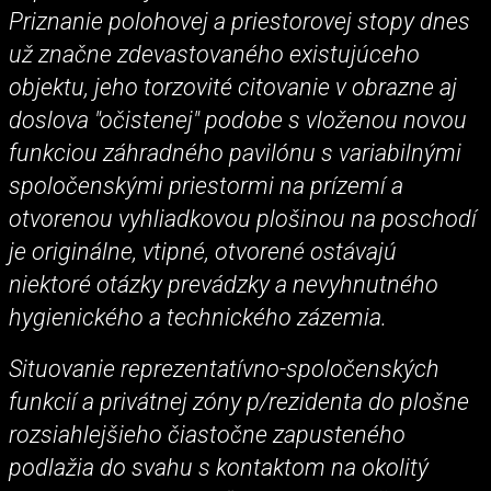
Priznanie polohovej a priestorovej stopy dnes
už značne zdevastovaného existujúceho
objektu, jeho torzovité citovanie v obrazne aj
doslova "očistenej" podobe s vloženou novou
funkciou záhradného pavilónu s variabilnými
spoločenskými priestormi na prízemí a
otvorenou vyhliadkovou plošinou na poschodí
je originálne, vtipné, otvorené ostávajú
niektoré otázky prevádzky a nevyhnutného
hygienického a technického zázemia.
Situovanie reprezentatívno-spoločenských
funkcií a privátnej zóny p/rezidenta do plošne
rozsiahlejšieho čiastočne zapusteného
podlažia do svahu s kontaktom na okolitý