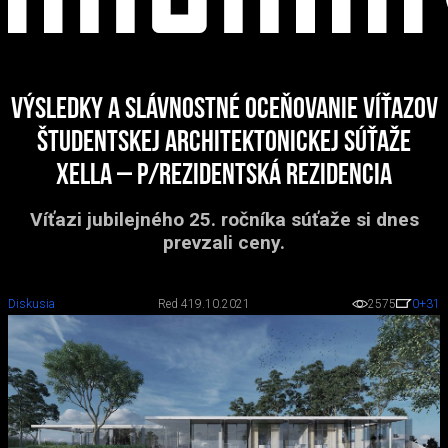
Výsledky a slávnostné oceňovanie víťazov
študentskej architektonickej súťaže
Xella – P/Rezidentská rezidencia
Víťazi jubilejného 25. ročníka súťaže si dnes
prevzali ceny.
Diskusia
Red 4
19.10.2021
2575
0
+31