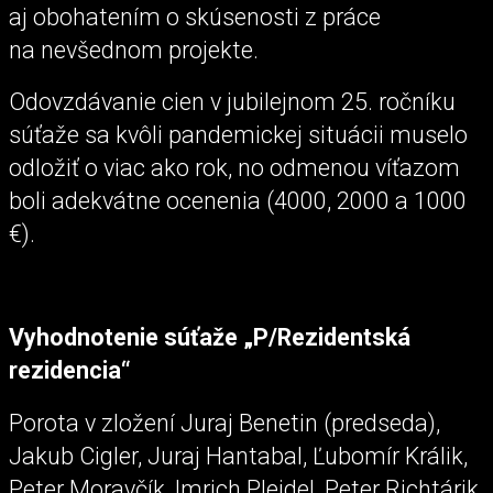
aj obohatením o skúsenosti z práce
na nevšednom projekte.
Odovzdávanie cien v jubilejnom 25. ročníku
súťaže sa kvôli pandemickej situácii muselo
odložiť o viac ako rok, no odmenou víťazom
boli adekvátne ocenenia (4000, 2000 a 1000
€).
Vyhodnotenie súťaže „P/Rezidentská
rezidencia“
Porota v zložení Juraj Benetin (predseda),
Jakub Cigler, Juraj Hantabal, Ľubomír Králik,
Peter Moravčík, Imrich Pleidel, Peter Richtárik,