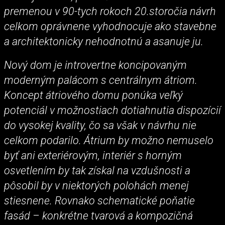
premenou v 90-tych rokoch 20.storočia návrh
celkom oprávnene vyhodnocuje ako stavebne
a architektonicky nehodnotnú a asanuje ju.
Nový dom je introvertne koncipovaným
moderným palácom s centrálnym átriom.
Koncept átriového domu ponúka veľký
potenciál v možnostiach dotiahnutia dispozícií
do vysokej kvality, čo sa však v návrhu nie
celkom podarilo. Átrium by možno nemuselo
byť ani exteriérovým, interiér s horným
osvetlením by tak získal na vzdušnosti a
pôsobil by v niektorých polohách menej
stiesnene. Rovnako schematické poňatie
fasád – konkrétne tvarová a kompozičná