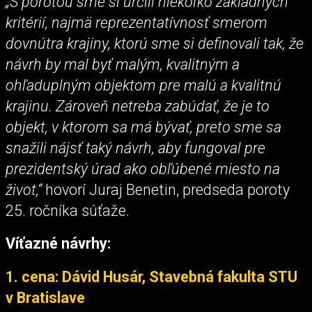
„S porotou sme si určili niekoľko základných
kritérií, najmä reprezentatívnosť smerom
dovnútra krajiny, ktorú sme si definovali tak, že
návrh by mal byť malým, kvalitným a
ohľaduplným objektom pre malú a kvalitnú
krajinu. Zároveň netreba zabúdať, že je to
objekt, v ktorom sa má bývať, preto sme sa
snažili nájsť taký návrh, aby fungoval pre
prezidentský úrad ako obľúbené miesto na
život,“
hovorí Juraj Benetin, predseda poroty
25. ročníka súťaže.
Víťazné návrhy:
1. cena: Dávid Husár, Stavebná fakulta STU
v Bratislave