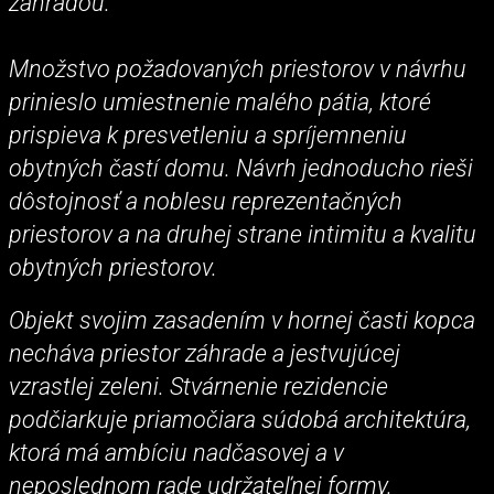
záhradou.
Množstvo požadovaných priestorov v návrhu
prinieslo umiestnenie malého pátia, ktoré
prispieva k presvetleniu a spríjemneniu
obytných častí domu. Návrh jednoducho rieši
dôstojnosť a noblesu reprezentačných
priestorov a na druhej strane intimitu a kvalitu
obytných priestorov.
Objekt svojim zasadením v hornej časti kopca
necháva priestor záhrade a jestvujúcej
vzrastlej zeleni. Stvárnenie rezidencie
podčiarkuje priamočiara súdobá architektúra,
ktorá má ambíciu nadčasovej a v
neposlednom rade udržateľnej formy.