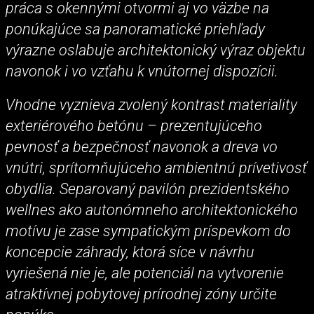
práca s okennými otvormi aj vo väzbe na
ponúkajúce sa panoramatické priehľady
výrazne oslabuje architektonický výraz objektu
navonok i vo vzťahu k vnútornej dispozícii.
Vhodne vyznieva zvolený kontrast materiality
exteriérového betónu – prezentujúceho
pevnosť a bezpečnosť navonok a dreva vo
vnútri, sprítomňujúceho ambientnú prívetivosť
obydlia. Separovaný pavilón prezidentského
wellnes ako autonómneho architektonického
motívu je zase sympatickým príspevkom do
koncepcie záhrady, ktorá síce v návrhu
vyriešená nie je, ale potenciál na vytvorenie
atraktívnej pobytovej prírodnej zóny určite