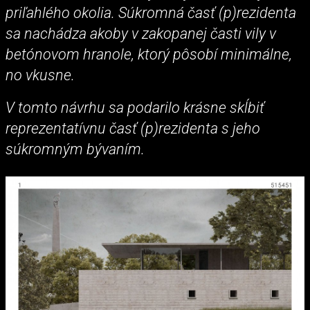
priľahlého okolia. Súkromná časť (p)rezidenta
sa nachádza akoby v zakopanej časti vily v
betónovom hranole, ktorý pôsobí minimálne,
no vkusne.
V tomto návrhu sa podarilo krásne skĺbiť
reprezentatívnu časť (p)rezidenta s jeho
súkromným bývaním.