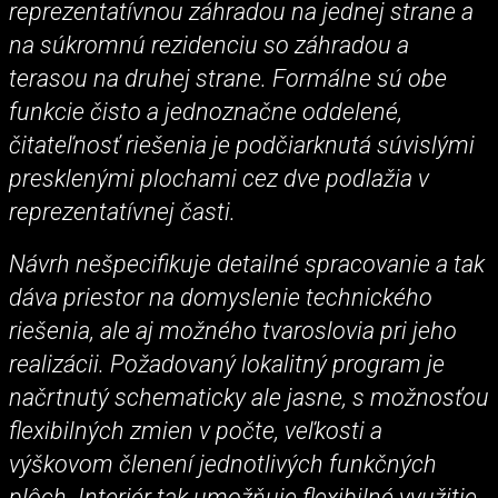
reprezentatívnou záhradou na jednej strane a
na súkromnú rezidenciu so záhradou a
terasou na druhej strane. Formálne sú obe
funkcie čisto a jednoznačne oddelené,
čitateľnosť riešenia je podčiarknutá súvislými
presklenými plochami cez dve podlažia v
reprezentatívnej časti.
Návrh nešpecifikuje detailné spracovanie a tak
dáva priestor na domyslenie technického
riešenia, ale aj možného tvaroslovia pri jeho
realizácii. Požadovaný lokalitný program je
načrtnutý schematicky ale jasne, s možnosťou
flexibilných zmien v počte, veľkosti a
výškovom členení jednotlivých funkčných
plôch. Interiér tak umožňuje flexibilné využitie