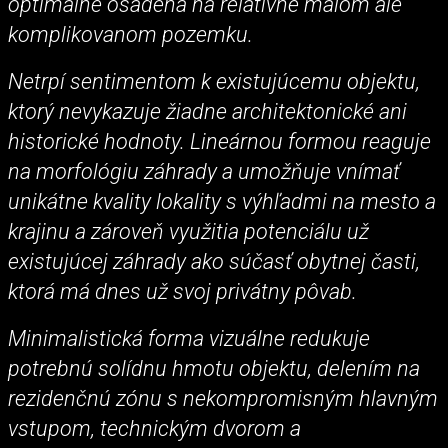
optimálne osadená na relatívne malom ale
komplikovanom pozemku.
Netrpí sentimentom k existujúcemu objektu,
ktorý nevykazuje žiadne architektonické ani
historické hodnoty. Lineárnou formou reaguje
na morfológiu záhrady a umožňuje vnímať
unikátne kvality lokality s výhľadmi na mesto a
krajinu a zároveň využitia potenciálu už
existujúcej záhrady ako súčasť obytnej časti,
ktorá má dnes už svoj privátny pôvab.
Minimalistická forma vizuálne redukuje
potrebnú solídnu hmotu objektu, delením na
rezidenčnú zónu s nekompromisným hlavným
vstupom, technickým dvorom a