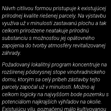
Návrh citlivou formou pristupuje k existujúcej
prírodnej kvalite riešenej parcely. Na výstavbu
využíva už v minulosti zastavanú plochu a tak
celkom prirodzene neatakuje prírodnú
substanciu s možnosťou jej opätovného
zapojenia do tvorby atmosféry revitalizovanej
záhrady.
Požadovaný lokalitný program koncentruje na
rozšírenej pôdorysnej stope vinohradníckeho
domu, ktorým sa celý príbeh zástavby tejto
parcely započal už v minulosti. Možno aj
celkom logicky na najvyššom bode pozemku s
potenciálom najkrajších výhľadov na okolie.
Existujúcu vilu, poznačenú málo kultivovanou