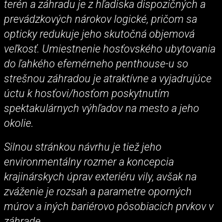
terén a záhradu je z hľadiska dispozičných a
prevádzkových nárokov logické, pričom sa
opticky redukuje jeho skutočná objemová
veľkosť. Umiestnenie hosťovského ubytovania
do ľahkého efemérneho penthouse-u so
strešnou záhradou je atraktívne a vyjadrujúce
úctu k hosťovi/hosťom poskytnutím
spektakulárnych výhľadov na mesto a jeho
okolie.
Silnou stránkou návrhu je tiež jeho
environmentálny rozmer a koncepcia
krajinárskych úprav exteriéru vily, avšak na
zváženie je rozsah a parametre oporných
múrov a iných bariérovo pôsobiacich prvkov v
záhrade.