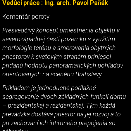
Vedúci práce : Ing. arch. Pavol Paňák
Komentár poroty:
Presvedčivý koncept umiestnenia objektu v
severozápadnej časti pozemku s využitím
morfológie terénu a smerovania obytných
priestorov k svetovým stranám priniesol
pridanú hodnotu panoramatických pohľadov
orientovaných na scenériu Bratislavy.
Príkladom je jednoduché podlažné
segregovanie dvoch základných funkcií domu
– prezidentskej a rezidentskej. Tým každá
prevádzka dostáva priestor na jej rozvoj a to
pri zachovaní ich intímneho prepojenia so