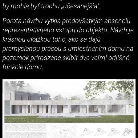
by mohla byť trochu „učesanejšia“.
Porota návrhu vytkla predovšetkým absenciu
reprezentatívneho vstupu do objektu. Návrh je
krásnou ukážkou toho, ako sa dajú
premyslenou prácou s umiestnením domu na
pozemok prirodzene skĺbiť dve veľmi odlišné
funkcie domu.