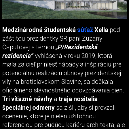
Medzinárodná študentská
súťaž
Xella
pod
záštitou prezidentky SR pani Zuzany
Čaputovej s témou
„P/Rezidentská
rezidencia“
vyhlásená v roku 2019, ktorá
mala za cieľ priniesť nápady a inšpiráciu pre
potenciálnu realizáciu obnovy prezidentskej
vily na bratislavskom Slavíne, sa dočkala
oficiálneho slávnostného odovzdávania cien.
Tri víťazné návrhy
a
traja nositelia
špeciálnej odmeny
sa zišli, aby si prevzali
ocenenie, ktoré je nielen užitočnou
referenciou pre budúcu kariéru architekta, ale