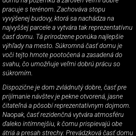
domu na pozemku a zároveň veľmi dobre
pracuje s terénom. Zachováva stopu
vyvýšenej budovy, ktorá sa nachádza na
najvyššej parcele a vytvára tak reprezentatívnu
časť domu. Tá prirodzene ponúka najlepšie
výhľady na mesto. Súkromná časť domu je
voči tejto hmote pootočená a zasadená do
svahu, čo umožňuje veľmi dobrú prácu so
súkromím.
Dispozične je dom zvládnutý dobre, časť pre
prijímanie návštev je pekne otvorená, jasne
čitateľná a pôsobí reprezentatívnym dojmom.
Naopak, časť rezidenčná vytvára atmosféru
ďaleko intímnejšiu, k čomu prispievajú obe
átriá a presah strechy. Prevádzková časť domu