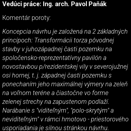
Vedúci práce: Ing. arch. Pavol Paňák
Komentár poroty:
Koncepcia návrhu je založená na 2 základných
princípoch: Transformácii torza pôvodnej
stavby v juhozápadnej časti pozemku na
spoločensko-reprezentatívny pavilón a
novostavbou p/rezidentskej vily v severojužnej
osi hornej, t. j. západnej časti pozemku s
ponechaním jeho maximálnej výmery na zeleň
na voľnom teréne a čiastočne vo forme
zelenej strechy na zapustenom podlaží.
Narábanie s "viditeľným", "polo-skrytým" a
neviditeľným" v rámci hmotovo - priestorového
usporiadania je silnou stránkou návrhu.