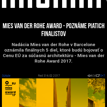
Mies van der Rohe award - poznáme piatich
finalistov
Nadácia Mies van der Rohe v Barcelone
oznámila finálnych 5 diel, ktoré budú bojovať o
Cenu EÚ za súčasnú architektúru - Mies van der
Rohe Award 2017.
Súťaže
Red 3
16.02.2017
834
0
+7