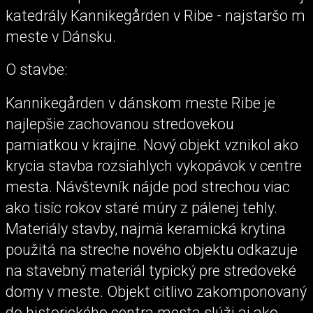
katedrály Kannikegården v Ribe - najstaršo m
meste v Dánsku.
O stavbe:
Kannikegården v dánskom meste Ribe je
najlepšie zachovanou stredovekou
pamiatkou v krajine. Nový objekt vznikol ako
krycia stavba rozsiahlych vykopávok v centre
mesta. Návštevník nájde pod strechou viac
ako tisíc rokov staré múry z pálenej tehly.
Materiály stavby, najmä keramická krytina
použitá na streche nového objektu odkazuje
na stavebný materiál typický pre stredoveké
domy v meste. Objekt citlivo zakomponovaný
do historického centra mesta slúži aj ako