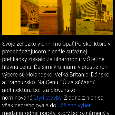
Svoje želiezko v ohni má opäť Poľsko, ktoré v
predchádzajúcom bienále súťažnej
prehliadky získalo za filharmóniu v Štetíne
hlavnú cenu. Ďalšími krajinami v prestížnom
výbere sú Holandsko, Veľká Británia, Dánsko
a Francúzsko. Na Cenu EÚ za súčasnú
architektúru boli za Slovensko
nominované
štyri stavby
. Žiadna z nich sa
však neprebojovala do
užšieho výberu
medzinárodnej poroty, ktorý bol oznámený v