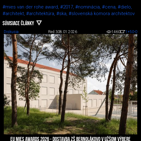
#mies van der rohe award,
#2017,
#nominácia,
#cena,
#dielo,
#architekt,
#architektúra,
#ska,
#slovenská komora architektov
SÚVISIACE ČLÁNKY
Diskusia
Red 3
08.01.2026
1460
1
+50
-0
EU MIES AWARDS 2026 - DOSTAVBA ZŠ BERNOLÁKOVO V UŽŠOM VÝBERE