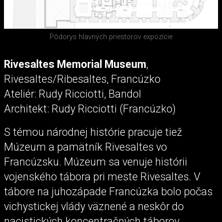
Pôdorys hlavných priestorov expozície
Rivesaltes Memorial Museum
,
Rivesaltes/Ribesaltes, Francúzko
Ateliér: Rudy Ricciotti, Bandol
Architekt: Rudy Ricciotti (Francúzko)
S témou národnej histórie pracuje tiež
Múzeum a pamätník Rivesaltes vo
Francúzsku. Múzeum sa venuje histórii
vojenského tábora pri meste Rivesaltes. V
tábore na juhozápade Francúzka bolo počas
vichystickej vlády väznené a neskôr do
nacistických koncentračných táborov