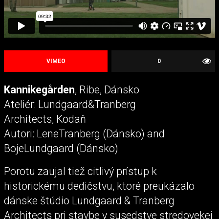
VIMEO
0
Kannikegården
, Ribe, Dánsko
Ateliér: Lundgaard&Tranberg
Architects, Kodaň
Autori: LeneTranberg (Dánsko) and
BojeLundgaard (Dánsko)
Porotu zaujal tiež citlivý prístup k
historickému dedičstvu, ktoré preukázalo
dánske štúdio Lundgaard & Tranberg
Architects pri stavbe v susedstve stredovekej