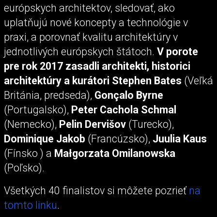
európskych architektov, sledovať, ako
uplatňujú nové koncepty a technológie v
praxi, a porovnať kvalitu architektúry v
jednotlivých európskych štátoch.
V porote
pre rok 2017 zasadli architekti, historici
architektúry a kurátori Stephen Bates
(Veľká
Británia, predseda),
Gonçalo Byrne
(Portugalsko),
Peter Cachola Schmal
(Nemecko),
Pelin Dervišov
(Turecko),
Dominique Jakob
(Francúzsko),
Juulia Kaus
(Fínsko ) a
Małgorzata Omilanowska
(Poľsko).
Všetkých 40 finalistov si môžete pozrieť
na
tomto linku
.