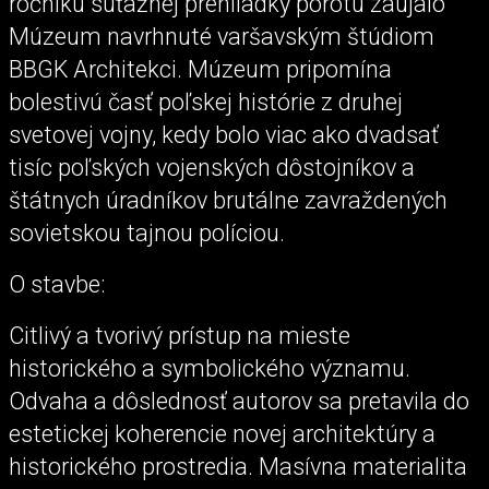
ročníku súťažnej prehliadky porotu zaujalo
Múzeum navrhnuté varšavským štúdiom
BBGK Architekci. Múzeum pripomína
bolestivú časť poľskej histórie z druhej
svetovej vojny, kedy bolo viac ako dvadsať
tisíc poľských vojenských dôstojníkov a
štátnych úradníkov brutálne zavraždených
sovietskou tajnou políciou.
O stavbe:
Citlivý a tvorivý prístup na mieste
historického a symbolického významu.
Odvaha a dôslednosť autorov sa pretavila do
estetickej koherencie novej architektúry a
historického prostredia. Masívna materialita