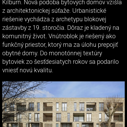
Kilburn. Nová podoba bytových domov vzišla
z architektonickej súťaže. Urbanistické
riešenie vychádza z archetypu blokovej
zástavby z 19. storočia. Dôraz je kladený na
komunitný život. Vnútroblok je riešený ako
funkčný priestor, ktorý ma za úlohu prepojiť
obytné domy. Do monotónnej textúry
bytoviek zo šesťdesiatych rokov sa podarilo
vniesť novú kvalitu.