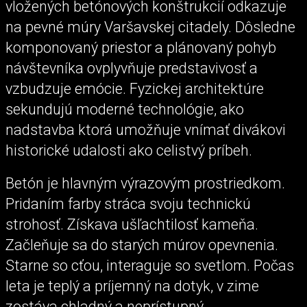
vložených betónových konštrukcií odkazuje
na pevné múry Varšavskej citadely. Dôsledne
komponovaný priestor a plánovaný pohyb
návštevníka ovplyvňuje predstavivosť a
vzbudzuje emócie. Fyzickej architektúre
sekundujú moderné technológie, ako
nadstavba ktorá umožňuje vnímať divákovi
historické udalosti ako celistvý príbeh.
Betón je hlavným výrazovým prostriedkom.
Pridaním farby stráca svoju technickú
strohosť. Získava ušľachtilosť kameňa.
Začleňuje sa do starých múrov opevnenia.
Starne so cťou, interaguje so svetlom. Počas
leta je teplý a príjemný na dotyk, v zime
zostáva chladný a neprístupný.