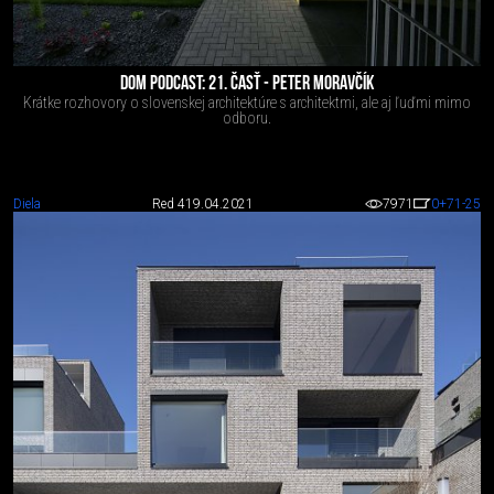
DOM PODCAST: 21. ČASŤ - PETER MORAVČÍK
Krátke rozhovory o slovenskej architektúre s architektmi, ale aj ľuďmi mimo
odboru.
Diela
Red 4
19.04.2021
7971
0
+71
-25