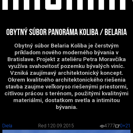
Obytný súbor Panoráma Koliba / Belaria
Obytný súbor Belaria Koliba je čerstvým
príkladom nového moderného bývania v
Bratislave. Projekt z ateliéru Petra Moravčíka
využíva svahovitosť pozemku bývalých viníc.
Vzniká zaujímavý architektonický koncept.
Okrem kvalitného architektonického riešenia
stavba zaujme veľkoryso riešenými priestormi,
citlivou prácou s terénom, použitými kvalitnými
materiálmi, dostatkom svetla a intimitou
bývania.
Diela
Red 1
20.09.2015
4777
0
+21