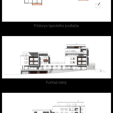
Pôdorys typického podlažia.
Pohľad čelný.