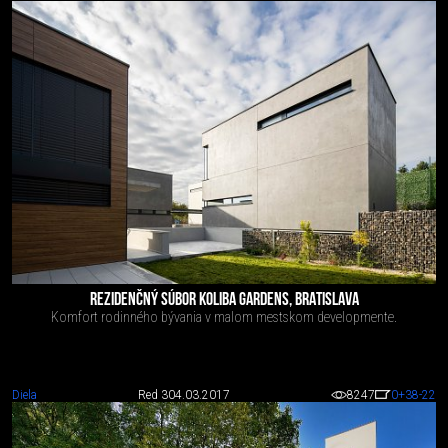
REZIDENČNÝ SÚBOR KOLIBA GARDENS, BRATISLAVA
Komfort rodinného bývania v malom mestskom developmente.
Diela
Red 3
04.03.2017
8247
0
+38
-22