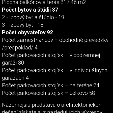
Plocha balkónov a terás 817,46 m2
Počet bytov a štúdii 37
2 - izbový byt a štúdio - 19
3 - izbový byt - 18
Počet obyvateľov 92
Počet zamestnancov – obchodné prevádzky
/predpoklad/ 4
Počet parkovacích stojísk – v podzemnej
garáži 30
Počet parkovacích stojísk – v individuálnych
garážach 4
Počet parkovacích stojísk – na teréne 24
Počet parkovacích stojísk – celkovo 58
Názornejšiu predstavu o architektonickom
riešení získate aj z nasledujúcich výkresov: