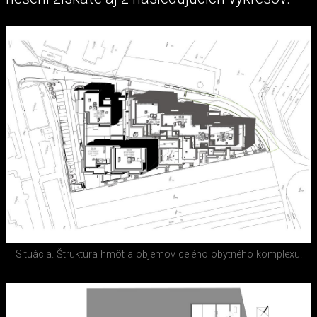
Situácia. Štruktúra hmôt a objemov celého obytného komplexu.