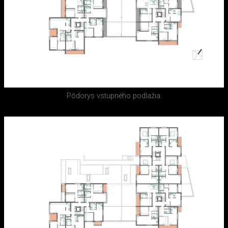
Pôdorys vstupného podlažia.