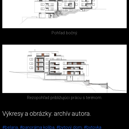
Pohľad bočný.
Rezopohľad približujúci prácu s terénom.
Výkresy a obrázky: archív autora.
#belaria,
#panoráma koliba,
#bytový dom,
#bytovka