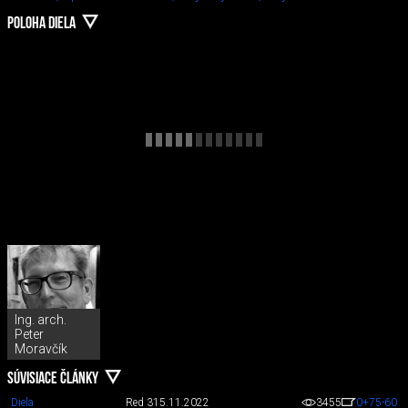
POLOHA DIELA
Ing. arch.
Peter
Moravčík
SÚVISIACE ČLÁNKY
Diela
Red 3
15.11.2022
3455
0
+75
-60