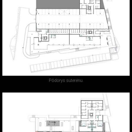
Pôdorys suterénu.