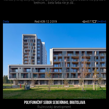
terénom... biela farba nie je zlá...
Diela
Red 4
09.12.2019
4577
0
+49
-6
POLYFUNKČNÝ SÚBOR SEBERÍNIHO, BRATISLAVA
Ružinovský development.