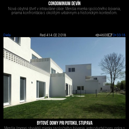
CONDOMINIUM DEVÍN
Nová obytná štvrť v intraviláne obce. Menšia mierka spoločného bývania,
priama konfrontácia s okolitým urbánnym a historickým kontextom.
Diela
Red 4
14.02.2018
4600
0
+33
-18
BYTOVÉ DOMY PRI POTOKU, STUPAVA
Menšia (menej obvyklá) mierka spoločného bývania, jednoduché tvary, práca s