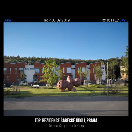
Diela
Red 4
08.09.2019
1811
0
+9
-5
TOP´REZIDENCE ŠÁRECKÉ ÚDOLÍ, PRAHA
Od súťaže po realizáciu.