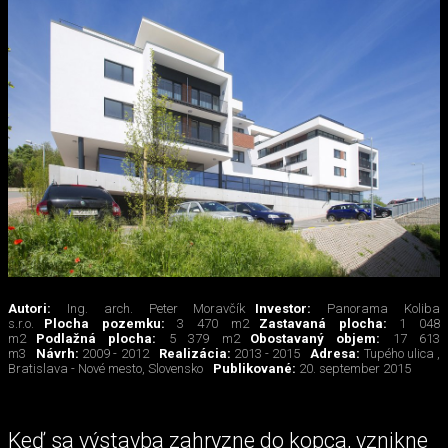
Autori:
Ing. arch. Peter Moravčík
Investor:
Panorama Koliba
s.r.o.
Plocha pozemku:
3 470 m2
Zastavaná plocha:
1 048
m2
Podlažná plocha:
5 379 m2
Obostavaný objem:
17 613
m3
Návrh:
2009 - 2012
Realizácia:
2013 - 2015
Adresa:
Tupého ulica ,
Bratislava - Nové mesto, Slovensko
Publikované:
20. september 2015
Keď sa výstavba zahryzne do kopca, vznikne