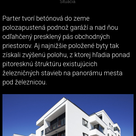
Situácia.
Parter tvorí betónová do zeme
polozapustená podnož garáží a nad ňou
odľahčený presklený pás obchodných
priestorov. Aj najnižšie položené byty tak
získali zvýšenú polohu, z ktorej hľadia ponad
pitoresknú štruktúru existujúcich
železničných stavieb na panorámu mesta
pod železnicou.