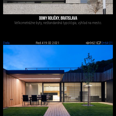
DOMY ROLIČKY, BRATISLAVA
Veľkometrážne byty, neštandardná typológia, výhľad na mesto.
Diela
Red 4
19.02.2021
9621
0
+64
-21