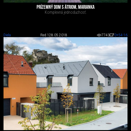
PRÍZEMNÝ DOM S ÁTRIOM, MARIANKA
Komplexná jednoduchosť.
Diela
Red 1
28.05.2018
7743
0
+54
-16