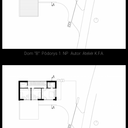
Dom "B": Pôdorys 1. NP
Autor: Ateliér K.F.A.