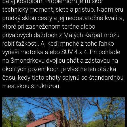
ba aj kostolom. Problémom je tu skôr
technický moment, siete a prístup. Nadmieru
prudký sklon cesty a jej nedostatočná kvalita,
ktoré pri zasneženom teréne alebo
prívalových dažďoch z Malých Karpát môžu
robiť ťažkosti. Aj keď, mnohé z toho ľahko
vyrieši motorka alebo SUV 4 x 4. Pri pohľade
na Šmondrkovu dvojicu chát a zástavbu na
okolitých pozemkoch je vlastne len otázka
času, kedy tieto chaty splynú so štandardnou
mestskou štruktúrou.