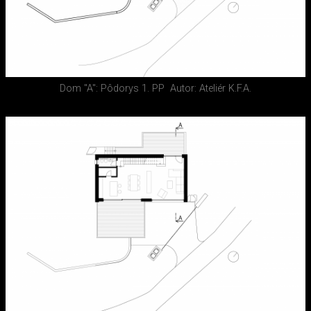
Dom "A": Pôdorys 1. PP
Autor: Ateliér K.F.A.