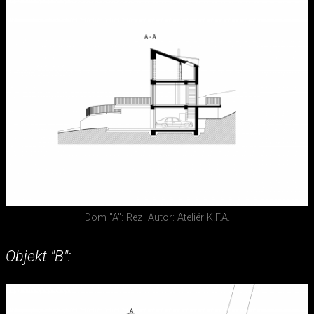
Dom "A": Rez
Autor: Ateliér K.F.A.
Objekt "B":