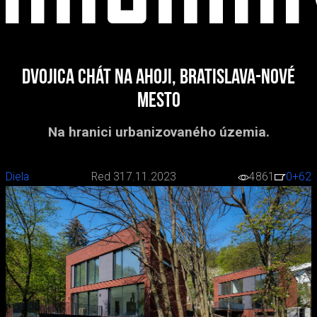
Dvojica chát na Ahoji, Bratislava-Nové
Mesto
Na hranici urbanizovaného územia.
Diela
Red 3
17.11.2023
4861
0
+62