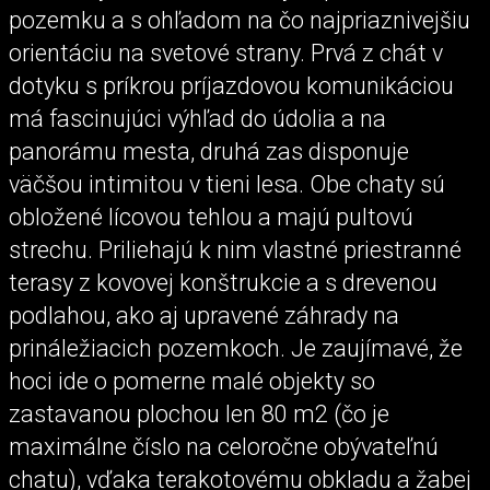
pozemku a s ohľadom na čo najpriaznivejšiu
orientáciu na svetové strany. Prvá z chát v
dotyku s príkrou príjazdovou komunikáciou
má fascinujúci výhľad do údolia a na
panorámu mesta, druhá zas disponuje
väčšou intimitou v tieni lesa. Obe chaty sú
obložené lícovou tehlou a majú pultovú
strechu. Priliehajú k nim vlastné priestranné
terasy z kovovej konštrukcie a s drevenou
podlahou, ako aj upravené záhrady na
prináležiacich pozemkoch. Je zaujímavé, že
hoci ide o pomerne malé objekty so
zastavanou plochou len 80 m2 (čo je
maximálne číslo na celoročne obývateľnú
chatu), vďaka terakotovému obkladu a žabej