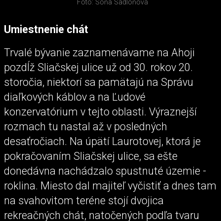
Foto: Soňa Sadloňová
Umiestnenie chát
Trvalé bývanie zaznamenávame na Ahoji
pozdĺž Sliačskej ulice už od 30. rokov 20.
storočia, niektorí sa pamätajú na Správu
diaľkových káblov a na Ľudové
konzervatórium v tejto oblasti. Výraznejší
rozmach tu nastal až v posledných
desaťročiach. Na úpätí Laurotovej, ktorá je
pokračovaním Sliačskej ulice, sa ešte
donedávna nachádzalo spustnuté územie -
roklina. Miesto dal majiteľ vyčistiť a dnes tam
na svahovitom teréne stojí dvojica
rekreačných chát, natočených podľa tvaru