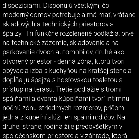
dispozíciami. Disponujú všetkým, čo
moderný domov potrebuje a má mať, vrátane
skladových a technických priestorov a
špajzy. Tri funkčne rozčlenené podlažia, prvé
na technické zázemie, skladovanie a na
parkovanie dvoch automobilov, druhé ako
otvorený priestor - denná zóna, ktorú tvorí
obývacia izba s kuchyňou na kratšej stene a
dopĺňa ju špajza s hosťovskou toaletou a
prístup na terasu. Tretie podlažie s tromi
spálňami a dvoma kúpeľňami tvorí intímnu
nočnú zónu striedmych rozmerov, pričom
jedna z kúpeľní slúži len spálni rodičov. Na
druhej strane, rodina žije predovšetkým v
spoločenskom priestore a v záhrade, ktorá