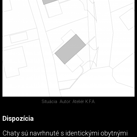
Situácia
Autor: Ateliér K.F.A.
Dispozícia
Chaty sú navrhnuté s identickými obytnými