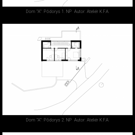
Dom "A": Pôdorys 1. NP
Autor: Ateliér K.F.A.
Dom "A": Pôdorys 2. NP
Autor: Ateliér K.F.A.