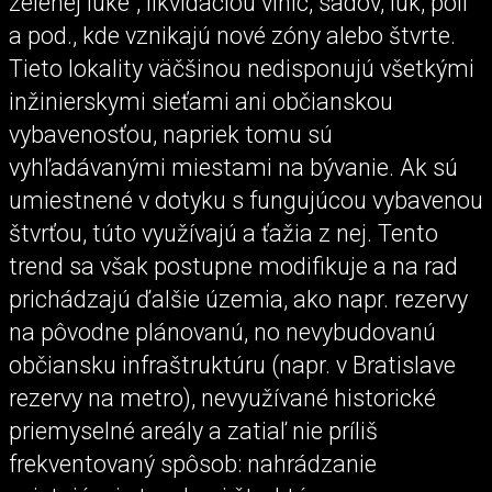
zelenej lúke", likvidáciou viníc, sadov, lúk, polí
a pod., kde vznikajú nové zóny alebo štvrte.
Tieto lokality väčšinou nedisponujú všetkými
inžinierskymi sieťami ani občianskou
vybavenosťou, napriek tomu sú
vyhľadávanými miestami na bývanie. Ak sú
umiestnené v dotyku s fungujúcou vybavenou
štvrťou, túto využívajú a ťažia z nej. Tento
trend sa však postupne modifikuje a na rad
prichádzajú ďalšie územia, ako napr. rezervy
na pôvodne plánovanú, no nevybudovanú
občiansku infraštruktúru (napr. v Bratislave
rezervy na metro), nevyužívané historické
priemyselné areály a zatiaľ nie príliš
frekventovaný spôsob: nahrádzanie