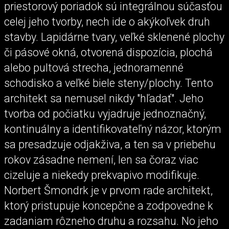
priestorový poriadok sú integrálnou súčasťou
celej jeho tvorby, nech ide o akýkoľvek druh
stavby. Lapidárne tvary, veľké sklenené plochy
či pásové okná, otvorená dispozícia, plochá
alebo pultová strecha, jednoramenné
schodisko a veľké biele steny/plochy. Tento
architekt sa nemusel nikdy "hľadať". Jeho
tvorba od počiatku vyjadruje jednoznačný,
kontinuálny a identifikovateľný názor, ktorým
sa presadzuje odjakživa, a ten sa v priebehu
rokov zásadne nemení, len sa čoraz viac
cizeluje a niekedy prekvapivo modifikuje.
Norbert Šmondrk je v prvom rade architekt,
ktorý pristupuje koncepčne a zodpovedne k
zadaniam rôzneho druhu a rozsahu. No jeho