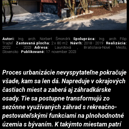
Autori:
Ing. arch. Norbert Šmondrk
Spolupráca:
Ing. arch Filip
Trajteľ
Zastavaná plocha:
2 x 80 m2
Návrh:
2018 - 2019
Realizácia:
2022 - 2023
Adresa:
Laurotová , Bratislava-Nové Mesto,
Slovensko
Publikované:
17. november 2023
Proces urbanizácie nevyspytateľne pokračuje
všade, kam sa len dá. Napreduje v okrajových
častiach miest a zaberá aj záhradkárske
osady. Tie sa postupne transformujú zo
sezónne využívaných záhrad s rekreačno-
pestovateľskými funkciami na plnohodnotné
územia s bývaním. K takýmto miestam patrí