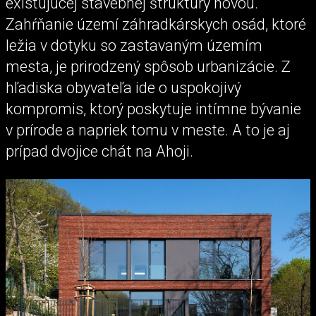
existujúcej stavebnej štruktúry novou.
Zahŕňanie území záhradkárskych osád, ktoré
ležia v dotyku so zastavaným územím
mesta, je prirodzený spôsob urbanizácie. Z
hľadiska obyvateľa ide o uspokojivý
kompromis, ktorý poskytuje intímne bývanie
v prírode a napriek tomu v meste. A to je aj
prípad dvojice chát na Ahoji.