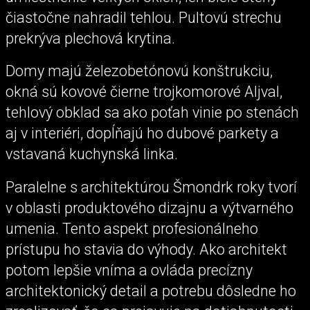
čiastočne nahradil tehlou. Pultovú strechu
prekrýva plechová krytina.
Domy majú železobetónovú konštrukciu,
okná sú kovové čierne trojkomorové Aljval,
tehlový obklad sa ako poťah vinie po stenách
aj v interiéri, dopĺňajú ho dubové parkety a
vstavaná kuchynská linka.
Paralelne s architektúrou Šmondrk roky tvorí
v oblasti produktového dizajnu a výtvarného
umenia. Tento aspekt profesionálneho
prístupu ho stavia do výhody. Ako architekt
potom lepšie vníma a ovláda precízny
architektonický detail a potrebu dôsledne ho