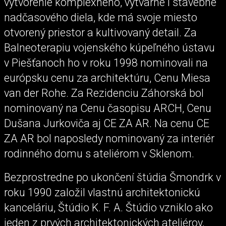
vytvorenie komplexného, výtvarne i stavebne
nadčasového diela, kde má svoje miesto
otvorený priestor a kultivovaný detail. Za
Balneoterapiu vojenského kúpeľného ústavu
v Piešťanoch ho v roku 1998 nominovali na
európsku cenu za architektúru, Cenu Miesa
van der Rohe. Za Rezidenciu Záhorská bol
nominovaný na Cenu časopisu ARCH, Cenu
Dušana Jurkoviča aj CE ZA AR. Na cenu CE
ZA AR bol naposledy nominovaný za interiér
rodinného domu s ateliérom v Sklenom.
Bezprostredne po ukončení štúdia Šmondrk v
roku 1990 založil vlastnú architektonickú
kanceláriu, Štúdio K. F. A. Štúdio vzniklo ako
jeden z prvých architektonických ateliérov,