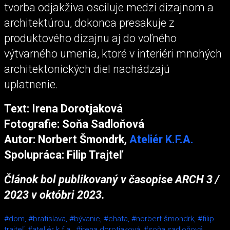
tvorba odjakživa osciluje medzi dizajnom a
architektúrou, dokonca presakuje z
produktového dizajnu aj do voľného
výtvarného umenia, ktoré v interiéri mnohých
architektonických diel nachádzajú
uplatnenie.
Text: Irena Dorotjaková
Fotografie: Soňa Sadloňová
Autor: Norbert Šmondrk,
Ateliér K.F.A.
Spolupráca: Filip Trajteľ
Článok bol publikovaný v časopise ARCH 3 /
2023 v októbri 2023.
#dom,
#bratislava,
#bývanie,
#chata,
#norbert šmondrk,
#filip
trajteľ,
#ateliér k.f.a.,
#irena dorotjaková,
#soňa sadloňová,