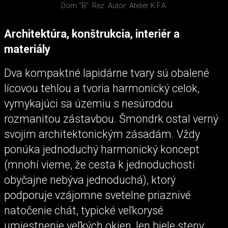
Dom "B": Rez
Autor: Ateliér K.F.A.
Architektúra, konštrukcia, interiér a
materiály
Dva kompaktné lapidárne tvary sú obalené
lícovou tehlou a tvoria harmonický celok,
vymykajúci sa územiu s nesúrodou
rozmanitou zástavbou. Šmondrk ostal verný
svojim architektonickým zásadám. Vždy
ponúka jednoduchý harmonický koncept
(mnohí vieme, že cesta k jednoduchosti
obyčajne nebýva jednoduchá), ktorý
podporuje vzájomne svetelne priaznivé
natočenie chát, typické veľkorysé
umiestnenie veľkých okien, len biele steny