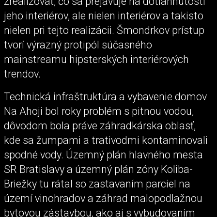
zrealizovať, čo sa prejavuje na dotiahnutosti
jeho interiérov, ale nielen interiérov a takisto
nielen pri tejto realizácii. Šmondrkov prístup
tvorí výrazný protipól súčasného
mainstreamu hipsterských interiérových
trendov.
Technická infraštruktúra a vybavenie domov
Na Ahoji bol roky problém s pitnou vodou,
dôvodom bola práve záhradkárska oblasť,
kde sa žumpami a trativodmi kontaminovali
spodné vody. Územný plán hlavného mesta
SR Bratislavy a územný plán zóny Koliba-
Briežky tu rátal so zastavaním parciel na
území vinohradov a záhrad malopodlažnou
bytovou zástavbou, ako aj s vybudovaním