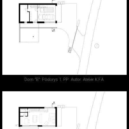
Dom "B": Pôdorys 1. PP
Autor: Ateliér K.F.A.