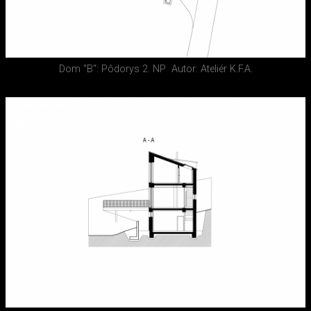
Dom "B": Pôdorys 2. NP
Autor: Ateliér K.F.A.